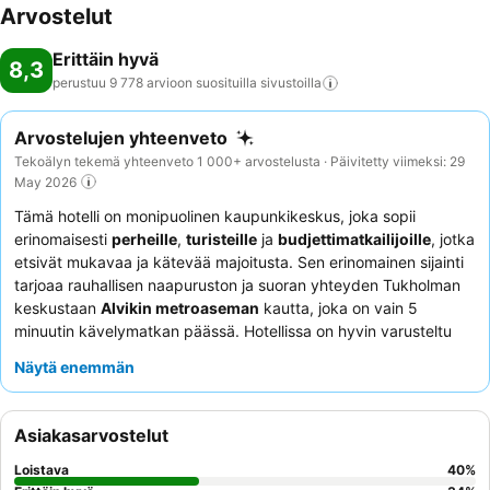
Arvostelut
Erittäin hyvä
8,3
perustuu 9 778 arvioon suosituilla
sivustoilla
Arvostelujen yhteenveto
Tekoälyn tekemä yhteenveto 1 000+ arvostelusta · Päivitetty viimeksi: 29
May 2026
Tämä hotelli on monipuolinen kaupunkikeskus, joka sopii
erinomaisesti
perheille
,
turisteille
ja
budjettimatkailijoille
, jotka
etsivät mukavaa ja kätevää majoitusta. Sen erinomainen sijainti
tarjoaa rauhallisen naapuruston ja suoran yhteyden Tukholman
keskustaan
Alvikin metroaseman
kautta, joka on vain 5
minuutin kävelymatkan päässä. Hotellissa on hyvin varusteltu
lasten leikkipaikka
perheen pienimmille. Asiakkaat kehuvat
Näytä enemmän
jatkuvasti
vastaanoton henkilökuntaa
lämpimästä
vastaanotosta ja tehokkuudesta sekä
aamiaispöytää
sen
laajasta ja monipuolisesta valikoimasta, joka sisältää myös
Asiakasarvostelut
gluteenittomia ja kasvipohjaisia vaihtoehtoja. Rauhallisempaa
kokemusta varten kannattaa pyytää huonetta puutarhan
Loistava
40
%