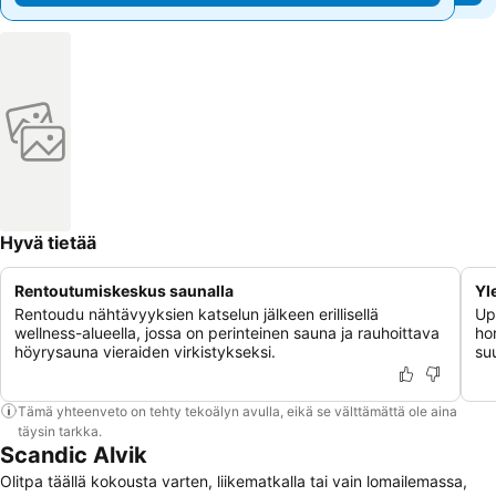
Hyvä tietää
Rentoutumiskeskus saunalla
Yl
Rentoudu nähtävyyksien katselun jälkeen erillisellä
Up
wellness-alueella, jossa on perinteinen sauna ja rauhoittava
hor
höyrysauna vieraiden virkistykseksi.
suu
Tämä yhteenveto on tehty tekoälyn avulla, eikä se välttämättä ole aina
täysin tarkka.
Scandic Alvik
Olitpa täällä kokousta varten, liikematkalla tai vain lomailemassa,