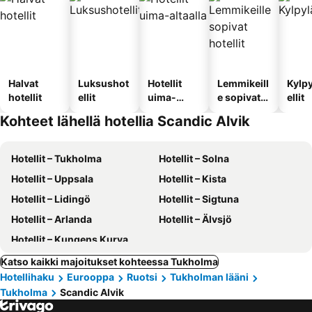
Halvat
Luksushot
Hotellit
Lemmikeill
Kylp
hotellit
ellit
uima-
e sopivat
ellit
altaalla
hotellit
Kohteet lähellä hotellia Scandic Alvik
Hotellit – Tukholma
Hotellit – Solna
Hotellit – Uppsala
Hotellit – Kista
Hotellit – Lidingö
Hotellit – Sigtuna
Hotellit – Arlanda
Hotellit – Älvsjö
Hotellit – Kungens Kurva
Katso kaikki majoitukset kohteessa Tukholma
Hotellihaku
Eurooppa
Ruotsi
Tukholman lääni
Tukholma
Scandic Alvik