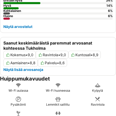
puolelta.
Erittäin hyvä
34
%
Hyvä
14
%
Kohtalainen
6
%
Huono
6
%
Näytä arvostelut
Saanut keskimääräistä paremmat arvosanat
kohteessa Tukholma
Kokemus
•
9,0
Ravintola
•
9,0
Kuntosali
•
8,9
Aamiainen
•
8,8
Palvelu
•
8,6
Näytä lisää arvosanoja
Huippumukavuudet
Wi-Fi aulassa
Wi-Fi huoneessa
Kylpylä
Pysäköinti
Lemmikit sallittu
Ravintola