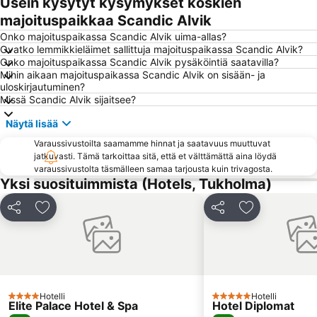
Usein kysytyt kysymykset koskien
Skansen
Kungsholmen
majoituspaikkaa Scandic Alvik
Old Town Stockholm
Stockholm sightseeing
Onko majoituspaikassa Scandic Alvik uima-allas?
Ovatko lemmikkieläimet sallittuja majoituspaikassa Scandic Alvik?
Gröna Lund
Stadsgårdshamnen
Onko majoituspaikassa Scandic Alvik pysäköintiä saatavilla?
Mihin aikaan majoituspaikassa Scandic Alvik on sisään- ja
Hötorget
Stockholm Waterfront Congress Centre
uloskirjautuminen?
Bromma
Sergelin tori
Missä Scandic Alvik sijaitsee?
Älvsjö
Fotografiska
Näytä lisää
Tukholman saaristo
Kuninkaanlinna
Varaussivustoilta saamamme hinnat ja saatavuus muuttuvat
jatkuvasti. Tämä tarkoittaa sitä, että et välttämättä aina löydä
Stockholms Stadion
Vasa Museum
varaussivustolta täsmälleen samaa tarjousta kuin trivagosta.
Stockholm City Conference Centre
Kungsträdgården
Yksi suosituimmista (Hotels, Tukholma)
Cirkus
Stureplan
Jaa
Lisää suosikkeihin
Jaa
Lisää suosikk
Junibacken
Rinkeby-Kista
Kungliga Operan
Göta Lejon
Kaupungintalo
Hässelby-Vällingby
Cafe Opera
Skeppsholmen
Hotelli
Hotelli
4 Tähtiluokitus
5 Tähtiluokitus
Konserthuset
Hägersten-Liljeholmen
Elite Palace Hotel & Spa
Hotel Diplomat