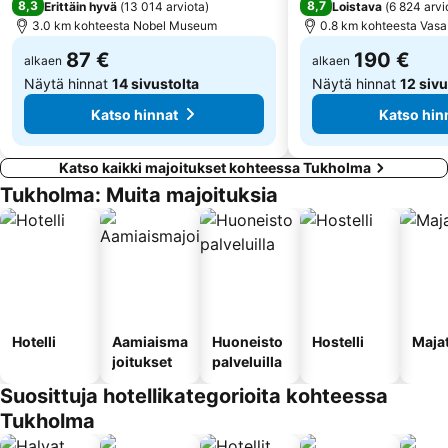
8,3
8,7
Erittäin hyvä
(
13 014 arviota
)
Loistava
(
6 824 arvi
Jul på Skansen
Tegnerlunden
3.0 km kohteesta Nobel Museum
0.8 km kohteesta Vas
Berzelii Park
Drottningholm
87 €
190 €
alkaen
alkaen
Näytä hinnat
14 sivustolta
Näytä hinnat
12 sivu
Katso hinnat
Katso hin
Katso kaikki majoitukset kohteessa Tukholma
Tukholma: Muita majoituksia
Hotelli
Aamiaisma
Huoneisto
Hostelli
Maja
joitukset
palveluilla
Suosittuja hotellikategorioita kohteessa
Tukholma