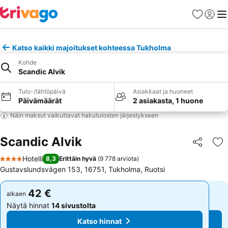
Suosikit
Kirjaud
Val
Katso kaikki majoitukset kohteessa Tukholma
Kohde
Scandic Alvik
Tulo-/lähtöpäivä
Asiakkaat ja huoneet
Päivämäärät
2 asiakasta, 1 huone
Näin maksut vaikuttavat hakutulosten järjestykseen
Scandic Alvik
Jaa
Li
Hotelli
8,3
Erittäin hyvä
(
9 778 arviota
)
4 Tähtiluokitus
Gustavslundsvägen 153, 16751, Tukholma, Ruotsi
42 €
42 €
alkaen
alkaen
Näytä hinnat
14 sivustolta
Näytä hinnat
14 sivustolta
Katso hinnat
Katso hinnat