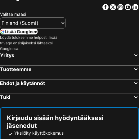
Facebook
Twitter
Insta
Yo
Valitse maasi
Lisää Googleen
Löydä tuloksemme helposti: lisää
trivago ensisijaiseksi lähteeksi
Googlessa.
Yritys
Tuotteemme
Ehdot ja käytännöt
Tuki
Kirjaudu sisään hyödyntääksesi
jäsenedut
Yksilöity käyttökokemus