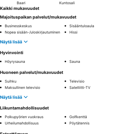
Baari
Kuntosali
Kaikki mukavuudet
Majoituspaikan palvelut/mukavuudet
Businesskeskus
Sisääntuloaula
Nopea sisään-/uloskirjautuminen
Hissi
Näytä lisää
Hyvinvointi
Höyrysauna
Sauna
Huoneen palvelut/mukavuudet
Suihku
Televisio
Maksullinen televisio
Satelliitti-TV
Näytä lisää
Liikuntamahdollisuudet
Polkupyörien vuokraus
Golfkenttä
Urheilumahdollisuus
Pöytätennis
Esteettömyys