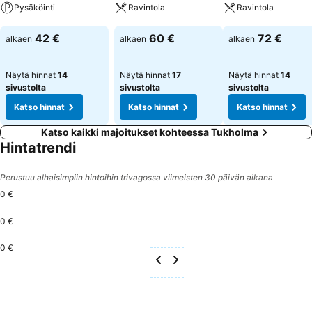
Pysäköinti
Ravintola
Ravintola
Katso hinnat
Katso hinnat
Katso hinnat
42 €
60 €
72 €
alkaen
alkaen
alkaen
Näytä hinnat
14
Näytä hinnat
17
Näytä hinnat
14
sivustolta
sivustolta
sivustolta
Katso hinnat
Katso hinnat
Katso hinnat
Katso kaikki majoitukset kohteessa Tukholma
Hintatrendi
Perustuu alhaisimpiin hintoihin trivagossa viimeisten 30 päivän aikana
0 €
0 €
0 €