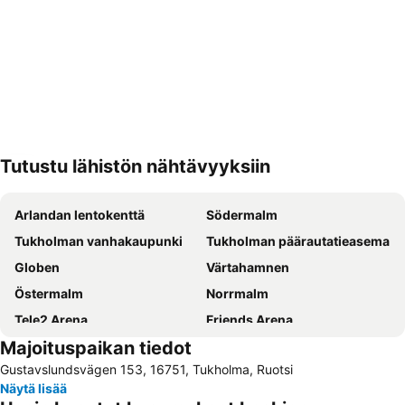
Tutustu lähistön nähtävyyksiin
Laajenna kartta
Arlandan lentokenttä
Södermalm
Tukholman vanhakaupunki
Tukholman päärautatieasema
Globen
Värtahamnen
Östermalm
Norrmalm
Tele2 Arena
Friends Arena
Majoituspaikan tiedot
Cityterminalen
Solna Kyrka
Gustavslundsvägen 153, 16751, Tukholma, Ruotsi
Djurgården
Vasastan
Näytä lisää
Stockholmsmassan
Airport Stockholm-Bromma