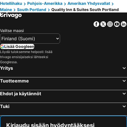
Hotellihaku
Pohjois-Amerikka
Amerikan Yhdysvallat
Maine
South Portland
Quality Inn & Suites South Portland
Facebook
Twitter
Insta
Yo
Valitse maasi
Lisää Googleen
Löydä tuloksemme helposti: lisää
trivago ensisijaiseksi lähteeksi
Googlessa.
Yritys
Tuotteemme
Ehdot ja käytännöt
Tuki
Kirjaudu sisään hyödyntääksesi