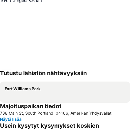
Fort Gorges
:
8.6
km
Tutustu lähistön nähtävyyksiin
Laajenna kartta
Fort Williams Park
Majoituspaikan tiedot
738 Main St, South Portland, 04106, Amerikan Yhdysvallat
Näytä lisää
Usein kysytyt kysymykset koskien