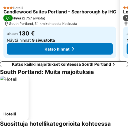
Hotelli
3 Tähtiluokitus
3 
Candlewood Suites Portland - Scarborough by IHG
Lo
7,9
7
Hyvä
(
2 757 arviota
)
South Portland, 5.1 km kohteesta Keskusta
130 €
alkaen
Näytä hinnat
9 sivustolta
Katso hinnat
Katso kaikki majoitukset kohteessa South Portland
South Portland: Muita majoituksia
Hotelli
Suosittuja hotellikategorioita kohteessa