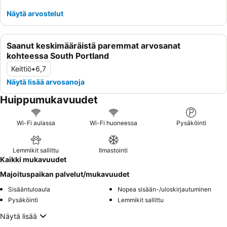
Näytä arvostelut
Saanut keskimääräistä paremmat arvosanat
kohteessa South Portland
Keittiö
•
6,7
Näytä lisää arvosanoja
Huippumukavuudet
Wi-Fi aulassa
Wi-Fi huoneessa
Pysäköinti
Lemmikit sallittu
Ilmastointi
Kaikki mukavuudet
Majoituspaikan palvelut/mukavuudet
Sisääntuloaula
Nopea sisään-/uloskirjautuminen
Pysäköinti
Lemmikit sallittu
Näytä lisää