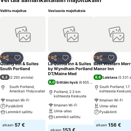
Vertaa samankaltaisiin majoituksiin
Valittu majoitus
Vastaavia majoituksia
Hotelli
Hotelli
Hotelli
3 Tähtiluokitus
3 Tähtiluokitus
3 Tähtiluokitus
Jaa
Lisää suosikkeihin
Jaa
Lisää suosikkeihin
Jaa
Lisää suo
Quality Inn & Suites
La Quinta Inn & Suites
Best Western Merr
South Portland
by Wyndham Portland
Manor Inn
DT/Maine Med
6,2
8,6
(
2 293 arviota
)
Loistava
(
5 331 
8,0
Erittäin hyvä
(
6 655 arviota
)
South Portland,
South Portland, 1.7
Amerikan Yhdysvallat
kohteesta Keskust
Portland, 2.3 km
kohteesta Keskusta
Ilmainen Wi-Fi
Ilmainen Wi-Fi
Ilmainen Wi-Fi
Pysäköinti
Uima-allas
Uima-allas
Lemmikit sallittu
Pysäköinti
Lemmikit sallittu
Katso hinnat
Katso hinnat
57 €
156 €
alkaen
alkaen
Katso hinnat
153 €
alkaen