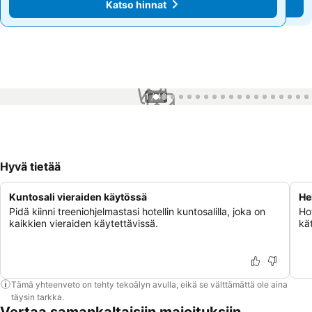
Katso hinnat
Katso hinnat
1 / 40
Hyvä tietää
Kuntosali vieraiden käytössä
He
Pidä kiinni treeniohjelmastasi hotellin kuntosalilla, joka on
Hot
kaikkien vieraiden käytettävissä.
kä
Tämä yhteenveto on tehty tekoälyn avulla, eikä se välttämättä ole aina
täysin tarkka.