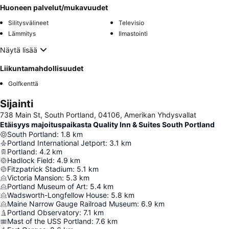
Huoneen palvelut/mukavuudet
Silitysvälineet
Televisio
Lämmitys
Ilmastointi
Näytä lisää
Liikuntamahdollisuudet
Golfkenttä
Sijainti
738 Main St, South Portland, 04106, Amerikan Yhdysvallat
Etäisyys majoituspaikasta Quality Inn & Suites South Portland
South Portland
:
1.8
km
Portland International Jetport
:
3.1
km
Portland
:
4.2
km
Hadlock Field
:
4.9
km
Fitzpatrick Stadium
:
5.1
km
Victoria Mansion
:
5.3
km
Portland Museum of Art
:
5.4
km
Wadsworth-Longfellow House
:
5.8
km
Maine Narrow Gauge Railroad Museum
:
6.9
km
Portland Observatory
:
7.1
km
Mast of the USS Portland
:
7.6
km