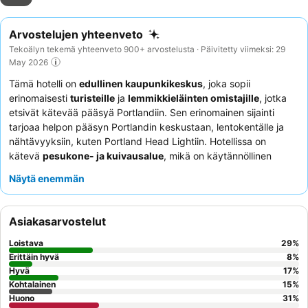
Arvostelujen yhteenveto
Tekoälyn tekemä yhteenveto 900+ arvostelusta · Päivitetty viimeksi: 29
May 2026
Tämä hotelli on
edullinen kaupunkikeskus
, joka sopii
erinomaisesti
turisteille
ja
lemmikkieläinten omistajille
, jotka
etsivät kätevää pääsyä Portlandiin. Sen erinomainen sijainti
tarjoaa helpon pääsyn Portlandin keskustaan, lentokentälle ja
nähtävyyksiin, kuten Portland Head Lightiin. Hotellissa on
kätevä
pesukone- ja kuivausalue
, mikä on käytännöllinen
mukavuus pidempiin oleskeluihin. Asiakkaat kehuvat jatkuvasti
Näytä enemmän
ystävällistä ja avuliasta vastaanoton henkilökuntaa
sekä
ilmaista aamiaista, joka sisältää usein lämpimiä ruokia, kuten
makkaraa ja munakokkelia. Hiljaisempaa kokemusta varten
Asiakasarvostelut
asiakkaiden tulisi pyytää huonetta, josta on näkymä puutarhaan.
Loistava
29
%
Erittäin hyvä
8
%
Hyvä
17
%
Kohtalainen
15
%
Huono
31
%