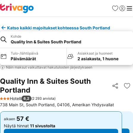
Suosikit
Kirjaud
Val
Katso kaikki majoitukset kohteessa South Portland
Kohde
Quality Inn & Suites South Portland
Tulo-/lähtöpäivä
Asiakkaat ja huoneet
Päivämäärät
2 asiakasta, 1 huone
Näin maksut vaikuttavat hakutulosten järjestykseen
Quality Inn & Suites South
Portland
Jaa
Li
Hotelli
6,2
(
2 293 arviota
)
3 Tähtiluokitus
738 Main St, South Portland, 04106, Amerikan Yhdysvallat
57 €
57 €
alkaen
alkaen
Näytä hinnat
11 sivustolta
Näytä hinnat
11 sivustolta