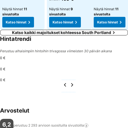
Näytä hinnat
11
Näytä hinnat
9
Näytä hinnat
11
sivustolta
sivustolta
sivustolta
Katso hinnat
Katso hinnat
Katso hinnat
Katso kaikki majoitukset kohteessa South Portland
Hintatrendi
Perustuu alhaisimpiin hintoihin trivagossa viimeisten 30 päivän aikana
0 €
0 €
0 €
Arvostelut
6,2
perustuu 2 293 arvioon suosituilla
sivustoilla