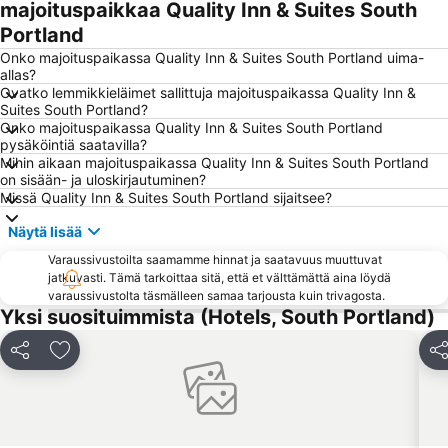
majoituspaikkaa Quality Inn & Suites South
Portland
Onko majoituspaikassa Quality Inn & Suites South Portland uima-
allas?
Ovatko lemmikkieläimet sallittuja majoituspaikassa Quality Inn &
Suites South Portland?
Onko majoituspaikassa Quality Inn & Suites South Portland
pysäköintiä saatavilla?
Mihin aikaan majoituspaikassa Quality Inn & Suites South Portland
on sisään- ja uloskirjautuminen?
Missä Quality Inn & Suites South Portland sijaitsee?
Näytä lisää
Varaussivustoilta saamamme hinnat ja saatavuus muuttuvat
jatkuvasti. Tämä tarkoittaa sitä, että et välttämättä aina löydä
varaussivustolta täsmälleen samaa tarjousta kuin trivagosta.
Yksi suosituimmista (Hotels, South Portland)
Jaa
Lisää suosikkeihin
Ja