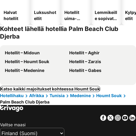
Halvat
Luksushot
Hotellit
Lemmikeill
Kylp
hotellit
ellit
uima-
e sopivat
ellit
altaalla
hotellit
Kohteet lähellä hotellia Palm Beach Club
Djerba
Hotellit – Midoun
Hotellit – Aghir
Hotellit – Houmt Souk
Hotellit – Zarzis
Hotellit – Medenine
Hotellit – Gabes
Katso kaikki majoitukset kohteessa Houmt Souk
Hotellihaku
Afrikka
Tunisia
Medenine
Houmt Souk
Palm Beach Club Djerba
Facebook
Twitter
Insta
Yo
Valitse maasi