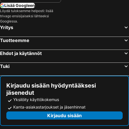
Lisää Googleen
Löydä tuloksemme helposti: lisää
trivago ensisijaiseksi lähteeksi
Googlessa.
Yritys
Tuotteemme
Ehdot ja käytännöt
Tuki
Kirjaudu sisään hyödyntääksesi
jäsenedut
Yksilöity käyttökokemus
Kanta-asiakastarjoukset ja jäsenhinnat
Kirjaudu sisään