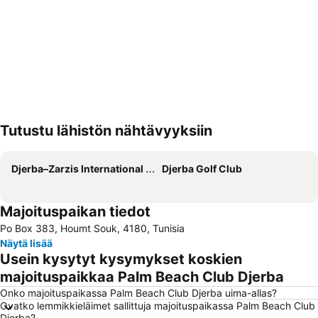
Tutustu lähistön nähtävyyksiin
Laajenna kartta
Djerba–Zarzis International Airport
Djerba Golf Club
Majoituspaikan tiedot
Po Box 383, Houmt Souk, 4180, Tunisia
Näytä lisää
Usein kysytyt kysymykset koskien
majoituspaikkaa Palm Beach Club Djerba
Onko majoituspaikassa Palm Beach Club Djerba uima-allas?
Ovatko lemmikkieläimet sallittuja majoituspaikassa Palm Beach Club
Djerba?