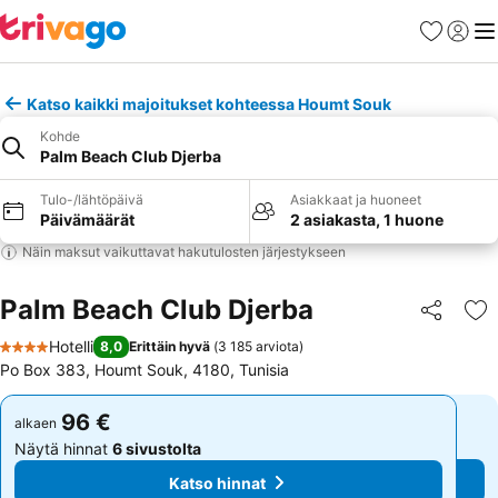
Suosikit
Kirjaud
Val
Katso kaikki majoitukset kohteessa Houmt Souk
Kohde
Palm Beach Club Djerba
Tulo-/lähtöpäivä
Asiakkaat ja huoneet
Päivämäärät
2 asiakasta, 1 huone
Näin maksut vaikuttavat hakutulosten järjestykseen
Palm Beach Club Djerba
Jaa
Li
Hotelli
8,0
Erittäin hyvä
(
3 185 arviota
)
4 Tähtiluokitus
Po Box 383, Houmt Souk, 4180, Tunisia
96 €
96 €
alkaen
alkaen
Näytä hinnat
6 sivustolta
Näytä hinnat
6 sivustolta
Katso hinnat
Katso hinnat