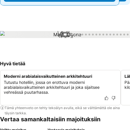
1 / 34
Hyvä tietää
Moderni arabialaisvaikutteinen arkkitehtuuri
Lä
Tutustu hotelliin, jossa on erottuva moderni
Pää
arabialaisvaikutteinen arkkitehtuuri ja joka sijaitsee
kil
vehreässä puutarhassa.
Tämä yhteenveto on tehty tekoälyn avulla, eikä se välttämättä ole aina
täysin tarkka.
Vertaa samankaltaisiin majoituksiin
Valittu majoitus
Vastaavia majoituksia