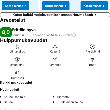
Katso hinnat
Katso hinnat
Katso hinnat
Katso kaikki majoitukset kohteessa Houmt Souk
Arvostelut
Erittäin hyvä
8,0
perustuu 3 185 arvioon suosituilla
sivustoilla
Huippumukavuudet
Uima-allas
Kylpylä
Pysäköinti
Ilmastointi
Ravintola
Baari
Kuntosali
Kaikki mukavuudet
Hyvinvointi
Kauneushoitola
Hieronta
Sauna
Turkkilainen sauna