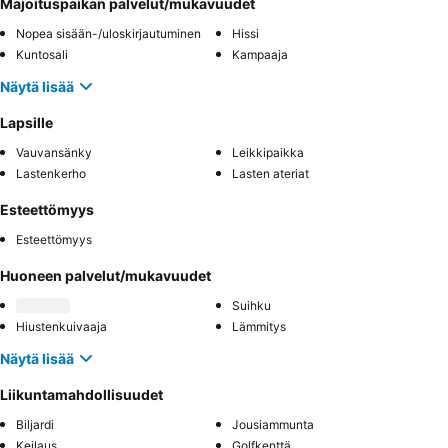
Majoituspaikan palvelut/mukavuudet
Nopea sisään-/uloskirjautuminen
Hissi
Kuntosali
Kampaaja
Näytä lisää
Lapsille
Vauvansänky
Leikkipaikka
Lastenkerho
Lasten ateriat
Esteettömyys
Esteettömyys
Huoneen palvelut/mukavuudet
Suihku
Hiustenkuivaaja
Lämmitys
Näytä lisää
Liikuntamahdollisuudet
Biljardi
Jousiammunta
Keilaus
Golfkenttä