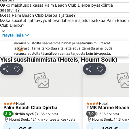
Onko majoituspaikassa Palm Beach Club Djerba pysäköintiä
saatavilla?
Missä Palm Beach Club Djerba sijaitsee?
Mitkä suositut nähtävyydet ovat lähellä majoituspaikkaa Palm Beach
Club Djerba?
Näytä lisää
Varaussivustoilta saamamme hinnat ja saatavuus muuttuvat
jatkuvasti. Tämä tarkoittaa sitä, että et välttämättä aina löydä
varaussivustolta täsmälleen samaa tarjousta kuin trivagosta.
Yksi suosituimmista (Hotels, Houmt Souk)
Jaa
Lisää suosikkeihin
Jaa
Lisää suosikk
Hotelli
Hotelli
4 Tähtiluokitus
4 Tähtiluokitus
Palm Beach Club Djerba
TMK Marine Beach
8,0
7,0
Erittäin hyvä
(
3 185 arviota
)
(
1 635 arviota
)
Houmt Souk, 12.1 km kohteesta Keskusta
Houmt Souk, 14.3 km 