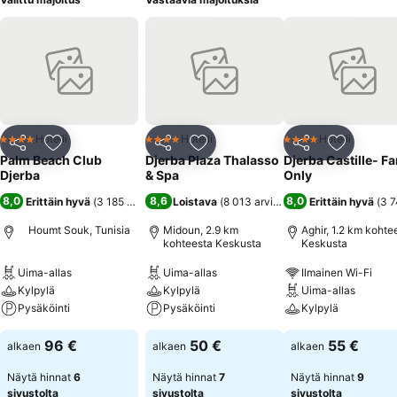
Hotelli
Hotelli
Hotelli
4 Tähtiluokitus
4 Tähtiluokitus
4 Tähtiluokitus
Jaa
Lisää suosikkeihin
Jaa
Lisää suosikkeihin
Jaa
Lisää suo
Palm Beach Club
Djerba Plaza Thalasso
Djerba Castille- F
Djerba
& Spa
Only
8,0
8,6
8,0
Erittäin hyvä
(
3 185 arviota
)
Loistava
(
8 013 arviota
)
Erittäin hyvä
(
3 7
Houmt Souk, Tunisia
Midoun, 2.9 km
Aghir, 1.2 km kohte
kohteesta Keskusta
Keskusta
Uima-allas
Uima-allas
Ilmainen Wi-Fi
Kylpylä
Kylpylä
Uima-allas
Pysäköinti
Pysäköinti
Kylpylä
96 €
50 €
55 €
alkaen
alkaen
alkaen
Näytä hinnat
6
Näytä hinnat
7
Näytä hinnat
9
sivustolta
sivustolta
sivustolta