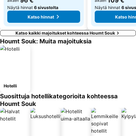
96 €
109 €
alkaen
alkaen
Näytä hinnat
6 sivustolta
Näytä hinnat
6 sivus
Katso hinnat
Katso hin
Katso kaikki majoitukset kohteessa Houmt Souk
Houmt Souk: Muita majoituksia
Hotelli
Suosittuja hotellikategorioita kohteessa
Houmt Souk