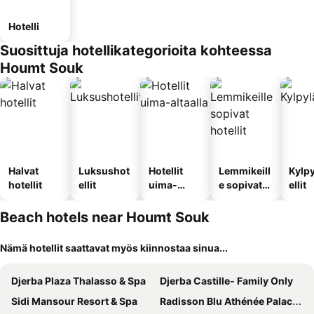
Hotelli
Suosittuja hotellikategorioita kohteessa
Houmt Souk
Halvat
Luksushot
Hotellit
Lemmikeill
Kylp
hotellit
ellit
uima-
e sopivat
ellit
altaalla
hotellit
Beach hotels near Houmt Souk
Nämä hotellit saattavat myös kiinnostaa sinua...
Djerba Plaza Thalasso & Spa
Djerba Castille- Family Only
Sidi Mansour Resort & Spa
Radisson Blu Athénée Palace Resort & Thalasso, Djerba