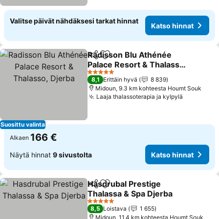
Valitse päivät nähdäksesi tarkat hinnat
Katso hinnat
Radisson Blu Athénée
Jaa
Lisää suosikkeihin
Palace Resort & Thalasso,
Djerba
5 Tähtiluokitus
8,1
Erittäin hyvä
8 839
Midoun, 9.3 km kohteesta Houmt Souk
Laaja thalassoterapia ja kylpylä
Suosittu valinta
166 €
Alkaen
Näytä hinnat
9 sivustolta
Katso hinnat
Hasdrubal Prestige
Jaa
Lisää suosikkeihin
Thalassa & Spa Djerba
5 Tähtiluokitus
8,5
Loistava
1 655
Midoun, 11.4 km kohteesta Houmt Souk