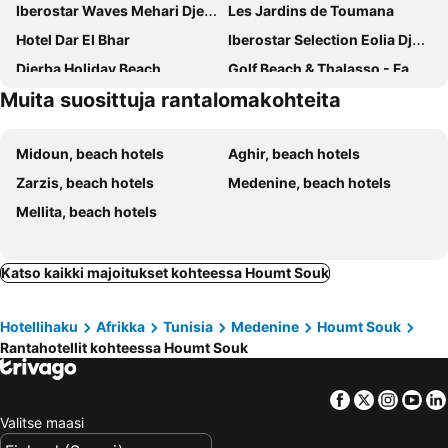
Iberostar Waves Mehari Djerba
Les Jardins de Toumana
Hotel Dar El Bhar
Iberostar Selection Eolia Djerba
Djerba Holiday Beach
Golf Beach & Thalasso - Families and Couple
Muita suosittuja rantalomakohteita
Calimera Yati Beach
Vincci Helios Beach
TUI BLUE Palm Beach Palace
Hotel Sentido Djerba Beach
Midoun, beach hotels
Aghir, beach hotels
Diar Yassine
Djerba Sun Beach, Hotel & Spa
Zarzis, beach hotels
Medenine, beach hotels
Club Palm Azur Families and Couples
Miramar Djerba Palace
Mellita, beach hotels
Club Telemaque
Dar Elbidha
Iris Djerba Hotel & Thalasso
Vincci Dar Midoun
Royal Garden Palace - Families and Couples
Dar Djerba Narjess
Katso kaikki majoitukset kohteessa Houmt Souk
Seabel Rym Beach Djerba
Hari Club Beach Resort
Hotellihaku
Afrikka
Tunisia
Medenine
Houmt Souk
Rantahotellit kohteessa Houmt Souk
Facebook
Twitter
Insta
Yo
Valitse maasi