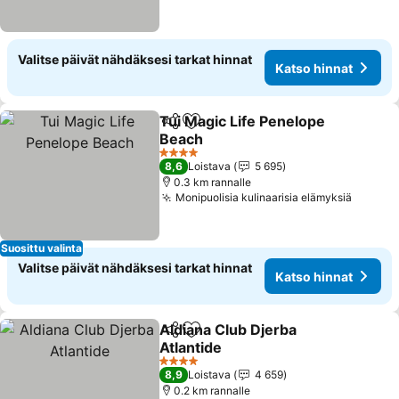
Valitse päivät nähdäksesi tarkat hinnat
Katso hinnat
Tui Magic Life Penelope
Jaa
Lisää suosikkeihin
Beach
4 Tähtiluokitus
8,6
Loistava
5 695
0.3 km rannalle
Monipuolisia kulinaarisia elämyksiä
Suosittu valinta
Valitse päivät nähdäksesi tarkat hinnat
Katso hinnat
Aldiana Club Djerba
Jaa
Lisää suosikkeihin
Atlantide
4 Tähtiluokitus
8,9
Loistava
4 659
0.2 km rannalle