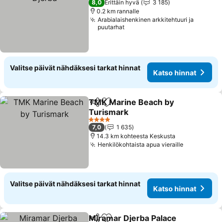
8,0
Erittäin hyvä
3 185
0.2 km rannalle
Arabialaishenkinen arkkitehtuuri ja
puutarhat
Valitse päivät nähdäksesi tarkat hinnat
Katso hinnat
TMK Marine Beach by
Jaa
Lisää suosikkeihin
Turismark
4 Tähtiluokitus
7,0
1 635
14.3 km kohteesta Keskusta
Henkilökohtaista apua vieraille
Valitse päivät nähdäksesi tarkat hinnat
Katso hinnat
Miramar Djerba Palace