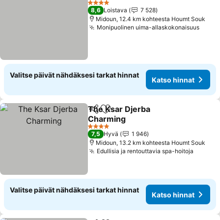
4 Tähtiluokitus
8,6
Loistava
7 528
Midoun, 12.4 km kohteesta Houmt Souk
Monipuolinen uima-allaskokonaisuus
Valitse päivät nähdäksesi tarkat hinnat
Katso hinnat
The Ksar Djerba
Jaa
Lisää suosikkeihin
Charming
4 Tähtiluokitus
7,5
Hyvä
1 946
Midoun, 13.2 km kohteesta Houmt Souk
Edullisia ja rentouttavia spa-hoitoja
Valitse päivät nähdäksesi tarkat hinnat
Katso hinnat