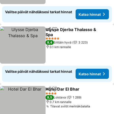
Valitse päivät nähdäksesi tarkat hinnat
Katso hinnat
Ulysse Djerba Thalasso &
Jaa
Lisää suosikkeihin
Spa
5 Tähtiluokitus
8,4
Erittäin hyvä
3 223
0.1 km rannalle
Valitse päivät nähdäksesi tarkat hinnat
Katso hinnat
Hotel Dar El Bhar
Jaa
Lisää suosikkeihin
4 Tähtiluokitus
8,5
Loistava
1 269
0.7 km rannalle
Tilavat sviitit merinäköalalla