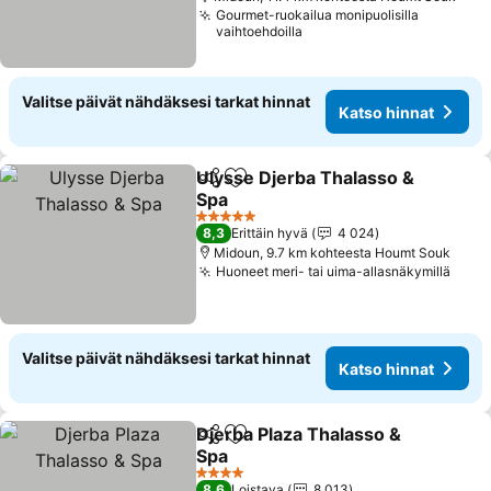
Gourmet-ruokailua monipuolisilla
vaihtoehdoilla
Valitse päivät nähdäksesi tarkat hinnat
Katso hinnat
Ulysse Djerba Thalasso &
Jaa
Lisää suosikkeihin
Spa
5 Tähtiluokitus
8,3
Erittäin hyvä
4 024
Midoun, 9.7 km kohteesta Houmt Souk
Huoneet meri- tai uima-allasnäkymillä
Valitse päivät nähdäksesi tarkat hinnat
Katso hinnat
Djerba Plaza Thalasso &
Jaa
Lisää suosikkeihin
Spa
4 Tähtiluokitus
8,6
Loistava
8 013