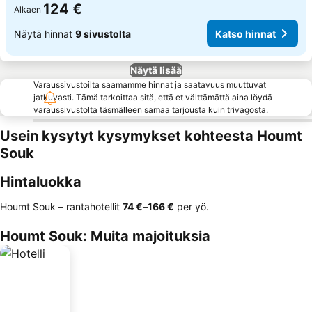
124 €
Alkaen
Näytä hinnat
9 sivustolta
Katso hinnat
Näytä lisää
Varaussivustoilta saamamme hinnat ja saatavuus muuttuvat
jatkuvasti. Tämä tarkoittaa sitä, että et välttämättä aina löydä
varaussivustolta täsmälleen samaa tarjousta kuin trivagosta.
Usein kysytyt kysymykset kohteesta Houmt
Souk
Hintaluokka
Houmt Souk – rantahotellit
‎74 €
–
‎166 €
per yö.
Houmt Souk: Muita majoituksia