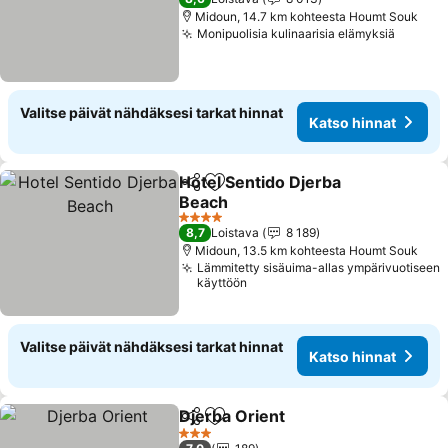
Midoun, 14.7 km kohteesta Houmt Souk
Monipuolisia kulinaarisia elämyksiä
Valitse päivät nähdäksesi tarkat hinnat
Katso hinnat
Hotel Sentido Djerba
Jaa
Lisää suosikkeihin
Beach
4 Tähtiluokitus
8,7
Loistava
8 189
Midoun, 13.5 km kohteesta Houmt Souk
Lämmitetty sisäuima-allas ympärivuotiseen
käyttöön
Valitse päivät nähdäksesi tarkat hinnat
Katso hinnat
Djerba Orient
Jaa
Lisää suosikkeihin
3 Tähtiluokitus