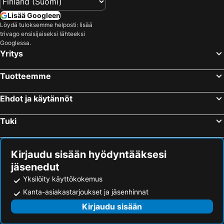
Lisää Googleen
Löydä tuloksemme helposti: lisää
trivago ensisijaiseksi lähteeksi
Googlessa.
Yritys
Tuotteemme
Ehdot ja käytännöt
Tuki
Kirjaudu sisään hyödyntääksesi
jäsenedut
Yksilöity käyttökokemus
Kanta-asiakastarjoukset ja jäsenhinnat
Kirjaudu sisään