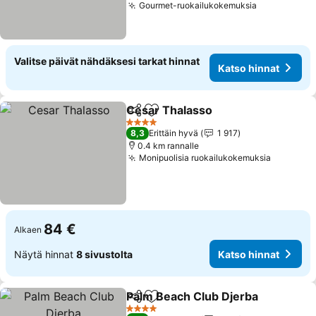
Gourmet-ruokailukokemuksia
Valitse päivät nähdäksesi tarkat hinnat
Katso hinnat
Cesar Thalasso
Jaa
Lisää suosikkeihin
4 Tähtiluokitus
8,3
Erittäin hyvä
1 917
0.4 km rannalle
Monipuolisia ruokailukokemuksia
84 €
Alkaen
Näytä hinnat
8 sivustolta
Katso hinnat
Palm Beach Club Djerba
Jaa
Lisää suosikkeihin
4 Tähtiluokitus