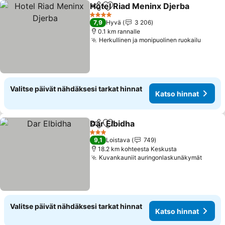
Hotel Riad Meninx Djerba
Jaa
Lisää suosikkeihin
4 Tähtiluokitus
7,9
Hyvä
3 206
0.1 km rannalle
Herkullinen ja monipuolinen ruokailu
Valitse päivät nähdäksesi tarkat hinnat
Katso hinnat
Dar Elbidha
Jaa
Lisää suosikkeihin
3 Tähtiluokitus
9,1
Loistava
749
18.2 km kohteesta Keskusta
Kuvankauniit auringonlaskunäkymät
Valitse päivät nähdäksesi tarkat hinnat
Katso hinnat