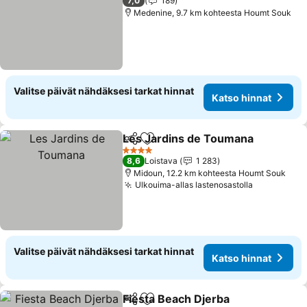
7,0
189
Medenine, 9.7 km kohteesta Houmt Souk
Valitse päivät nähdäksesi tarkat hinnat
Katso hinnat
Les Jardins de Toumana
Jaa
Lisää suosikkeihin
4 Tähtiluokitus
8,6
Loistava
1 283
Midoun, 12.2 km kohteesta Houmt Souk
Ulkouima-allas lastenosastolla
Valitse päivät nähdäksesi tarkat hinnat
Katso hinnat
Fiesta Beach Djerba
Jaa
Lisää suosikkeihin