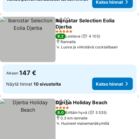
Katso hinnat
Iberostar Selection Eolia
Jaa
Lisää suosikkeihin
Djerba
5 Tähtiluokitus
9,2
Loistava
4 103
Rannalla
Luova ja virkistävä cocktailbaari
147 €
Alkaen
Näytä hinnat
10 sivustolta
Katso hinnat
Djerba Holiday Beach
Jaa
Lisää suosikkeihin
4 Tähtiluokitus
8,0
Erittäin hyvä
5 535
0.3 km rannalle
Huoneet maisemanäkymillä