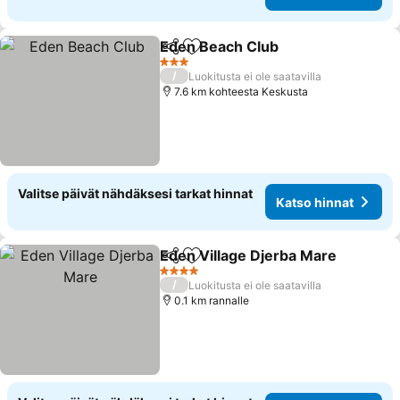
Eden Beach Club
Jaa
Lisää suosikkeihin
3 Tähtiluokitus
/
Luokitusta ei ole saatavilla
7.6 km kohteesta Keskusta
Valitse päivät nähdäksesi tarkat hinnat
Katso hinnat
Eden Village Djerba Mare
Jaa
Lisää suosikkeihin
4 Tähtiluokitus
/
Luokitusta ei ole saatavilla
0.1 km rannalle