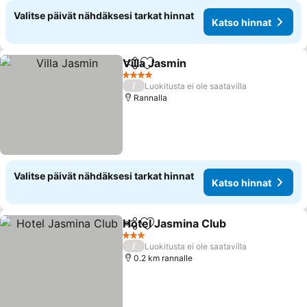
Valitse päivät nähdäksesi tarkat hinnat
Katso hinnat
Villa Jasmin
Jaa
Lisää suosikkeihin
4 Tähtiluokitus
/
Luokitusta ei ole saatavilla
Rannalla
Valitse päivät nähdäksesi tarkat hinnat
Katso hinnat
Hotel Jasmina Club
Jaa
Lisää suosikkeihin
3 Tähtiluokitus
/
Luokitusta ei ole saatavilla
0.2 km rannalle