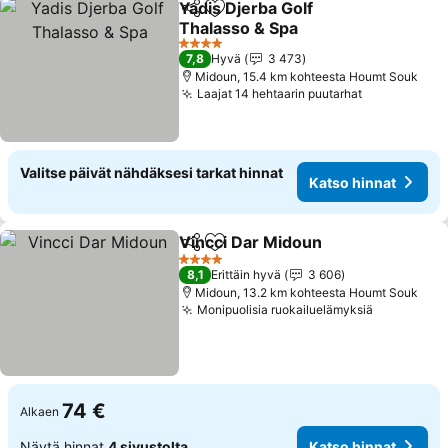
Yadis Djerba Golf
Jaa
Lisää suosikkeihin
Thalasso & Spa
4 Tähtiluokitus
7,8
Hyvä
3 473
Midoun, 15.4 km kohteesta Houmt Souk
Laajat 14 hehtaarin puutarhat
Valitse päivät nähdäksesi tarkat hinnat
Katso hinnat
Vincci Dar Midoun
Jaa
Lisää suosikkeihin
4 Tähtiluokitus
8,1
Erittäin hyvä
3 606
Midoun, 13.2 km kohteesta Houmt Souk
Monipuolisia ruokailuelämyksiä
74 €
Alkaen
Näytä hinnat
4 sivustolta
Katso hinnat