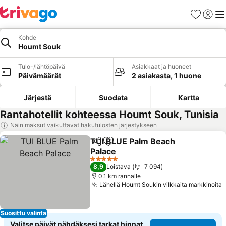
Suosikit
Kirjaud
Val
Kohde
Houmt Souk
Tulo-/lähtöpäivä
Asiakkaat ja huoneet
Päivämäärät
2 asiakasta, 1 huone
Järjestä
Suodata
Kartta
Rantahotellit kohteessa Houmt Souk, Tunisia
Näin maksut vaikuttavat hakutulosten järjestykseen
TUI BLUE Palm Beach
Jaa
Lisää suosikkeihin
Palace
5 Tähtiluokitus
8,9
Loistava
7 094
0.1 km rannalle
Lähellä Houmt Soukin vilkkaita markkinoita
Suosittu valinta
Valitse päivät nähdäksesi tarkat hinnat