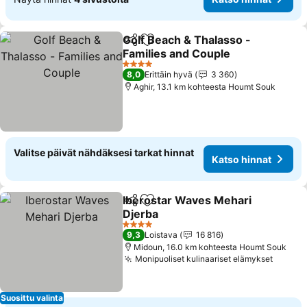
Golf Beach & Thalasso -
Jaa
Lisää suosikkeihin
Families and Couple
4 Tähtiluokitus
8,0
Erittäin hyvä
3 360
Aghir, 13.1 km kohteesta Houmt Souk
Valitse päivät nähdäksesi tarkat hinnat
Katso hinnat
Iberostar Waves Mehari
Jaa
Lisää suosikkeihin
Djerba
4 Tähtiluokitus
9,3
Loistava
16 816
Midoun, 16.0 km kohteesta Houmt Souk
Monipuoliset kulinaariset elämykset
Suosittu valinta