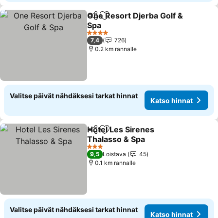
One Resort Djerba Golf &
Jaa
Lisää suosikkeihin
Spa
4 Tähtiluokitus
7,4
726
0.2 km rannalle
Valitse päivät nähdäksesi tarkat hinnat
Katso hinnat
Hotel Les Sirenes
Jaa
Lisää suosikkeihin
Thalasso & Spa
3 Tähtiluokitus
9,5
Loistava
45
0.1 km rannalle
Valitse päivät nähdäksesi tarkat hinnat
Katso hinnat