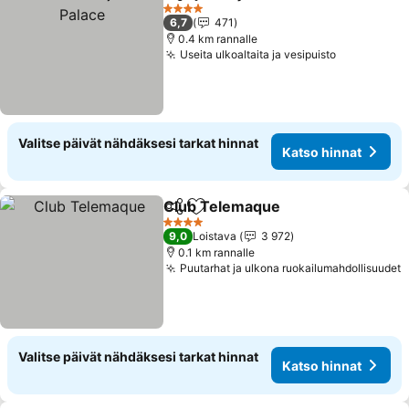
Jaa
Lisää suosikkeihin
4 Tähtiluokitus
6,7
471
0.4 km rannalle
Useita ulkoaltaita ja vesipuisto
Valitse päivät nähdäksesi tarkat hinnat
Katso hinnat
Club Telemaque
Jaa
Lisää suosikkeihin
4 Tähtiluokitus
9,0
Loistava
3 972
0.1 km rannalle
Puutarhat ja ulkona ruokailumahdollisuudet
Valitse päivät nähdäksesi tarkat hinnat
Katso hinnat