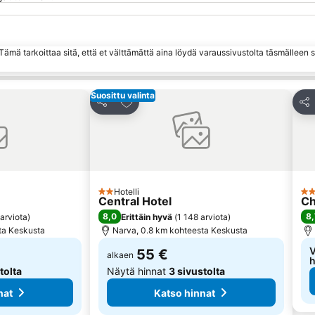
ämä tarkoittaa sitä, että et välttämättä aina löydä varaussivustolta täsmälleen
Suosittu valinta
hin
Lisää suosikkeihin
Jaa
Jaa
Hotelli
2 Tähtiluokitus
3 T
Central Hotel
Ch
8,0
8,
arviota
)
Erittäin hyvä
(
1 148 arviota
)
ta Keskusta
Narva, 0.8 km kohteesta Keskusta
V
55 €
alkaen
h
tolta
Näytä hinnat
3 sivustolta
nat
Katso hinnat