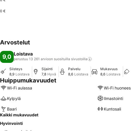
0 €
Arvostelut
Loistava
9,0
perustuu 13 261 arvioon suosituilla
sivustoilla
Siisteys
Sijainti
Palvelu
Mukavuus
8,9
Loistava
7,8
Hyvä
8,6
Loistava
8,6
Loistava
Huippumukavuudet
Wi-Fi aulassa
Wi-Fi huonees
Kylpylä
Ilmastointi
Baari
Kuntosali
Kaikki mukavuudet
Hyvinvointi