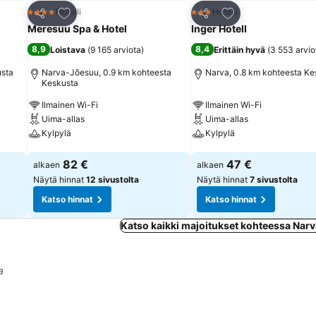
Lisää suosikkeihin
Lisää suosikkeihin
Hotelli
Hotelli
4 Tähtiluokitus
3 Tähtiluokitus
Jaa
Jaa
Meresuu Spa & Hotel
Inger Hotell
8,9
8,4
Loistava
(
9 165 arviota
)
Erittäin hyvä
(
3 553 arvio
usta
Narva-Jõesuu, 0.9 km kohteesta
Narva, 0.8 km kohteesta Ke
Keskusta
Ilmainen Wi-Fi
Ilmainen Wi-Fi
Uima-allas
Uima-allas
Kylpylä
Kylpylä
Katso hinnat
Katso hinnat
82 €
47 €
alkaen
alkaen
Näytä hinnat
12 sivustolta
Näytä hinnat
7 sivustolta
Katso hinnat
Katso hinnat
Katso kaikki majoitukset kohteessa Nar
a