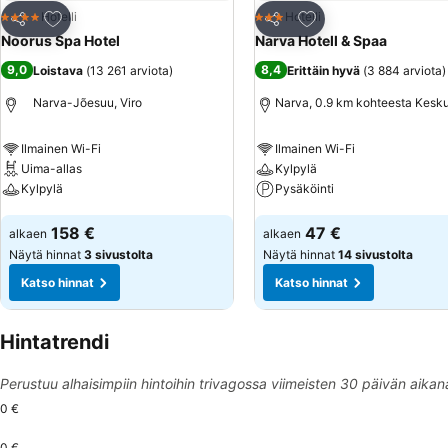
Lisää suosikkeihin
Lisää suosikkeihin
Hotelli
Hotelli
4 Tähtiluokitus
3 Tähtiluokitus
Jaa
Jaa
Noorus Spa Hotel
Narva Hotell & Spaa
9,0
8,4
Loistava
(
13 261 arviota
)
Erittäin hyvä
(
3 884 arviota
)
Narva-Jõesuu, Viro
Narva, 0.9 km kohteesta Kesk
Ilmainen Wi-Fi
Ilmainen Wi-Fi
Uima-allas
Kylpylä
Kylpylä
Pysäköinti
Katso hinnat
Katso hinnat
158 €
47 €
alkaen
alkaen
Näytä hinnat
3 sivustolta
Näytä hinnat
14 sivustolta
Katso hinnat
Katso hinnat
Hintatrendi
Perustuu alhaisimpiin hintoihin trivagossa viimeisten 30 päivän aikan
0 €
0 €