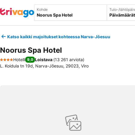
Kohde
Tulo-/lähtöpäi
Päivämäärät
Katso kaikki majoitukset kohteessa Narva-Jõesuu
Noorus Spa Hotel
Hotelli
Loistava
(
13 261 arviota
)
9,0
4 Tähtiluokitus
L. Koidula tn 19d, Narva-Jõesuu, 29023, Viro