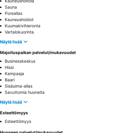
Kauneushoitola
Sauna
Poreallas
Kauneushoidot
Kuumakivihieronta
Vartalokuorinta
Näytä lisää
Majoituspaikan palvelut/mukavuudet
Businesskeskus
Hissi
Kampaaja
Baari
Sisäuima-allas
Savuttomia huoneita
Näytä lisää
Esteettömyys
Esteettömyys
Huoneen palvelut/mukavuudet