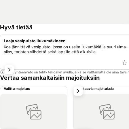
Hyvä tietää
Laaja vesipuisto liukumäkineen
Koe jännittävä vesipuisto, jossa on useita liukumäkiä ja suuri uima-
allas, tarjoten viihdettä sekä lapsille että aikuisille.
Tämä yhteenveto on tehty tekoälyn avulla, eikä se välttämättä ole aina täysin
Vertaa samankaltaisiin majoituksiin
Valittu majoitus
Vastaavia majoituksia
seuraava