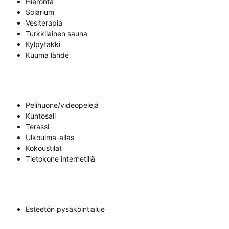
Hieronta
Solarium
Vesiterapia
Turkkilainen sauna
Kylpytakki
Kuuma lähde
Pelihuone/videopelejä
Kuntosali
Terassi
Ulkouima-allas
Kokoustilat
Tietokone internetillä
Esteetön pysäköintialue