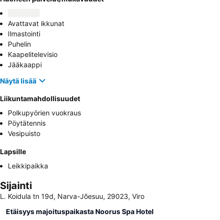
Avattavat ikkunat
Ilmastointi
Puhelin
Kaapelitelevisio
Jääkaappi
Näytä lisää
Liikuntamahdollisuudet
Polkupyörien vuokraus
Pöytätennis
Vesipuisto
Lapsille
Leikkipaikka
Sijainti
L. Koidula tn 19d, Narva-Jõesuu, 29023, Viro
Etäisyys majoituspaikasta Noorus Spa Hotel