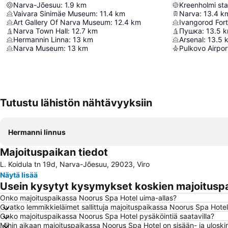
Narva-Jõesuu
:
1.9
km
Kreenholmi st
Vaivara Sinimäe Museum
:
11.4
km
Narva
:
13.4
k
Art Gallery Of Narva Museum
:
12.4
km
Ivangorod Fort
Narva Town Hall
:
12.7
km
Пушка
:
13.5
k
Hermannin Linna
:
13
km
Arsenal
:
13.5
Narva Museum
:
13
km
Pulkovo Airpor
Tutustu lähistön nähtävyyksiin
Hermanni linnus
Majoituspaikan tiedot
L. Koidula tn 19d, Narva-Jõesuu, 29023, Viro
Näytä lisää
Usein kysytyt kysymykset koskien majoitusp
Onko majoituspaikassa Noorus Spa Hotel uima-allas?
Ovatko lemmikkieläimet sallittuja majoituspaikassa Noorus Spa Hote
Onko majoituspaikassa Noorus Spa Hotel pysäköintiä saatavilla?
Mihin aikaan majoituspaikassa Noorus Spa Hotel on sisään- ja uloski