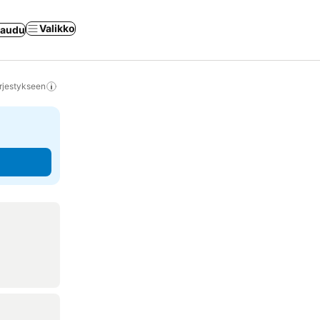
Valikko
jaudu
rjestykseen