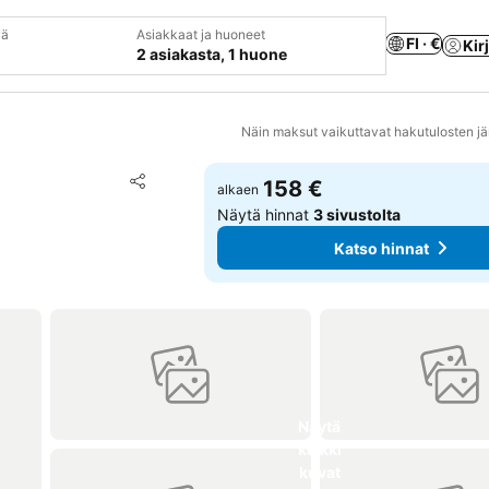
vä
Asiakkaat ja huoneet
FI · €
Kir
2 asiakasta, 1 huone
Näin maksut vaikuttavat hakutulosten jä
Lisää suosikkeihin
158 €
alkaen
Jaa
Näytä hinnat
3 sivustolta
Katso hinnat