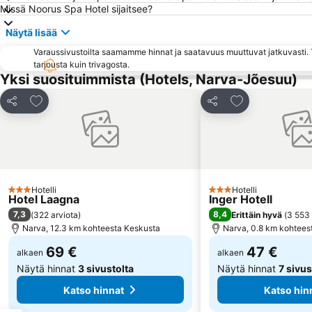
Missä Noorus Spa Hotel sijaitsee?
Näytä lisää
Varaussivustoilta saamamme hinnat ja saatavuus muuttuvat jatkuvasti. T
tarjousta kuin trivagosta.
Yksi suosituimmista (Hotels, Narva-Jõesuu)
Lisää suosikkeihin
Lisää suosikkei
Jaa
Jaa
Hotelli
Hotelli
3 Tähtiluokitus
3 Tähtiluokitus
Hotel Laagna
Inger Hotell
7,3
8,4
(
322 arviota
)
Erittäin hyvä
(
3 553 
Narva, 12.3 km kohteesta Keskusta
Narva, 0.8 km kohtees
69 €
47 €
alkaen
alkaen
Näytä hinnat
3 sivustolta
Näytä hinnat
7 sivus
Katso hinnat
Katso hin