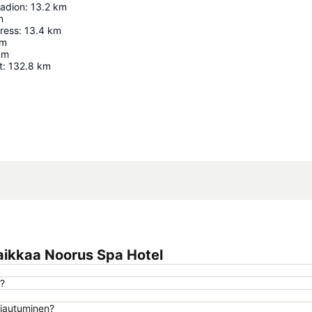
aadion
:
13.2
km
m
ress
:
13.4
km
m
km
t
:
132.8
km
Laajenna kartta
aikkaa Noorus Spa Hotel
l?
rjautuminen?