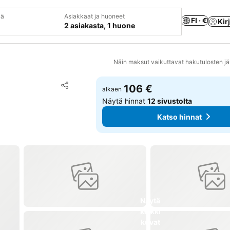
vä
Asiakkaat ja huoneet
FI · €
Kir
2 asiakasta, 1 huone
Näin maksut vaikuttavat hakutulosten jä
Lisää suosikkeihin
106 €
alkaen
Jaa
Näytä hinnat
12 sivustolta
Katso hinnat