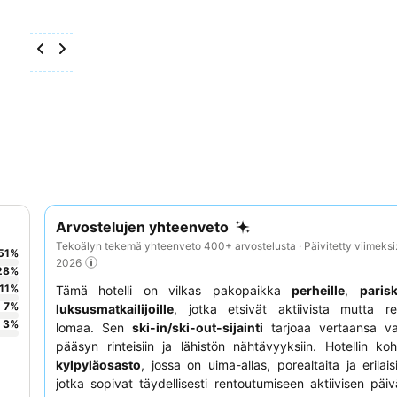
Arvostelujen yhteenveto
Tekoälyn tekemä yhteenveto 400+ arvostelusta · Päivitetty viimeksi
51
%
2026
28
%
11
%
Tämä hotelli on vilkas pakopaikka
perheille
,
parisk
7
%
luksusmatkailijoille
, jotka etsivät aktiivista mutta re
3
%
lomaa. Sen
ski-in/ski-out-sijainti
tarjoaa vertaansa vai
pääsyn rinteisiin ja lähistön nähtävyyksiin. Hotellin k
kylpyläosasto
, jossa on uima-allas, porealtaita ja erilai
jotka sopivat täydellisesti rentoutumiseen aktiivisen päiv