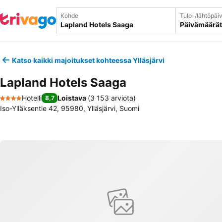
Kohde
Tulo-/lähtöpäi
Päivämäärät
Katso kaikki majoitukset kohteessa Ylläsjärvi
Lapland Hotels Saaga
Hotelli
Loistava
(
3 153 arviota
)
8,7
4 Tähtiluokitus
Iso-Ylläksentie 42, 95980, Ylläsjärvi, Suomi