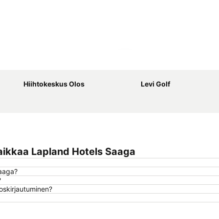
Laajenna kartta
Hiihtokeskus Olos
Levi Golf
aikkaa Lapland Hotels Saaga
Saaga?
?
loskirjautuminen?