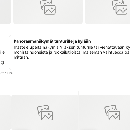
Panoraamanäkymät tunturille ja kylään
Ihastele upeita näkymiä Ylläksen tunturille tai viehättävään k
lle
monista huoneista ja ruokailutiloista, maiseman vaihtuessa pä
mittaan.
 tarkka.