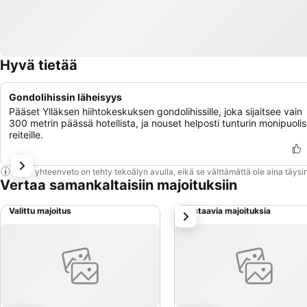
Hyvä tietää
Gondolihissin läheisyys
Pääset Ylläksen hiihtokeskuksen gondolihissille, joka sijaitsee vain
300 metrin päässä hotellista, ja nouset helposti tunturin monipuolisi
reiteille.
Tämä yhteenveto on tehty tekoälyn avulla, eikä se välttämättä ole aina täysin
Vertaa samankaltaisiin majoituksiin
Valittu majoitus
Vastaavia majoituksia
seuraava