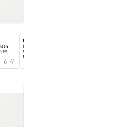
Kolme erilaista ruokailuelämystä
ylään
Nauti monipuolisista kulinaarisista vaihtoehdoista kolme
ivän
ravintolassa, mukaan lukien buffet, bistro ja à la carte -r
pohjoisen inspiroimilla menuilla.