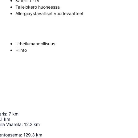
Satelliitti-TV
Tallelokero huoneessa
Allergiaystävälliset vuodevaatteet
Urheilumahdollisuus
Hiihto
ris
:
7
km
.1
km
lla Vaamila
:
12.2
km
m
entoasema
:
129.3
km