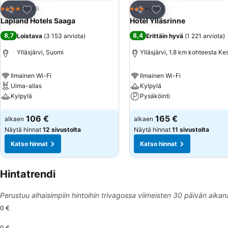
Lisää suosikkeihin
Lisää suosikkeihin
Hotelli
Hotelli
4 Tähtiluokitus
3 Tähtiluokitus
Jaa
Jaa
Lapland Hotels Saaga
Hotel Ylläsrinne
8,7
8,4
Loistava
(
3 153 arviota
)
Erittäin hyvä
(
1 221 arviota
)
Ylläsjärvi, Suomi
Ylläsjärvi, 1.8 km kohteesta Ke
Ilmainen Wi-Fi
Ilmainen Wi-Fi
Uima-allas
Kylpylä
Kylpylä
Pysäköinti
Katso hinnat
Katso hinnat
106 €
165 €
alkaen
alkaen
Näytä hinnat
12 sivustolta
Näytä hinnat
11 sivustolta
Katso hinnat
Katso hinnat
Hintatrendi
Perustuu alhaisimpiin hintoihin trivagossa viimeisten 30 päivän aikan
0 €
0 €