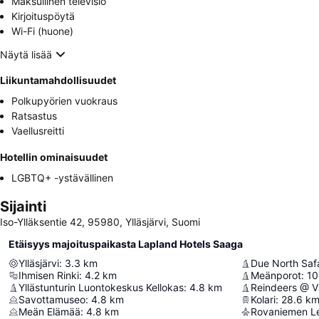
Maksullinen televisio
Kirjoituspöytä
Wi-Fi (huone)
Näytä lisää
Liikuntamahdollisuudet
Polkupyörien vuokraus
Ratsastus
Vaellusreitti
Hotellin ominaisuudet
LGBTQ+ -ystävällinen
Sijainti
Iso-Ylläksentie 42, 95980, Ylläsjärvi, Suomi
Etäisyys majoituspaikasta Lapland Hotels Saaga
Ylläsjärvi
:
3.3
km
Due North Safa
Ihmisen Rinki
:
4.2
km
Meänporot
:
10
Yllästunturin Luontokeskus Kellokas
:
4.8
km
Reindeers @ Vi
Savottamuseo
:
4.8
km
Kolari
:
28.6
k
Meän Elämää
:
4.8
km
Rovaniemen L