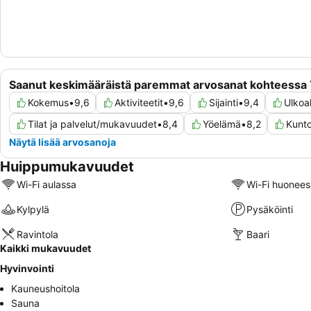
Saanut keskimääräistä paremmat arvosanat kohteessa Y
Kokemus
•
9,6
Aktiviteetit
•
9,6
Sijainti
•
9,4
Ulkoak
Tilat ja palvelut/mukavuudet
•
8,4
Yöelämä
•
8,2
Kunto
Näytä lisää arvosanoja
Huippumukavuudet
Wi-Fi aulassa
Wi-Fi huonees
Kylpylä
Pysäköinti
Ravintola
Baari
Kaikki mukavuudet
Hyvinvointi
Kauneushoitola
Sauna