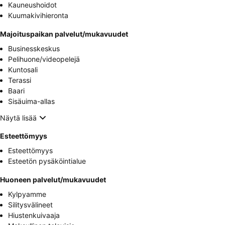
Kauneushoidot
Kuumakivihieronta
Majoituspaikan palvelut/mukavuudet
Businesskeskus
Pelihuone/videopelejä
Kuntosali
Terassi
Baari
Sisäuima-allas
Näytä lisää
Esteettömyys
Esteettömyys
Esteetön pysäköintialue
Huoneen palvelut/mukavuudet
Kylpyamme
Silitysvälineet
Hiustenkuivaaja