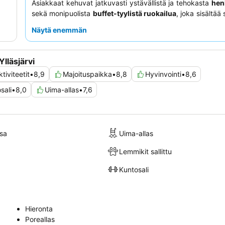
Asiakkaat kehuvat jatkuvasti ystävällistä ja tehokasta
hen
sekä monipuolista
buffet-tyylistä ruokailua
, joka sisältää
erikoisuuksia, kuten porokeittoa. Todella hemmottelevan
Näytä enemmän
saamiseksi harkitse huoneiston varaamista, jossa on
om
upeat näkymät laskettelurinteille tai vuorille.
lläsjärvi
tiviteetit
•
8,9
Majoituspaikka
•
8,8
Hyvinvointi
•
8,6
sali
•
8,0
Uima-allas
•
7,6
sa
Uima-allas
Lemmikit sallittu
Kuntosali
Hieronta
Poreallas