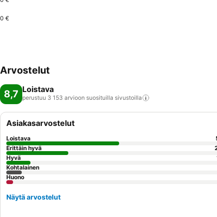
0 €
Arvostelut
Loistava
8,7
perustuu 3 153 arvioon suosituilla
sivustoilla
Asiakasarvostelut
Loistava
Erittäin hyvä
Hyvä
Kohtalainen
Huono
Näytä arvostelut