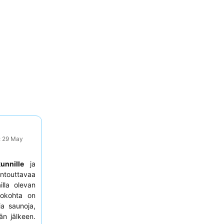
: 29 May
unnille
ja
ntouttavaa
lla olevan
ohokohta on
sia saunoja,
än jälkeen.