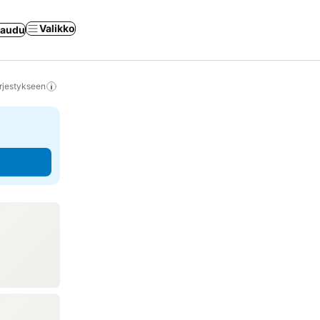
Valikko
jaudu
rjestykseen