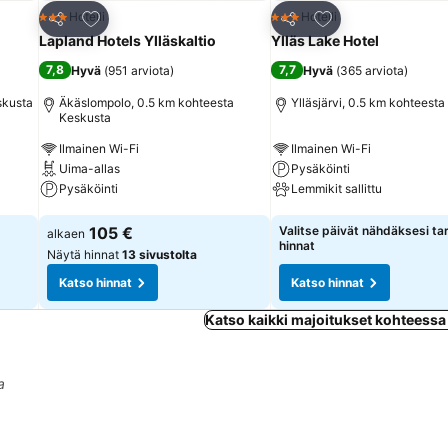
Lisää suosikkeihin
Lisää suosikkeihin
Hotelli
Hotelli
3 Tähtiluokitus
3 Tähtiluokitus
Jaa
Jaa
Lapland Hotels Ylläskaltio
Ylläs Lake Hotel
7,8
7,7
Hyvä
(
951 arviota
)
Hyvä
(
365 arviota
)
skusta
Äkäslompolo, 0.5 km kohteesta
Ylläsjärvi, 0.5 km kohteest
Keskusta
Ilmainen Wi-Fi
Ilmainen Wi-Fi
Uima-allas
Pysäköinti
Pysäköinti
Lemmikit sallittu
Katso hinnat
Katso hinnat
105 €
Valitse päivät nähdäksesi ta
alkaen
hinnat
Näytä hinnat
13 sivustolta
Katso hinnat
Katso hinnat
Katso kaikki majoitukset kohteessa 
a