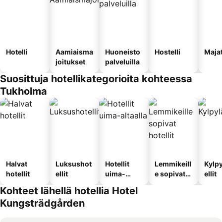
Hotelli
Aamiaisma
Huoneisto
Hostelli
Maja
joitukset
palveluilla
Suosittuja hotellikategorioita kohteessa
Tukholma
Halvat
Luksushot
Hotellit
Lemmikeill
Kylp
hotellit
ellit
uima-
e sopivat
ellit
altaalla
hotellit
Kohteet lähellä hotellia Hotel
Kungsträdgården