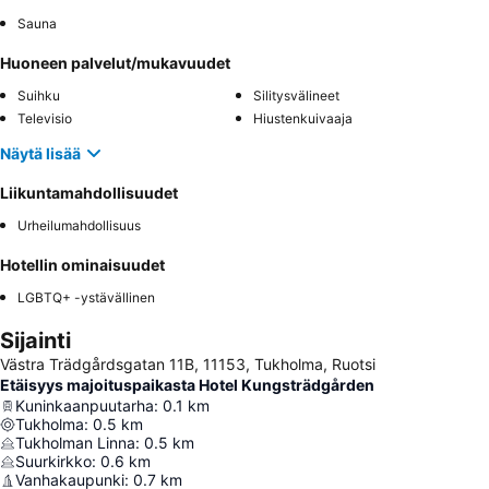
Sauna
Huoneen palvelut/mukavuudet
Suihku
Silitysvälineet
Televisio
Hiustenkuivaaja
Näytä lisää
Liikuntamahdollisuudet
Urheilumahdollisuus
Hotellin ominaisuudet
LGBTQ+ -ystävällinen
Sijainti
Västra Trädgårdsgatan 11B, 11153, Tukholma, Ruotsi
Etäisyys majoituspaikasta Hotel Kungsträdgården
Kuninkaanpuutarha
:
0.1
km
Tukholma
:
0.5
km
Tukholman Linna
:
0.5
km
Suurkirkko
:
0.6
km
Vanhakaupunki
:
0.7
km