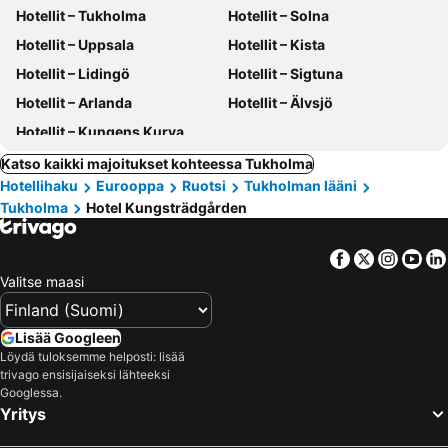
Hotellit – Tukholma
Hotellit – Solna
Hotellit – Uppsala
Hotellit – Kista
Hotellit – Lidingö
Hotellit – Sigtuna
Hotellit – Arlanda
Hotellit – Älvsjö
Hotellit – Kungens Kurva
Katso kaikki majoitukset kohteessa Tukholma
Hotellihaku
Eurooppa
Ruotsi
Tukholman lääni
Tukholma
Hotel Kungsträdgården
Facebook
Twitter
Insta
Yo
Valitse maasi
Lisää Googleen
Löydä tuloksemme helposti: lisää
trivago ensisijaiseksi lähteeksi
Googlessa.
Yritys