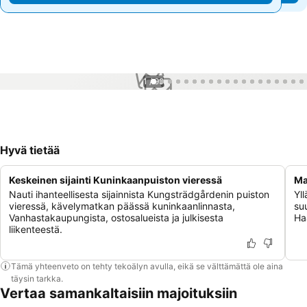
1 / 99
Hyvä tietää
Keskeinen sijainti Kuninkaanpuiston vieressä
Ma
Nauti ihanteellisesta sijainnista Kungsträdgårdenin puiston
Yl
vieressä, kävelymatkan päässä kuninkaanlinnasta,
su
Vanhastakaupungista, ostosalueista ja julkisesta
Ha
liikenteestä.
Tämä yhteenveto on tehty tekoälyn avulla, eikä se välttämättä ole aina
täysin tarkka.
Vertaa samankaltaisiin majoituksiin