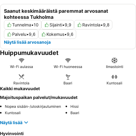
Saanut keskimääräistä paremmat arvosanat
kohteessa Tukholma
Tunnelma
•
10
Sijainti
•
9,9
Ravintola
•
9,8
Palvelu
•
9,6
Kokemus
•
9,6
Näytä lisää arvosanoja
Huippumukavuudet
Wi-Fi aulassa
Wi-Fi huoneessa
Ilmastointi
Ravintola
Baari
Kuntosali
Kaikki mukavuudet
Majoituspaikan palvelut/mukavuudet
Nopea sisään-/uloskirjautuminen
Hissi
Kuntosali
Baari
Näytä lisää
Hyvinvointi