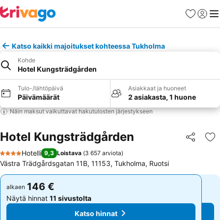
Suosikit
Kirjaud
Val
Katso kaikki majoitukset kohteessa Tukholma
Kohde
Hotel Kungsträdgården
Tulo-/lähtöpäivä
Asiakkaat ja huoneet
Päivämäärät
2 asiakasta, 1 huone
Näin maksut vaikuttavat hakutulosten järjestykseen
Hotel Kungsträdgården
Jaa
Li
Hotelli
9,3
Loistava
(
3 657 arviota
)
4 Tähtiluokitus
Västra Trädgårdsgatan 11B, 11153, Tukholma, Ruotsi
146 €
146 €
alkaen
alkaen
Näytä hinnat
11 sivustolta
Näytä hinnat
11 sivustolta
Katso hinnat
Katso hinnat