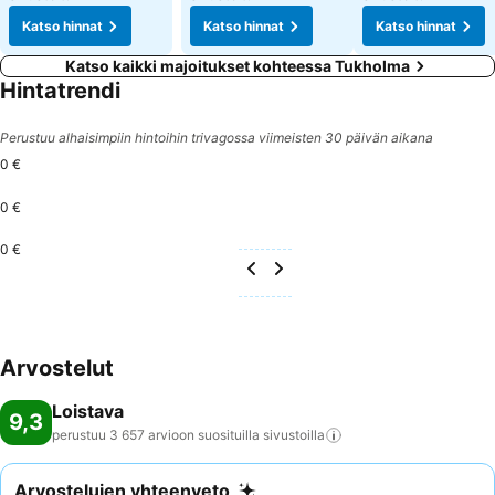
Katso hinnat
Katso hinnat
Katso hinnat
Katso kaikki majoitukset kohteessa Tukholma
Hintatrendi
Perustuu alhaisimpiin hintoihin trivagossa viimeisten 30 päivän aikana
0 €
0 €
0 €
Arvostelut
Loistava
9,3
perustuu 3 657 arvioon suosituilla
sivustoilla
Arvostelujen yhteenveto