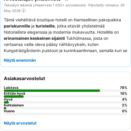
Tekoälyn tekemä yhteenveto 1 000+ arvostelusta · Päivitetty viimeksi: 29
May 2026
Tämä viehättävä boutique-hotelli on ihanteellinen pakopaikka
pariskunnille
ja
turisteille
, jotka etsivät yhdistelmää
historiallista eleganssia ja modernia mukavuutta. Hotellilla on
erinomainen keskeinen sijainti
Tukholmassa, josta on
vertaansa vailla oleva pääsy nähtävyyksiin, kuten
Kungsträdgårdenin puistoon ja kuninkaanlinnaan, samalla kun se
sijaitsee rauhallisella sivukadulla. Upea katettu sisäpiha, jossa on
Näytä enemmän
taidokkaita metallitöitä, portaikkoja, kattokruunuja ja
kattoikkunoita, toimii ainutlaatuisena keskipisteenä ruokailulle ja
rentoutumiselle. Vieraat kehuvat jatkuvasti
lämmintä ja
Asiakasarvostelut
ammattitaitoista henkilökuntaa
sekä laajaa ja monipuolista
aamiaisbuffetia, usein korostaen tuoreita kardemumma- ja
Loistava
78
%
kanelipullia. Todella ikimuistoisen kokemuksen saamiseksi
Erittäin hyvä
16
%
harkitse huoneen varaamista
Hyvä
ylemmästä kerroksesta
4
%
Kohtalainen
2
%
saadaksesi poikkeukselliset kaupunkinäkymät.
Huono
0
%
Näytä arvostelut