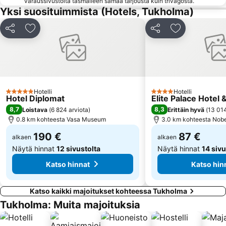
varaussivustolta täsmälleen samaa tarjousta kuin trivagosta.
Cirkus
Stureplan
Yksi suosituimmista (Hotels, Tukholma)
Junibacken
Rinkeby-Kista
Jaa
Lisää suosikkeihin
Jaa
Lisää suosikk
Kungliga Operan
Göta Lejon
Kaupungintalo
Hässelby-Vällingby
Cafe Opera
Skeppsholmen
Konserthuset
Hägersten-Liljeholmen
Hotelli
Hotelli
Berzelii Park
Tegnerlunden
5 Tähtiluokitus
4 Tähtiluokitus
Hotel Diplomat
Elite Palace Hotel 
Jul på Skansen
Drottningholm
8,7
8,3
Loistava
(
6 824 arviota
)
Erittäin hyvä
(
13 014
0.8 km kohteesta Vasa Museum
3.0 km kohteesta Nob
190 €
87 €
alkaen
alkaen
Näytä hinnat
12 sivustolta
Näytä hinnat
14 sivu
Katso hinnat
Katso hin
Katso kaikki majoitukset kohteessa Tukholma
Tukholma: Muita majoituksia