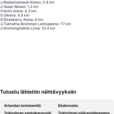
Riddarholmenin Kirkko
:
0.8
km
Vasan Museo
:
1.3
km
Avicii Arena
:
4.3
km
3Arena
:
4.6
km
Strawberry Arena
:
6
km
Tukholma-Bromman Lentoasema
:
7.7
km
Drottningholmin Linna
:
10.4
km
Tutustu lähistön nähtävyyksiin
Laajenna kartta
Arlandan lentokenttä
Södermalm
Tukholman vanhakaupunki
Tukholman päärautatieasema