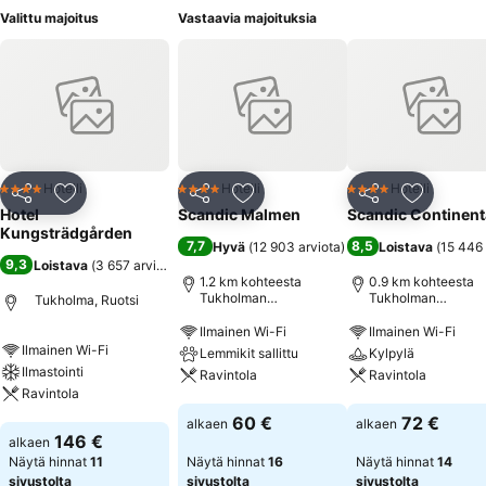
Valittu majoitus
Vastaavia majoituksia
Hotelli
Hotelli
Hotelli
4 Tähtiluokitus
4 Tähtiluokitus
4 Tähtiluokitus
Jaa
Lisää suosikkeihin
Jaa
Lisää suosikkeihin
Jaa
Lisää suo
Hotel
Scandic Malmen
Scandic Continent
Kungsträdgården
7,7
8,5
Hyvä
(
12 903 arviota
)
Loistava
(
15 446 
9,3
Loistava
(
3 657 arviota
)
1.2 km kohteesta
0.9 km kohteesta
Tukholman
Tukholman
Tukholma, Ruotsi
vanhakaupunki
vanhakaupunki
Ilmainen Wi-Fi
Ilmainen Wi-Fi
Ilmainen Wi-Fi
Lemmikit sallittu
Kylpylä
Ilmastointi
Ravintola
Ravintola
Ravintola
Katso hinnat
Katso hinnat
60 €
72 €
alkaen
alkaen
Katso hinnat
146 €
alkaen
Näytä hinnat
11
Näytä hinnat
16
Näytä hinnat
14
sivustolta
sivustolta
sivustolta