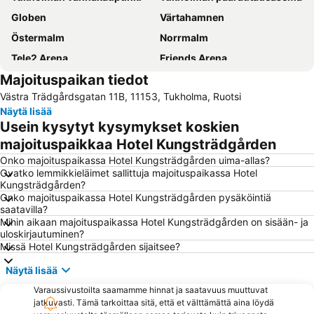
Globen
Värtahamnen
Östermalm
Norrmalm
Tele2 Arena
Friends Arena
Majoituspaikan tiedot
Cityterminalen
Solna Kyrka
Västra Trädgårdsgatan 11B, 11153, Tukholma, Ruotsi
Djurgården
Vasastan
Näytä lisää
Stockholmsmassan
Airport Stockholm-Bromma
Usein kysytyt kysymykset koskien
Skansen
Kungsholmen
majoituspaikkaa Hotel Kungsträdgården
Old Town Stockholm
Stockholm sightseeing
Onko majoituspaikassa Hotel Kungsträdgården uima-allas?
Ovatko lemmikkieläimet sallittuja majoituspaikassa Hotel
Gröna Lund
Stadsgårdshamnen
Kungsträdgården?
Onko majoituspaikassa Hotel Kungsträdgården pysäköintiä
Hötorget
Stockholm Waterfront Congress Centre
saatavilla?
Bromma
Sergelin tori
Mihin aikaan majoituspaikassa Hotel Kungsträdgården on sisään- ja
uloskirjautuminen?
Älvsjö
Fotografiska
Missä Hotel Kungsträdgården sijaitsee?
Tukholman saaristo
Kuninkaanlinna
Näytä lisää
Stockholms Stadion
Vasa Museum
Varaussivustoilta saamamme hinnat ja saatavuus muuttuvat
Kungsträdgården
Stockholm City Conference Centre
jatkuvasti. Tämä tarkoittaa sitä, että et välttämättä aina löydä