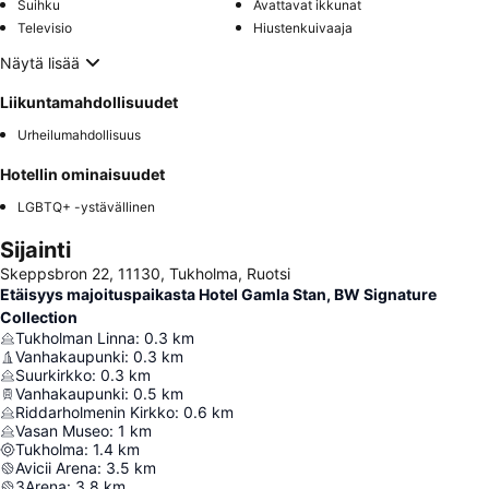
Suihku
Avattavat ikkunat
Televisio
Hiustenkuivaaja
Näytä lisää
Liikuntamahdollisuudet
Urheilumahdollisuus
Hotellin ominaisuudet
LGBTQ+ -ystävällinen
Sijainti
Skeppsbron 22, 11130, Tukholma, Ruotsi
Etäisyys majoituspaikasta Hotel Gamla Stan, BW Signature
Collection
Tukholman Linna
:
0.3
km
Vanhakaupunki
:
0.3
km
Suurkirkko
:
0.3
km
Vanhakaupunki
:
0.5
km
Riddarholmenin Kirkko
:
0.6
km
Vasan Museo
:
1
km
Tukholma
:
1.4
km
Avicii Arena
:
3.5
km
3Arena
:
3.8
km