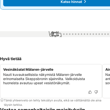
Katso hinnat
Katso hinnat
1 / 89
Hyvä tietää
Vesinäköalat Mälaren-järvelle
Ai
Nauti kuvauksellisista näkymistä Mälaren-järvelle
Na
erinomaiselta Skeppsbronin sijainnilta. Valikoiduista
an
huoneista avautuu upeat vesistönäkymät.
so
Tämä yhteenveto on tehty tekoälyn avulla, eikä se välttämättä ole aina
täysin tarkka.