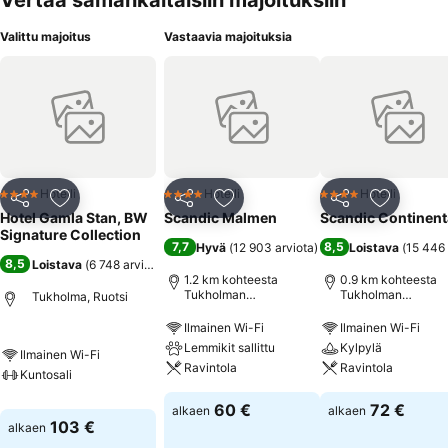
Vertaa samankaltaisiin majoituksiin
Valittu majoitus
Vastaavia majoituksia
Hotelli
Hotelli
Hotelli
4 Tähtiluokitus
4 Tähtiluokitus
4 Tähtiluokitus
Jaa
Lisää suosikkeihin
Jaa
Lisää suosikkeihin
Jaa
Lisää suo
Hotel Gamla Stan, BW
Scandic Malmen
Scandic Continent
Signature Collection
7,7
8,5
Hyvä
(
12 903 arviota
)
Loistava
(
15 446 
8,5
Loistava
(
6 748 arviota
)
1.2 km kohteesta
0.9 km kohteesta
Tukholman
Tukholman
Tukholma, Ruotsi
vanhakaupunki
vanhakaupunki
Ilmainen Wi-Fi
Ilmainen Wi-Fi
Lemmikit sallittu
Kylpylä
Ilmainen Wi-Fi
Ravintola
Ravintola
Kuntosali
60 €
72 €
alkaen
alkaen
103 €
alkaen