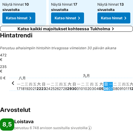
Näytä hinnat
10
Näytä hinnat
17
Näytä hinnat
13
sivustolta
sivustolta
sivustolta
Katso hinnat
Katso hinnat
Katso hinnat
Katso kaikki majoitukset kohteessa Tukholma
Hintatrendi
Perustuu alhaisimpiin hintoihin trivagossa viimeisten 30 päivän aikana
472
€
235
星期二, 八月 25
472 €
星期三, 八月 26
471 €
€
星期六, 八月 22
303 €
星期六, 八月 29
295 €
九月
星期一, 八月 31
279 €
星期二, 九月 01
279 €
星期三, 九月 02
279 €
星期六, 九月 0
279 €
星期二, 
279 €
星期三,
279 €
星
27
星期五, 八月 28
263 €
星期三, 八月 19
258 €
星期四, 八月 27
247 €
星期五, 九月 04
247 €
星期二, 八月 18
242 €
星期
239
星期五, 八月 21
228 €
星期四, 八月 20
224 €
八月
星期四, 九月 03
215 €
0 €
星期一, 八月 17
206 €
星期一, 八月 24
199 €
星期日, 八月 30
199 €
星期一, 九
191 €
星期日, 八月 23
163 €
星期日, 九月 
159 €
一
二
三
四
五
六
日
一
二
三
四
五
六
日
一
二
三
四
五
六
日
一
二
三
四
五
17
18
19
20
21
22
23
24
25
26
27
28
29
30
31
01
02
03
04
05
06
07
08
09
10
11
1
Arvostelut
Loistava
8,5
perustuu 6 748 arvioon suosituilla
sivustoilla