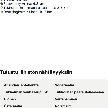
Strawberry Arena
:
6.8
km
Tukholma-Bromman Lentoasema
:
8.3
km
Drottningholmin Linna
:
10.7
km
Tutustu lähistön nähtävyyksiin
Laajenna kartta
Arlandan lentokenttä
Södermalm
Tukholman vanhakaupunki
Tukholman päärautatieasema
Globen
Värtahamnen
Östermalm
Norrmalm