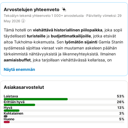
Arvostelujen yhteenveto
Tekoälyn tekemä yhteenveto 1 000+ arvostelusta · Päivitetty viimeksi: 29
May 2026
Tämä hotelli on
viehättävä historiallinen piilopaikka
, joka sopii
täydellisesti
turisteille
ja
budjettimatkailijoille
, jotka etsivät
aitoa Tukholma-kokemusta. Sen
lyömätön sijainti
Gamla Stanin
sydämessä sijoittaa vieraat vain muutaman askeleen päähän
tärkeimmistä nähtävyyksistä ja liikenneyhteyksistä. Ilmainen
aamiaisbuffet
, joka tarjoillaan viehättävässä kellarissa, on
jatkuvasti kehuttu, ja se tarjoaa laajan ja herkullisen valikoiman.
Näytä enemmän
Vieraat kehuvat jatkuvasti
vastaanoton henkilökuntaa
heidän
ystävällisyydestään ja avuliaisuudestaan, mikä parantaa
kokonaiskokemusta. Hiljaisempaa kokemusta kaipaaville vieraat
Asiakasarvostelut
suosittelevat pyytämään huonetta, joka ei ole kadun puolella.
Loistava
53
%
Erittäin hyvä
26
%
Hyvä
13
%
Kohtalainen
3
%
Huono
5
%