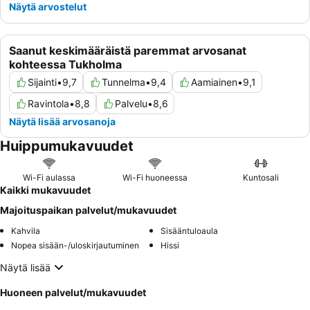
Näytä arvostelut
Saanut keskimääräistä paremmat arvosanat
kohteessa Tukholma
Sijainti
•
9,7
Tunnelma
•
9,4
Aamiainen
•
9,1
Ravintola
•
8,8
Palvelu
•
8,6
Näytä lisää arvosanoja
Huippumukavuudet
Wi-Fi aulassa
Wi-Fi huoneessa
Kuntosali
Kaikki mukavuudet
Majoituspaikan palvelut/mukavuudet
Kahvila
Sisääntuloaula
Nopea sisään-/uloskirjautuminen
Hissi
Näytä lisää
Huoneen palvelut/mukavuudet