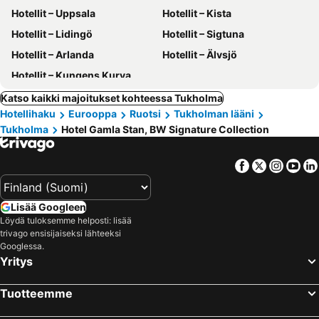
Hotellit – Uppsala
Hotellit – Kista
Hotellit – Lidingö
Hotellit – Sigtuna
Hotellit – Arlanda
Hotellit – Älvsjö
Hotellit – Kungens Kurva
Katso kaikki majoitukset kohteessa Tukholma
Hotellihaku
Eurooppa
Ruotsi
Tukholman lääni
Tukholma
Hotel Gamla Stan, BW Signature Collection
Facebook
Twitter
Insta
Yo
Lisää Googleen
Löydä tuloksemme helposti: lisää
trivago ensisijaiseksi lähteeksi
Googlessa.
Yritys
Tuotteemme