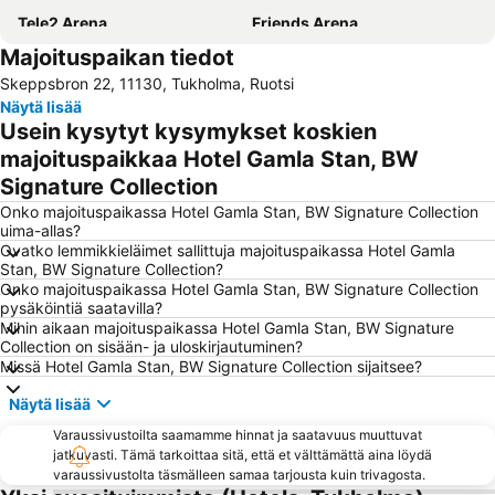
Tele2 Arena
Friends Arena
Majoituspaikan tiedot
Cityterminalen
Solna Kyrka
Skeppsbron 22, 11130, Tukholma, Ruotsi
Djurgården
Vasastan
Näytä lisää
Stockholmsmassan
Airport Stockholm-Bromma
Usein kysytyt kysymykset koskien
Skansen
Kungsholmen
majoituspaikkaa Hotel Gamla Stan, BW
Signature Collection
Old Town Stockholm
Stockholm sightseeing
Onko majoituspaikassa Hotel Gamla Stan, BW Signature Collection
Gröna Lund
Stadsgårdshamnen
uima-allas?
Hötorget
Stockholm Waterfront Congress Centre
Ovatko lemmikkieläimet sallittuja majoituspaikassa Hotel Gamla
Stan, BW Signature Collection?
Bromma
Sergelin tori
Onko majoituspaikassa Hotel Gamla Stan, BW Signature Collection
pysäköintiä saatavilla?
Älvsjö
Fotografiska
Mihin aikaan majoituspaikassa Hotel Gamla Stan, BW Signature
Tukholman saaristo
Kuninkaanlinna
Collection on sisään- ja uloskirjautuminen?
Missä Hotel Gamla Stan, BW Signature Collection sijaitsee?
Stockholms Stadion
Vasa Museum
Näytä lisää
Kungsträdgården
Cirkus
Varaussivustoilta saamamme hinnat ja saatavuus muuttuvat
Stockholm City Conference Centre
Stureplan
jatkuvasti. Tämä tarkoittaa sitä, että et välttämättä aina löydä
Junibacken
Rinkeby-Kista
varaussivustolta täsmälleen samaa tarjousta kuin trivagosta.