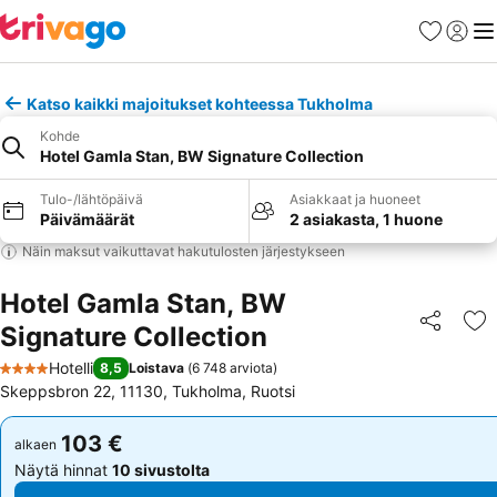
Suosikit
Kirjaud
Val
Katso kaikki majoitukset kohteessa Tukholma
Kohde
Hotel Gamla Stan, BW Signature Collection
Tulo-/lähtöpäivä
Asiakkaat ja huoneet
Päivämäärät
2 asiakasta, 1 huone
Näin maksut vaikuttavat hakutulosten järjestykseen
Hotel Gamla Stan, BW
Signature Collection
Jaa
Li
Hotelli
8,5
Loistava
(
6 748 arviota
)
4 Tähtiluokitus
Skeppsbron 22, 11130, Tukholma, Ruotsi
103 €
103 €
alkaen
alkaen
Näytä hinnat
10 sivustolta
Näytä hinnat
10 sivustolta