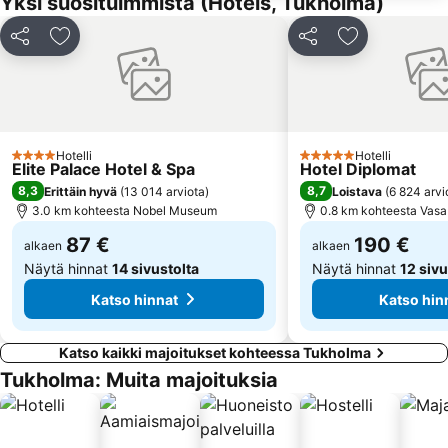
Yksi suosituimmista (Hotels, Tukholma)
Kungliga Operan
Göta Lejon
Kaupungintalo
Hässelby-Vällingby
Jaa
Lisää suosikkeihin
Jaa
Lisää suosikk
Skeppsholmen
Cafe Opera
Konserthuset
Hägersten-Liljeholmen
Berzelii Park
Tegnerlunden
Jul på Skansen
Drottningholm
Hotelli
Hotelli
4 Tähtiluokitus
5 Tähtiluokitus
Elite Palace Hotel & Spa
Hotel Diplomat
8,3
8,7
Erittäin hyvä
(
13 014 arviota
)
Loistava
(
6 824 arvi
3.0 km kohteesta Nobel Museum
0.8 km kohteesta Vas
87 €
190 €
alkaen
alkaen
Näytä hinnat
14 sivustolta
Näytä hinnat
12 sivu
Katso hinnat
Katso hin
Katso kaikki majoitukset kohteessa Tukholma
Tukholma: Muita majoituksia