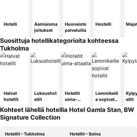
Hotelli
Aamiaisma
Huoneisto
Hostelli
Maja
joitukset
palveluilla
Suosittuja hotellikategorioita kohteessa
Tukholma
Halvat
Luksushot
Hotellit
Lemmikeill
Kylp
hotellit
ellit
uima-
e sopivat
ellit
altaalla
hotellit
Kohteet lähellä hotellia Hotel Gamla Stan, BW
Signature Collection
Hotellit – Tukholma
Hotellit – Solna