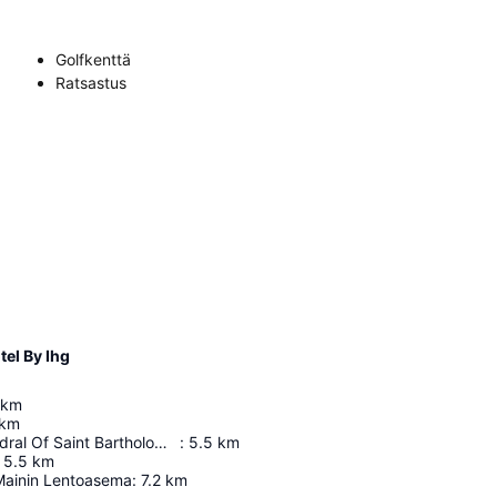
Golfkenttä
Ratsastus
el By Ihg
km
km
Imperial Cathedral Of Saint Bartholomew
:
5.5
km
5.5
km
Mainin Lentoasema
:
7.2
km