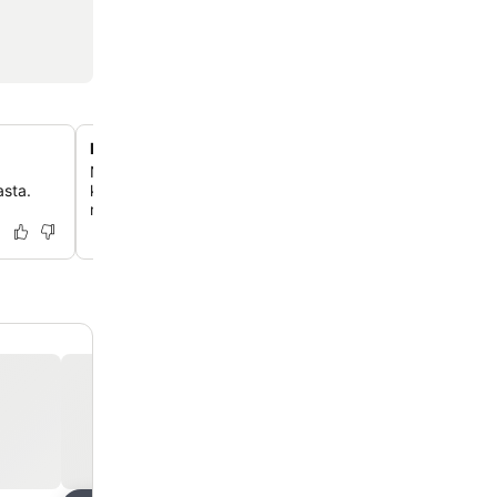
Laaja aamiaisbuffet
Nauti monipuolisesta kotitekoisesta aamiaisesta, jossa o
asta.
kansainvälisiä vaihtoehtoja, tuoreita hedelmiä ja oma alue
ryhmille.