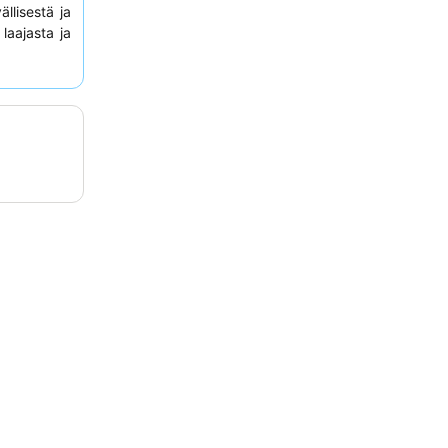
llisestä ja
laajasta ja
lua varten
ta.