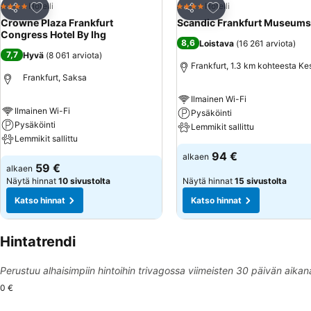
Lisää suosikkeihin
Lisää suosikkeihin
Hotelli
Hotelli
4 Tähtiluokitus
4 Tähtiluokitus
Jaa
Jaa
Crowne Plaza Frankfurt
Scandic Frankfurt Museums
Congress Hotel By Ihg
8,6
Loistava
(
16 261 arviota
)
7,7
Hyvä
(
8 061 arviota
)
Frankfurt, 1.3 km kohteesta Ke
Frankfurt, Saksa
Ilmainen Wi-Fi
Ilmainen Wi-Fi
Pysäköinti
Pysäköinti
Lemmikit sallittu
Lemmikit sallittu
94 €
alkaen
59 €
alkaen
Näytä hinnat
10 sivustolta
Näytä hinnat
15 sivustolta
Katso hinnat
Katso hinnat
Hintatrendi
Perustuu alhaisimpiin hintoihin trivagossa viimeisten 30 päivän aikan
0 €