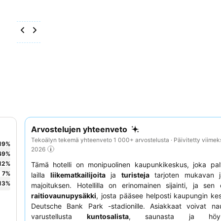
Arvostelujen yhteenveto
Tekoälyn tekemä yhteenveto 1 000+ arvostelusta · Päivitetty viimek
19
%
2026
49
%
12
%
Tämä hotelli on monipuolinen kaupunkikeskus, joka pal
7
%
lailla
liikematkailijoita
ja
turisteja
tarjoten mukavan j
13
%
majoituksen. Hotellilla on erinomainen sijainti, ja se
raitiovaunupysäkki
, josta pääsee helposti kaupungin ke
Deutsche Bank Park -stadionille. Asiakkaat voivat nau
varustellusta
kuntosalista
, saunasta ja höyry