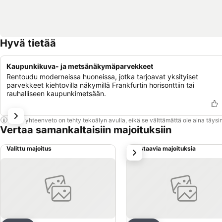
Hyvä tietää
Kaupunkikuva- ja metsänäkymäparvekkeet
Rentoudu moderneissa huoneissa, jotka tarjoavat yksityiset
parvekkeet kiehtovilla näkymillä Frankfurtin horisonttiin tai
rauhalliseen kaupunkimetsään.
Tämä yhteenveto on tehty tekoälyn avulla, eikä se välttämättä ole aina täysin
Vertaa samankaltaisiin majoituksiin
Valittu majoitus
Vastaavia majoituksia
seuraava