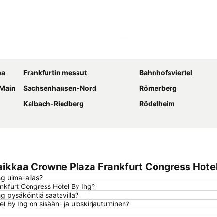
Laajenna kartta
ma
Frankfurtin messut
Bahnhofsviertel
 Main
Sachsenhausen-Nord
Römerberg
Kalbach-Riedberg
Rödelheim
ikkaa Crowne Plaza Frankfurt Congress Hotel
g uima-allas?
ankfurt Congress Hotel By Ihg?
 pysäköintiä saatavilla?
 By Ihg on sisään- ja uloskirjautuminen?