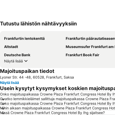
Tutustu lähistön nähtävyyksiin
Frankfurtin lentokenttä
Frankfurtin päärautatiease
Altstadt
Museumsufer Frankfurt am
Deutsche Bank
Frankfurt Book Fair
Näytä lisää
Majoituspaikan tiedot
Lyoner Str. 44 -48, 60528, Frankfurt, Saksa
Näytä lisää
Usein kysytyt kysymykset koskien majoituspa
Onko majoituspaikassa Crowne Plaza Frankfurt Congress Hotel By Ih
Ovatko lemmikkieläimet sallittuja majoituspaikassa Crowne Plaza Fr
Onko majoituspaikassa Crowne Plaza Frankfurt Congress Hotel By Ihg
Mihin aikaan majoituspaikassa Crowne Plaza Frankfurt Congress Hotel
Missä Crowne Plaza Frankfurt Congress Hotel By Ihg sijaitsee?