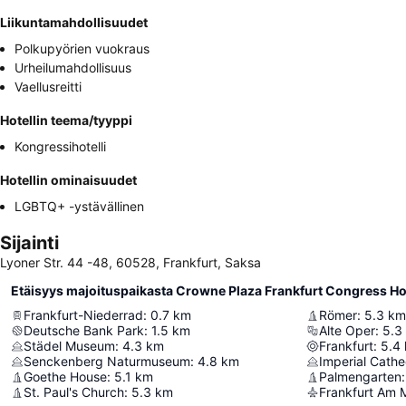
Liikuntamahdollisuudet
Polkupyörien vuokraus
Urheilumahdollisuus
Vaellusreitti
Hotellin teema/tyyppi
Kongressihotelli
Hotellin ominaisuudet
LGBTQ+ -ystävällinen
Sijainti
Lyoner Str. 44 -48, 60528, Frankfurt, Saksa
Etäisyys majoituspaikasta Crowne Plaza Frankfurt Congress Hot
Frankfurt-Niederrad
:
0.7
km
Römer
:
5.3
km
Deutsche Bank Park
:
1.5
km
Alte Oper
:
5.3
Städel Museum
:
4.3
km
Frankfurt
:
5.4
Senckenberg Naturmuseum
:
4.8
km
Goethe House
:
5.1
km
Palmengarten
:
St. Paul's Church
:
5.3
km
Frankfurt Am 