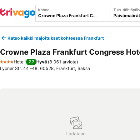
Kohde
Tulo-/lähtöpäi
Päivämäärät
Katso kaikki majoitukset kohteessa Frankfurt
Crowne Plaza Frankfurt Congress Hote
Hotelli
Hyvä
(
8 061 arviota
)
7,7
4 Tähtiluokitus
Lyoner Str. 44 -48, 60528, Frankfurt, Saksa
Ladataan