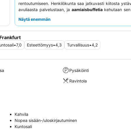
rentoutumiseen. Henkilökunta saa jatkuvasti kiitosta ystävä
avuliaasta palvelustaan, ja
aamiaisbuffetia
kehutaan sen 
monipuolisesta valikoimasta. Rauhallisempaa oleske
Näytä enemmän
asiakkaita kehotetaan valitsemaan huone puutarhan puolel
Frankfurt
untosali
•
7,0
Esteettömyys
•
4,3
Turvallisuus
•
4,2
sa
Pysäköinti
Ravintola
Kahvila
Nopea sisään-/uloskirjautuminen
Kuntosali