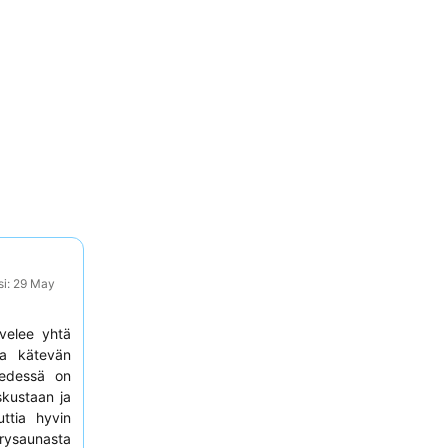
si: 29 May
velee yhtä
a kätevän
n edessä on
skustaan ja
ttia hyvin
saunasta