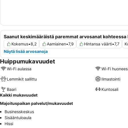
Saanut keskimääräistä paremmat arvosanat kohteessa 
Kokemus
•
8,2
Aamiainen
•
7,9
Hintansa väärti
•
7,7
K
Näytä lisää arvosanoja
Huippumukavuudet
Wi-Fi aulassa
Wi-Fi huonees
Lemmikit sallittu
Ilmastointi
Baari
Kuntosali
Kaikki mukavuudet
Majoituspaikan palvelut/mukavuudet
Businesskeskus
Sisääntuloaula
Hissi