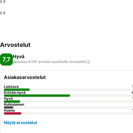
0 €
0 €
Arvostelut
Hyvä
7,7
perustuu 8 061 arvioon suosituilla
sivustoilla
Asiakasarvostelut
Loistava
Erittäin hyvä
Hyvä
Kohtalainen
Huono
Näytä arvostelut