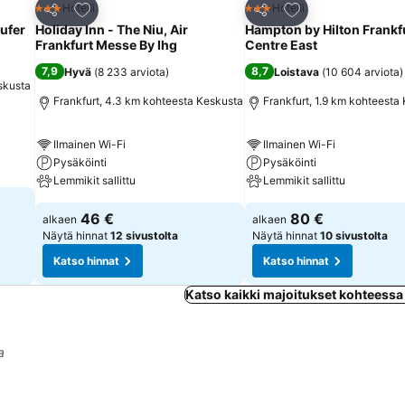
Lisää suosikkeihin
Lisää suosikkeihin
Hotelli
Hotelli
3 Tähtiluokitus
3 Tähtiluokitus
Jaa
Jaa
ufer
Holiday Inn - The Niu, Air
Hampton by Hilton Frankfu
Frankfurt Messe By Ihg
Centre East
7,9
8,7
Hyvä
(
8 233 arviota
)
Loistava
(
10 604 arviota
)
skusta
Frankfurt, 4.3 km kohteesta Keskusta
Frankfurt, 1.9 km kohteesta
Ilmainen Wi-Fi
Ilmainen Wi-Fi
Pysäköinti
Pysäköinti
Lemmikit sallittu
Lemmikit sallittu
46 €
80 €
alkaen
alkaen
Näytä hinnat
12 sivustolta
Näytä hinnat
10 sivustolta
Katso hinnat
Katso hinnat
Katso kaikki majoitukset kohteessa
a