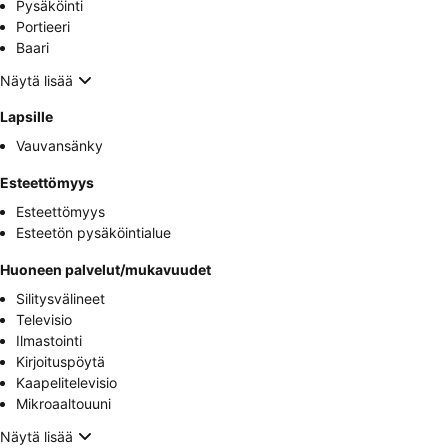
Pysäköinti
Portieeri
Baari
Näytä lisää
Lapsille
Vauvansänky
Esteettömyys
Esteettömyys
Esteetön pysäköintialue
Huoneen palvelut/mukavuudet
Silitysvälineet
Televisio
Ilmastointi
Kirjoituspöytä
Kaapelitelevisio
Mikroaaltouuni
Näytä lisää