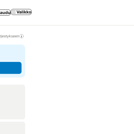
Valikko
jaudu
rjestykseen