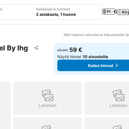
vä
Asiakkaat ja huoneet
FI · €
Kir
2 asiakasta, 1 huone
Näin maksut vaikuttavat hakutulosten jä
l By Ihg
Lisää suosikkeihin
59 €
alkaen
Jaa
Näytä hinnat
10 sivustolta
Katso hinnat
Ladataan
Ladataan