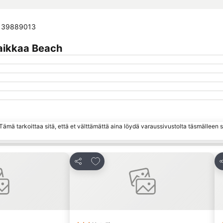
 6139889013
aikkaa Beach
ämä tarkoittaa sitä, että et välttämättä aina löydä varaussivustolta täsmälleen
hin
Lisää suosikkeihin
Jaa
J