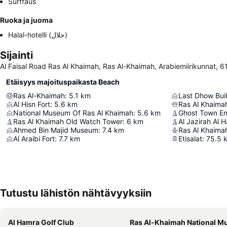
Surffaus
Ruoka ja juoma
Halal-hotelli (حلال)
Sijainti
Al Faisal Road Ras Al Khaimah, Ras Al-Khaimah, Arabiemiirikunnat,
Etäisyys majoituspaikasta Beach
Ras Al-Khaimah
:
5.1
km
Last Dhow Buil
Al Hisn Fort
:
5.6
km
Ras Al Khaimah
National Museum Of Ras Al Khaimah
:
5.6
km
Ras Al Khaimah Old Watch Tower
:
6
km
Al Jazirah Al 
Ahmed Bin Majid Museum
:
7.4
km
Ras Al Khaimah
Al Araibi Fort
:
7.7
km
Etisalat
:
75.5
Tutustu lähistön nähtävyyksiin
Al Hamra Golf Club
Ras Al-Khaimah National Mus