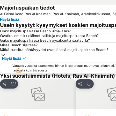
Majoituspaikan tiedot
Al Faisal Road Ras Al Khaimah, Ras Al-Khaimah, Arabiemiirikunnat,
Näytä lisää
Usein kysytyt kysymykset koskien majoitusp
Onko majoituspaikassa Beach uima-allas?
Ovatko lemmikkieläimet sallittuja majoituspaikassa Beach?
Onko majoituspaikassa Beach pysäköintiä saatavilla?
Missä Beach sijaitsee?
Mitkä suositut nähtävyydet ovat lähellä majoituspaikkaa Beach?
Näytä lisää
Varaussivustoilta saamamme hinnat ja saatavuus muuttuvat jatkuvasti. T
tarjousta kuin trivagosta.
Yksi suosituimmista (Hotels, Ras Al-Khaimah)
Lisää suosikkeihin
Lisää suosikkei
Jaa
Jaa