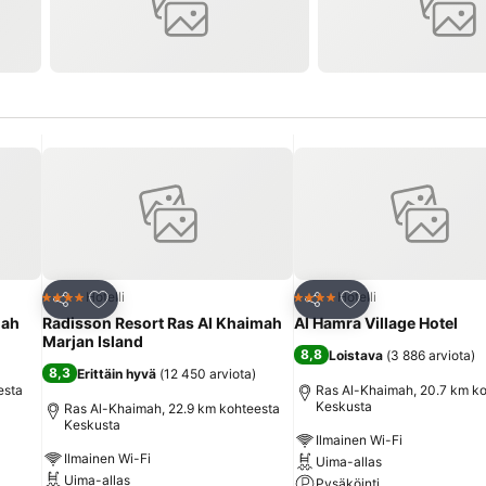
Lisää suosikkeihin
Lisää suosikkeihin
Hotelli
Hotelli
4 Tähtiluokitus
4 Tähtiluokitus
Jaa
Jaa
mah
Radisson Resort Ras Al Khaimah
Al Hamra Village Hotel
Marjan Island
8,8
Loistava
(
3 886 arviota
)
8,3
Erittäin hyvä
(
12 450 arviota
)
esta
Ras Al-Khaimah, 20.7 km k
Keskusta
Ras Al-Khaimah, 22.9 km kohteesta
Keskusta
Ilmainen Wi-Fi
Ilmainen Wi-Fi
Uima-allas
Uima-allas
Pysäköinti