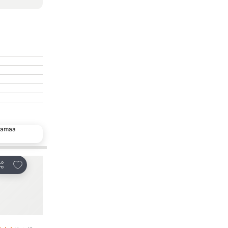
 samaa
Lisää suosikkeihin
Lisää suosikkeihi
aa
Jaa