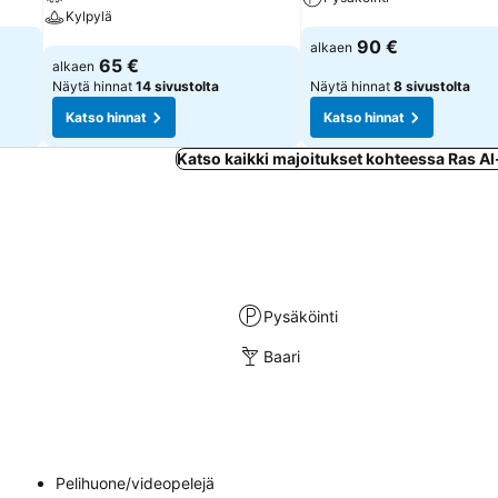
Kylpylä
Katso hinnat
90 €
alkaen
Katso hinnat
65 €
alkaen
Näytä hinnat
14 sivustolta
Näytä hinnat
8 sivustolta
Katso hinnat
Katso hinnat
Katso kaikki majoitukset kohteessa Ras A
Pysäköinti
Baari
Pelihuone/videopelejä