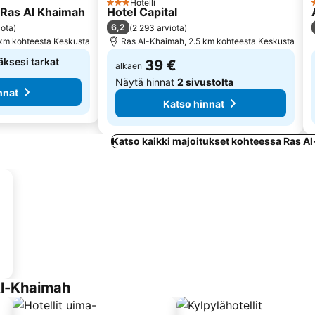
Hotelli
3 Tähtiluokitus
 Ras Al Khaimah
Hotel Capital
6,2
iota
)
(
2 293 arviota
)
 km kohteesta Keskusta
Ras Al-Khaimah, 2.5 km kohteesta Keskusta
äksesi tarkat
39 €
alkaen
Näytä hinnat
2 sivustolta
nnat
Katso hinnat
Katso kaikki majoitukset kohteessa Ras A
 Al-Khaimah