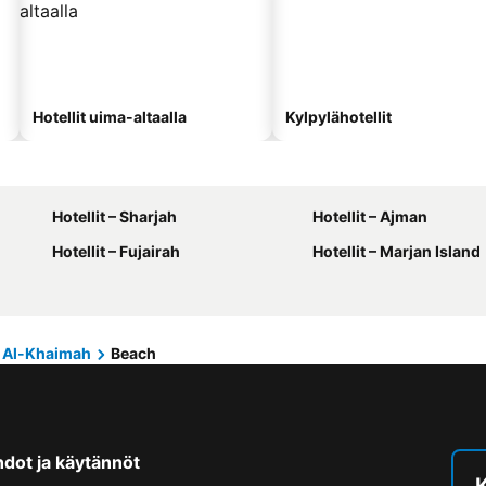
Hotellit uima-altaalla
Kylpylähotellit
Hotellit – Sharjah
Hotellit – Ajman
Hotellit – Fujairah
Hotellit – Marjan Island
 Al-Khaimah
Beach
hdot ja käytännöt