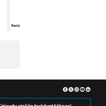
Rantahotellit
Hotellit pysäköinnillä
Facebook
Twitter
Instagram
Youtube
Linkedin
Kirjaudu sisään hyödyntääksesi