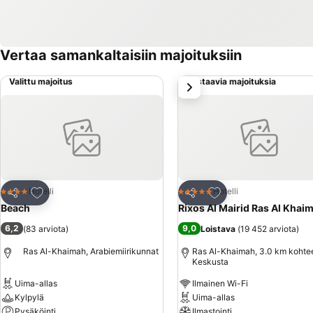
Vertaa samankaltaisiin majoituksiin
Valittu majoitus
Vastaavia majoituksia
seuraava
Lisää suosikkeihin
Lisää suosikkeihin
Hotelli
Hotelli
4 Tähtiluokitus
5 Tähtiluokitus
Jaa
Jaa
Beach
Rixos Al Mairid Ras Al Khai
6,2
9,0
(
83 arviota
)
Loistava
(
19 452 arviota
)
Ras Al-Khaimah, Arabiemiirikunnat
Ras Al-Khaimah, 3.0 km kohte
Keskusta
Uima-allas
Ilmainen Wi-Fi
Kylpylä
Uima-allas
Pysäköinti
Ilmastointi