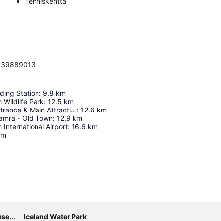
Tenniskenttä
 6139889013
ding Station
:
9.8
km
 Wildlife Park
:
12.5
km
Ghost Town Entrance & Main Attraction
:
12.6
km
Hamra - Old Town
:
12.9
km
 International Airport
:
16.6
km
km
Laajenna kartta
eum
Iceland Water Park