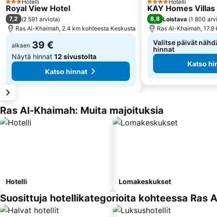
Hotelli
Hotelli
3 Tähtiluokitus
4 Tähtiluokitus
Royal View Hotel
KAY Homes Villas
7,2
8,8
(
2 591 arviota
)
Loistava
(
1 800 arv
Ras Al-Khaimah, 2.4 km kohteesta Keskusta
Ras Al-Khaimah, 17.9
Valitse päivät nähd
39 €
alkaen
hinnat
Näytä hinnat
12 sivustolta
Katso hi
Katso hinnat
Ras Al-Khaimah: Muita majoituksia
Hotelli
Lomakeskukset
Suosittuja hotellikategorioita kohteessa Ras