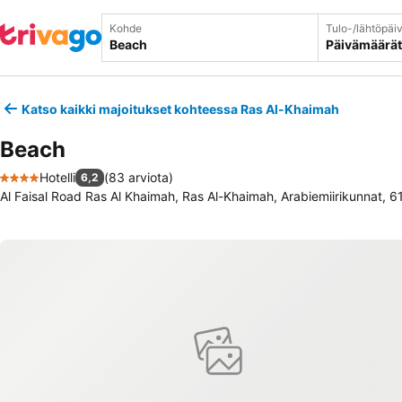
Kohde
Tulo-/lähtöpäi
Päivämäärät
Katso kaikki majoitukset kohteessa Ras Al-Khaimah
Beach
Hotelli
(
83 arviota
)
6,2
4 Tähtiluokitus
Al Faisal Road Ras Al Khaimah, Ras Al-Khaimah, Arabiemiirikunnat,