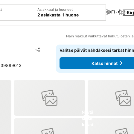
vä
Asiakkaat ja huoneet
FI · €
Kir
2 asiakasta, 1 huone
Näin maksut vaikuttavat hakutulosten jä
Lisää suosikkeihin
Valitse päivät nähdäksesi tarkat hin
Jaa
Katso hinnat
 6139889013