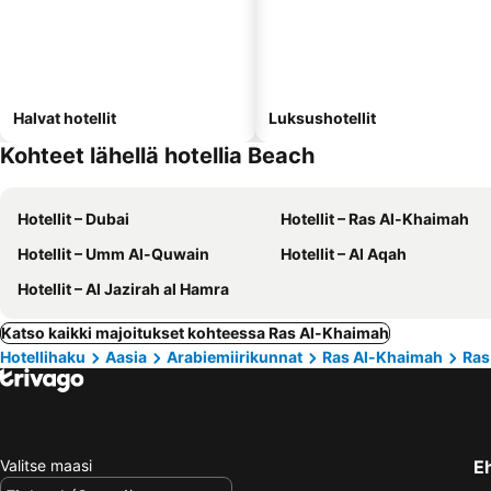
Halvat hotellit
Luksushotellit
Kohteet lähellä hotellia Beach
Hotellit – Dubai
Hotellit – Ras Al-Khaimah
Hotellit – Umm Al-Quwain
Hotellit – Al Aqah
Hotellit – Al Jazirah al Hamra
Katso kaikki majoitukset kohteessa Ras Al-Khaimah
Hotellihaku
Aasia
Arabiemiirikunnat
Ras Al-Khaimah
Ras
Valitse maasi
E