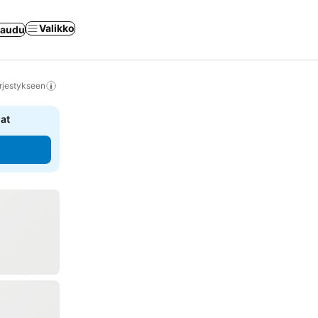
Valikko
jaudu
rjestykseen
nat