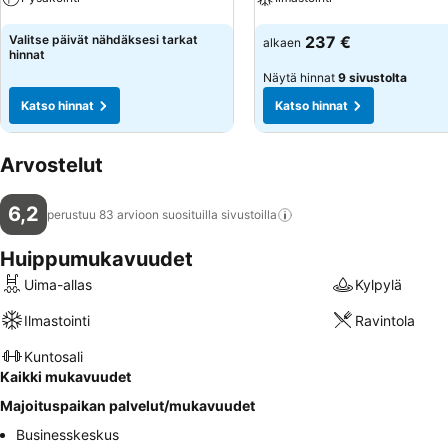
Katso hinnat
Katso hinnat
Valitse päivät nähdäksesi tarkat
237 €
alkaen
hinnat
Näytä hinnat
9 sivustolta
Katso hinnat
Katso hinnat
Arvostelut
6,2
perustuu 83 arvioon suosituilla
sivustoilla
Huippumukavuudet
Uima-allas
Kylpylä
Ilmastointi
Ravintola
Kuntosali
Kaikki mukavuudet
Majoituspaikan palvelut/mukavuudet
Businesskeskus