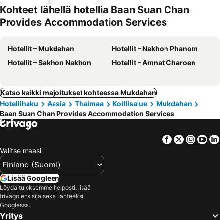
llä
Kohteet lähellä hotellia Baan Suan Chan
Provides Accommodation Services
Hotellit – Mukdahan
Hotellit – Nakhon Phanom
Hotellit – Sakhon Nakhon
Hotellit – Amnat Charoen
Katso kaikki majoitukset kohteessa Mukdahan
Hotellihaku
Aasia
Thaimaa
Koillisalue
Mukdahan
Baan Suan Chan Provides Accommodation Services
Facebook
Twitter
Insta
Yo
Valitse maasi
Lisää Googleen
Löydä tuloksemme helposti: lisää
trivago ensisijaiseksi lähteeksi
Googlessa.
Yritys