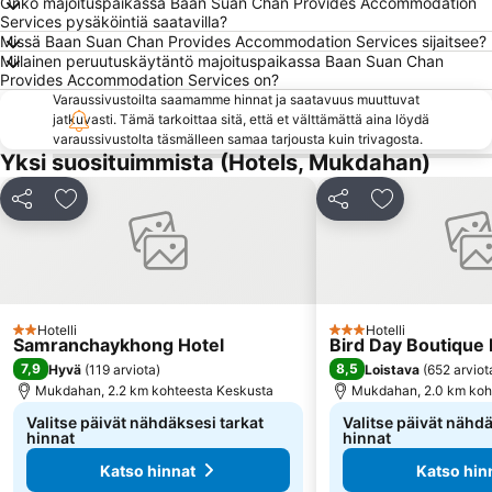
Onko majoituspaikassa Baan Suan Chan Provides Accommodation
Services pysäköintiä saatavilla?
Missä Baan Suan Chan Provides Accommodation Services sijaitsee?
Millainen peruutuskäytäntö majoituspaikassa Baan Suan Chan
Provides Accommodation Services on?
Varaussivustoilta saamamme hinnat ja saatavuus muuttuvat
jatkuvasti. Tämä tarkoittaa sitä, että et välttämättä aina löydä
varaussivustolta täsmälleen samaa tarjousta kuin trivagosta.
Yksi suosituimmista (Hotels, Mukdahan)
Jaa
Lisää suosikkeihin
Jaa
Lisää suosikk
Hotelli
Hotelli
2 Tähtiluokitus
3 Tähtiluokitus
Samranchaykhong Hotel
Bird Day Boutique 
7,9
8,5
Hyvä
(
119 arviota
)
Loistava
(
652 arviot
Mukdahan, 2.2 km kohteesta Keskusta
Mukdahan, 2.0 km koh
Valitse päivät nähdäksesi tarkat
Valitse päivät nähdä
hinnat
hinnat
Katso hinnat
Katso hin