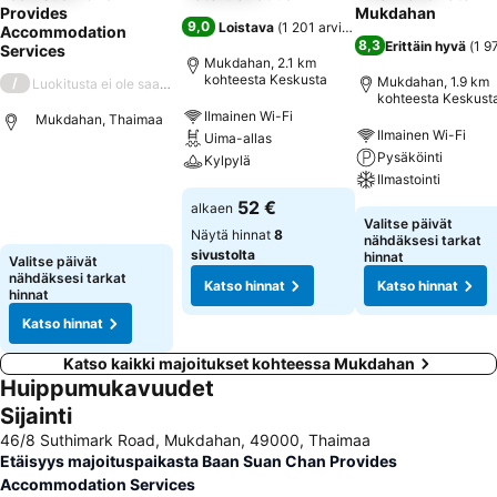
Provides
Mukdahan
9,0
Loistava
(
1 201 arviota
)
Accommodation
8,3
Erittäin hyvä
(
1 9
Services
Mukdahan, 2.1 km
kohteesta Keskusta
Mukdahan, 1.9 km
/
Luokitusta ei ole saatavilla
kohteesta Keskust
Ilmainen Wi-Fi
Mukdahan, Thaimaa
Ilmainen Wi-Fi
Uima-allas
Pysäköinti
Kylpylä
Ilmastointi
52 €
alkaen
Valitse päivät
Näytä hinnat
8
nähdäksesi tarkat
sivustolta
hinnat
Valitse päivät
nähdäksesi tarkat
Katso hinnat
Katso hinnat
hinnat
Katso hinnat
Katso kaikki majoitukset kohteessa Mukdahan
Huippumukavuudet
Sijainti
46/8 Suthimark Road, Mukdahan, 49000, Thaimaa
Etäisyys majoituspaikasta Baan Suan Chan Provides
Accommodation Services