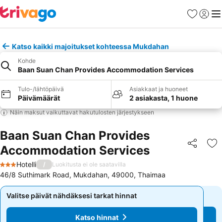
Suosikit
Kirjaud
Val
Katso kaikki majoitukset kohteessa Mukdahan
Kohde
Baan Suan Chan Provides Accommodation Services
Tulo-/lähtöpäivä
Asiakkaat ja huoneet
Päivämäärät
2 asiakasta, 1 huone
Näin maksut vaikuttavat hakutulosten järjestykseen
Baan Suan Chan Provides
Accommodation Services
Jaa
Li
Hotelli
/
Luokitusta ei ole saatavilla
3 Tähtiluokitus
46/8 Suthimark Road, Mukdahan, 49000, Thaimaa
Valitse päivät nähdäksesi tarkat hinnat
Valitse päivät nähdäksesi tarkat hinnat
Katso hinnat
Katso hinnat