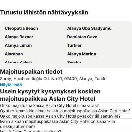
Tutustu lähistön nähtävyyksiin
Laajenna kartta
Cleopatra Beach
Alanya Oba Stadyumu
Alanya Bazaar
Damlatas Cave
Alanya Liman
Turkler
Alarahan
Alanya Marina
Alanya Kalesi
Syedra
Majoituspaikan tiedot
Gazipaşa Airport
Keykubat Beach
Saray, Hacıhamdioğlu Cd. No:11, 07400, Alanya, Turkki
Mahmutlar Beach
Damlatas Public Beach
Näytä lisää
Kargicak
Alanya Bus Terminal
Usein kysytyt kysymykset koskien
Damlatas Aqua Center
Alanya Triatlon
majoituspaikkaa Aslan City Hotel
Statue of Ataturk
Dim River
Onko majoituspaikassa Aslan City Hotel uima-allas?
Ovatko lemmikkieläimet sallittuja majoituspaikassa Aslan City Hotel?
Kizil Kule
Portakal Plajı
Onko majoituspaikassa Aslan City Hotel pysäköintiä saatavilla?
Mihin aikaan majoituspaikassa Aslan City Hotel on sisään- ja
Sealanya Dolphin Park
Summer Garden
uloskirjautuminen?
Dim Dam
Missä Aslan City Hotel sijaitsee?