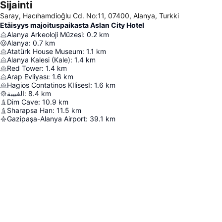
Sijainti
Saray, Hacıhamdioğlu Cd. No:11, 07400, Alanya, Turkki
Etäisyys majoituspaikasta Aslan City Hotel
Alanya Arkeoloji Müzesi
:
0.2
km
Alanya
:
0.7
km
Atatürk House Museum
:
1.1
km
Alanya Kalesi (Kale)
:
1.4
km
Red Tower
:
1.4
km
Arap Evliyası
:
1.6
km
Hagios Contatinos KIlisesI
:
1.6
km
الغبيبة
:
8.4
km
Dim Cave
:
10.9
km
Sharapsa Han
:
11.5
km
Gazipaşa-Alanya Airport
:
39.1
km