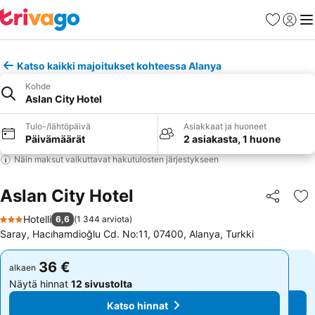
Suosikit
Kirjaud
Val
Katso kaikki majoitukset kohteessa Alanya
Kohde
Aslan City Hotel
Tulo-/lähtöpäivä
Asiakkaat ja huoneet
Päivämäärät
2 asiakasta, 1 huone
Näin maksut vaikuttavat hakutulosten järjestykseen
Aslan City Hotel
Jaa
Li
Hotelli
6,6
(
1 344 arviota
)
3 Tähtiluokitus
Saray, Hacıhamdioğlu Cd. No:11, 07400, Alanya, Turkki
36 €
36 €
alkaen
alkaen
Näytä hinnat
12 sivustolta
Näytä hinnat
12 sivustolta
Katso hinnat
Katso hinnat