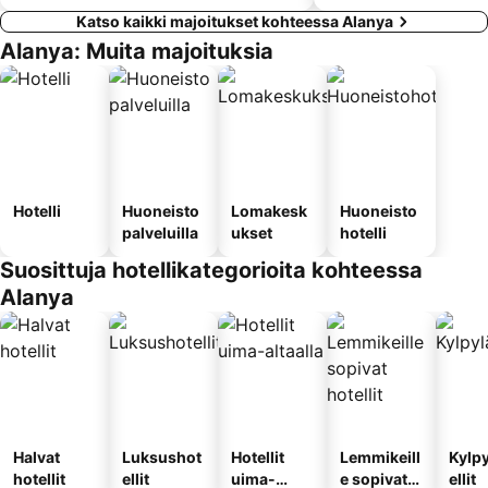
Katso kaikki majoitukset kohteessa Alanya
Alanya: Muita majoituksia
Hotelli
Huoneisto
Lomakesk
Huoneisto
palveluilla
ukset
hotelli
Suosittuja hotellikategorioita kohteessa
Alanya
Halvat
Luksushot
Hotellit
Lemmikeill
Kylp
hotellit
ellit
uima-
e sopivat
ellit