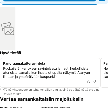
Hyvä tietää
Panoraamakattoravintola
Pa
Ruokaile 5. kerroksen ravintolassa ja nauti herkullisista
He
aterioista samalla kun ihastelet upeita näkymiä Alanyan
til
linnaan ja ympäröivään kaupunkiin.
sa
Tämä yhteenveto on tehty tekoälyn avulla, eikä se välttämättä ole aina
täysin tarkka.
Vertaa samankaltaisiin majoituksiin
Valittu majoitus
Vastaavia majoituksia