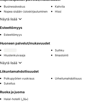
Businesskeskus
Kahvila
Nopea sisään-/uloskirjautuminen
Hissi
Näytä lisää
Esteettömyys
Esteettömyys
Huoneen palvelut/mukavuudet
Suihku
Hiustenkuivaaja
Ilmastointi
Näytä lisää
Liikuntamahdollisuudet
Polkupyörien vuokraus
Urheilumahdollisuus
Sukellus
Ruoka ja juoma
Halal-hotelli (حلال)