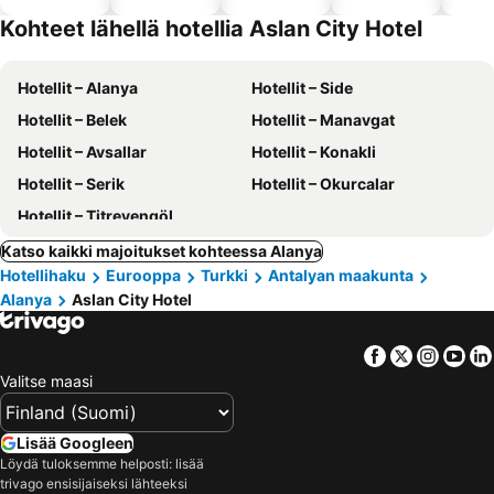
altaalla
hotellit
Kohteet lähellä hotellia Aslan City Hotel
Hotellit – Alanya
Hotellit – Side
Hotellit – Belek
Hotellit – Manavgat
Hotellit – Avsallar
Hotellit – Konakli
Hotellit – Serik
Hotellit – Okurcalar
Hotellit – Titreyengöl
Katso kaikki majoitukset kohteessa Alanya
Hotellihaku
Eurooppa
Turkki
Antalyan maakunta
Alanya
Aslan City Hotel
Facebook
Twitter
Insta
Yo
Valitse maasi
Lisää Googleen
Löydä tuloksemme helposti: lisää
trivago ensisijaiseksi lähteeksi