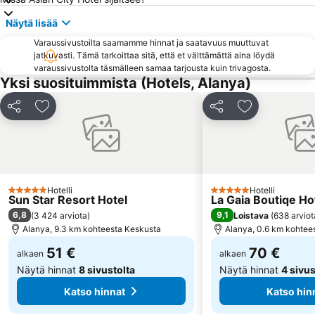
Näytä lisää
Varaussivustoilta saamamme hinnat ja saatavuus muuttuvat
jatkuvasti. Tämä tarkoittaa sitä, että et välttämättä aina löydä
varaussivustolta täsmälleen samaa tarjousta kuin trivagosta.
Yksi suosituimmista (Hotels, Alanya)
Jaa
Lisää suosikkeihin
Jaa
Lisää suosikk
Hotelli
Hotelli
5 Tähtiluokitus
5 Tähtiluokitus
Sun Star Resort Hotel
La Gaia Boutiqe Ho
6,8
9,1
(
3 424 arviota
)
Loistava
(
638 arviot
Alanya, 9.3 km kohteesta Keskusta
Alanya, 0.6 km kohtee
51 €
70 €
alkaen
alkaen
Näytä hinnat
8 sivustolta
Näytä hinnat
4 sivus
Katso hinnat
Katso hin