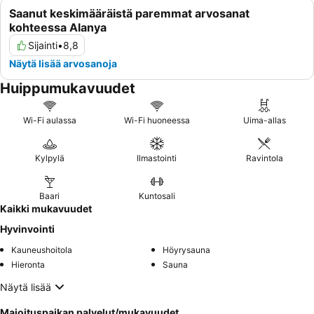
Saanut keskimääräistä paremmat arvosanat
kohteessa Alanya
Sijainti
•
8,8
Näytä lisää arvosanoja
Huippumukavuudet
Wi-Fi aulassa
Wi-Fi huoneessa
Uima-allas
Kylpylä
Ilmastointi
Ravintola
Baari
Kuntosali
Kaikki mukavuudet
Hyvinvointi
Kauneushoitola
Höyrysauna
Hieronta
Sauna
Näytä lisää
Majoituspaikan palvelut/mukavuudet