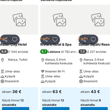
Hotelli
Hotelli
Hotelli
3 Tähtiluokitus
4 Tähtiluokitus
4 Tähtiluokitus
Jaa
Lisää suosikkeihin
Jaa
Lisää suosikkeihin
Jaa
Lisää suo
Aslan City Hotel
Riviera Hotel & Spa
Sultan Sipahi Reso
6,6
8,7
7,3
(
1 344 arviota
)
Loistava
(
4 762 arviota
)
(
2 227 arviota
)
Alanya, Turkki
Alanya, 0.9 km
Alanya, 0.9 km
kohteesta Keskusta
kohteesta Keskust
Uima-allas
Ilmainen Wi-Fi
Uima-allas
Kylpylä
Uima-allas
Kylpylä
Ilmastointi
Kylpylä
Ilmastointi
36 €
63 €
43 €
alkaen
alkaen
alkaen
Näytä hinnat
12
Näytä hinnat
12
Näytä hinnat
9
sivustolta
sivustolta
sivustolta