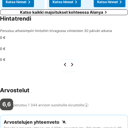
Katso hinnat
Katso hinnat
Katso hinnat
Katso kaikki majoitukset kohteessa Alanya
Hintatrendi
Perustuu alhaisimpiin hintoihin trivagossa viimeisten 30 päivän aikana
0 €
0 €
0 €
Arvostelut
6,6
perustuu 1 344 arvioon suosituilla
sivustoilla
Arvostelujen yhteenveto