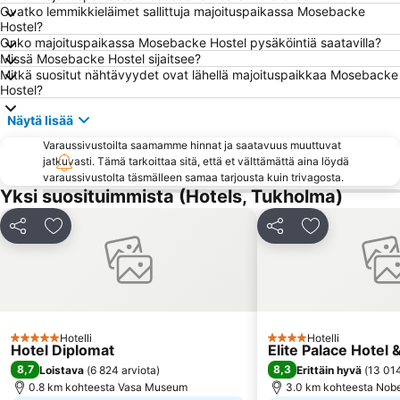
Ovatko lemmikkieläimet sallittuja majoituspaikassa Mosebacke
Gröna Lund
Stadsgårdshamnen
Hostel?
Onko majoituspaikassa Mosebacke Hostel pysäköintiä saatavilla?
Hötorget
Stockholm Waterfront Congress Centre
Missä Mosebacke Hostel sijaitsee?
Bromma
Sergelin tori
Mitkä suositut nähtävyydet ovat lähellä majoituspaikkaa Mosebacke
Hostel?
Älvsjö
Fotografiska
Näytä lisää
Tukholman saaristo
Kuninkaanlinna
Varaussivustoilta saamamme hinnat ja saatavuus muuttuvat
Stockholms Stadion
Vasa Museum
jatkuvasti. Tämä tarkoittaa sitä, että et välttämättä aina löydä
Kungsträdgården
Cirkus
varaussivustolta täsmälleen samaa tarjousta kuin trivagosta.
Yksi suosituimmista (Hotels, Tukholma)
Stockholm City Conference Centre
Stureplan
Junibacken
Rinkeby-Kista
Jaa
Lisää suosikkeihin
Jaa
Lisää suosikk
Kungliga Operan
Göta Lejon
Kaupungintalo
Hässelby-Vällingby
Skeppsholmen
Cafe Opera
Konserthuset
Hägersten-Liljeholmen
Hotelli
Hotelli
5 Tähtiluokitus
4 Tähtiluokitus
Hotel Diplomat
Elite Palace Hotel 
Berzelii Park
Tegnerlunden
8,7
8,3
Loistava
(
6 824 arviota
)
Erittäin hyvä
(
13 014
Jul på Skansen
Drottningholm
0.8 km kohteesta Vasa Museum
3.0 km kohteesta Nob