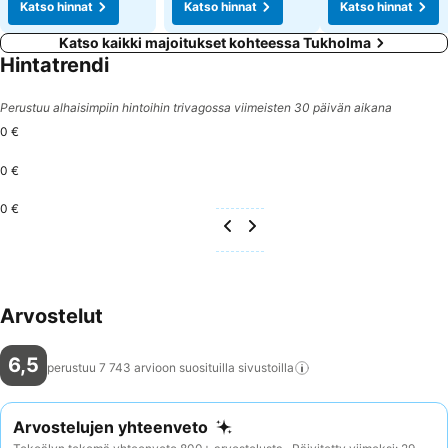
Katso hinnat
Katso hinnat
Katso hinnat
Katso kaikki majoitukset kohteessa Tukholma
Hintatrendi
Perustuu alhaisimpiin hintoihin trivagossa viimeisten 30 päivän aikana
0 €
0 €
0 €
Arvostelut
6,5
perustuu 7 743 arvioon suosituilla
sivustoilla
Arvostelujen yhteenveto