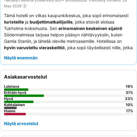
Tekoälyn tekemä yhteenveto 800+ arvostelusta · Päivitetty viimeksi: 29
May 2026
Tämä hotelli on vilkas kaupunkikeskus, joka sopii erinomaisesti
turisteille
ja
budjettimatkailijoille
, jotka etsivät eloisaa
Tukholma-kokemusta. Sen
erinomainen keskeinen sijainti
Södermalmissa tarjoaa helpon pääsyn nähtävyyksiin, kuten
Gamla Staniin, ja lähellä oleville metroasemille. Hotellissa on
hyvin varusteltu vieraskeittiö
, joka sopii täydellisesti niille, jotka
haluavat valmistaa itse ruokansa. Asiakkaat kehuvat jatkuvasti
Näytä enemmän
ystävällistä ja avuliasta henkilökuntaa
sekä
fantastista
aamiaisbuffetia
. Rauhallisempaa oleskelua varten kannattaa
pyytää huonetta, jossa on ikkunat.
Asiakasarvostelut
Loistava
19
%
Erittäin hyvä
31
%
Hyvä
23
%
Kohtalainen
10
%
Huono
17
%
Näytä arvostelut