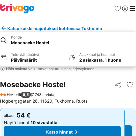
Suosikit
Kirjaud
Val
Katso kaikki majoitukset kohteessa Tukholma
Kohde
Mosebacke Hostel
Tulo-/lähtöpäivä
Asiakkaat ja huoneet
Päivämäärät
2 asiakasta, 1 huone
Näin maksut vaikuttavat hakutulosten järjestykseen
Mosebacke Hostel
Jaa
Li
Hostelli
6,5
(
7 743 arviota
)
2 Tähtiluokitus
Högbergsgatan 26, 11620, Tukholma, Ruotsi
54 €
54 €
alkaen
alkaen
Näytä hinnat
10 sivustolta
Näytä hinnat
10 sivustolta
Katso hinnat
Katso hinnat