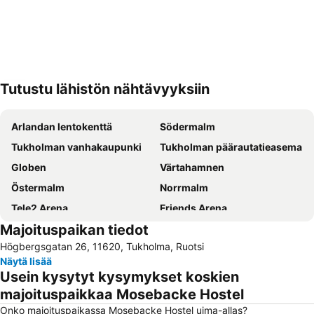
Tutustu lähistön nähtävyyksiin
Laajenna kartta
Arlandan lentokenttä
Södermalm
Tukholman vanhakaupunki
Tukholman päärautatieasema
Globen
Värtahamnen
Östermalm
Norrmalm
Tele2 Arena
Friends Arena
Majoituspaikan tiedot
Cityterminalen
Solna Kyrka
Högbergsgatan 26, 11620, Tukholma, Ruotsi
Djurgården
Vasastan
Näytä lisää
Stockholmsmassan
Airport Stockholm-Bromma
Usein kysytyt kysymykset koskien
Skansen
Kungsholmen
majoituspaikkaa Mosebacke Hostel
Old Town Stockholm
Stockholm sightseeing
Onko majoituspaikassa Mosebacke Hostel uima-allas?