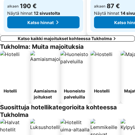
190 €
87 €
alkaen
alkaen
Näytä hinnat
12 sivustolta
Näytä hinnat
14 sivu
Katso hinnat
Katso hin
Katso kaikki majoitukset kohteessa Tukholma
Tukholma: Muita majoituksia
Hotelli
Aamiaisma
Huoneisto
Hostelli
Maja
joitukset
palveluilla
Suosittuja hotellikategorioita kohteessa
Tukholma