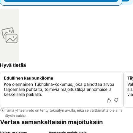
Hyvä tietää
Edullinen kaupunkiloma
Tä
Koe olennainen Tukholma-kokemus, joka painottaa arvoa
Val
tarjoamalla puhtaita, toimivia majoitustiloja erinomaisella
sis
keskeisellä paikalla.
vi
Tämä yhteenveto on tehty tekoälyn avulla, eikä se välttämättä ole aina
täysin tarkka.
Vertaa samankaltaisiin majoituksiin
Valittu majoitus
Vastaavia majoituksia