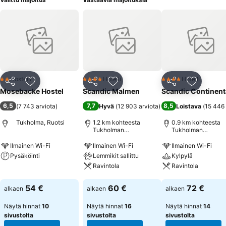
Hostelli
Hotelli
Hotelli
2 Tähtiluokitus
4 Tähtiluokitus
4 Tähtiluokitus
Jaa
Lisää suosikkeihin
Jaa
Lisää suosikkeihin
Jaa
Lisää suo
Mosebacke Hostel
Scandic Malmen
Scandic Continent
6,5
7,7
8,5
(
7 743 arviota
)
Hyvä
(
12 903 arviota
)
Loistava
(
15 446 
Tukholma, Ruotsi
1.2 km kohteesta
0.9 km kohteesta
Tukholman
Tukholman
vanhakaupunki
vanhakaupunki
Ilmainen Wi-Fi
Ilmainen Wi-Fi
Ilmainen Wi-Fi
Pysäköinti
Lemmikit sallittu
Kylpylä
Ravintola
Ravintola
Katso hinnat
Katso hinnat
Katso hinnat
54 €
60 €
72 €
alkaen
alkaen
alkaen
Näytä hinnat
10
Näytä hinnat
16
Näytä hinnat
14
sivustolta
sivustolta
sivustolta