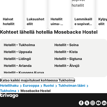
Halvat
Luksushot
Hotellit
Lemmikeill
Kylp
hotellit
ellit
uima-
e sopivat
ellit
altaalla
hotellit
Kohteet lähellä hotellia Mosebacke Hostel
Hotellit – Tukholma
Hotellit – Solna
Hotellit – Uppsala
Hotellit – Kista
Hotellit – Lidingö
Hotellit – Sigtuna
Hotellit – Arlanda
Hotellit – Älvsjö
Hotellit – Kungens Kurva
Katso kaikki majoitukset kohteessa Tukholma
Hotellihaku
Eurooppa
Ruotsi
Tukholman lääni
Tukholma
Mosebacke Hostel
Facebook
Twitter
Insta
Yo