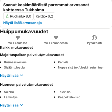
Saanut keskimääräistä paremmat arvosanat
kohteessa Tukholma
Ruokailu
•
8,0
Keittiö
•
6,2
Näytä lisää arvosanoja
Huippumukavuudet
Wi-Fi aulassa
Wi-Fi huoneessa
Pysäköinti
Kaikki mukavuudet
Majoituspaikan palvelut/mukavuudet
Businesskeskus
Kahvila
Sisääntuloaula
Nopea sisään-/uloskirjautuminen
Näytä lisää
Huoneen palvelut/mukavuudet
Suihku
Televisio
Lämmitys
Kaapelitelevisio
Näytä lisää