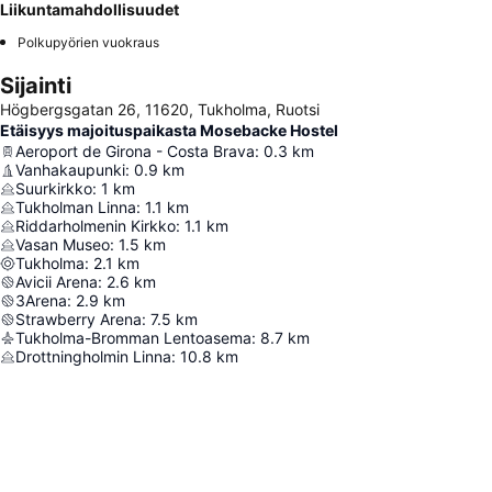
Liikuntamahdollisuudet
Polkupyörien vuokraus
Sijainti
Högbergsgatan 26, 11620, Tukholma, Ruotsi
Etäisyys majoituspaikasta Mosebacke Hostel
Aeroport de Girona - Costa Brava
:
0.3
km
Vanhakaupunki
:
0.9
km
Suurkirkko
:
1
km
Tukholman Linna
:
1.1
km
Riddarholmenin Kirkko
:
1.1
km
Vasan Museo
:
1.5
km
Tukholma
:
2.1
km
Avicii Arena
:
2.6
km
3Arena
:
2.9
km
Strawberry Arena
:
7.5
km
Tukholma-Bromman Lentoasema
:
8.7
km
Drottningholmin Linna
:
10.8
km