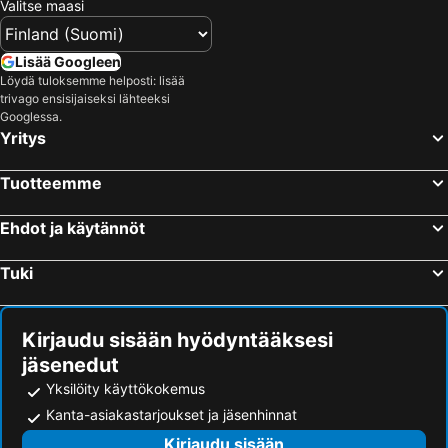
Valitse maasi
Lisää Googleen
Löydä tuloksemme helposti: lisää
trivago ensisijaiseksi lähteeksi
Googlessa.
Yritys
Tuotteemme
Ehdot ja käytännöt
Tuki
Kirjaudu sisään hyödyntääksesi
jäsenedut
Yksilöity käyttökokemus
Kanta-asiakastarjoukset ja jäsenhinnat
Kirjaudu sisään