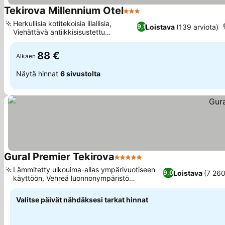
Tekirova Millennium Otel
3 Tähtiluokitus
Herkullisia kotitekoisia illallisia,
Loistava
(139 arviota)
9,1
Viehättävä antiikkisisustettu
ruokailutila
88 €
Alkaen
Näytä hinnat
6 sivustolta
Gural Premier Tekirova
5 Tähtiluokitus
Lämmitetty ulkouima-allas ympärivuotiseen
Loistava
(7 260
9,0
käyttöön, Vehreä luonnonympäristö
vuoristonäkymillä
Valitse päivät nähdäksesi tarkat hinnat