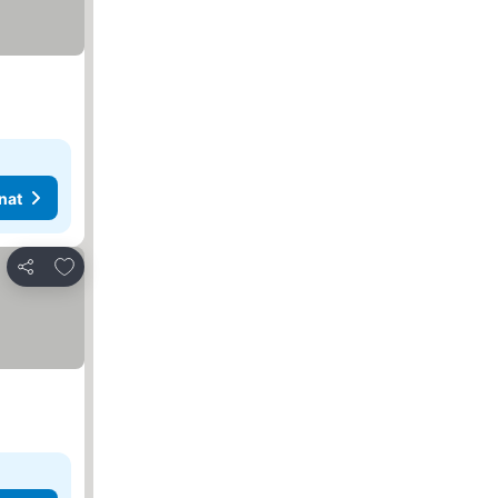
nat
Lisää suosikkeihin
Jaa