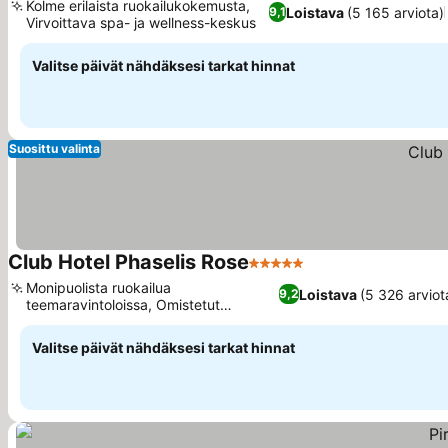
Kolme erilaista ruokailukokemusta,
Loistava
(5 165 arviota)
9,1
Virvoittava spa- ja wellness-keskus
Valitse päivät nähdäksesi tarkat hinnat
Suosittu valinta
Club Hotel Phaselis Rose
5 Tähtiluokitus
Monipuolista ruokailua
Loistava
(5 326 arviot
9,2
teemaravintoloissa, Omistetut
kuntoilu- ja urheilutilat
Valitse päivät nähdäksesi tarkat hinnat