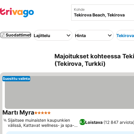
Kohde
Suodattimet
Lajittelu
Hinta
Tekirov
Majoitukset kohteessa Teki
(Tekirova, Turkki)
Suosittu valinta
Martı Myra
5 Tähtiluokitus
Sijaitsee muinaisten kaupunkien
Loistava
(12 847 arviota
8,7
välissä, Kattavat wellness- ja spa-
tilat