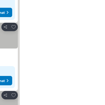
nat
Lisää suosikkeihin
Jaa
nat
Lisää suosikkeihin
Jaa