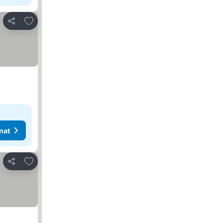
Lisää suosikkeihin
Jaa
nat
Lisää suosikkeihin
Jaa