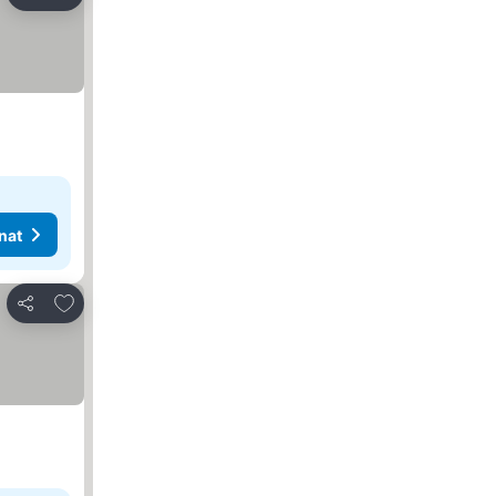
Jaa
nat
Lisää suosikkeihin
Jaa