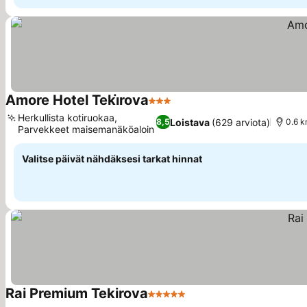
Amore Hotel Teki̇rova
3 Tähtiluokitus
Herkullista kotiruokaa,
Loistava
(629 arviota)
8,5
0.6 k
Parvekkeet maisemanäköaloin
Valitse päivät nähdäksesi tarkat hinnat
Rai Premium Tekirova
5 Tähtiluokitus