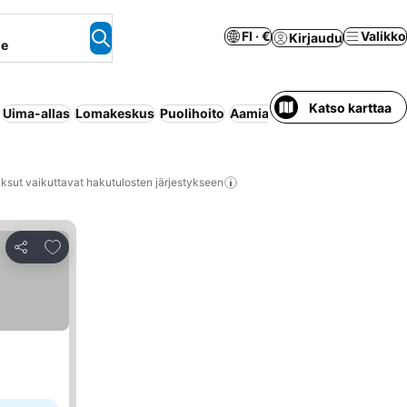
FI · €
Valikko
Kirjaudu
ne
Katso karttaa
Uima-allas
Lomakeskus
Puolihoito
Aamiainen sisältyy hintaan
ksut vaikuttavat hakutulosten järjestykseen
Lisää suosikkeihin
Jaa