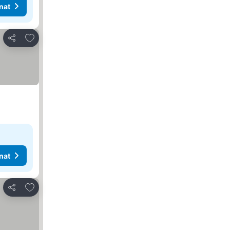
nat
Lisää suosikkeihin
Jaa
nat
Lisää suosikkeihin
Jaa