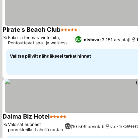
Pirate's Beach Club
5 Tähtiluokitus
Erilaisia teemaravintoloita,
Loistava
(3 151 arviota)
8,7
Rentouttavat spa- ja wellness-
tilat
Valitse päivät nähdäksesi tarkat hinnat
Daima Biz Hotel
5 Tähtiluokitus
Valoisat huoneet
(10 509 arviota)
7,3
8.2 km kohtees
parvekkeilla, Lähellä rantaa