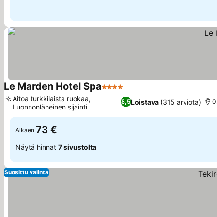
Le Marden Hotel Spa
4 Tähtiluokitus
Aitoa turkkilaista ruokaa,
Loistava
(315 arviota)
8,5
0
Luonnonläheinen sijainti
Tekirovassa
73 €
Alkaen
Näytä hinnat
7 sivustolta
Suosittu valinta