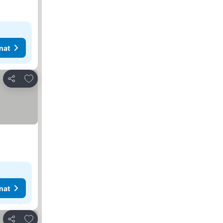
nat
Lisää suosikkeihin
Jaa
nat
Lisää suosikkeihin