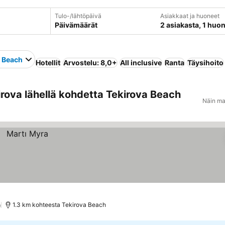
Tulo-/lähtöpäivä
Asiakkaat ja huoneet
Päivämäärät
2 asiakasta, 1 huo
a Beach
Hotellit
Arvostelu: 8,0+
All inclusive
Ranta
Täysihoito
rova lähellä kohdetta Tekirova Beach
Näin ma
)
1.3 km kohteesta Tekirova Beach