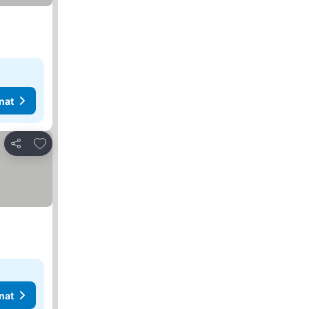
nat
Lisää suosikkeihin
Jaa
nat