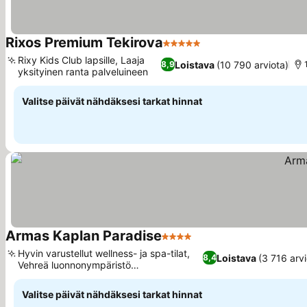
Rixos Premium Tekirova
5 Tähtiluokitus
Rixy Kids Club lapsille, Laaja
Loistava
(10 790 arviota)
8,9
yksityinen ranta palveluineen
Valitse päivät nähdäksesi tarkat hinnat
Armas Kaplan Paradise
4 Tähtiluokitus
Hyvin varustellut wellness- ja spa-tilat,
Loistava
(3 716 arvi
8,4
Vehreä luonnonympäristö
vuoristonäkymillä
Valitse päivät nähdäksesi tarkat hinnat