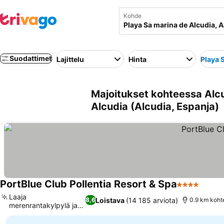
Kohde
Suodattimet
Lajittelu
Hinta
Playa 
Majoitukset kohteessa Alcu
Alcudia (Alcudia, Espanja)
PortBlue Club Pollentia Resort & Spa
4 Tähtiluoki
Laaja
Loistava
(14 185 arviota)
8,6
0.9 km koht
merenrantakylpylä ja
hyvinvointi