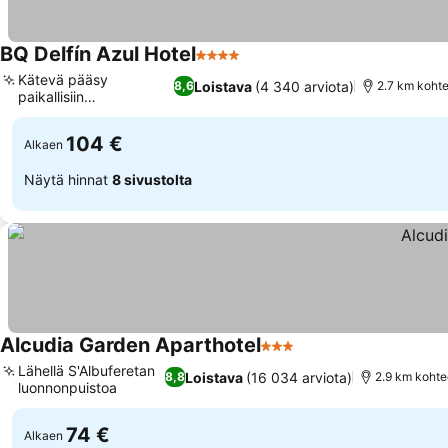
BQ Delfín Azul Hotel
4 Tähtiluokitus
Kätevä pääsy
Loistava
(4 340 arviota)
8,6
2.7 km kohte
paikallisiin
nähtävyyksiin
104 €
Alkaen
Näytä hinnat
8 sivustolta
Alcudia Garden Aparthotel
3 Tähtiluokitus
Lähellä S'Albuferetan
Loistava
(16 034 arviota)
8,8
2.9 km kohte
luonnonpuistoa
74 €
Alkaen