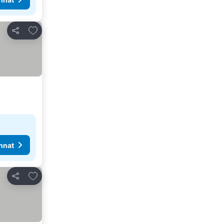
Lisää suosikkeihin
Jaa
nnat
Lisää suosikkeihin
Jaa