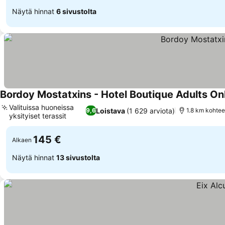
Näytä hinnat
6 sivustolta
Bordoy Mostatxins - Hotel Boutique Adults On
Valituissa huoneissa
Loistava
(1 629 arviota)
9,6
1.8 km kohtee
yksityiset terassit
145 €
Alkaen
Näytä hinnat
13 sivustolta