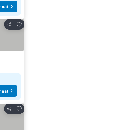
nnat
Lisää suosikkeihin
Jaa
nnat
Lisää suosikkeihin
Jaa