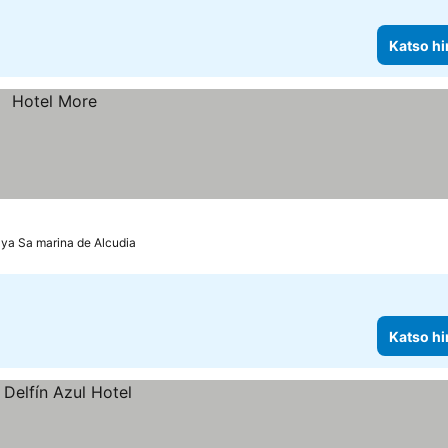
Katso hi
aya Sa marina de Alcudia
Katso hi