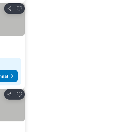
Lisää suosikkeihin
Jaa
nnat
Lisää suosikkeihin
Jaa