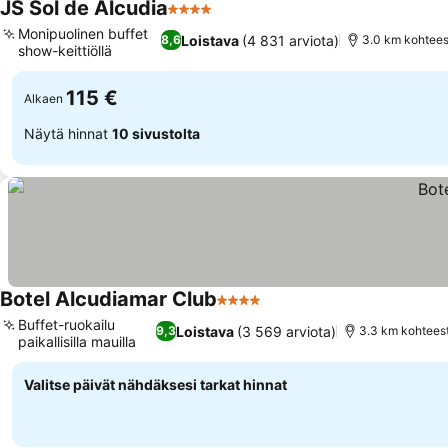
JS Sol de Alcudia
4 Tähtiluokitus
Monipuolinen buffet
Loistava
(4 831 arviota)
8,6
3.0 km kohtees
show-keittiöllä
115 €
Alkaen
Näytä hinnat
10 sivustolta
Botel Alcudiamar Club
4 Tähtiluokitus
Buffet-ruokailu
Loistava
(3 569 arviota)
9,3
3.3 km kohteest
paikallisilla mauilla
Valitse päivät nähdäksesi tarkat hinnat