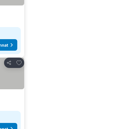
nnat
Lisää suosikkeihin
Jaa
nnat