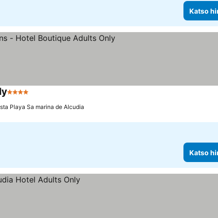
Katso hi
ly
4 Tähtiluokitus
sta Playa Sa marina de Alcudia
Katso hi