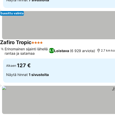
Suosittu valinta
Zafiro Tropic
4 Tähtiluokitus
Erinomainen sijainti lähellä
Loistava
(6 929 arviota)
8,5
2.7 km ko
rantaa ja satamaa
127 €
Alkaen
Näytä hinnat
1 sivustolta