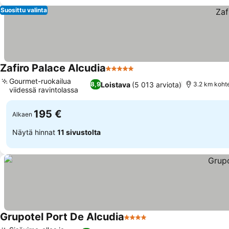
Suosittu valinta
Zafiro Palace Alcudia
5 Tähtiluokitus
Gourmet-ruokailua
Loistava
(5 013 arviota)
8,9
3.2 km koht
viidessä ravintolassa
195 €
Alkaen
Näytä hinnat
11 sivustolta
Grupotel Port De Alcudia
4 Tähtiluokitus