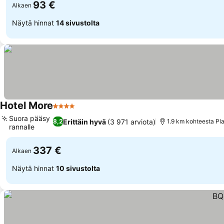
93 €
Alkaen
Näytä hinnat
14 sivustolta
Hotel More
4 Tähtiluokitus
Suora pääsy
Erittäin hyvä
(3 971 arviota)
8,2
1.9 km kohteesta Pl
rannalle
337 €
Alkaen
Näytä hinnat
10 sivustolta