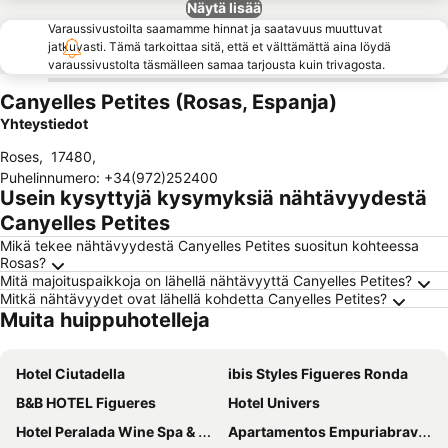
Näytä lisää
Varaussivustoilta saamamme hinnat ja saatavuus muuttuvat
jatkuvasti. Tämä tarkoittaa sitä, että et välttämättä aina löydä
varaussivustolta täsmälleen samaa tarjousta kuin trivagosta.
Canyelles Petites (Rosas, Espanja)
Yhteystiedot
Roses
,
17480
,
Puhelinnumero
:
+34(972)252400
Usein kysyttyjä kysymyksiä nähtävyydestä
Canyelles Petites
Mikä tekee nähtävyydestä Canyelles Petites suositun kohteessa
Rosas?
Mitä majoituspaikkoja on lähellä nähtävyyttä Canyelles Petites?
Mitkä nähtävyydet ovat lähellä kohdetta Canyelles Petites?
Muita huippuhotelleja
Hotel Ciutadella
ibis Styles Figueres Ronda
B&B HOTEL Figueres
Hotel Univers
Hotel Peralada Wine Spa & Golf
Apartamentos Empuriabrava Maurici Park