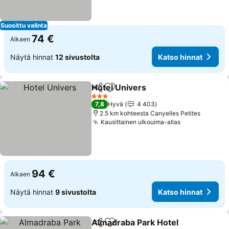
Suosittu valinta
74 €
Alkaen
Näytä hinnat
12 sivustolta
Katso hinnat
Hotel Univers
Jaa
Lisää suosikkeihin
3 Tähtiluokitus
7,8
Hyvä
4 403
2.5 km kohteesta Canyelles Petites
Kausittainen ulkouima-allas
94 €
Alkaen
Näytä hinnat
9 sivustolta
Katso hinnat
Almadraba Park Hotel
Jaa
Lisää suosikkeihin