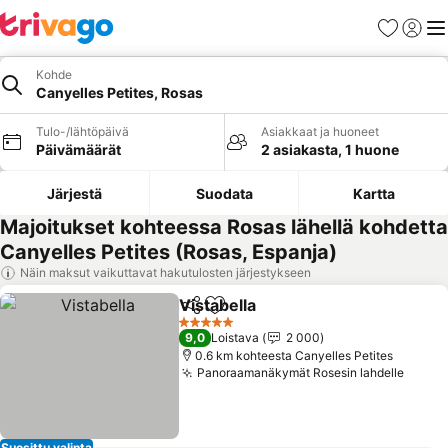
Suosikit
Kirjaud
Val
Kohde
Canyelles Petites, Rosas
Tulo-/lähtöpäivä
Asiakkaat ja huoneet
Päivämäärät
2 asiakasta, 1 huone
Järjestä
Suodata
Kartta
Majoitukset kohteessa Rosas lähellä kohdetta
Canyelles Petites (Rosas, Espanja)
Näin maksut vaikuttavat hakutulosten järjestykseen
Vistabella
Jaa
Lisää suosikkeihin
5 Tähtiluokitus
9,0
Loistava
2 000
0.6 km kohteesta Canyelles Petites
Panoraamanäkymät Rosesin lahdelle
Suosittu valinta