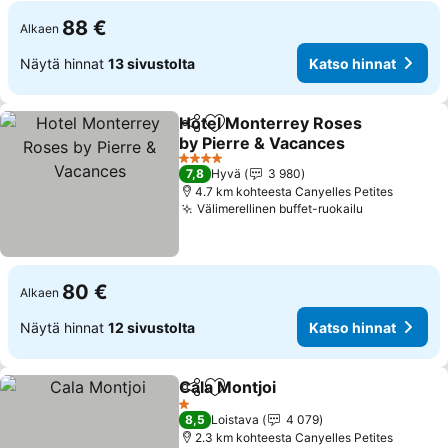
88 €
Alkaen
Näytä hinnat
13 sivustolta
Katso hinnat
Hotel Monterrey Roses
Jaa
Lisää suosikkeihin
by Pierre & Vacances
4 Tähtiluokitus
7,8
Hyvä
3 980
4.7 km kohteesta Canyelles Petites
Välimerellinen buffet-ruokailu
80 €
Alkaen
Näytä hinnat
12 sivustolta
Katso hinnat
Cala Montjoi
Jaa
Lisää suosikkeihin
1 Tähtiluokitus
8,5
Loistava
4 079
2.3 km kohteesta Canyelles Petites