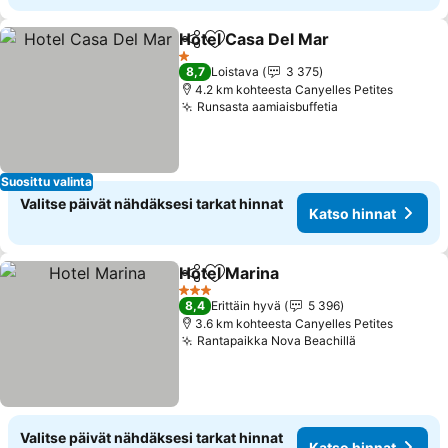
Hotel Casa Del Mar
Jaa
Lisää suosikkeihin
1 Tähtiluokitus
8,7
Loistava
3 375
4.2 km kohteesta Canyelles Petites
Runsasta aamiaisbuffetia
Suosittu valinta
Valitse päivät nähdäksesi tarkat hinnat
Katso hinnat
Hotel Marina
Jaa
Lisää suosikkeihin
3 Tähtiluokitus
8,4
Erittäin hyvä
5 396
3.6 km kohteesta Canyelles Petites
Rantapaikka Nova Beachillä
Valitse päivät nähdäksesi tarkat hinnat
Katso hinnat