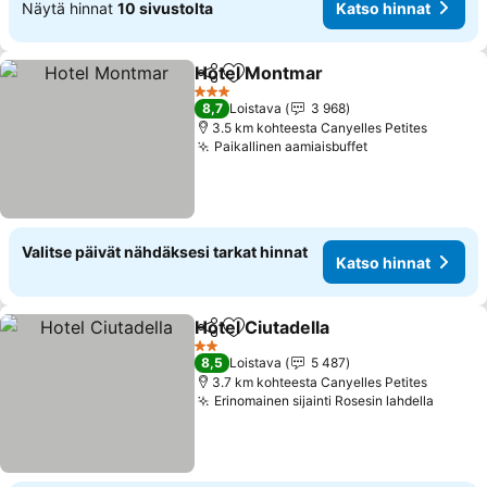
Näytä hinnat
10 sivustolta
Katso hinnat
Hotel Montmar
Jaa
Lisää suosikkeihin
3 Tähtiluokitus
8,7
Loistava
3 968
3.5 km kohteesta Canyelles Petites
Paikallinen aamiaisbuffet
Valitse päivät nähdäksesi tarkat hinnat
Katso hinnat
Hotel Ciutadella
Jaa
Lisää suosikkeihin
2 Tähtiluokitus
8,5
Loistava
5 487
3.7 km kohteesta Canyelles Petites
Erinomainen sijainti Rosesin lahdella