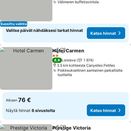
Välimeren buffetravintola
Suosittu valinta
Valitse päivät nähdäksesi tarkat hinnat
Katso hinnat
Hotel Carmen
Jaa
Lisää suosikkeihin
2 Tähtiluokitus
8,9
Loistava
1 974
3.5 km kohteesta Canyelles Petites
Poikkeuksellinen aamiainen paikallisilla
tuotteilla
76 €
Alkaen
Näytä hinnat
6 sivustolta
Katso hinnat
Prestige Victoria
Jaa
Lisää suosikkeihin