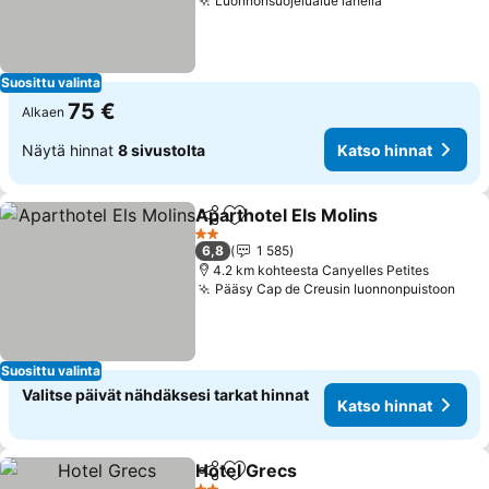
Luonnonsuojelualue lähellä
Suosittu valinta
75 €
Alkaen
Näytä hinnat
8 sivustolta
Katso hinnat
Aparthotel Els Molins
Jaa
Lisää suosikkeihin
2 Tähtiluokitus
6,8
1 585
4.2 km kohteesta Canyelles Petites
Pääsy Cap de Creusin luonnonpuistoon
Suosittu valinta
Valitse päivät nähdäksesi tarkat hinnat
Katso hinnat
Hotel Grecs
Jaa
Lisää suosikkeihin