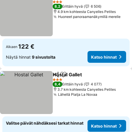
3 Tähtiluokitus
8,2
Erittäin hyvä
6 506
4.9 km kohteesta Canyelles Petites
Huoneet panoraamanäkymillä merelle
122 €
Alkaen
Näytä hinnat
9 sivustolta
Katso hinnat
Hostal Gallet
Jaa
Lisää suosikkeihin
3 Tähtiluokitus
8,4
Erittäin hyvä
4 077
3.7 km kohteesta Canyelles Petites
Lähellä Platja La Novaa
Valitse päivät nähdäksesi tarkat hinnat
Katso hinnat