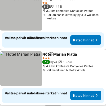
Jaa
Lisää suosikkeihin
2 Tähtiluokitus
6,9
445
3.0 km kohteesta Canyelles Petites
Paikan päällä oleva kylpylä ja wellness-
keskus
Valitse päivät nähdäksesi tarkat hinnat
Katso hinnat
Hotel Marian Platja
Jaa
Lisää suosikkeihin
3 Tähtiluokitus
7,7
Hyvä
1 273
4.4 km kohteesta Canyelles Petites
Välimerellinen buffetravintola
Valitse päivät nähdäksesi tarkat hinnat
Katso hinnat