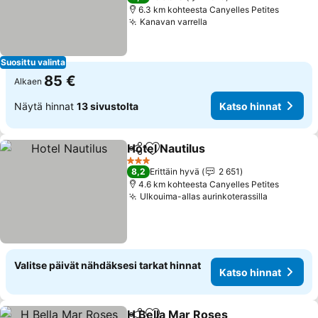
6.3 km kohteesta Canyelles Petites
Kanavan varrella
Suosittu valinta
85 €
Alkaen
Näytä hinnat
13 sivustolta
Katso hinnat
Hotel Nautilus
Jaa
Lisää suosikkeihin
3 Tähtiluokitus
8,2
Erittäin hyvä
2 651
4.6 km kohteesta Canyelles Petites
Ulkouima-allas aurinkoterassilla
Valitse päivät nähdäksesi tarkat hinnat
Katso hinnat
H Bella Mar Roses