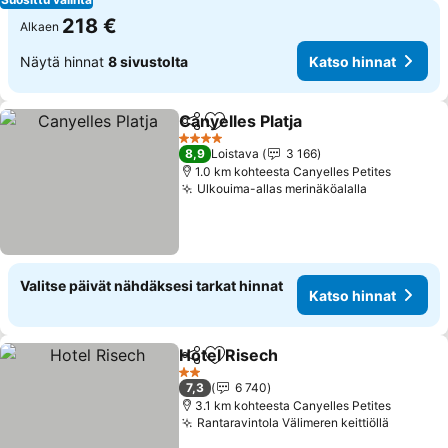
218 €
Alkaen
Näytä hinnat
8 sivustolta
Katso hinnat
Canyelles Platja
Jaa
Lisää suosikkeihin
4 Tähtiluokitus
8,9
Loistava
3 166
1.0 km kohteesta Canyelles Petites
Ulkouima-allas merinäköalalla
Valitse päivät nähdäksesi tarkat hinnat
Katso hinnat
Hotel Risech
Jaa
Lisää suosikkeihin
2 Tähtiluokitus
7,3
6 740
3.1 km kohteesta Canyelles Petites
Rantaravintola Välimeren keittiöllä