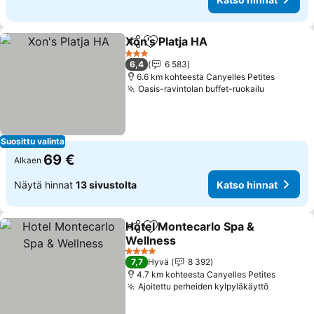
Xon's Platja HA
Jaa
Lisää suosikkeihin
3 Tähtiluokitus
6,4
6 583
6.6 km kohteesta Canyelles Petites
Oasis-ravintolan buffet-ruokailu
Suosittu valinta
69 €
Alkaen
Näytä hinnat
13 sivustolta
Katso hinnat
Hotel Montecarlo Spa &
Jaa
Lisää suosikkeihin
Wellness
4 Tähtiluokitus
7,7
Hyvä
8 392
4.7 km kohteesta Canyelles Petites
Ajoitettu perheiden kylpyläkäyttö