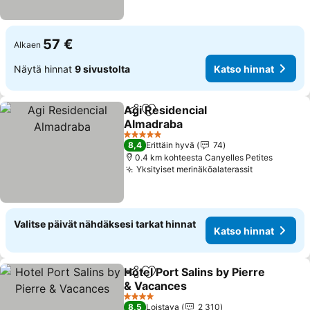
57 €
Alkaen
Näytä hinnat
9 sivustolta
Katso hinnat
Agi Residencial
Jaa
Lisää suosikkeihin
Almadraba
5 Tähtiluokitus
8,4
Erittäin hyvä
74
0.4 km kohteesta Canyelles Petites
Yksityiset merinäköalaterassit
Valitse päivät nähdäksesi tarkat hinnat
Katso hinnat
Hotel Port Salins by Pierre
Jaa
Lisää suosikkeihin
& Vacances
4 Tähtiluokitus
8,5
Loistava
2 310