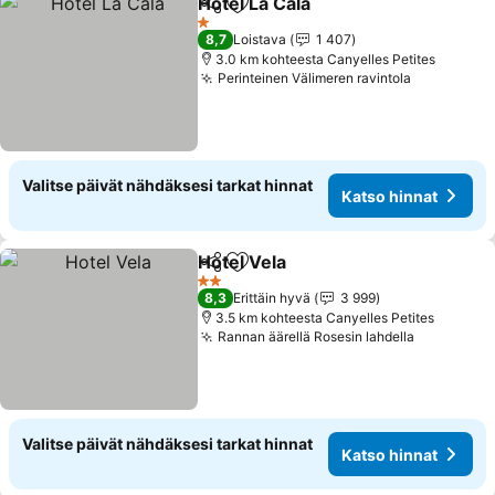
Hotel La Cala
Jaa
Lisää suosikkeihin
1 Tähtiluokitus
8,7
Loistava
1 407
3.0 km kohteesta Canyelles Petites
Perinteinen Välimeren ravintola
Valitse päivät nähdäksesi tarkat hinnat
Katso hinnat
Hotel Vela
Jaa
Lisää suosikkeihin
2 Tähtiluokitus
8,3
Erittäin hyvä
3 999
3.5 km kohteesta Canyelles Petites
Rannan äärellä Rosesin lahdella
Valitse päivät nähdäksesi tarkat hinnat
Katso hinnat