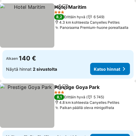
Hotel Maritim
Jaa
Lisää suosikkeihin
3 Tähtiluokitus
8,2
Erittäin hyvä
6 549
4.3 km kohteesta Canyelles Petites
Panoraama Premium-huone porealtaalla
140 €
Alkaen
Näytä hinnat
2 sivustolta
Katso hinnat
Prestige Goya Park
Jaa
Lisää suosikkeihin
3 Tähtiluokitus
8,1
Erittäin hyvä
5 745
4.8 km kohteesta Canyelles Petites
Paikan päällä oleva minigolfrata