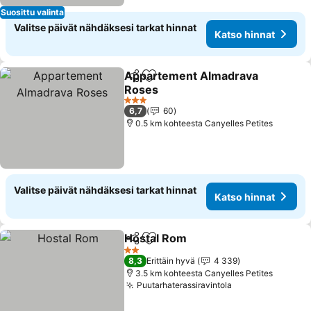
Suosittu valinta
Valitse päivät nähdäksesi tarkat hinnat
Katso hinnat
Appartement Almadrava
Jaa
Lisää suosikkeihin
Roses
3 Tähtiluokitus
6,7
60
0.5 km kohteesta Canyelles Petites
Valitse päivät nähdäksesi tarkat hinnat
Katso hinnat
Hostal Rom
Jaa
Lisää suosikkeihin
2 Tähtiluokitus
8,3
Erittäin hyvä
4 339
3.5 km kohteesta Canyelles Petites
Puutarhaterassiravintola