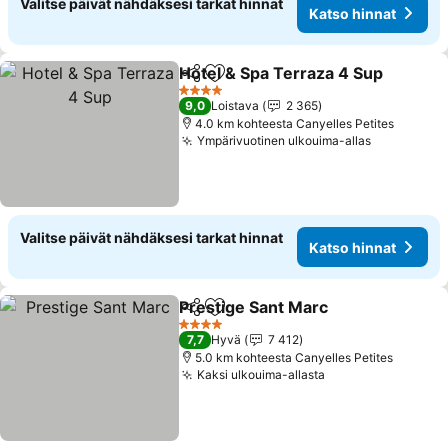
Valitse päivät nähdäksesi tarkat hinnat
Katso hinnat
Hotel & Spa Terraza 4 Sup
Jaa
Lisää suosikkeihin
4 Tähtiluokitus
9,0
Loistava
2 365
4.0 km kohteesta Canyelles Petites
Ympärivuotinen ulkouima-allas
Valitse päivät nähdäksesi tarkat hinnat
Katso hinnat
Prestige Sant Marc
Jaa
Lisää suosikkeihin
4 Tähtiluokitus
7,7
Hyvä
7 412
5.0 km kohteesta Canyelles Petites
Kaksi ulkouima-allasta