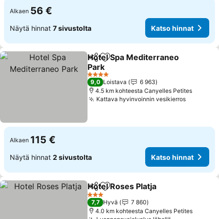
56 €
Alkaen
Näytä hinnat
7 sivustolta
Katso hinnat
Hotel Spa Mediterraneo
Jaa
Lisää suosikkeihin
Park
4 Tähtiluokitus
9,0
Loistava
6 963
4.5 km kohteesta Canyelles Petites
Kattava hyvinvoinnin vesikierros
115 €
Alkaen
Näytä hinnat
2 sivustolta
Katso hinnat
Hotel Roses Platja
Jaa
Lisää suosikkeihin
3 Tähtiluokitus
7,7
Hyvä
7 860
4.0 km kohteesta Canyelles Petites