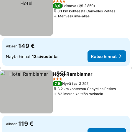
4 Tähtiluokitus
8,9
Loistava
2 850
0.1 km kohteesta Canyelles Petites
Merivesiuima-allas
149 €
Alkaen
Näytä hinnat
13 sivustolta
Katso hinnat
Hotel Ramblamar
Jaa
Lisää suosikkeihin
3 Tähtiluokitus
7,9
Hyvä
3 295
3.2 km kohteesta Canyelles Petites
Välimeren keittiön ravintola
119 €
Alkaen