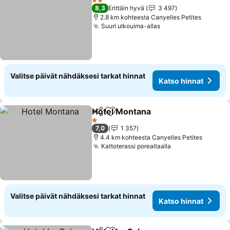
2 Tähtiluokitus
8,3
Erittäin hyvä
3 497
2.8 km kohteesta Canyelles Petites
Suuri ulkouima-allas
Valitse päivät nähdäksesi tarkat hinnat
Katso hinnat
Hotel Montana
Jaa
Lisää suosikkeihin
1 Tähtiluokitus
7,0
1 357
4.4 km kohteesta Canyelles Petites
Kattoterassi porealtaalla
Valitse päivät nähdäksesi tarkat hinnat
Katso hinnat