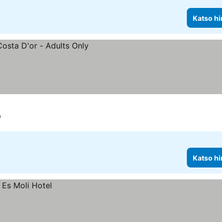
Katso hi
á
Katso hi