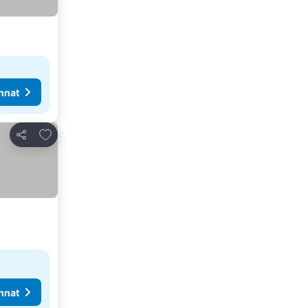
nnat
Lisää suosikkeihin
Jaa
nnat