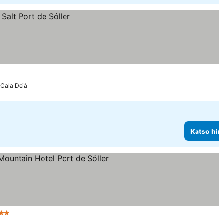
 Cala Deiá
Katso hi
ähtiluokitus