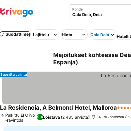
Kohde
Suodattimet
Lajittelu
Hinta
Cala Deiá
Hotellit
Majoitukset kohteessa Deia
Espanja)
Suosittu valinta
La Residencia, A Belmond Hotel, Mallorca
5 Täht
Palkittu El Olivo
Loistava
(2 485 arviota)
9,4
1.4 km kohteesta Cal
-ravintola