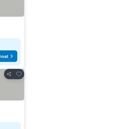
nnat
Lisää suosikkeihin
Jaa