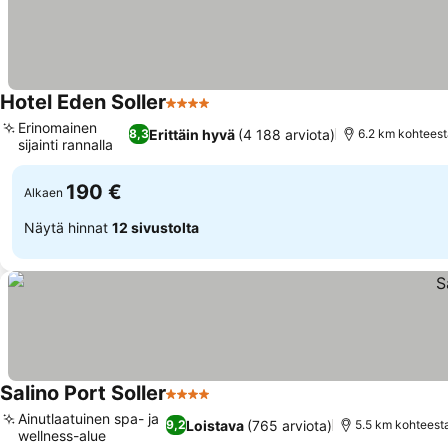
Hotel Eden Soller
4 Tähtiluokitus
Erinomainen
Erittäin hyvä
(4 188 arviota)
8,3
6.2 km kohteest
sijainti rannalla
190 €
Alkaen
Näytä hinnat
12 sivustolta
Salino Port Soller
4 Tähtiluokitus
Ainutlaatuinen spa- ja
Loistava
(765 arviota)
9,2
5.5 km kohteest
wellness-alue