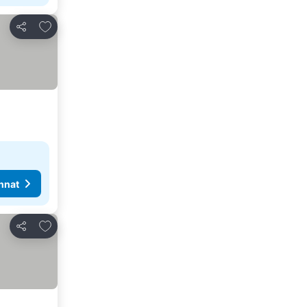
Lisää suosikkeihin
Jaa
nnat
Lisää suosikkeihin
Jaa