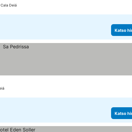
 Cala Deiá
Katso hi
eiá
Katso hi