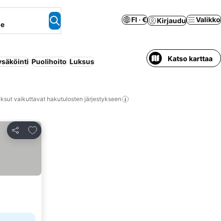
FI · €
Valikko
Kirjaudu
ne
Katso karttaa
ysäköinti
Puolihoito
Luksus
ksut vaikuttavat hakutulosten järjestykseen
Lisää suosikkeihin
Jaa