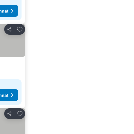
nnat
Lisää suosikkeihin
Jaa
nnat
Lisää suosikkeihin
Jaa