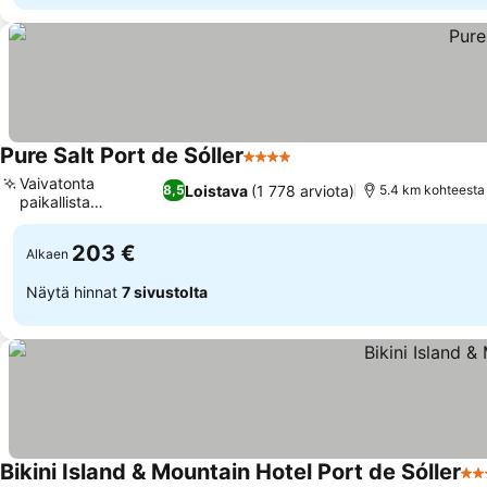
Pure Salt Port de Sóller
4 Tähtiluokitus
Vaivatonta
Loistava
(1 778 arviota)
8,5
5.4 km kohteesta
paikallista
tutkimista
203 €
Alkaen
Näytä hinnat
7 sivustolta
Bikini Island & Mountain Hotel Port de Sóller
4 T