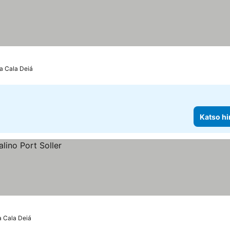
a Cala Deiá
Katso hi
a Cala Deiá