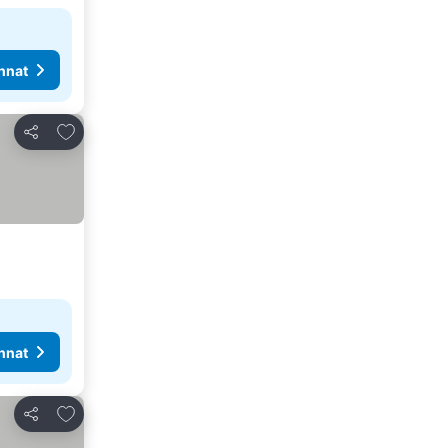
nnat
Lisää suosikkeihin
Jaa
nnat
Lisää suosikkeihin
Jaa