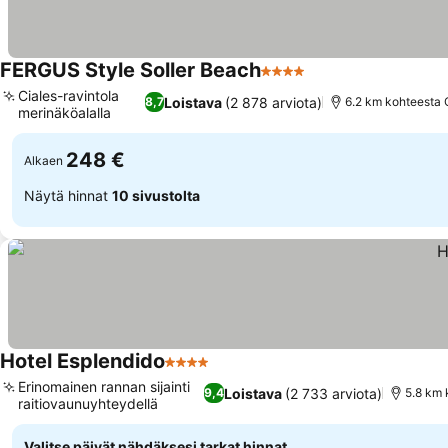
FERGUS Style Soller Beach
4 Tähtiluokitus
Ciales-ravintola
Loistava
(2 878 arviota)
8,7
6.2 km kohteesta 
merinäköalalla
248 €
Alkaen
Näytä hinnat
10 sivustolta
Hotel Esplendido
4 Tähtiluokitus
Erinomainen rannan sijainti
Loistava
(2 733 arviota)
9,4
5.8 km 
raitiovaunuyhteydellä
Valitse päivät nähdäksesi tarkat hinnat