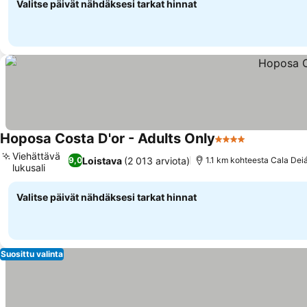
Valitse päivät nähdäksesi tarkat hinnat
Hoposa Costa D'or - Adults Only
4 Tähtiluokitus
Viehättävä
Loistava
(2 013 arviota)
9,0
1.1 km kohteesta Cala Dei
lukusali
Valitse päivät nähdäksesi tarkat hinnat
Suosittu valinta