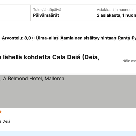
Tulo-/lähtöpäivä
Asiakkaat ja huoneet
Päivämäärät
2 asiakasta, 1 huo
Arvostelu: 8,0+
Uima-allas
Aamiainen sisältyy hintaan
Ranta
P
 lähellä kohdetta Cala Deiá (Deia,
Näin ma
iluokitus
a Deiá