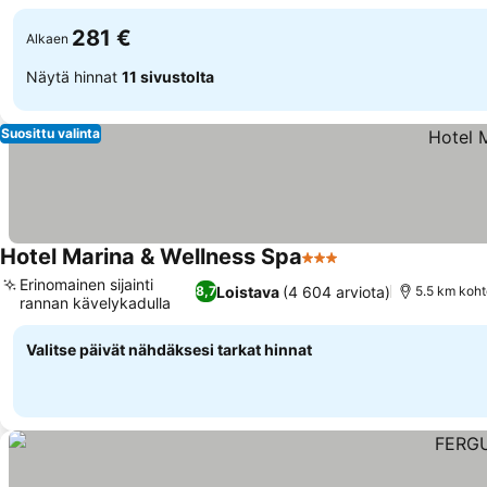
281 €
Alkaen
Näytä hinnat
11 sivustolta
Suosittu valinta
Hotel Marina & Wellness Spa
3 Tähtiluokitus
Erinomainen sijainti
Loistava
(4 604 arviota)
8,7
5.5 km koht
rannan kävelykadulla
Valitse päivät nähdäksesi tarkat hinnat