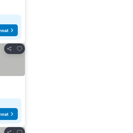
nnat
Lisää suosikkeihin
Jaa
nnat
Lisää suosikkeihin