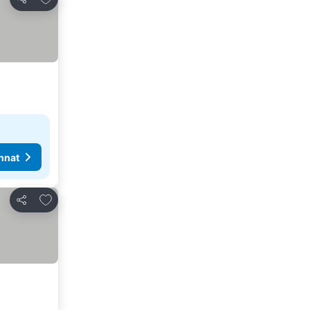
Jaa
nnat
Lisää suosikkeihin
Jaa