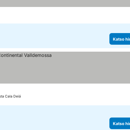
Katso hi
sta Cala Deiá
Katso hi