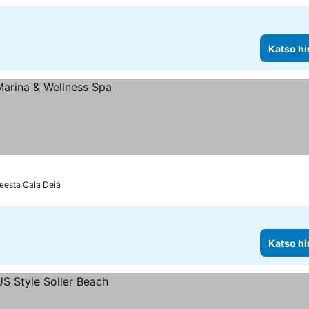
Katso hi
eesta Cala Deiá
Katso hi