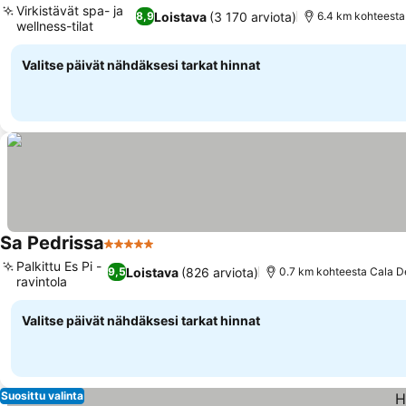
Virkistävät spa- ja
Loistava
(3 170 arviota)
8,9
6.4 km kohteesta
wellness-tilat
Valitse päivät nähdäksesi tarkat hinnat
Sa Pedrissa
5 Tähtiluokitus
Palkittu Es Pi -
Loistava
(826 arviota)
9,5
0.7 km kohteesta Cala D
ravintola
Valitse päivät nähdäksesi tarkat hinnat
Suosittu valinta