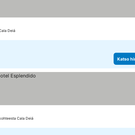
Cala Deiá
Katso hi
kohteesta Cala Deiá