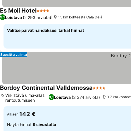
Es Moli Hotel
4 Tähtiluokitus
Loistava
(2 293 arviota)
9,1
1.5 km kohteesta Cala Deiá
Valitse päivät nähdäksesi tarkat hinnat
Suosittu valinta
Bordoy Continental Valldemossa
4 Tähtiluokitus
Virkistävä uima-allas
Loistava
(3 374 arviota)
9,1
3.7 km kohtee
rentoutumiseen
142 €
Alkaen
Näytä hinnat
9 sivustolta