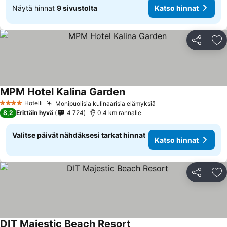
Näytä hinnat
9 sivustolta
Katso hinnat
Jaa
Li
MPM Hotel Kalina Garden
Hotelli
Monipuolisia kulinaarisia elämyksiä
4 Tähtiluokitus
8,2
Erittäin hyvä
4 724
0.4 km rannalle
Valitse päivät nähdäksesi tarkat hinnat
Katso hinnat
Jaa
Li
DIT Majestic Beach Resort