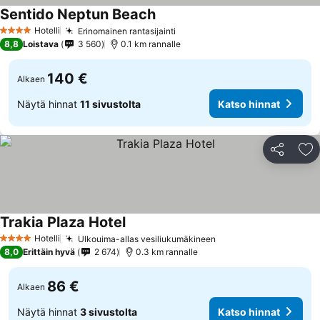
Sentido Neptun Beach
Hotelli
Erinomainen rantasijainti
4 Tähtiluokitus
8,8
Loistava
3 560
0.1 km rannalle
140 €
Alkaen
Näytä hinnat
11 sivustolta
Katso hinnat
Jaa
Li
Trakia Plaza Hotel
Hotelli
Ulkouima-allas vesiliukumäkineen
4 Tähtiluokitus
8,0
Erittäin hyvä
2 674
0.3 km rannalle
86 €
Alkaen
Näytä hinnat
3 sivustolta
Katso hinnat