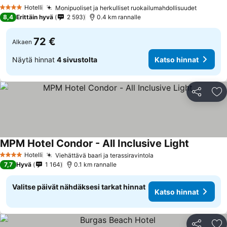
Hotelli
Monipuoliset ja herkulliset ruokailumahdollisuudet
4 Tähtiluokitus
8,4
Erittäin hyvä
2 593
0.4 km rannalle
72 €
Alkaen
Näytä hinnat
4 sivustolta
Katso hinnat
Jaa
Li
MPM Hotel Condor - All Inclusive Light
Hotelli
Viehättävä baari ja terassiravintola
4 Tähtiluokitus
7,7
Hyvä
1 164
0.1 km rannalle
Valitse päivät nähdäksesi tarkat hinnat
Katso hinnat