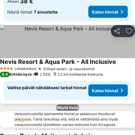
38 €
Alkaen
Näytä hinnat
7 sivustolta
Katso hinnat
Jaa
Li
Nevis Resort & Aqua Park - All Inclusive
Lomakeskus
Erilliset lasten- ja vauvakerhot
4 Tähtiluokitus
8,4
Erittäin hyvä
2 535
2.2 km kohteesta Keskusta
Valitse päivät nähdäksesi tarkat hinnat
Katso hinnat
Näytä lisää
Varaussivustoilta saamamme hinnat ja saatavuus muuttuvat
jatkuvasti. Tämä tarkoittaa sitä, että et välttämättä aina löydä
varaussivustolta täsmälleen samaa tarjousta kuin trivagosta.