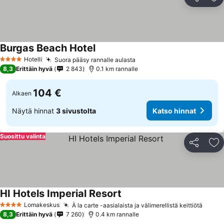
Jaa
Li
Burgas Beach Hotel
Hotelli
Suora pääsy rannalle aulasta
4 Tähtiluokitus
8,3
Erittäin hyvä
2 843
0.1 km rannalle
104 €
Alkaen
Näytä hinnat
3 sivustolta
Katso hinnat
Suosittu valinta
Jaa
Li
HI Hotels Imperial Resort
Lomakeskus
À la carte -aasialaista ja välimerellistä keittiötä
4 Tähtiluokitus
8,3
Erittäin hyvä
7 260
0.4 km rannalle