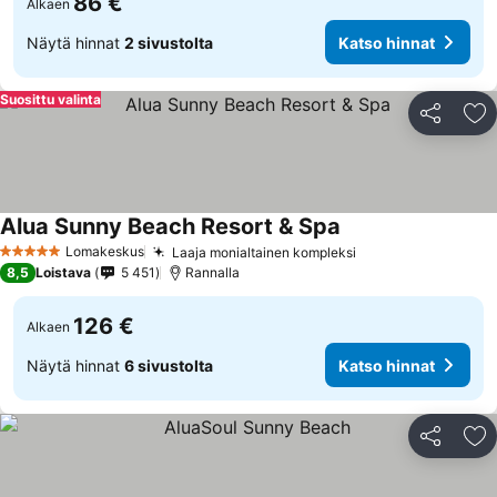
86 €
Alkaen
Näytä hinnat
2 sivustolta
Katso hinnat
Suosittu valinta
Jaa
Li
Alua Sunny Beach Resort & Spa
Lomakeskus
Laaja monialtainen kompleksi
5 Tähtiluokitus
8,5
Loistava
5 451
Rannalla
126 €
Alkaen
Näytä hinnat
6 sivustolta
Katso hinnat
Jaa
Li