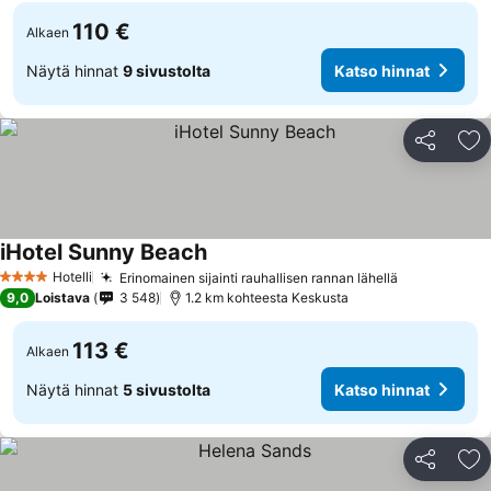
110 €
Alkaen
Näytä hinnat
9 sivustolta
Katso hinnat
Jaa
Li
iHotel Sunny Beach
Hotelli
Erinomainen sijainti rauhallisen rannan lähellä
4 Tähtiluokitus
9,0
Loistava
3 548
1.2 km kohteesta Keskusta
113 €
Alkaen
Näytä hinnat
5 sivustolta
Katso hinnat
Jaa
Li