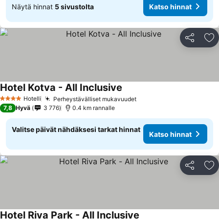
Näytä hinnat
5 sivustolta
Katso hinnat
Jaa
Li
Hotel Kotva - All Inclusive
Hotelli
Perheystävälliset mukavuudet
4 Tähtiluokitus
7,8
Hyvä
3 776
0.4 km rannalle
Valitse päivät nähdäksesi tarkat hinnat
Katso hinnat
Jaa
Li
Hotel Riva Park - All Inclusive