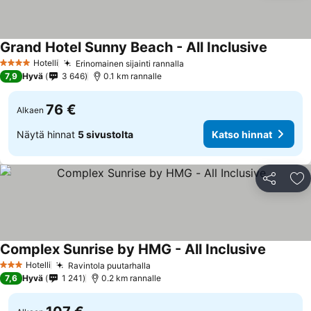
Grand Hotel Sunny Beach - All Inclusive
Hotelli
Erinomainen sijainti rannalla
4 Tähtiluokitus
7,9
Hyvä
3 646
0.1 km rannalle
76 €
Alkaen
Näytä hinnat
5 sivustolta
Katso hinnat
Jaa
Li
Complex Sunrise by HMG - All Inclusive
Hotelli
Ravintola puutarhalla
3 Tähtiluokitus
7,6
Hyvä
1 241
0.2 km rannalle