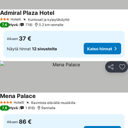
Admiral Plaza Hotel
Hotelli
Kuntosali ja kylpyläkäyttö
3 Tähtiluokitus
7,6
Hyvä
718
0.2 km rannalle
37 €
Alkaen
Näytä hinnat
12 sivustolta
Katso hinnat
Jaa
Li
Mena Palace
Hotelli
Ravintola elävällä musiikilla
4 Tähtiluokitus
7,8
Hyvä
1 816
Rannalla
86 €
Alkaen