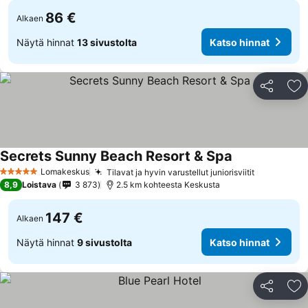
86 €
Alkaen
Näytä hinnat
13 sivustolta
Katso hinnat
Jaa
Li
Secrets Sunny Beach Resort & Spa
Lomakeskus
Tilavat ja hyvin varustellut juniorisviitit
5 Tähtiluokitus
8,9
Loistava
3 873
2.5 km kohteesta Keskusta
147 €
Alkaen
Näytä hinnat
9 sivustolta
Katso hinnat
Jaa
Li