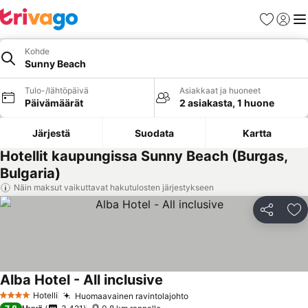
Suosikit
Kirjaud
Val
Kohde
Sunny Beach
Tulo-/lähtöpäivä
Asiakkaat ja huoneet
Päivämäärät
2 asiakasta, 1 huone
Järjestä
Suodata
Kartta
Hotellit kaupungissa Sunny Beach (Burgas,
Bulgaria)
Näin maksut vaikuttavat hakutulosten järjestykseen
Jaa
Li
Alba Hotel - All inclusive
Hotelli
Huomaavainen ravintolajohto
4 Tähtiluokitus