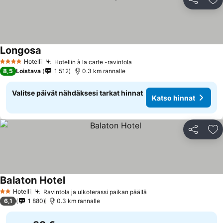
Jaa
Li
Longosa
Hotelli
Hotellin à la carte -ravintola
4 Tähtiluokitus
8,5
Loistava
1 512
0.3 km rannalle
Valitse päivät nähdäksesi tarkat hinnat
Katso hinnat
Jaa
Li
Balaton Hotel
Hotelli
Ravintola ja ulkoterassi paikan päällä
2 Tähtiluokitus
6,1
1 880
0.3 km rannalle