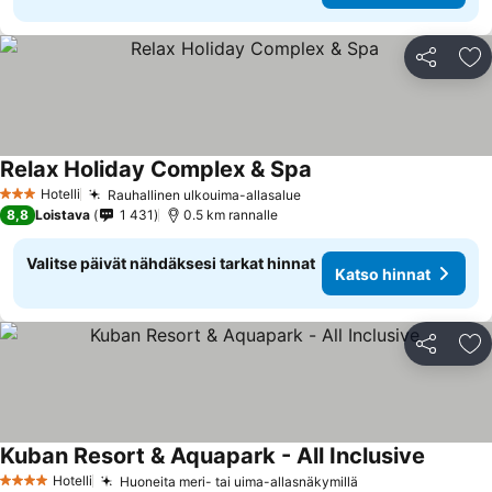
Jaa
Li
Relax Holiday Complex & Spa
Hotelli
Rauhallinen ulkouima-allasalue
3 Tähtiluokitus
8,8
Loistava
1 431
0.5 km rannalle
Valitse päivät nähdäksesi tarkat hinnat
Katso hinnat
Jaa
Li
Kuban Resort & Aquapark - All Inclusive
Hotelli
Huoneita meri- tai uima-allasnäkymillä
4 Tähtiluokitus