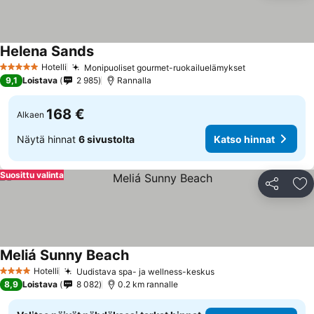
Helena Sands
Hotelli
Monipuoliset gourmet-ruokailuelämykset
5 Tähtiluokitus
9,1
Loistava
2 985
Rannalla
168 €
Alkaen
Näytä hinnat
6 sivustolta
Katso hinnat
Suosittu valinta
Jaa
Li
Meliá Sunny Beach
Hotelli
Uudistava spa- ja wellness-keskus
4 Tähtiluokitus
8,9
Loistava
8 082
0.2 km rannalle