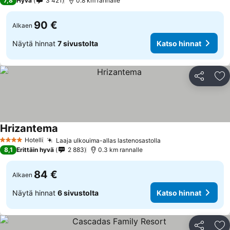
7,8
Hyvä
3 421
0.8 km rannalle
90 €
Alkaen
Näytä hinnat
7 sivustolta
Katso hinnat
Jaa
Li
Hrizantema
Hotelli
Laaja ulkouima-allas lastenosastolla
4 Tähtiluokitus
8,1
Erittäin hyvä
2 883
0.3 km rannalle
84 €
Alkaen
Näytä hinnat
6 sivustolta
Katso hinnat