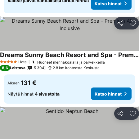
Valitse päivät nähdäksesi tarkat hinnat
Katso hinnat
Jaa
Li
Dreams Sunny Beach Resort and Spa - Premium All Inclusive
Hotelli
Huoneet merinäköalalla ja parvekkeilla
5 Tähtiluokitus
8,6
Loistava
5 304
2.8 km kohteesta Keskusta
131 €
Alkaen
Näytä hinnat
4 sivustolta
Katso hinnat
Jaa
Li