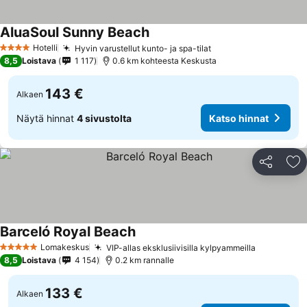
AluaSoul Sunny Beach
Hotelli
Hyvin varustellut kunto- ja spa-tilat
4 Tähtiluokitus
8,5
Loistava
1 117
0.6 km kohteesta Keskusta
143 €
Alkaen
Näytä hinnat
4 sivustolta
Katso hinnat
Jaa
Li
Barceló Royal Beach
Lomakeskus
VIP-allas eksklusiivisilla kylpyammeilla
5 Tähtiluokitus
8,5
Loistava
4 154
0.2 km rannalle
133 €
Alkaen