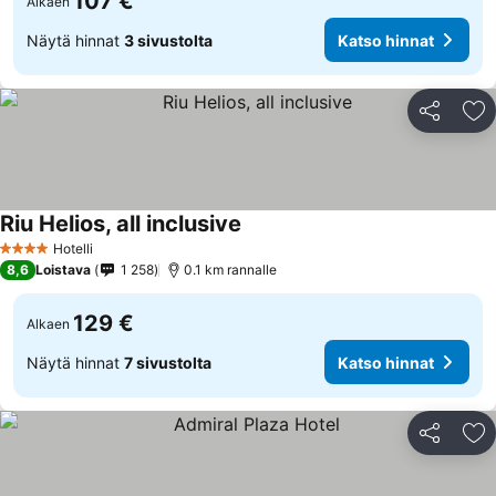
107 €
Alkaen
Näytä hinnat
3 sivustolta
Katso hinnat
Jaa
Li
Riu Helios, all inclusive
Hotelli
4 Tähtiluokitus
8,6
Loistava
1 258
0.1 km rannalle
129 €
Alkaen
Näytä hinnat
7 sivustolta
Katso hinnat
Jaa
Li