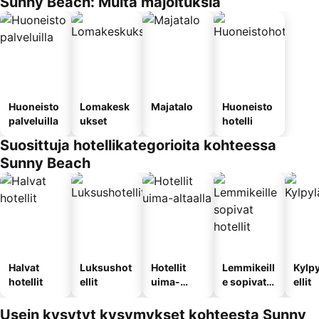
Sunny Beach: Muita majoituksia
Huoneisto
Lomakesk
Majatalo
Huoneisto
palveluilla
ukset
hotelli
Suosittuja hotellikategorioita kohteessa
Sunny Beach
Halvat
Luksushot
Hotellit
Lemmikeill
Kylp
hotellit
ellit
uima-
e sopivat
ellit
altaalla
hotellit
Usein kysytyt kysymykset kohteesta Sunny