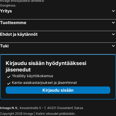
trivago ensisijaiseksi lähteeksi
Pomorie, Burgas Hotellit
Sozopol, Burgas Hotellit
Googlessa.
Sofia, Sofian alue Hotellit
Plovdiv, Plovdiv Hotellit
Yritys
Tuotteemme
Ehdot ja käytännöt
Tuki
Kirjaudu sisään hyödyntääksesi
jäsenedut
Yksilöity käyttökokemus
Kanta-asiakastarjoukset ja jäsenhinnat
Kirjaudu sisään
trivago N.V.
, Kesselstraße 5 – 7, 40221 Düsseldorf, Saksa
Copyright 2026 trivago | Kaikki oikeudet pidätetään.