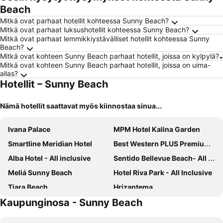
Beach
Mitkä ovat parhaat hotellit kohteessa Sunny Beach?
Mitkä ovat parhaat luksushotellit kohteessa Sunny Beach?
Mitkä ovat parhaat lemmikkiystävälliset hotellit kohteessa Sunny
Beach?
Mitkä ovat kohteen Sunny Beach parhaat hotellit, joissa on kylpylä?
Mitkä ovat kohteen Sunny Beach parhaat hotellit, joissa on uima-
allas?
Hotellit – Sunny Beach
Nämä hotellit saattavat myös kiinnostaa sinua...
Ivana Palace
MPM Hotel Kalina Garden
Smartline Meridian Hotel
Best Western PLUS Premium Inn
Alba Hotel - All inclusive
Sentido Bellevue Beach- All Inclusive & Beach Access
Meliá Sunny Beach
Hotel Riva Park - All Inclusive
Tiara Beach
Hrizantema
Kaupunginosa - Sunny Beach
Mena Palace
Sunny Day Club Hotel
Festa Panorama Hotel
Grand Hotel Sunny Beach - All Inclusive