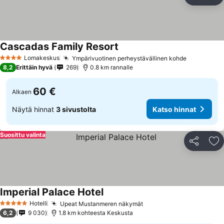
Jaa
Li
Cascadas Family Resort
Lomakeskus
Ympärivuotinen perheystävällinen kohde
4 Tähtiluokitus
8,2
Erittäin hyvä
269
0.8 km rannalle
60 €
Alkaen
Näytä hinnat
3 sivustolta
Katso hinnat
Suosittu valinta
Jaa
Li
Imperial Palace Hotel
Hotelli
Upeat Mustanmeren näkymät
5 Tähtiluokitus
6,2
9 030
1.8 km kohteesta Keskusta