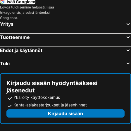
Lisää Googleen
Löydä tuloksemme helposti: lisää
trivago ensisijaiseksi lähteeksi
Googlessa.
Yritys
Tuotteemme
Ehdot ja käytännöt
Tuki
Kirjaudu sisään hyödyntääksesi
jäsenedut
Yksilöity käyttökokemus
Kanta-asiakastarjoukset ja jäsenhinnat
Kirjaudu sisään