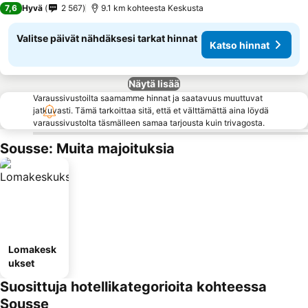
7,6
Hyvä
2 567
9.1 km kohteesta Keskusta
Valitse päivät nähdäksesi tarkat hinnat
Katso hinnat
Näytä lisää
Varaussivustoilta saamamme hinnat ja saatavuus muuttuvat
jatkuvasti. Tämä tarkoittaa sitä, että et välttämättä aina löydä
varaussivustolta täsmälleen samaa tarjousta kuin trivagosta.
Sousse: Muita majoituksia
Lomakesk
ukset
Suosittuja hotellikategorioita kohteessa
Sousse