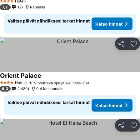
Hotelli
4 Tähtiluokitus
7,2
12
Rannalla
Valitse päivät nähdäksesi tarkat hinnat
Katso hinnat
Jaa
Li
Orient Palace
Hotelli
Virvoittava spa ja wellness-tilat
4 Tähtiluokitus
6,3
2 480
0.4 km rannalle
Valitse päivät nähdäksesi tarkat hinnat
Katso hinnat
Jaa
Li