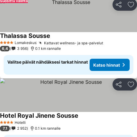
Suosittu valinta
Jaa
Li
Thalassa Sousse
Lomakeskus
Kattavat wellness- ja spa-palvelut
4 Tähtiluokitus
6,4
3 956
0.1 km rannalle
Valitse päivät nähdäksesi tarkat hinnat
Katso hinnat
Jaa
Li
Hotel Royal Jinene Sousse
Hotelli
4 Tähtiluokitus
7,1
2 952
0.1 km rannalle