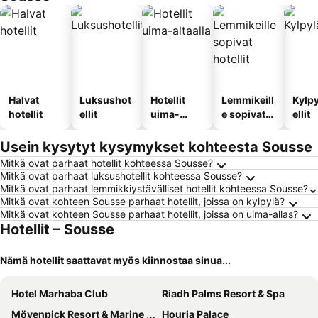
Halvat
Luksushot
Hotellit
Lemmikeill
Kylp
hotellit
ellit
uima-
e sopivat
ellit
altaalla
hotellit
Usein kysytyt kysymykset kohteesta Sousse
Mitkä ovat parhaat hotellit kohteessa Sousse?
Mitkä ovat parhaat luksushotellit kohteessa Sousse?
Mitkä ovat parhaat lemmikkiystävälliset hotellit kohteessa Sousse?
Mitkä ovat kohteen Sousse parhaat hotellit, joissa on kylpylä?
Mitkä ovat kohteen Sousse parhaat hotellit, joissa on uima-allas?
Hotellit – Sousse
Nämä hotellit saattavat myös kiinnostaa sinua...
Hotel Marhaba Club
Riadh Palms Resort & Spa
Mövenpick Resort & Marine Spa Sousse
Houria Palace