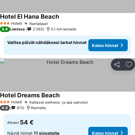
Hotel El Hana Beach
Hotelli
Rantabaari
3 Tähtiluokitus
8,6
Loistava
2 063
0.1 km rannalle
Valitse päivät nähdäksesi tarkat hinnat
Katso hinnat
Jaa
Li
Hotel Dreams Beach
Hotelli
Kattavat wellness- ja spa-palvelut
3 Tähtiluokitus
6,6
612
Rannalla
54 €
Alkaen
Näytä hinnat
11 sivustolta
Katso hinnat