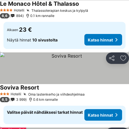
Le Monaco Hôtel & Thalasso
Hotelli
Thalassoterapian keskus ja kylpylä
4 Tähtiluokitus
6,6
894
0.1 km rannalle
23 €
Alkaen
Näytä hinnat
10 sivustolta
Katso hinnat
Jaa
Li
Soviva Resort
Hotelli
Oma lastenkerho ja viihdeohjelmaa
3 Tähtiluokitus
6,5
3 999
0.6 km rannalle
Valitse päivät nähdäksesi tarkat hinnat
Katso hinnat