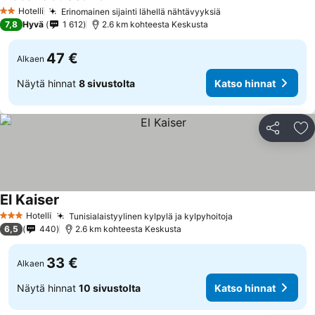
Hotelli
Erinomainen sijainti lähellä nähtävyyksiä
2 Tähtiluokitus
7,8
Hyvä
1 612
2.6 km kohteesta Keskusta
47 €
Alkaen
Näytä hinnat
8 sivustolta
Katso hinnat
Jaa
Li
El Kaiser
Hotelli
Tunisialaistyylinen kylpylä ja kylpyhoitoja
3 Tähtiluokitus
6,5
440
2.6 km kohteesta Keskusta
33 €
Alkaen
Näytä hinnat
10 sivustolta
Katso hinnat