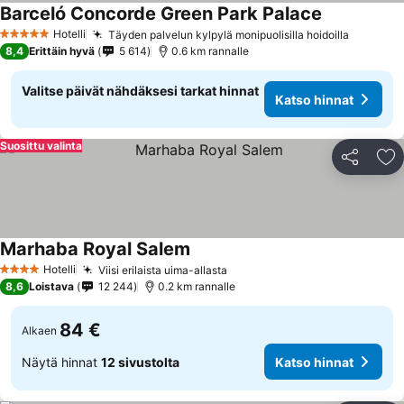
Barceló Concorde Green Park Palace
Hotelli
Täyden palvelun kylpylä monipuolisilla hoidoilla
5 Tähtiluokitus
8,4
Erittäin hyvä
5 614
0.6 km rannalle
Valitse päivät nähdäksesi tarkat hinnat
Katso hinnat
Suosittu valinta
Jaa
Li
Marhaba Royal Salem
Hotelli
Viisi erilaista uima-allasta
4 Tähtiluokitus
8,6
Loistava
12 244
0.2 km rannalle
84 €
Alkaen
Näytä hinnat
12 sivustolta
Katso hinnat