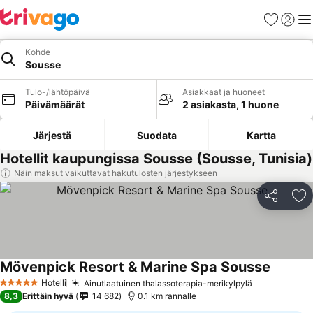
Suosikit
Kirjaud
Val
Kohde
Sousse
Tulo-/lähtöpäivä
Asiakkaat ja huoneet
Päivämäärät
2 asiakasta, 1 huone
Järjestä
Suodata
Kartta
Hotellit kaupungissa Sousse (Sousse, Tunisia)
Näin maksut vaikuttavat hakutulosten järjestykseen
Jaa
Li
Mövenpick Resort & Marine Spa Sousse
Hotelli
Ainutlaatuinen thalassoterapia-merikylpylä
5 Tähtiluokitus
8,3
Erittäin hyvä
14 682
0.1 km rannalle