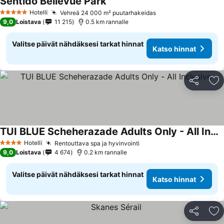
Sentido Bellevue Park
Hotelli
Vehreä 24 000 m² puutarhakeidas
5 Tähtiluokitus
9,0
Loistava
11 215
0.5 km rannalle
Valitse päivät nähdäksesi tarkat hinnat
Katso hinnat
Jaa
Li
TUI BLUE Scheherazade Adults Only - All Inclusive
Hotelli
Rentouttava spa ja hyvinvointi
4 Tähtiluokitus
9,0
Loistava
4 674
0.2 km rannalle
Valitse päivät nähdäksesi tarkat hinnat
Katso hinnat
Jaa
Li