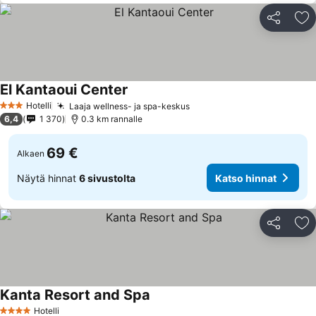
Jaa
Li
El Kantaoui Center
Hotelli
Laaja wellness- ja spa-keskus
3 Tähtiluokitus
6,4
1 370
0.3 km rannalle
69 €
Alkaen
Näytä hinnat
6 sivustolta
Katso hinnat
Jaa
Li
Kanta Resort and Spa
Hotelli
4 Tähtiluokitus