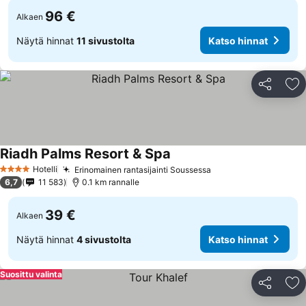
96 €
Alkaen
Näytä hinnat
11 sivustolta
Katso hinnat
Jaa
Li
Riadh Palms Resort & Spa
Hotelli
Erinomainen rantasijainti Soussessa
4 Tähtiluokitus
6,7
11 583
0.1 km rannalle
39 €
Alkaen
Näytä hinnat
4 sivustolta
Katso hinnat
Suosittu valinta
Jaa
Li