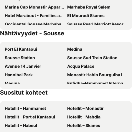
Marina Cap Monastir Appart Hotel
Marhaba Royal Salem
Hotel Marabout - Families and Couples Only
El Mouradi Skanes
Occidental Sousse Marhaba
Sousse Pearl Marriott Resort & Spa
Nähtävyydet - Sousse
El Mouradi Palm Marina
Le Monaco Hôtel & Thalasso
Amir Palace
Delphin Habib
Port El Kantaoui
Medina
Tour Khalef
Marhaba Beach
Sousse Station
Sousse Sud Train Station
Houda Golf & Beach Club
Barceló Concorde Green Park Palace
Avenue 14 Janvier
Acqua Palace
Sousse Palace Hotel & Spa
Hannibal Palace
Hannibal Park
Monastir Habib Bourguiba International Airport
Vendome El Ksar Thalasso
Sentido Bellevue Park
Medina
Enfidha–Hammamet International Airport
Iberostar Selection Kuriat Palace
Iberostar Selection Diar El Andalous
Suositut kohteet
Ribat Tower
Iberostar Selection Kantaoui Bay
Skanes Serail
El Kaiser
El Mouradi Port El Kantaoui
Hotellit – Hammamet
Hotellit – Monastir
Orient Palace Hotel
Palmyra Aquapark Kantaoui
Hotellit – Port el Kantaoui
Hotellit – Mahdia
Residence Boujaafar
Hotel Paris
Hotellit – Nabeul
Hotellit – Skanes
Hotel El Hana Beach
Houda Skanes Monastir