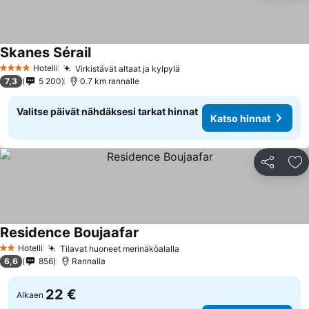
Skanes Sérail
Hotelli
Virkistävät altaat ja kylpylä
4 Tähtiluokitus
7,3
5 200
0.7 km rannalle
Valitse päivät nähdäksesi tarkat hinnat
Katso hinnat
Jaa
Li
Residence Boujaafar
Hotelli
Tilavat huoneet merinäköalalla
2 Tähtiluokitus
6,6
856
Rannalla
22 €
Alkaen