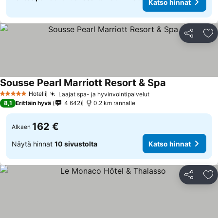
Katso hinnat
Jaa
Li
Sousse Pearl Marriott Resort & Spa
Hotelli
Laajat spa- ja hyvinvointipalvelut
5 Tähtiluokitus
8,1
Erittäin hyvä
4 642
0.2 km rannalle
162 €
Alkaen
Näytä hinnat
10 sivustolta
Katso hinnat
Jaa
Li