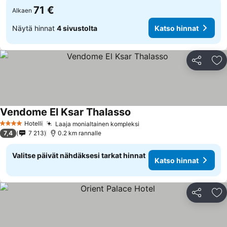
71 €
Alkaen
Näytä hinnat
4 sivustolta
Katso hinnat
Jaa
Li
Vendome El Ksar Thalasso
Hotelli
Laaja monialtainen kompleksi
4 Tähtiluokitus
7,4
7 213
0.2 km rannalle
Valitse päivät nähdäksesi tarkat hinnat
Katso hinnat
Jaa
Li