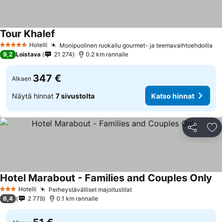
Tour Khalef
Hotelli
Monipuolinen ruokailu gourmet- ja teemavaihtoehdoilla
5 Tähtiluokitus
9,2
Loistava
21 274
0.2 km rannalle
347 €
Alkaen
Näytä hinnat
7 sivustolta
Katso hinnat
Jaa
Li
Hotel Marabout - Families and Couples Only
Hotelli
Perheystävälliset majoitustilat
3 Tähtiluokitus
6,4
2 779
0.1 km rannalle