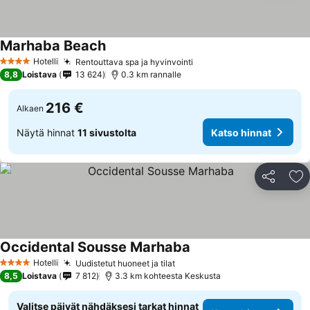
Marhaba Beach
Hotelli
Rentouttava spa ja hyvinvointi
4 Tähtiluokitus
8,8
Loistava
13 624
0.3 km rannalle
216 €
Alkaen
Näytä hinnat
11 sivustolta
Katso hinnat
Jaa
Li
Occidental Sousse Marhaba
Hotelli
Uudistetut huoneet ja tilat
4 Tähtiluokitus
8,5
Loistava
7 812
3.3 km kohteesta Keskusta
Valitse päivät nähdäksesi tarkat hinnat