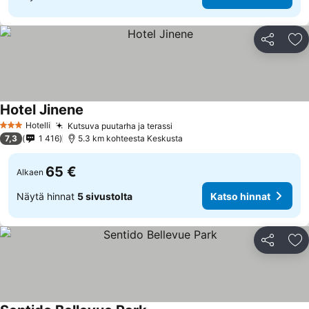
Jaa
Li
Hotel Jinene
Hotelli
Kutsuva puutarha ja terassi
3 Tähtiluokitus
7,3
1 416
5.3 km kohteesta Keskusta
65 €
Alkaen
Näytä hinnat
5 sivustolta
Katso hinnat
Jaa
Li