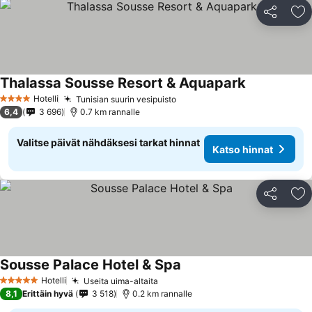
Jaa
Li
Thalassa Sousse Resort & Aquapark
Hotelli
Tunisian suurin vesipuisto
4 Tähtiluokitus
6,4
3 696
0.7 km rannalle
Valitse päivät nähdäksesi tarkat hinnat
Katso hinnat
Jaa
Li
Sousse Palace Hotel & Spa
Hotelli
Useita uima-altaita
5 Tähtiluokitus
8,1
Erittäin hyvä
3 518
0.2 km rannalle