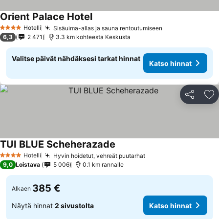
Orient Palace Hotel
Hotelli
Sisäuima-allas ja sauna rentoutumiseen
4 Tähtiluokitus
6,3
2 471
3.3 km kohteesta Keskusta
Valitse päivät nähdäksesi tarkat hinnat
Katso hinnat
Jaa
Li
TUI BLUE Scheherazade
Hotelli
Hyvin hoidetut, vehreät puutarhat
4 Tähtiluokitus
9,0
Loistava
5 006
0.1 km rannalle
385 €
Alkaen
Näytä hinnat
2 sivustolta
Katso hinnat