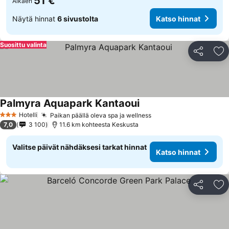
51 €
Alkaen
Näytä hinnat
6 sivustolta
Katso hinnat
Suosittu valinta
Jaa
Li
Palmyra Aquapark Kantaoui
Hotelli
Paikan päällä oleva spa ja wellness
3 Tähtiluokitus
7,0
3 100
11.6 km kohteesta Keskusta
Valitse päivät nähdäksesi tarkat hinnat
Katso hinnat
Jaa
Li