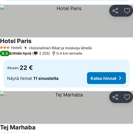
Jaa
Li
Hotel Paris
Hotelli
Historiallinen Ribat ja moskeija lähellä
3 Tähtiluokitus
8,3
Erittäin hyvä
2 255
0.4 km rannalle
22 €
Alkaen
Näytä hinnat
11 sivustolta
Katso hinnat
Jaa
Li
Tej Marhaba