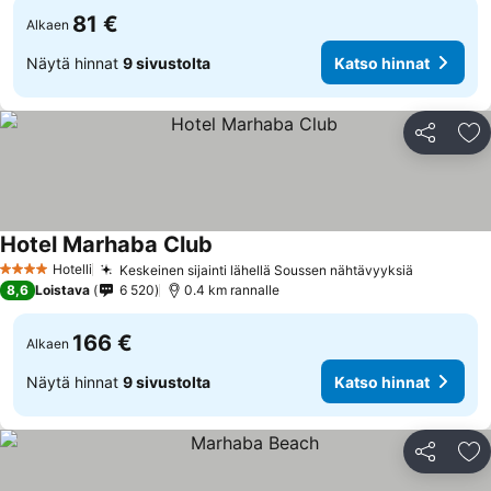
81 €
Alkaen
Näytä hinnat
9 sivustolta
Katso hinnat
Jaa
Li
Hotel Marhaba Club
Hotelli
Keskeinen sijainti lähellä Soussen nähtävyyksiä
4 Tähtiluokitus
8,6
Loistava
6 520
0.4 km rannalle
166 €
Alkaen
Näytä hinnat
9 sivustolta
Katso hinnat
Jaa
Li