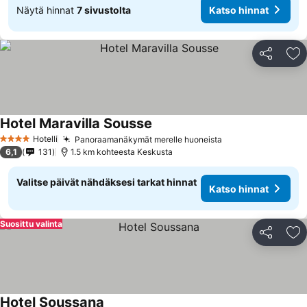
Näytä hinnat
7 sivustolta
Katso hinnat
Jaa
Li
Hotel Maravilla Sousse
Hotelli
Panoraamanäkymät merelle huoneista
4 Tähtiluokitus
6,1
131
1.5 km kohteesta Keskusta
Valitse päivät nähdäksesi tarkat hinnat
Katso hinnat
Suosittu valinta
Jaa
Li
Hotel Soussana