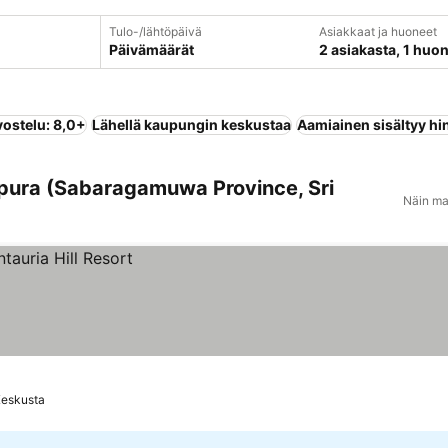
Tulo-/lähtöpäivä
Asiakkaat ja huoneet
Päivämäärät
2 asiakasta, 1 huo
vostelu: 8,0+
Lähellä kaupungin keskustaa
Aamiainen sisältyy hi
apura (Sabaragamuwa Province, Sri
Näin ma
Keskusta