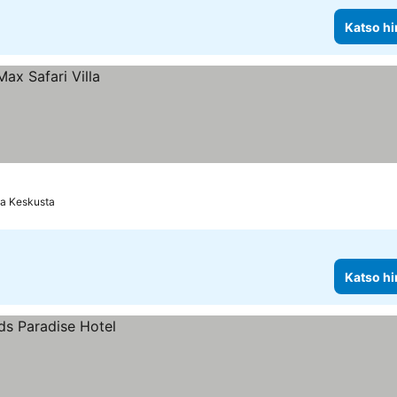
Katso hi
ta Keskusta
Katso hi