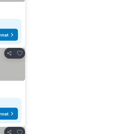
nnat
Lisää suosikkeihin
Jaa
nnat
Lisää suosikkeihin