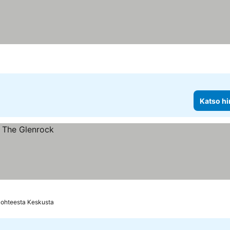
us
Katso hi
kohteesta Keskusta