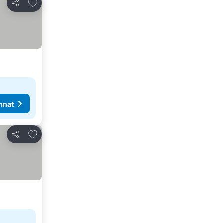
Lisää suosikkeihin
Jaa
nnat
Lisää suosikkeihin
Jaa