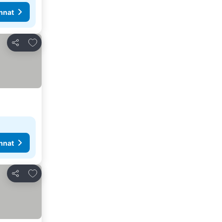
nnat
Lisää suosikkeihin
Jaa
nnat
Lisää suosikkeihin
Jaa