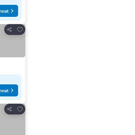
nnat
Lisää suosikkeihin
Jaa
nnat
Lisää suosikkeihin
Jaa