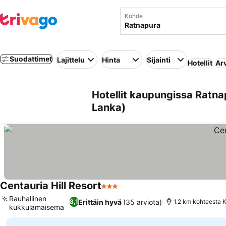
Kohde
Suodattimet
Lajittelu
Hinta
Sijainti
Hotellit
Ar
Hotellit kaupungissa Ratn
Lanka)
Centauria Hill Resort
3 Tähtiluokitus
Rauhallinen
Erittäin hyvä
(35 arviota)
8,1
1.2 km kohteesta 
kukkulamaisema