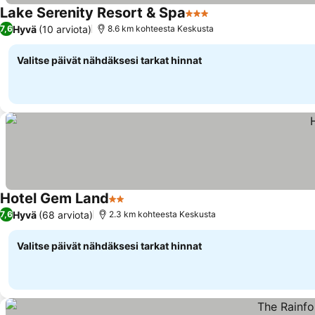
Lake Serenity Resort & Spa
3 Tähtiluokitus
Hyvä
(10 arviota)
7,6
8.6 km kohteesta Keskusta
Valitse päivät nähdäksesi tarkat hinnat
Hotel Gem Land
2 Tähtiluokitus
Hyvä
(68 arviota)
7,6
2.3 km kohteesta Keskusta
Valitse päivät nähdäksesi tarkat hinnat