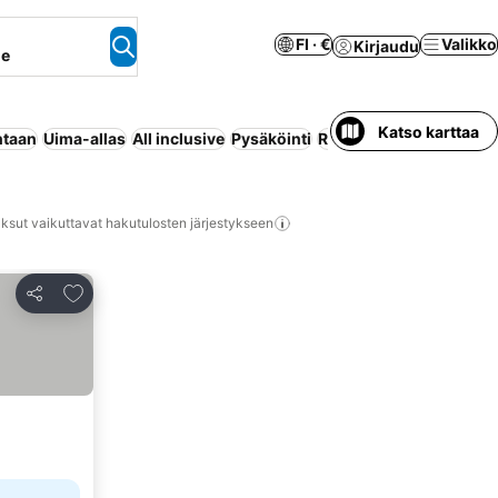
FI · €
Valikko
Kirjaudu
ne
Katso karttaa
ntaan
Uima-allas
All inclusive
Pysäköinti
Ranta
Puolihoito
Huone
ksut vaikuttavat hakutulosten järjestykseen
Lisää suosikkeihin
Jaa