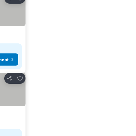
Jaa
nnat
Lisää suosikkeihin
Jaa