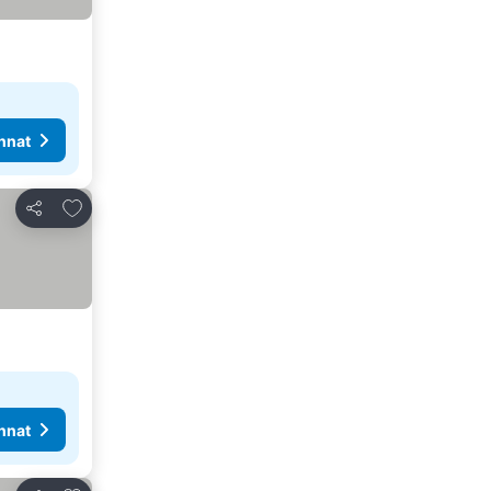
nnat
Lisää suosikkeihin
Jaa
nnat