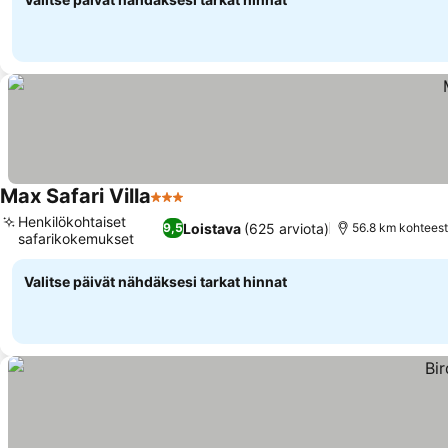
Max Safari Villa
3 Tähtiluokitus
Henkilökohtaiset
Loistava
(625 arviota)
9,5
56.8 km kohtees
safarikokemukset
Valitse päivät nähdäksesi tarkat hinnat