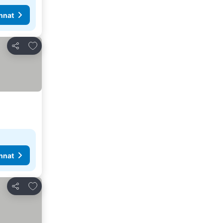
nnat
Lisää suosikkeihin
Jaa
nnat
Lisää suosikkeihin
Jaa