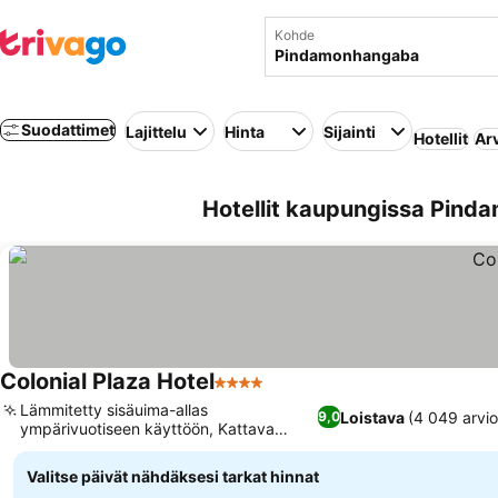
Kohde
Suodattimet
Lajittelu
Hinta
Sijainti
Hotellit
Ar
Hotellit kaupungissa Pinda
Colonial Plaza Hotel
4 Tähtiluokitus
Lämmitetty sisäuima-allas
Loistava
(4 049 arvio
9,0
ympärivuotiseen käyttöön, Kattava
täysihoitokokemus
Valitse päivät nähdäksesi tarkat hinnat