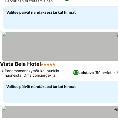
Herkullinen buffetaamiainen
Valitse päivät nähdäksesi tarkat hinnat
Vista Bela Hotel
5 Tähtiluokitus
Panoraamanäkymät kaupunkiin
Loistava
(59 arviota)
8,5
huoneista, Oma concierge- ja
retkipalvelu
Valitse päivät nähdäksesi tarkat hinnat