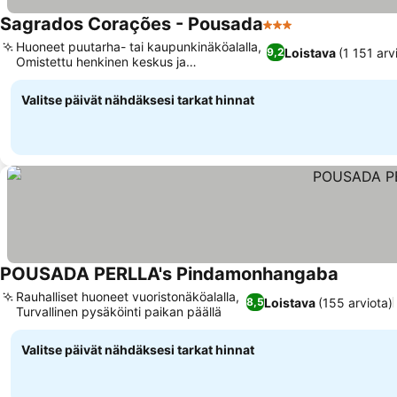
Sagrados Corações - Pousada
3 Tähtiluokitus
Huoneet puutarha- tai kaupunkinäköalalla,
Loistava
(1 151 arv
9,2
Omistettu henkinen keskus ja
tapahtumatila
Valitse päivät nähdäksesi tarkat hinnat
POUSADA PERLLA's Pindamonhangaba
Rauhalliset huoneet vuoristonäköalalla,
Loistava
(155 arviota)
8,5
Turvallinen pysäköinti paikan päällä
Valitse päivät nähdäksesi tarkat hinnat