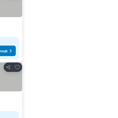
nnat
Lisää suosikkeihin
Jaa