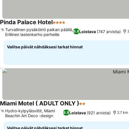
Pinda Palace Hotel
4 Tähtiluokitus
Turvallinen pysäköinti paikan päällä,
Loistava
(747 arviota)
8,6
Erillinen lastenkerho perheille
Valitse päivät nähdäksesi tarkat hinnat
Miami Motel ( ADULT ONLY )
2 Tähtiluokitus
Hydro-kylpyläsviitit, Miami
Loistava
(921 arviota)
8,8
2.7 km
Beachin Art Deco -design
Valitse päivät nähdäksesi tarkat hinnat