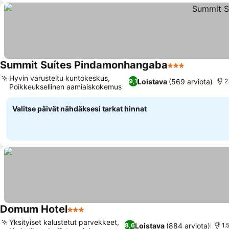
Summit Suítes Pindamonhangaba
3 Tähtiluokitus
Hyvin varusteltu kuntokeskus,
Loistava
(569 arviota)
9,1
2
Poikkeuksellinen aamiaiskokemus
Valitse päivät nähdäksesi tarkat hinnat
Domum Hotel
3 Tähtiluokitus
Yksityiset kalustetut parvekkeet,
Loistava
(884 arviota)
8,6
1.