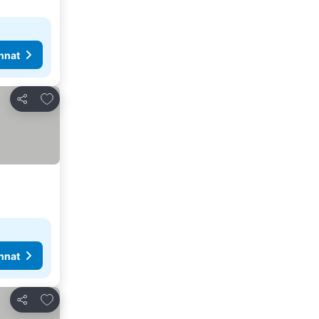
nnat
Lisää suosikkeihin
Jaa
nnat
Lisää suosikkeihin
Jaa