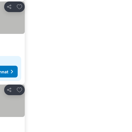
Lisää suosikkeihin
Jaa
nnat
Lisää suosikkeihin
Jaa