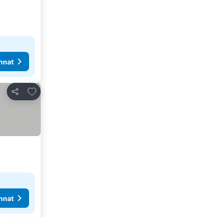
nnat
Lisää suosikkeihin
Jaa
nnat