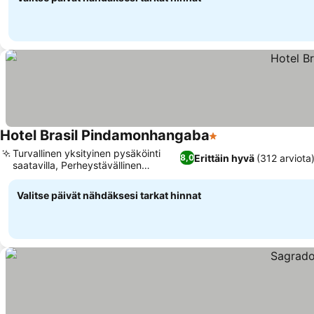
Hotel Brasil Pindamonhangaba
1 Tähtiluokitus
Turvallinen yksityinen pysäköinti
Erittäin hyvä
(312 arviota
8,0
saatavilla, Perheystävällinen
majoitus
Valitse päivät nähdäksesi tarkat hinnat