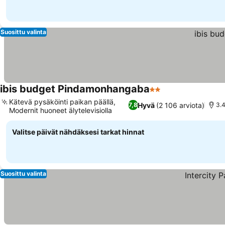
Suosittu valinta
ibis budget Pindamonhangaba
2 Tähtiluokitus
Kätevä pysäköinti paikan päällä,
Hyvä
(2 106 arviota)
7,8
3.
Modernit huoneet älytelevisiolla
Valitse päivät nähdäksesi tarkat hinnat
Suosittu valinta