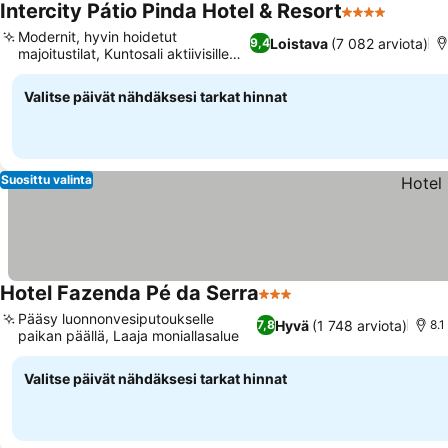
Intercity Pátio Pinda Hotel & Resort
4 Tähtiluokitu
Modernit, hyvin hoidetut
Loistava
(7 082 arviota)
9,4
majoitustilat, Kuntosali aktiivisille
vieraille
Valitse päivät nähdäksesi tarkat hinnat
Suosittu valinta
Hotel Fazenda Pé da Serra
3 Tähtiluokitus
Pääsy luonnonvesiputoukselle
Hyvä
(1 748 arviota)
7,8
8.1
paikan päällä, Laaja moniallasalue
Valitse päivät nähdäksesi tarkat hinnat