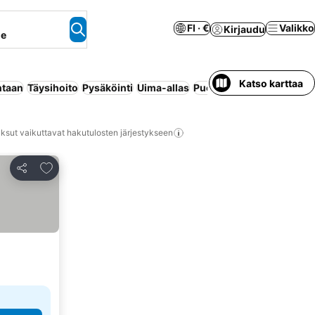
FI · €
Valikko
Kirjaudu
ne
Katso karttaa
ntaan
Täysihoito
Pysäköinti
Uima-allas
Puolihoito
Sisäuima-alla
ksut vaikuttavat hakutulosten järjestykseen
Lisää suosikkeihin
Jaa