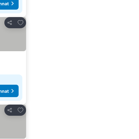
nnat
Lisää suosikkeihin
Jaa
nnat
Lisää suosikkeihin
Jaa