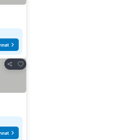
nnat
Lisää suosikkeihin
Jaa
nnat