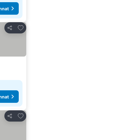
nnat
Lisää suosikkeihin
Jaa
nnat
Lisää suosikkeihin
Jaa