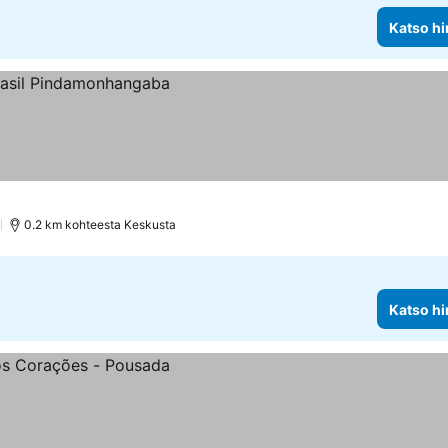
Katso hi
)
0.2 km kohteesta Keskusta
Katso hi