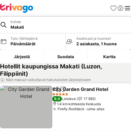
Suosikit
Kirjaud
Val
Kohde
Makati
Tulo-/lähtöpäivä
Asiakkaat ja huoneet
Päivämäärät
2 asiakasta, 1 huone
Järjestä
Suodata
Kartta
Hotellit kaupungissa Makati (Luzon,
Filippiinit)
Näin maksut vaikuttavat hakutulosten järjestykseen
City Garden Grand Hotel
Jaa
Lisää suosikkeihin
5 Tähtiluokitus
9,0
Loistava
17 992
1.4 km kohteesta Keskusta
Firefly Roofdeck -uima-allas