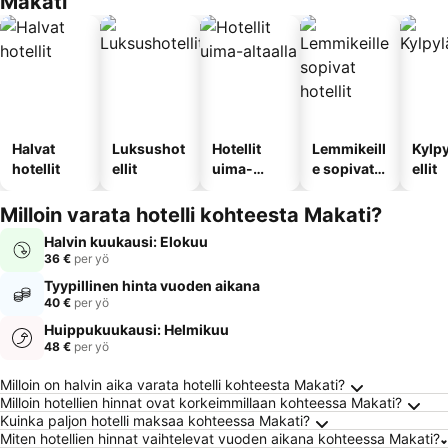
Makati
Halvat
Luksushot
Hotellit
Lemmikeill
Kylp
hotellit
ellit
uima-
e sopivat
ellit
altaalla
hotellit
Milloin varata hotelli kohteesta Makati?
Halvin kuukausi: Elokuu
36 €
per yö
Tyypillinen hinta vuoden aikana
40 €
per yö
Huippukuukausi: Helmikuu
48 €
per yö
Usein kysytyt kysymykset kohteesta Makati
Milloin on halvin aika varata hotelli kohteesta Makati?
Milloin hotellien hinnat ovat korkeimmillaan kohteessa Makati?
Kuinka paljon hotelli maksaa kohteessa Makati?
Miten hotellien hinnat vaihtelevat vuoden aikana kohteessa Makati?