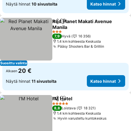
Näytä hinnat
10 sivustolta
Katso hinnat
Red Planet Makati Avenue
Jaa
Lisää suosikkeihin
Manila
3 Tähtiluokitus
7,9
Hyvä
16 356
1.4 km kohteesta Keskusta
Pääsy Shooters Bar & Grilliin
Suosittu valinta
20 €
Alkaen
Näytä hinnat
11 sivustolta
Katso hinnat
I'M Hotel
Jaa
Lisää suosikkeihin
5 Tähtiluokitus
8,8
Loistava
18 321
1.4 km kohteesta Keskusta
Hyvin varusteltu kuntokeskus