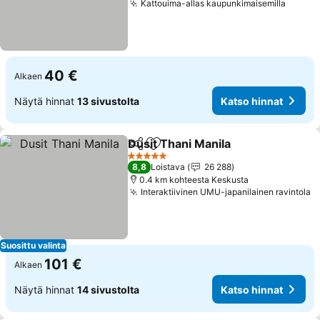
Kattouima-allas kaupunkimaisemilla
40 €
Alkaen
Näytä hinnat
13 sivustolta
Katso hinnat
Dusit Thani Manila
Jaa
Lisää suosikkeihin
5 Tähtiluokitus
8,8
Loistava
26 288
0.4 km kohteesta Keskusta
Interaktiivinen UMU-japanilainen ravintola
Suosittu valinta
101 €
Alkaen
Näytä hinnat
14 sivustolta
Katso hinnat