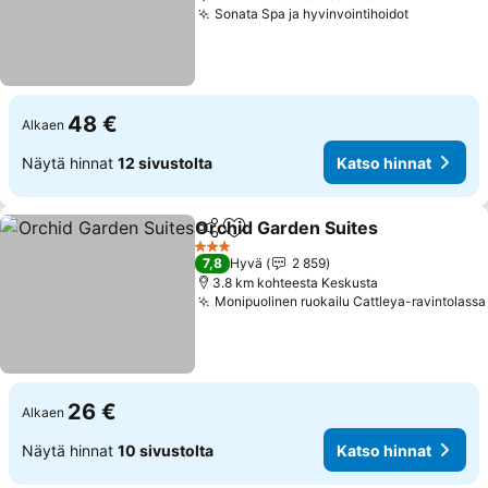
Sonata Spa ja hyvinvointihoidot
48 €
Alkaen
Näytä hinnat
12 sivustolta
Katso hinnat
Orchid Garden Suites
Jaa
Lisää suosikkeihin
3 Tähtiluokitus
7,8
Hyvä
2 859
3.8 km kohteesta Keskusta
Monipuolinen ruokailu Cattleya-ravintolassa
26 €
Alkaen
Näytä hinnat
10 sivustolta
Katso hinnat