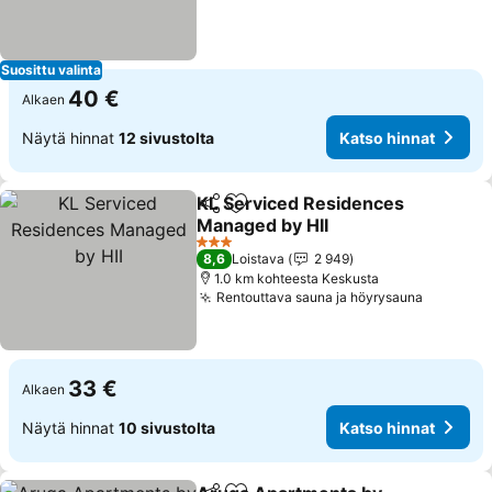
Suosittu valinta
40 €
Alkaen
Näytä hinnat
12 sivustolta
Katso hinnat
KL Serviced Residences
Jaa
Lisää suosikkeihin
Managed by HII
3 Tähtiluokitus
8,6
Loistava
2 949
1.0 km kohteesta Keskusta
Rentouttava sauna ja höyrysauna
33 €
Alkaen
Näytä hinnat
10 sivustolta
Katso hinnat