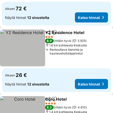
72 €
Alkaen
Näytä hinnat
12 sivustolta
Katso hinnat
Y2 Residence Hotel
Jaa
Lisää suosikkeihin
3 Tähtiluokitus
8,0
Erittäin hyvä
5 925
1.6 km kohteesta Keskusta
Rentouttava hieronta ja
kauneushoitolapalvelut
26 €
Alkaen
Näytä hinnat
12 sivustolta
Katso hinnat
Coro Hotel
Jaa
Lisää suosikkeihin
4 Tähtiluokitus
8,3
Erittäin hyvä
4 610
1.4 km kohteesta Keskusta