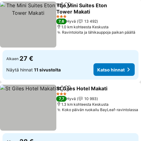
The Mini Suites Eton
Jaa
Lisää suosikkeihin
Tower Makati
3 Tähtiluokitus
7,6
Hyvä
13 492
1.0 km kohteesta Keskusta
Ravintoloita ja lähikauppoja paikan päällä
27 €
Alkaen
Näytä hinnat
11 sivustolta
Katso hinnat
St Giles Hotel Makati
Jaa
Lisää suosikkeihin
3 Tähtiluokitus
7,7
Hyvä
10 993
1.3 km kohteesta Keskusta
Koko päivän ruokailu BayLeaf-ravintolassa