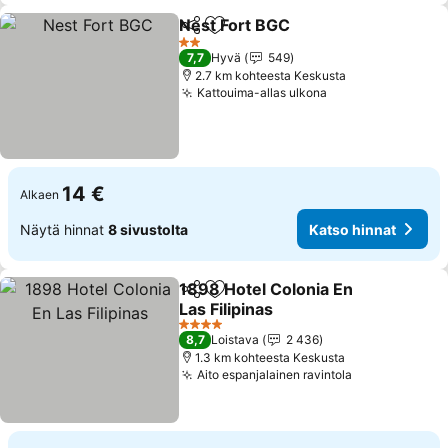
Nest Fort BGC
Jaa
Lisää suosikkeihin
2 Tähtiluokitus
7,7
Hyvä
549
2.7 km kohteesta Keskusta
Kattouima-allas ulkona
14 €
Alkaen
Näytä hinnat
8 sivustolta
Katso hinnat
1898 Hotel Colonia En
Jaa
Lisää suosikkeihin
Las Filipinas
4 Tähtiluokitus
8,7
Loistava
2 436
1.3 km kohteesta Keskusta
Aito espanjalainen ravintola