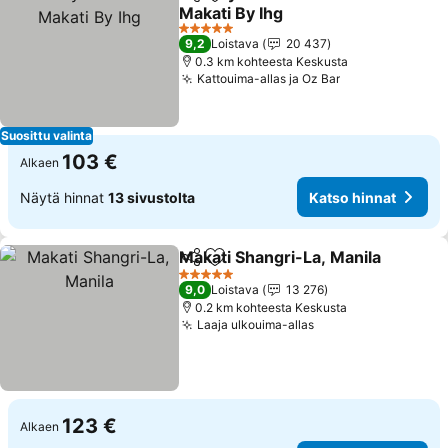
Jaa
Lisää suosikkeihin
Makati By Ihg
5 Tähtiluokitus
9,2
Loistava
20 437
0.3 km kohteesta Keskusta
Kattouima-allas ja Oz Bar
Suosittu valinta
103 €
Alkaen
Näytä hinnat
13 sivustolta
Katso hinnat
Makati Shangri-La, Manila
Jaa
Lisää suosikkeihin
5 Tähtiluokitus
9,0
Loistava
13 276
0.2 km kohteesta Keskusta
Laaja ulkouima-allas
123 €
Alkaen