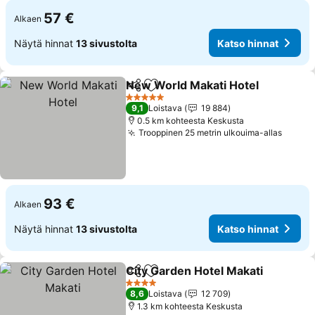
57 €
Alkaen
Näytä hinnat
13 sivustolta
Katso hinnat
New World Makati Hotel
Jaa
Lisää suosikkeihin
5 Tähtiluokitus
9,1
Loistava
19 884
0.5 km kohteesta Keskusta
Trooppinen 25 metrin ulkouima-allas
93 €
Alkaen
Näytä hinnat
13 sivustolta
Katso hinnat
City Garden Hotel Makati
Jaa
Lisää suosikkeihin
4 Tähtiluokitus
8,6
Loistava
12 709
1.3 km kohteesta Keskusta