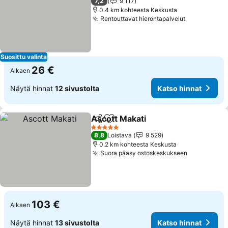
7,2
9 117
0.4 km kohteesta Keskusta
Rentouttavat hierontapalvelut
Suosittu valinta
26 €
Alkaen
Näytä hinnat
12 sivustolta
Katso hinnat
Ascott Makati
Jaa
Lisää suosikkeihin
5 Tähtiluokitus
8,8
Loistava
9 529
0.2 km kohteesta Keskusta
Suora pääsy ostoskeskukseen
103 €
Alkaen
Näytä hinnat
13 sivustolta
Katso hinnat