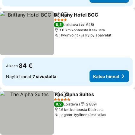
Brittany Hotel BGC
Jaa
Lisää suosikkeihin
4 Tähtiluokitus
8,5
Loistava
648
3.0 km kohteesta Keskusta
Hyvinvointi- ja kylpyläpalvelut
84 €
Alkaen
Näytä hinnat
7 sivustolta
Katso hinnat
The Alpha Suites
Jaa
Lisää suosikkeihin
5 Tähtiluokitus
9,2
Loistava
2 889
1.6 km kohteesta Keskusta
Lagoon-tyylinen uima-allas