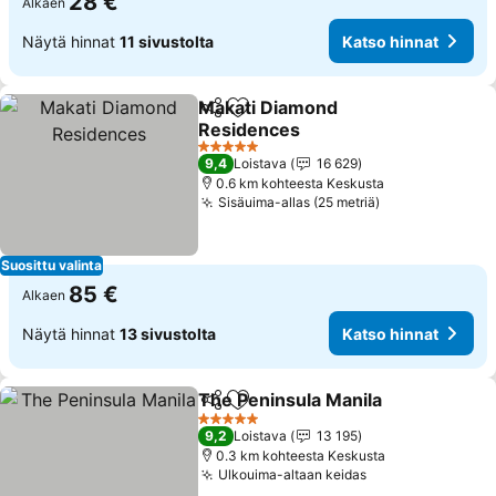
28 €
Alkaen
Näytä hinnat
11 sivustolta
Katso hinnat
Makati Diamond
Jaa
Lisää suosikkeihin
Residences
5 Tähtiluokitus
9,4
Loistava
16 629
0.6 km kohteesta Keskusta
Sisäuima-allas (25 metriä)
Suosittu valinta
85 €
Alkaen
Näytä hinnat
13 sivustolta
Katso hinnat
The Peninsula Manila
Jaa
Lisää suosikkeihin
5 Tähtiluokitus
9,2
Loistava
13 195
0.3 km kohteesta Keskusta
Ulkouima-altaan keidas