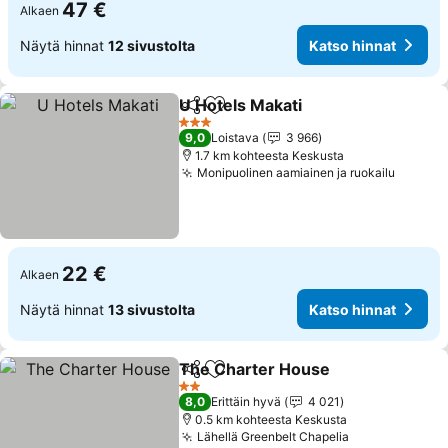
47 €
Alkaen
Näytä hinnat
12 sivustolta
Katso hinnat
U Hotels Makati
Jaa
Lisää suosikkeihin
3 Tähtiluokitus
9,0
Loistava
3 966
1.7 km kohteesta Keskusta
Monipuolinen aamiainen ja ruokailu
22 €
Alkaen
Näytä hinnat
13 sivustolta
Katso hinnat
The Charter House
Jaa
Lisää suosikkeihin
2 Tähtiluokitus
8,0
Erittäin hyvä
4 021
0.5 km kohteesta Keskusta
Lähellä Greenbelt Chapelia