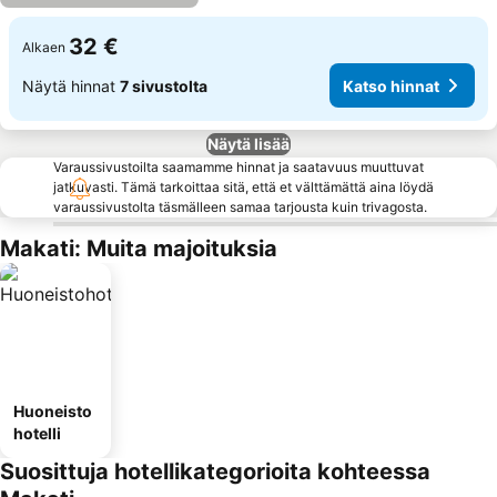
32 €
Alkaen
Näytä hinnat
7 sivustolta
Katso hinnat
Näytä lisää
Varaussivustoilta saamamme hinnat ja saatavuus muuttuvat
jatkuvasti. Tämä tarkoittaa sitä, että et välttämättä aina löydä
varaussivustolta täsmälleen samaa tarjousta kuin trivagosta.
Makati: Muita majoituksia
Huoneisto
hotelli
Suosittuja hotellikategorioita kohteessa