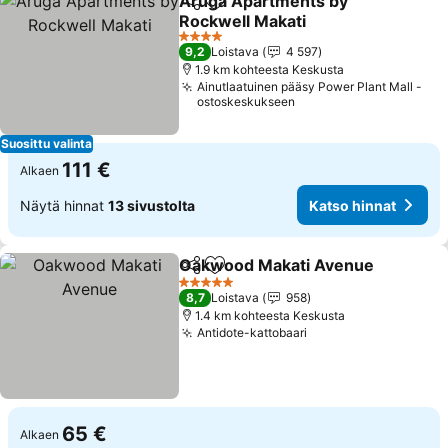
Aruga Apartments by
Jaa
Lisää suosikkeihin
Rockwell Makati
4 Tähtiluokitus
9,2
Loistava
4 597
1.9 km kohteesta Keskusta
Ainutlaatuinen pääsy Power Plant Mall -
ostoskeskukseen
Suosittu valinta
111 €
Alkaen
Näytä hinnat
13 sivustolta
Katso hinnat
Oakwood Makati Avenue
Jaa
Lisää suosikkeihin
5 Tähtiluokitus
8,7
Loistava
958
1.4 km kohteesta Keskusta
Antidote-kattobaari
65 €
Alkaen