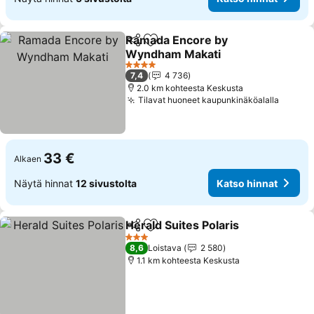
Ramada Encore by
Jaa
Lisää suosikkeihin
Wyndham Makati
4 Tähtiluokitus
7,4
4 736
2.0 km kohteesta Keskusta
Tilavat huoneet kaupunkinäköalalla
33 €
Alkaen
Näytä hinnat
12 sivustolta
Katso hinnat
Herald Suites Polaris
Jaa
Lisää suosikkeihin
3 Tähtiluokitus
8,6
Loistava
2 580
1.1 km kohteesta Keskusta