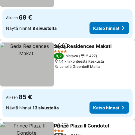
69 €
Alkaen
Näytä hinnat
9 sivustolta
Katso hinnat
Seda Residences Makati
Jaa
Lisää suosikkeihin
4 Tähtiluokitus
9,2
Loistava
5 427
1.4 km kohteesta Keskusta
Lähellä Greenbelt Mallia
85 €
Alkaen
Näytä hinnat
13 sivustolta
Katso hinnat
Prince Plaza II Condotel
Jaa
Lisää suosikkeihin
3 Tähtiluokitus