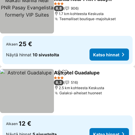
Evangelista formerly VIP
3 Tähtiluokitus
6,8
906
Suites
1.7 km kohteesta Keskusta
Teemalliset boutique-majoitukset
25 €
Alkaen
Näytä hinnat
10 sivustolta
Katso hinnat
Astrotel Guadalupe
Jaa
Lisää suosikkeihin
3 Tähtiluokitus
6,3
516
2.5 km kohteesta Keskusta
Galaksi-aiheiset huoneet
12 €
Alkaen
Näytä hinnat
5 sivustolta
Katso hinnat