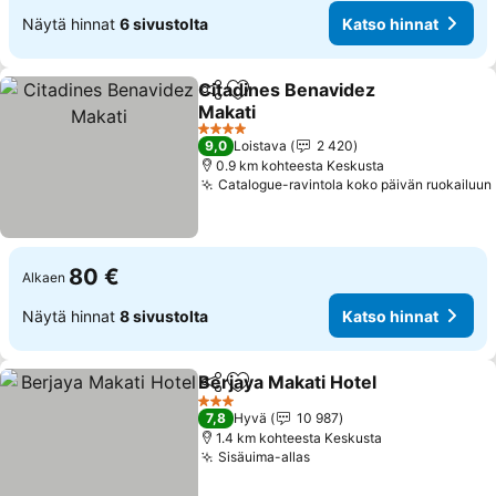
Näytä hinnat
6 sivustolta
Katso hinnat
Citadines Benavidez
Jaa
Lisää suosikkeihin
Makati
4 Tähtiluokitus
9,0
Loistava
2 420
0.9 km kohteesta Keskusta
Catalogue-ravintola koko päivän ruokailuun
80 €
Alkaen
Näytä hinnat
8 sivustolta
Katso hinnat
Berjaya Makati Hotel
Jaa
Lisää suosikkeihin
3 Tähtiluokitus
7,8
Hyvä
10 987
1.4 km kohteesta Keskusta
Sisäuima-allas