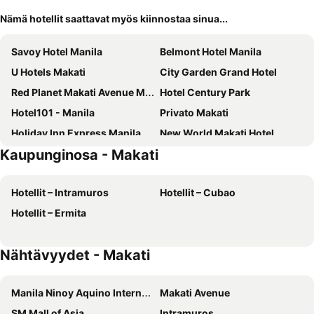
Nämä hotellit saattavat myös kiinnostaa sinua...
Savoy Hotel Manila
Belmont Hotel Manila
U Hotels Makati
City Garden Grand Hotel
Red Planet Makati Avenue Manila
Hotel Century Park
Hotel101 - Manila
Privato Makati
Holiday Inn Express Manila Newport City by IHG
New World Makati Hotel
Kaupunginosa - Makati
City Garden Hotel Makati
St Giles Hotel Makati
Lub d Manila Makati
F1 Hotel Manila BGC
Hotellit – Intramuros
Hotellit – Cubao
Seda Bonifacio Global City Manila
Hotel101 - Fort
Hotellit – Ermita
Selah Garden Hotel Manila
Admiral Hotel Manila - MGallery Collection
1775 Adriatico Suites
Edsa Shangri-La, Manila
Nähtävyydet - Makati
Golden Phoenix Hotel Manila
Sheraton Manila Bay
Makati Shangri-La, Manila
The Heritage Hotel Manila
Manila Ninoy Aquino International Airport
Makati Avenue
Astoria Plaza
Tropicana Suites
SM Mall of Asia
Intramuros