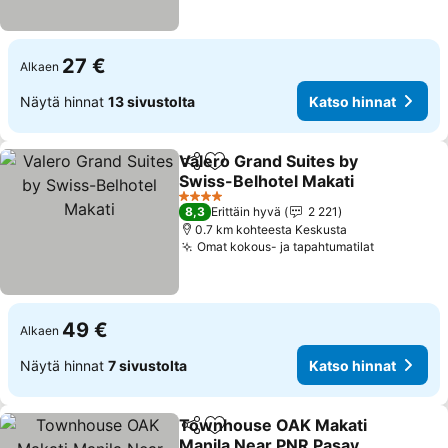
27 €
Alkaen
Näytä hinnat
13 sivustolta
Katso hinnat
Valero Grand Suites by
Jaa
Lisää suosikkeihin
Swiss-Belhotel Makati
4 Tähtiluokitus
8,3
Erittäin hyvä
2 221
0.7 km kohteesta Keskusta
Omat kokous- ja tapahtumatilat
49 €
Alkaen
Näytä hinnat
7 sivustolta
Katso hinnat
Townhouse OAK Makati
Jaa
Lisää suosikkeihin
Manila Near PNR Pasay