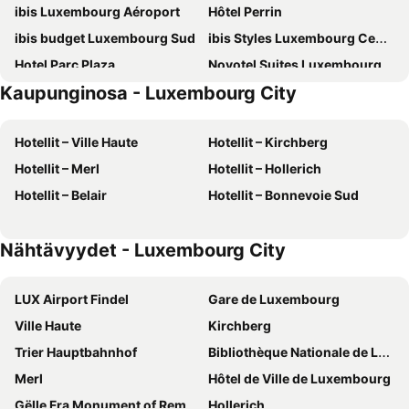
ibis Luxembourg Aéroport
Hôtel Perrin
ibis budget Luxembourg Sud
ibis Styles Luxembourg Centre Gare
Hotel Parc Plaza
Novotel Suites Luxembourg
Kaupunginosa - Luxembourg City
Meliá Luxembourg
Hotel Parc Belle-Vue
Park Inn by Radisson Luxembourg City
Novotel Luxembourg Kirchberg
Hotellit – Ville Haute
Hotellit – Kirchberg
Mercure Luxembourg Off kirchberg
NOTO Hotel
Hotellit – Merl
Hotellit – Hollerich
Hotel Empire
City Hotel
Hotellit – Belair
Hotellit – Bonnevoie Sud
Hotel Grey
ibis budget Luxembourg Aéroport
Hotel Vauban
Mandarina Hotel Luxembourg Airport
Nähtävyydet - Luxembourg City
Hotel Parc Belair
Hôtel Pax
Best Western Plus Grand Hotel Victor Hugo
Legere Hotel Luxembourg
LUX Airport Findel
Gare de Luxembourg
NH Luxembourg Airport
ibis Luxembourg Sud
Ville Haute
Kirchberg
INNSiDE by Meliá Luxembourg
Sofitel Luxembourg Le Grand Ducal
Trier Hauptbahnhof
Bibliothèque Nationale de Luxembourg
Luxembourg Marriott Hotel Alfa
Parc Hotel Alvisse
Merl
Hôtel de Ville de Luxembourg
Kazakiwi
De BrauHotel
Gëlle Fra Monument of Remembrance
Hollerich
Hotel Christophe Colomb
Le Royal Hotels & Resorts Luxembourg