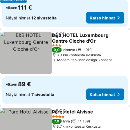
111 €
Alkaen
Näytä hinnat
12 sivustolta
Katso hinnat
B&B HOTEL Luxembourg
Jaa
Lisää suosikkeihin
Centre Cloche d'Or
Katso hinnat
3 Tähtiluokitus
9,0
Loistava
1 919
3.3 km kohteesta Keskusta
Moderni teollinen design-konsepti
Katso h
89 €
Alkaen
Näytä hinnat
7 sivustolta
Katso hinnat
Parc Hotel Alvisse
Jaa
Lisää suosikkeihin
Katso hi
4 Tähtiluokitus
7,9
Hyvä
14 139
3.7 km kohteesta Keskusta