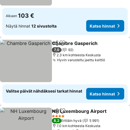
103 €
Alkaen
Näytä hinnat
12 sivustolta
Katso hinnat
Chambre Gasperich
Jaa
Lisää suosikkeihin
Katso 
7,0
92
2.3 km kohteesta Keskusta
Hyvin varusteltu jaettu keittiö
Katso hinna
Valitse päivät nähdäksesi tarkat hinnat
Katso hinnat
NH Luxembourg Airport
Jaa
Lisää suosikkeihin
Ka
4 Tähtiluokitus
8,2
Erittäin hyvä
5 991
7.0 km kohteesta Keskusta