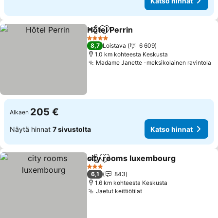
Katso hinnat
Hôtel Perrin
Jaa
Lisää suosikkeihin
Katso hinnat
4 Tähtiluokitus
8,7
Loistava
6 609
1.0 km kohteesta Keskusta
Madame Janette -meksikolainen ravintola
K
205 €
Alkaen
Näytä hinnat
7 sivustolta
Katso hinnat
city rooms luxembourg
Jaa
Lisää suosikkeihin
Kat
3 Tähtiluokitus
6,1
843
1.6 km kohteesta Keskusta
Jaetut keittiötilat
Katso hinnat