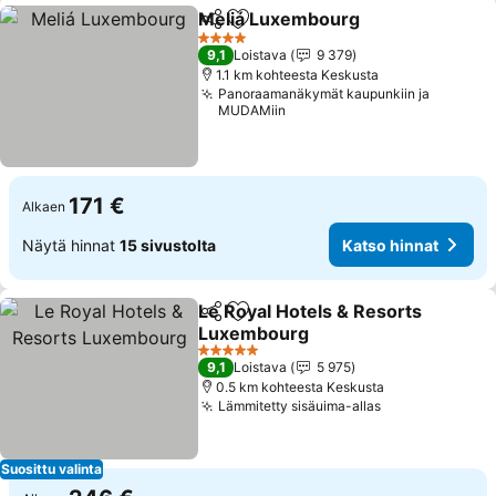
Meliá Luxembourg
Jaa
Lisää suosikkeihin
Katso h
4 Tähtiluokitus
9,1
Loistava
9 379
1.1 km kohteesta Keskusta
Panoraamanäkymät kaupunkiin ja
MUDAMiin
171 €
Alkaen
Näytä hinnat
15 sivustolta
Katso hinnat
Le Royal Hotels & Resorts
Jaa
Lisää suosikkeihin
Luxembourg
Katso hinnat
5 Tähtiluokitus
9,1
Loistava
5 975
0.5 km kohteesta Keskusta
Lämmitetty sisäuima-allas
Katso hinnat
Suosittu valinta