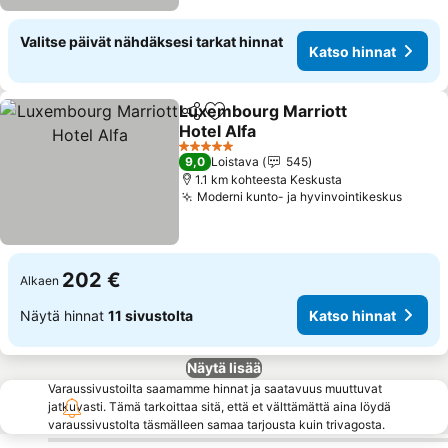
Valitse päivät nähdäksesi tarkat hinnat
Katso hinnat
Luxembourg Marriott
Jaa
Lisää suosikkeihin
Hotel Alfa
Katso hinnat
5 Tähtiluokitus
9,0
Loistava
545
1.1 km kohteesta Keskusta
Moderni kunto- ja hyvinvointikeskus
Katso
202 €
Alkaen
Näytä hinnat
11 sivustolta
Katso hinnat
Näytä lisää
Varaussivustoilta saamamme hinnat ja saatavuus muuttuvat
jatkuvasti. Tämä tarkoittaa sitä, että et välttämättä aina löydä
varaussivustolta täsmälleen samaa tarjousta kuin trivagosta.