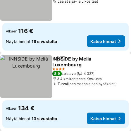
Laajat sisä- ja ulkoaltaat
Katso hinnat
116 €
Alkaen
Näytä hinnat
18 sivustolta
Katso hinnat
INNSiDE by Meliá
Jaa
Lisää suosikkeihin
Luxembourg
Katso hinnat
4 Tähtiluokitus
8,9
Loistava
4 327
3.4 km kohteesta Keskusta
Turvallinen maanalainen pysäköinti
Katso 
134 €
Alkaen
Näytä hinnat
13 sivustolta
Katso hinnat