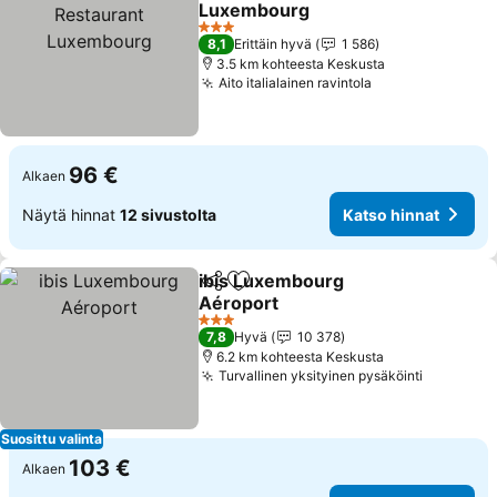
Luxembourg
Katso hinnat
3 Tähtiluokitus
8,1
Erittäin hyvä
1 586
3.5 km kohteesta Keskusta
Aito italialainen ravintola
Katso hinnat
96 €
Alkaen
Näytä hinnat
12 sivustolta
Katso hinnat
ibis Luxembourg
Jaa
Lisää suosikkeihin
Aéroport
Katso hinnat
3 Tähtiluokitus
7,8
Hyvä
10 378
6.2 km kohteesta Keskusta
Turvallinen yksityinen pysäköinti
Katso hi
Suosittu valinta
103 €
Alkaen