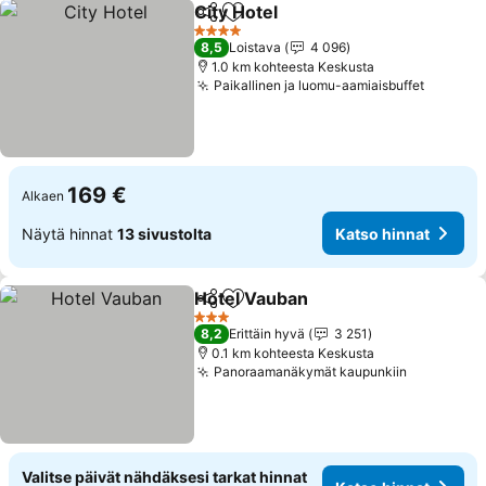
City Hotel
Jaa
Lisää suosikkeihin
Katso hinnat
4 Tähtiluokitus
8,5
Loistava
4 096
1.0 km kohteesta Keskusta
Paikallinen ja luomu-aamiaisbuffet
Katso h
169 €
Alkaen
Näytä hinnat
13 sivustolta
Katso hinnat
Hotel Vauban
Jaa
Lisää suosikkeihin
Katso hinnat
3 Tähtiluokitus
8,2
Erittäin hyvä
3 251
0.1 km kohteesta Keskusta
Panoraamanäkymät kaupunkiin
Katso hin
Valitse päivät nähdäksesi tarkat hinnat