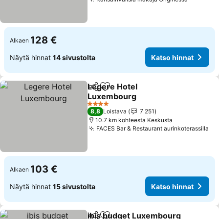
Katso hi
128 €
Alkaen
Näytä hinnat
14 sivustolta
Katso hinnat
Legere Hotel
Jaa
Lisää suosikkeihin
Luxembourg
Katso hinnat
4 Tähtiluokitus
8,8
Loistava
7 251
10.7 km kohteesta Keskusta
FACES Bar & Restaurant aurinkoterassilla
Ka
103 €
Alkaen
Näytä hinnat
15 sivustolta
Katso hinnat
ibis budget Luxembourg