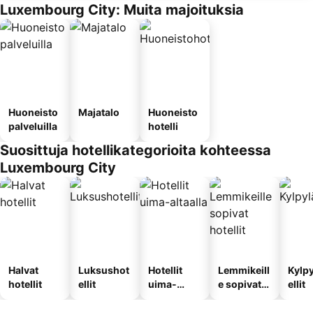
Luxembourg City: Muita majoituksia
Huoneisto
Majatalo
Huoneisto
palveluilla
hotelli
Suosittuja hotellikategorioita kohteessa
Luxembourg City
Halvat
Luksushot
Hotellit
Lemmikeill
Kylp
hotellit
ellit
uima-
e sopivat
ellit
altaalla
hotellit