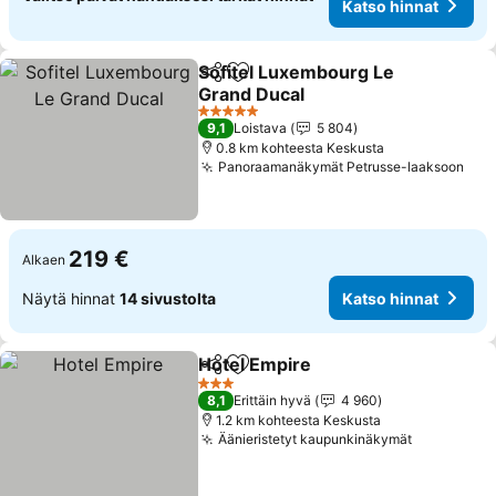
Katso hinnat
Sofitel Luxembourg Le
Jaa
Lisää suosikkeihin
Grand Ducal
Katso hinnat
5 Tähtiluokitus
9,1
Loistava
5 804
0.8 km kohteesta Keskusta
Panoraamanäkymät Petrusse-laaksoon
Kat
219 €
Alkaen
Näytä hinnat
14 sivustolta
Katso hinnat
Hotel Empire
Jaa
Lisää suosikkeihin
Katso hinnat
3 Tähtiluokitus
8,1
Erittäin hyvä
4 960
1.2 km kohteesta Keskusta
Äänieristetyt kaupunkinäkymät
Katso hin