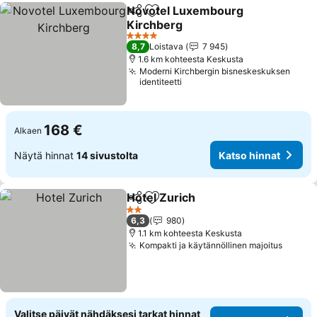
Novotel Luxembourg
Jaa
Lisää suosikkeihin
Kirchberg
Katso hinnat
4 Tähtiluokitus
8,7
Loistava
7 945
1.6 km kohteesta Keskusta
Moderni Kirchbergin bisneskeskuksen
identiteetti
168 €
Alkaen
Näytä hinnat
14 sivustolta
Katso hinnat
Hotel Zurich
Jaa
Lisää suosikkeihin
Katso hinnat
2 Tähtiluokitus
6,3
980
1.1 km kohteesta Keskusta
Kompakti ja käytännöllinen majoitus
Katso 
Valitse päivät nähdäksesi tarkat hinnat