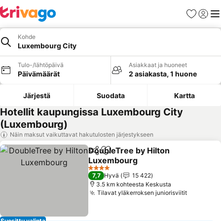
Suosikit
Kirjaud
Val
Kohde
Luxembourg City
Tulo-/lähtöpäivä
Asiakkaat ja huoneet
Päivämäärät
2 asiakasta, 1 huone
Järjestä
Suodata
Kartta
Hotellit kaupungissa Luxembourg City
(Luxembourg)
Näin maksut vaikuttavat hakutulosten järjestykseen
DoubleTree by Hilton
Jaa
Lisää suosikkeihin
Luxembourg
Katso hinnat
4 Tähtiluokitus
7,7
Hyvä
15 422
3.5 km kohteesta Keskusta
Tilavat yläkerroksen juniorisviitit
Katso hi
Suosittu valinta