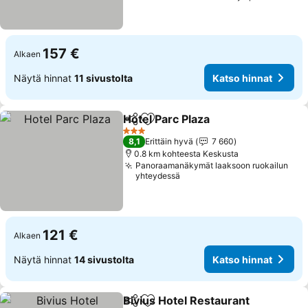
157 €
Alkaen
Näytä hinnat
11 sivustolta
Katso hinnat
Hotel Parc Plaza
Jaa
Lisää suosikkeihin
Katso hinn
3 Tähtiluokitus
8,1
Erittäin hyvä
7 660
0.8 km kohteesta Keskusta
Panoraamanäkymät laaksoon ruokailun
yhteydessä
121 €
Alkaen
Näytä hinnat
14 sivustolta
Katso hinnat
Bivius Hotel Restaurant
Jaa
Lisää suosikkeihin