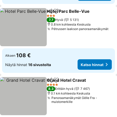
Hotel Parc Belle-Vue
Jaa
Lisää suosikkeihin
Katso
3 Tähtiluokitus
7,7
Hyvä
5 131
0.8 km kohteesta Keskusta
Pétrussen laakson panoraamanäkymät
Kats
108 €
Alkaen
Näytä hinnat
16 sivustolta
Katso hinnat
Grand Hotel Cravat
Jaa
Lisää suosikkeihin
Katso h
4 Tähtiluokitus
8,3
Erittäin hyvä
7 467
0.1 km kohteesta Keskusta
Panoraamanäkymät Gëlle Fra -
muistomerkille