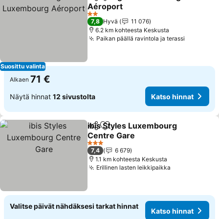
Jaa
Lisää suosikkeihin
Aéroport
Katso hinnat
2 Tähtiluokitus
7,8
Hyvä
11 076
6.2 km kohteesta Keskusta
Paikan päällä ravintola ja terassi
Katso hin
Suosittu valinta
71 €
Alkaen
Näytä hinnat
12 sivustolta
Katso hinnat
ibis Styles Luxembourg
Jaa
Lisää suosikkeihin
Centre Gare
Katso hinnat
3 Tähtiluokitus
7,4
6 679
1.1 km kohteesta Keskusta
Erillinen lasten leikkipaikka
Katso hinnat
Valitse päivät nähdäksesi tarkat hinnat
Katso hinnat