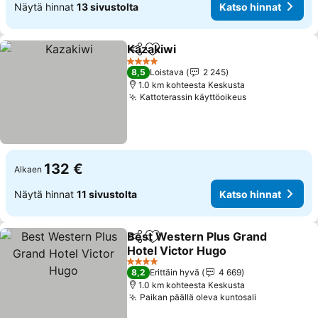
Näytä hinnat
13 sivustolta
Katso hinnat
Kazakiwi
Jaa
Lisää suosikkeihin
Katso hinnat
4 Tähtiluokitus
8,5
Loistava
2 245
1.0 km kohteesta Keskusta
Kattoterassin käyttöoikeus
Katso hinnat
132 €
Alkaen
Näytä hinnat
11 sivustolta
Katso hinnat
Best Western Plus Grand
Jaa
Lisää suosikkeihin
Hotel Victor Hugo
Katso hinnat
4 Tähtiluokitus
8,2
Erittäin hyvä
4 669
1.0 km kohteesta Keskusta
Paikan päällä oleva kuntosali
Katso hinna