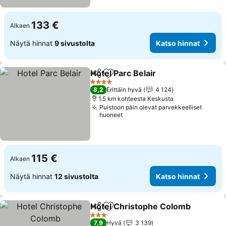
133 €
Alkaen
Näytä hinnat
9 sivustolta
Katso hinnat
Hotel Parc Belair
Jaa
Lisää suosikkeihin
Katso hin
4 Tähtiluokitus
8,2
Erittäin hyvä
4 124
1.5 km kohteesta Keskusta
Puistoon päin olevat parvekkeelliset
huoneet
115 €
Alkaen
Näytä hinnat
12 sivustolta
Katso hinnat
Hotel Christophe Colomb
Jaa
Lisää suosikkeihin
3 Tähtiluokitus
7,9
Hyvä
3 139