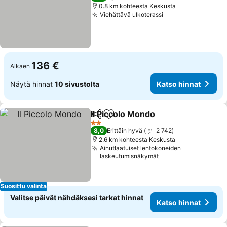
0.8 km kohteesta Keskusta
Viehättävä ulkoterassi
Katso hinnat
136 €
Alkaen
Näytä hinnat
10 sivustolta
Katso hinnat
Il Piccolo Mondo
Jaa
Lisää suosikkeihin
Katso hinn
2 Tähtiluokitus
8,0
Erittäin hyvä
2 742
2.6 km kohteesta Keskusta
Ainutlaatuiset lentokoneiden
laskeutumisnäkymät
Suosittu valinta
Valitse päivät nähdäksesi tarkat hinnat
Katso hinnat