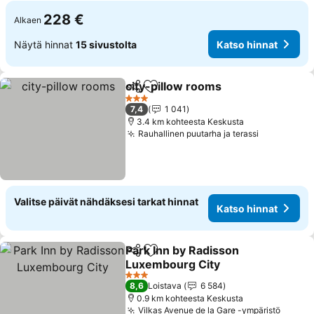
228 €
Alkaen
Näytä hinnat
15 sivustolta
Katso hinnat
city-pillow rooms
Jaa
Lisää suosikkeihin
Katso hi
3 Tähtiluokitus
7,4
1 041
3.4 km kohteesta Keskusta
Rauhallinen puutarha ja terassi
Katso hinn
Valitse päivät nähdäksesi tarkat hinnat
Katso hinnat
Park Inn by Radisson
Jaa
Lisää suosikkeihin
Luxembourg City
Katso hinnat
3 Tähtiluokitus
8,6
Loistava
6 584
0.9 km kohteesta Keskusta
Vilkas Avenue de la Gare -ympäristö
Katso 