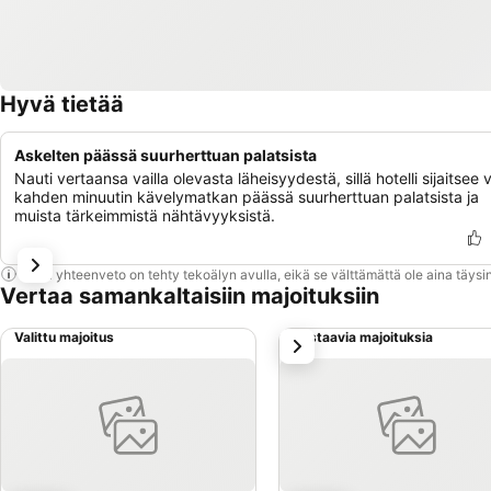
Hyvä tietää
Askelten päässä suurherttuan palatsista
Nauti vertaansa vailla olevasta läheisyydestä, sillä hotelli sijaitsee 
kahden minuutin kävelymatkan päässä suurherttuan palatsista ja
muista tärkeimmistä nähtävyyksistä.
Tämä yhteenveto on tehty tekoälyn avulla, eikä se välttämättä ole aina täysin
Vertaa samankaltaisiin majoituksiin
Valittu majoitus
Vastaavia majoituksia
seuraava