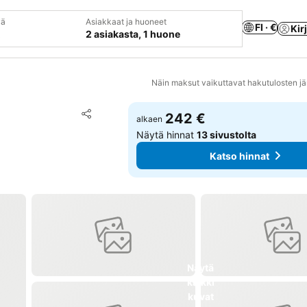
vä
Asiakkaat ja huoneet
FI · €
Kir
2 asiakasta, 1 huone
Näin maksut vaikuttavat hakutulosten jä
Lisää suosikkeihin
242 €
alkaen
Jaa
Näytä hinnat
13 sivustolta
Katso hinnat