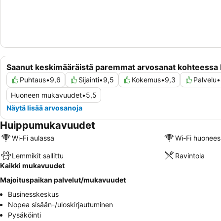
Saanut keskimääräistä paremmat arvosanat kohteessa
Puhtaus
•
9,6
Sijainti
•
9,5
Kokemus
•
9,3
Palvelu
•
Huoneen mukavuudet
•
5,5
Näytä lisää arvosanoja
Huippumukavuudet
Wi-Fi aulassa
Wi-Fi huonees
Lemmikit sallittu
Ravintola
Kaikki mukavuudet
Majoituspaikan palvelut/mukavuudet
Businesskeskus
Nopea sisään-/uloskirjautuminen
Pysäköinti