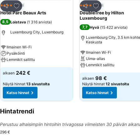
Lisää suosikkeihin
Lisää suosikkeihin
Hotelli
Hotelli
4 Tähtiluokitus
4 Tähtiluokitus
Jaa
Jaa
Hotel Parc Beaux Arts
DoubleTree by Hilton
Luxembourg
8,5
Loistava
(
1 316 arviota
)
7,7
Hyvä
(
15 422 arviota
)
Luxembourg City, Luxembourg
Luxembourg City, 3.5 km koht
Keskusta
Ilmainen Wi-Fi
Ilmainen Wi-Fi
Pysäköinti
Uima-allas
Lemmikit sallittu
Lemmikit sallittu
242 €
alkaen
98 €
alkaen
Näytä hinnat
13 sivustolta
Näytä hinnat
12 sivustolta
Katso hinnat
Katso hinnat
Hintatrendi
Perustuu alhaisimpiin hintoihin trivagossa viimeisten 30 päivän aikan
296 €