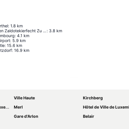
rthel
:
1.8
km
Amerikaneschen Zaldotekierfecht Zu Hamm
:
3.8
km
embourg
:
4.1
km
rport
:
5.9
km
tle
:
15.6
km
tzdorf
:
16.9
km
Laajenna kartta
Ville Haute
Kirchberg
ourg
Merl
Hôtel de Ville de Luxe
Gare d'Arlon
Belair