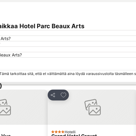
ikkaa Hotel Parc Beaux Arts
 Arts?
?
Beaux Arts?
ämä tarkoittaa sitä, että et välttämättä aina löydä varaussivustolta täsmälleen
)
eihin
Lisää suosikkeihin
Jaa
Hotelli
4 Tähtiluokitus