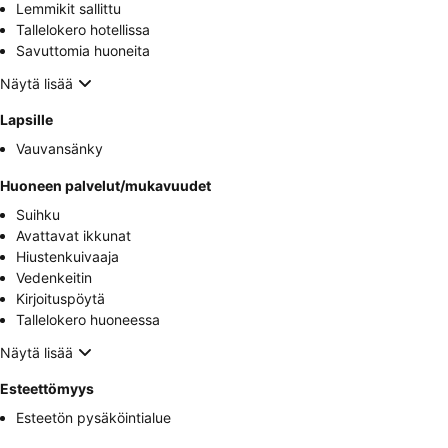
Lemmikit sallittu
Tallelokero hotellissa
Savuttomia huoneita
Näytä lisää
Lapsille
Vauvansänky
Huoneen palvelut/mukavuudet
Suihku
Avattavat ikkunat
Hiustenkuivaaja
Vedenkeitin
Kirjoituspöytä
Tallelokero huoneessa
Näytä lisää
Esteettömyys
Esteetön pysäköintialue