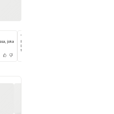
Terassi kaupunkinäköalalla
assa, joka
Rentoudu hotellin terassilla, josta avautuu viehättävä n
Luxemburgin kaupunkiin ja joka on täydellinen paikka i
tarkkailuun.