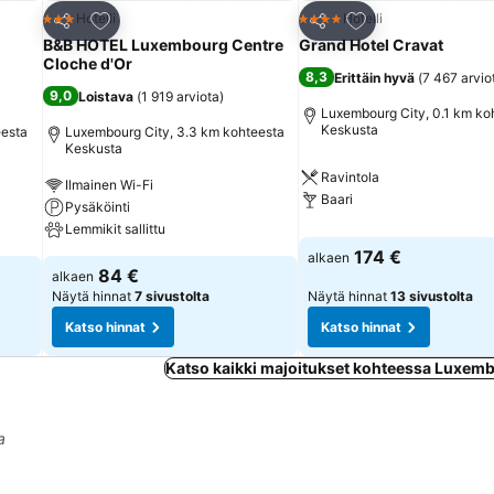
Lisää suosikkeihin
Lisää suosikkeihin
Hotelli
Hotelli
3 Tähtiluokitus
4 Tähtiluokitus
Jaa
Jaa
B&B HOTEL Luxembourg Centre
Grand Hotel Cravat
Cloche d'Or
8,3
Erittäin hyvä
(
7 467 arvio
9,0
Loistava
(
1 919 arviota
)
Luxembourg City, 0.1 km ko
Keskusta
eesta
Luxembourg City, 3.3 km kohteesta
Keskusta
Ravintola
Ilmainen Wi-Fi
Baari
Pysäköinti
Lemmikit sallittu
174 €
alkaen
84 €
alkaen
Näytä hinnat
7 sivustolta
Näytä hinnat
13 sivustolta
Katso hinnat
Katso hinnat
Katso kaikki majoitukset kohteessa Luxemb
a