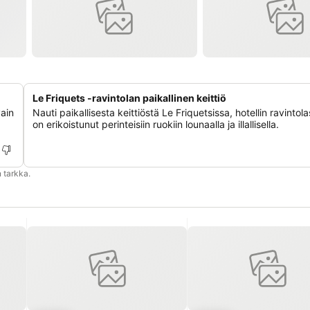
Le Friquets -ravintolan paikallinen keittiö
vain
Nauti paikallisesta keittiöstä Le Friquetsissa, hotellin ravintol
on erikoistunut perinteisiin ruokiin lounaalla ja illallisella.
 tarkka.