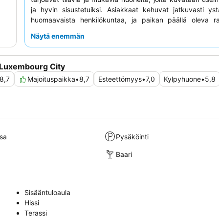
ja hyvin sisustetuiksi. Asiakkaat kehuvat jatkuvasti ystä
huomaavaista henkilökuntaa, ja paikan päällä oleva ra
kohokohta, joka tarjoaa monipuolisen menun herkullisel
Näytä enemmän
Rauhallisempaa oleskelua varten kannattaa pyytää puuta
olevaa huonetta katumelun minimoimiseksi.
 Luxembourg City
8,7
Majoituspaikka
•
8,7
Esteettömyys
•
7,0
Kylpyhuone
•
5,8
sa
Pysäköinti
Baari
Sisääntuloaula
Hissi
Terassi