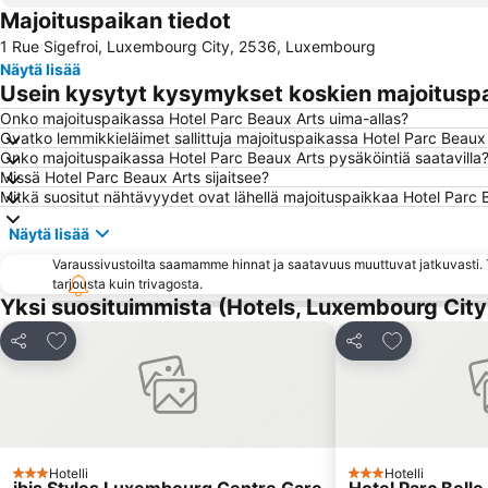
Majoituspaikan tiedot
1 Rue Sigefroi, Luxembourg City, 2536, Luxembourg
Näytä lisää
Usein kysytyt kysymykset koskien majoituspa
Onko majoituspaikassa Hotel Parc Beaux Arts uima-allas?
Ovatko lemmikkieläimet sallittuja majoituspaikassa Hotel Parc Beaux
Onko majoituspaikassa Hotel Parc Beaux Arts pysäköintiä saatavilla
Missä Hotel Parc Beaux Arts sijaitsee?
Mitkä suositut nähtävyydet ovat lähellä majoituspaikkaa Hotel Parc 
Näytä lisää
Varaussivustoilta saamamme hinnat ja saatavuus muuttuvat jatkuvasti. T
tarjousta kuin trivagosta.
Yksi suosituimmista (Hotels, Luxembourg City
Lisää suosikkeihin
Lisää suosikk
Jaa
Jaa
Hotelli
Hotelli
3 Tähtiluokitus
3 Tähtiluokitus