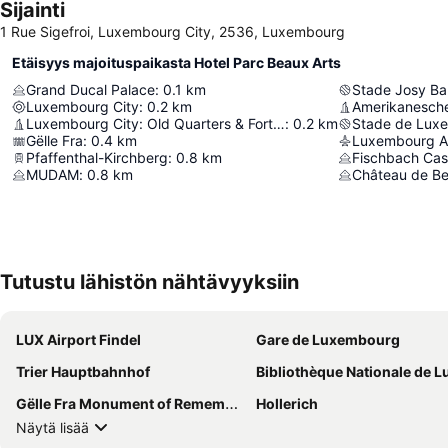
Sijainti
1 Rue Sigefroi, Luxembourg City, 2536, Luxembourg
Etäisyys majoituspaikasta Hotel Parc Beaux Arts
Grand Ducal Palace
:
0.1
km
Stade Josy Ba
Luxembourg City
:
0.2
km
Luxembourg City: Old Quarters & Fortifications
:
0.2
km
Stade de Lux
Gëlle Fra
:
0.4
km
Luxembourg Ai
Pfaffenthal-Kirchberg
:
0.8
km
Fischbach Cas
MUDAM
:
0.8
km
Château de Be
Tutustu lähistön nähtävyyksiin
LUX Airport Findel
Gare de Luxembourg
Trier Hauptbahnhof
Bibliothèque Nationale de Luxemb
Gëlle Fra Monument of Remembrance
Hollerich
Näytä lisää