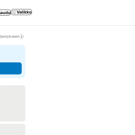
Valikko
jaudu
rjestykseen