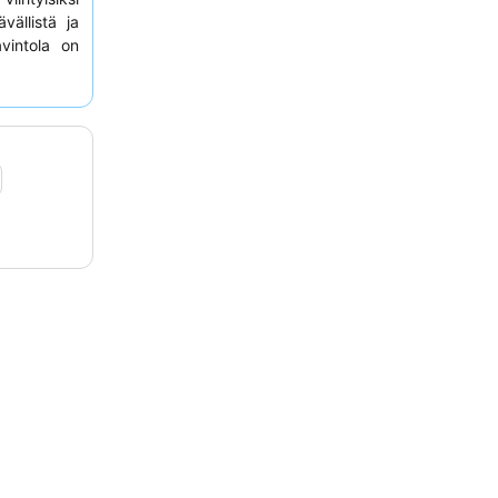
vällistä ja
vintola on
la ruoalla.
rhaan päin