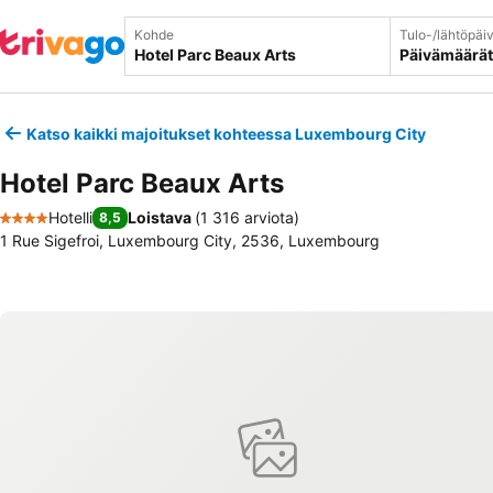
Kohde
Tulo-/lähtöpäi
Päivämäärät
Katso kaikki majoitukset kohteessa Luxembourg City
Hotel Parc Beaux Arts
Hotelli
Loistava
(
1 316 arviota
)
8,5
4 Tähtiluokitus
1 Rue Sigefroi, Luxembourg City, 2536, Luxembourg