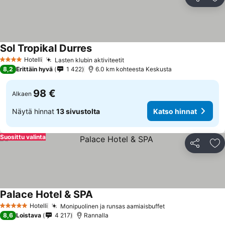
Jaa
Li
Sol Tropikal Durres
Katso hinnat
Hotelli
Lasten klubin aktiviteetit
Katso hinnat
4 Tähtiluokitus
8,2
Erittäin hyvä
1 422
6.0 km kohteesta Keskusta
98 €
Alkaen
Näytä hinnat
13 sivustolta
Katso hinnat
Suosittu valinta
Jaa
Li
Palace Hotel & SPA
Katso hinnat
Hotelli
Monipuolinen ja runsas aamiaisbuffet
Katso hinnat
5 Tähtiluokitus
8,6
Loistava
4 217
Rannalla