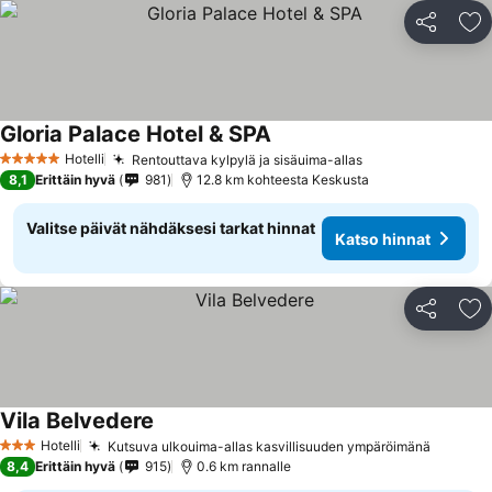
Jaa
Li
Gloria Palace Hotel & SPA
Katso hinnat
Hotelli
Rentouttava kylpylä ja sisäuima-allas
Katso hinnat
5 Tähtiluokitus
8,1
Erittäin hyvä
981
12.8 km kohteesta Keskusta
Valitse päivät nähdäksesi tarkat hinnat
Katso hinnat
Jaa
Li
Vila Belvedere
Katso hinnat
Hotelli
Kutsuva ulkouima-allas kasvillisuuden ympäröimänä
Katso h
3 Tähtiluokitus
8,4
Erittäin hyvä
915
0.6 km rannalle