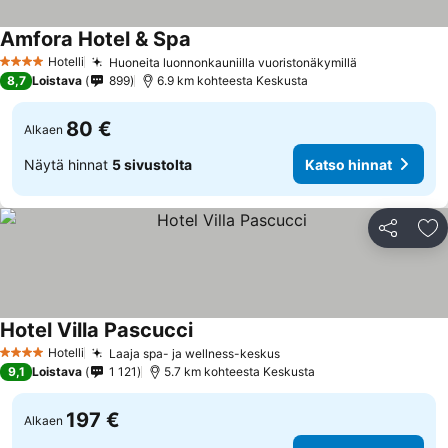
Amfora Hotel & Spa
Katso hinnat
Hotelli
Huoneita luonnonkauniilla vuoristonäkymillä
Katso hinna
4 Tähtiluokitus
8,7
Loistava
899
6.9 km kohteesta Keskusta
80 €
Alkaen
Näytä hinnat
5 sivustolta
Katso hinnat
Jaa
Li
Hotel Villa Pascucci
Katso hinnat
Hotelli
Laaja spa- ja wellness-keskus
Katso hinnat
4 Tähtiluokitus
9,1
Loistava
1 121
5.7 km kohteesta Keskusta
197 €
Alkaen