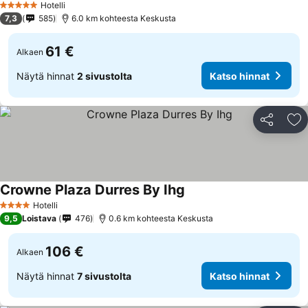
Hotelli
5 Tähtiluokitus
7,3
585
6.0 km kohteesta Keskusta
61 €
Alkaen
Näytä hinnat
2 sivustolta
Katso hinnat
Jaa
Li
Crowne Plaza Durres By Ihg
Katso hinnat
Hotelli
4 Tähtiluokitus
9,5
Loistava
476
0.6 km kohteesta Keskusta
106 €
Alkaen
Näytä hinnat
7 sivustolta
Katso hinnat