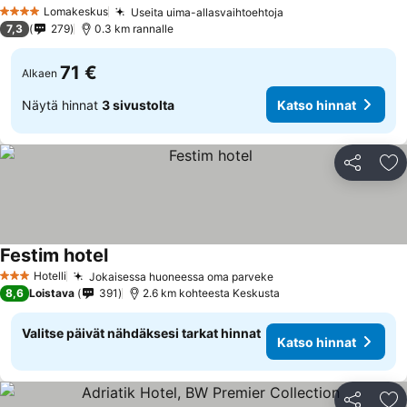
Katso hinnat
Lomakeskus
Useita uima-allasvaihtoehtoja
Katso hinnat
4 Tähtiluokitus
7,3
279
0.3 km rannalle
71 €
Alkaen
Näytä hinnat
3 sivustolta
Katso hinnat
Jaa
Li
Festim hotel
Katso hinnat
Hotelli
Jokaisessa huoneessa oma parveke
Katso hinnat
3 Tähtiluokitus
8,6
Loistava
391
2.6 km kohteesta Keskusta
Valitse päivät nähdäksesi tarkat hinnat
Katso hinnat