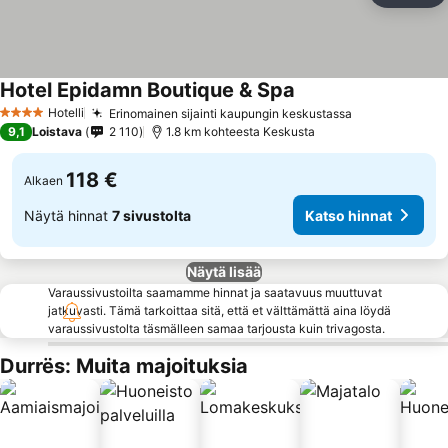
Hotel Epidamn Boutique & Spa
Katso hinnat
Hotelli
Erinomainen sijainti kaupungin keskustassa
Katso hinnat
4 Tähtiluokitus
9,1
Loistava
2 110
1.8 km kohteesta Keskusta
118 €
Alkaen
Näytä hinnat
7 sivustolta
Katso hinnat
Näytä lisää
Varaussivustoilta saamamme hinnat ja saatavuus muuttuvat
jatkuvasti. Tämä tarkoittaa sitä, että et välttämättä aina löydä
varaussivustolta täsmälleen samaa tarjousta kuin trivagosta.
Durrës: Muita majoituksia