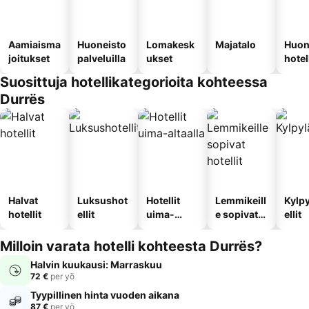
Aamiaisma
Huoneisto
Lomakesk
Majatalo
Huon
joitukset
palveluilla
ukset
hotel
Suosittuja hotellikategorioita kohteessa
Durrës
Halvat
Luksushot
Hotellit
Lemmikeill
Kylp
hotellit
ellit
uima-
e sopivat
ellit
altaalla
hotellit
Milloin varata hotelli kohteesta Durrës?
Halvin kuukausi: Marraskuu
72 €
per yö
Tyypillinen hinta vuoden aikana
87 €
per yö