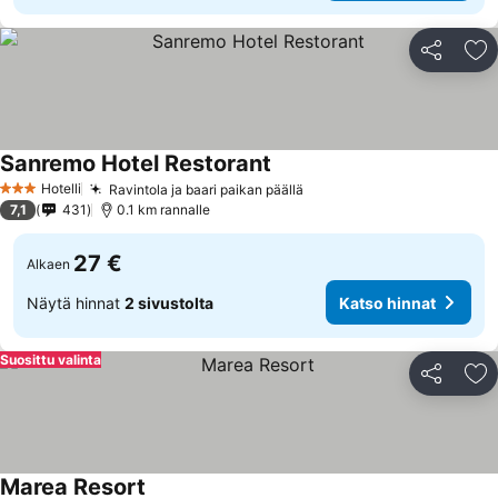
Jaa
Li
Sanremo Hotel Restorant
Katso hinnat
Hotelli
Ravintola ja baari paikan päällä
Katso hinnat
3 Tähtiluokitus
7,1
431
0.1 km rannalle
27 €
Alkaen
Näytä hinnat
2 sivustolta
Katso hinnat
Suosittu valinta
Jaa
Li
Marea Resort