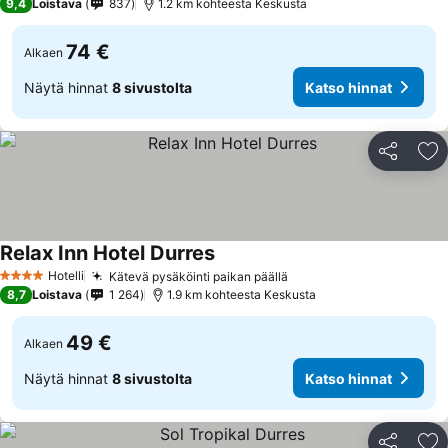
9,4
Loistava
837
1.2 km kohteesta Keskusta
74 €
Alkaen
Näytä hinnat
8 sivustolta
Katso hinnat
Jaa
Li
Relax Inn Hotel Durres
Katso hinnat
Hotelli
Kätevä pysäköinti paikan päällä
Katso hinnat
4 Tähtiluokitus
8,7
Loistava
1 264
1.9 km kohteesta Keskusta
49 €
Alkaen
Näytä hinnat
8 sivustolta
Katso hinnat