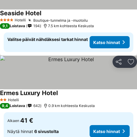
Seaside Hotel
Katso hinnat
Hotelli
Boutique-tunnelma ja -muotoilu
Katso hinnat
4 Tähtiluokitus
9,1
Loistava
194
7.5 km kohteesta Keskusta
Valitse päivät nähdäksesi tarkat hinnat
Katso hinnat
Jaa
Li
Ermes Luxury Hotel
Katso hinnat
Hotelli
2 Tähtiluokitus
9,4
Loistava
642
0.9 km kohteesta Keskusta
41 €
Alkaen
Näytä hinnat
6 sivustolta
Katso hinnat