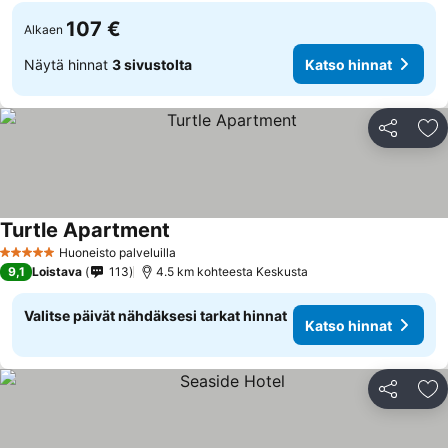
107 €
Alkaen
Näytä hinnat
3 sivustolta
Katso hinnat
Jaa
Li
Turtle Apartment
Katso hinnat
Huoneisto palveluilla
5 Tähtiluokitus
9,1
Loistava
113
4.5 km kohteesta Keskusta
Valitse päivät nähdäksesi tarkat hinnat
Katso hinnat
Jaa
Li