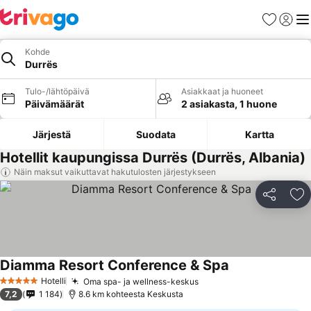
Suosikit
Kirjaud
Val
Kohde
Durrës
Tulo-/lähtöpäivä
Asiakkaat ja huoneet
Päivämäärät
2 asiakasta, 1 huone
Järjestä
Suodata
Kartta
Hotellit kaupungissa Durrës (Durrës, Albania)
Näin maksut vaikuttavat hakutulosten järjestykseen
Jaa
Li
Diamma Resort Conference & Spa
Katso hinnat
Hotelli
Oma spa- ja wellness-keskus
Katso hinnat
5 Tähtiluokitus
7,2
1 184
8.6 km kohteesta Keskusta