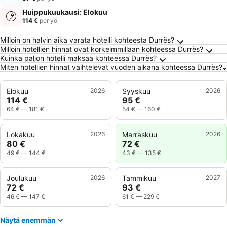
Huippukuukausi: Elokuu
114 €
per yö
Usein kysytyt kysymykset kohteesta Durrës
Milloin on halvin aika varata hotelli kohteesta Durrës?
Milloin hotellien hinnat ovat korkeimmillaan kohteessa Durrës?
Kuinka paljon hotelli maksaa kohteessa Durrës?
Miten hotellien hinnat vaihtelevat vuoden aikana kohteessa Durrës?
Elokuu
2026
Syyskuu
2026
114 €
95 €
64 €
—
181 €
54 €
—
160 €
Lokakuu
2026
Marraskuu
2026
80 €
72 €
49 €
—
144 €
43 €
—
135 €
Joulukuu
2026
Tammikuu
2027
72 €
93 €
46 €
—
147 €
61 €
—
229 €
Näytä enemmän