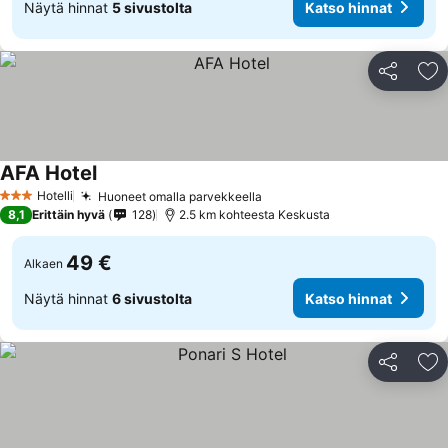
Näytä hinnat
5 sivustolta
Katso hinnat
Jaa
Li
AFA Hotel
Katso hinnat
Hotelli
Huoneet omalla parvekkeella
Katso hinnat
3 Tähtiluokitus
8,1
Erittäin hyvä
128
2.5 km kohteesta Keskusta
49 €
Alkaen
Näytä hinnat
6 sivustolta
Katso hinnat
Jaa
Li