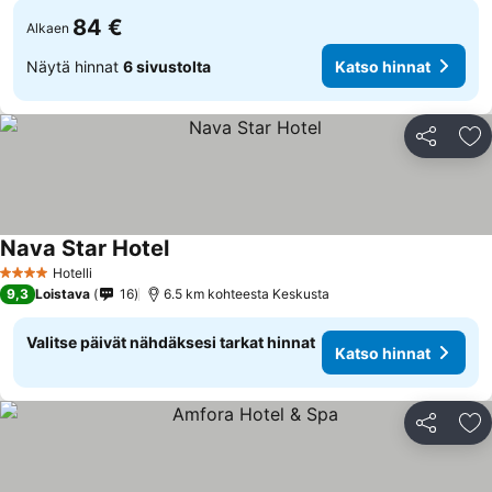
84 €
Alkaen
Näytä hinnat
6 sivustolta
Katso hinnat
Jaa
Li
Nava Star Hotel
Katso hinnat
Hotelli
4 Tähtiluokitus
9,3
Loistava
16
6.5 km kohteesta Keskusta
Valitse päivät nähdäksesi tarkat hinnat
Katso hinnat
Jaa
Li