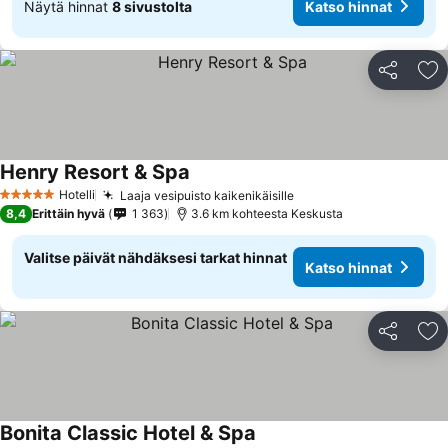
Näytä hinnat
8 sivustolta
Katso hinnat
Jaa
Li
Henry Resort & Spa
Katso hinnat
Hotelli
Laaja vesipuisto kaikenikäisille
Katso hinnat
5 Tähtiluokitus
8,4
Erittäin hyvä
1 363
3.6 km kohteesta Keskusta
Valitse päivät nähdäksesi tarkat hinnat
Katso hinnat
Jaa
Li
Bonita Classic Hotel & Spa
Katso hinnat