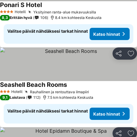
Ponari S Hotel
Katso hinnat
Hotelli
Yksityinen ranta-alue mukavuuksilla
Katso hinnat
4 Tähtiluokitus
8,3
Erittäin hyvä
106
8.4 km kohteesta Keskusta
Valitse päivät nähdäksesi tarkat hinnat
Katso hinnat
Jaa
Li
Seashell Beach Rooms
Katso hinnat
Hotelli
Rauhallinen ja rentouttava ilmapiiri
Katso hinnat
3 Tähtiluokitus
9,1
Loistava
112
7.5 km kohteesta Keskusta
Valitse päivät nähdäksesi tarkat hinnat
Katso hinnat
Jaa
Li