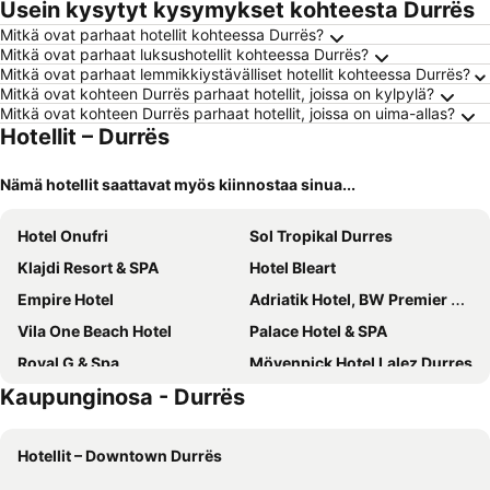
Usein kysytyt kysymykset kohteesta Durrës
Mitkä ovat parhaat hotellit kohteessa Durrës?
Mitkä ovat parhaat luksushotellit kohteessa Durrës?
Mitkä ovat parhaat lemmikkiystävälliset hotellit kohteessa Durrës?
Mitkä ovat kohteen Durrës parhaat hotellit, joissa on kylpylä?
Mitkä ovat kohteen Durrës parhaat hotellit, joissa on uima-allas?
Hotellit – Durrës
Nämä hotellit saattavat myös kiinnostaa sinua...
Hotel Onufri
Sol Tropikal Durres
Klajdi Resort & SPA
Hotel Bleart
Empire Hotel
Adriatik Hotel, BW Premier Collection
Vila One Beach Hotel
Palace Hotel & SPA
Royal G & Spa
Mövenpick Hotel Lalez Durres
Kaupunginosa - Durrës
Hotel Majestic
Diamma Resort Conference & Spa
Flower Hotels & Resorts
Premium Beach Hotel
Hotellit – Downtown Durrës
Henry Resort & Spa
Albanian Star Hotel
Horizont Hotel
Vila Belvedere