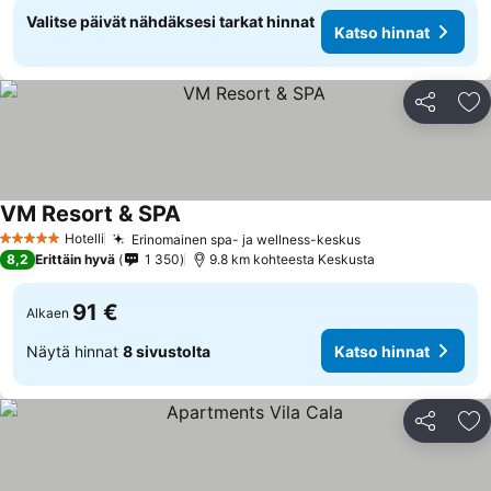
Valitse päivät nähdäksesi tarkat hinnat
Katso hinnat
Jaa
Li
VM Resort & SPA
Katso hinnat
Hotelli
Erinomainen spa- ja wellness-keskus
Katso hinnat
5 Tähtiluokitus
8,2
Erittäin hyvä
1 350
9.8 km kohteesta Keskusta
91 €
Alkaen
Näytä hinnat
8 sivustolta
Katso hinnat
Jaa
Li