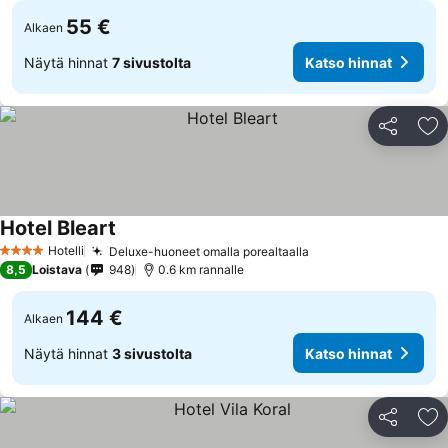
55 €
Alkaen
Näytä hinnat
7 sivustolta
Katso hinnat
Jaa
Li
Hotel Bleart
Katso hinnat
Hotelli
Deluxe-huoneet omalla porealtaalla
Katso hinnat
4 Tähtiluokitus
8,5
Loistava
948
0.6 km rannalle
144 €
Alkaen
Näytä hinnat
3 sivustolta
Katso hinnat
Jaa
Li