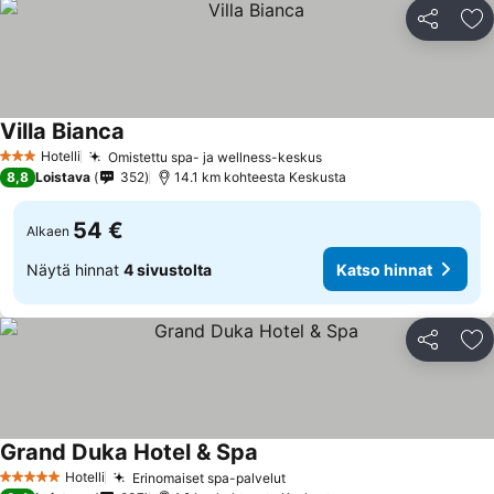
Jaa
Li
Villa Bianca
Katso hinnat
Hotelli
Omistettu spa- ja wellness-keskus
Katso hinnat
3 Tähtiluokitus
8,8
Loistava
352
14.1 km kohteesta Keskusta
54 €
Alkaen
Näytä hinnat
4 sivustolta
Katso hinnat
Jaa
Li
Grand Duka Hotel & Spa
Katso hinnat
Hotelli
Erinomaiset spa-palvelut
Katso hinnat
5 Tähtiluokitus