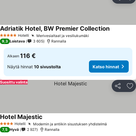
Jaa
Li
Adriatik Hotel, BW Premier Collection
Katso hinna
Hotelli
Merivesialtaat ja vesiliukumäki
Katso hinnat
5 Tähtiluokitus
9,3
Loistava
3 605
Rannalla
116 €
Alkaen
Näytä hinnat
10 sivustolta
Katso hinnat
Suosittu valinta
Jaa
Li
Hotel Majestic
Katso hinnat
Hotelli
Modernin ja antiikin sisustuksen yhdistelmä
Katso hinnat
4 Tähtiluokitus
7,5
Hyvä
2 927
Rannalla