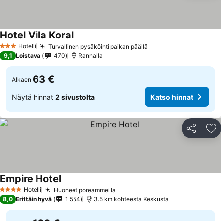
Hotel Vila Koral
Katso hinnat
Hotelli
Turvallinen pysäköinti paikan päällä
Katso hinnat
3 Tähtiluokitus
9,1
Loistava
470
Rannalla
63 €
Alkaen
Näytä hinnat
2 sivustolta
Katso hinnat
Jaa
Li
Empire Hotel
Katso hinnat
Hotelli
Huoneet poreammeilla
Katso hinnat
4 Tähtiluokitus
8,0
Erittäin hyvä
1 554
3.5 km kohteesta Keskusta