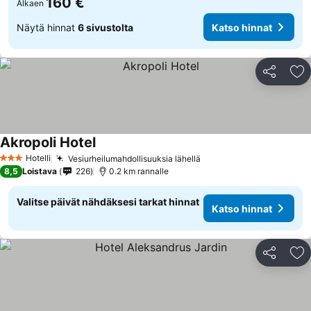
160 €
Alkaen
Näytä hinnat
6 sivustolta
Katso hinnat
Jaa
Li
Akropoli Hotel
Katso hinnat
Hotelli
Vesiurheilumahdollisuuksia lähellä
Katso hinnat
3 Tähtiluokitus
8,5
Loistava
226
0.2 km rannalle
Valitse päivät nähdäksesi tarkat hinnat
Katso hinnat
Jaa
Li