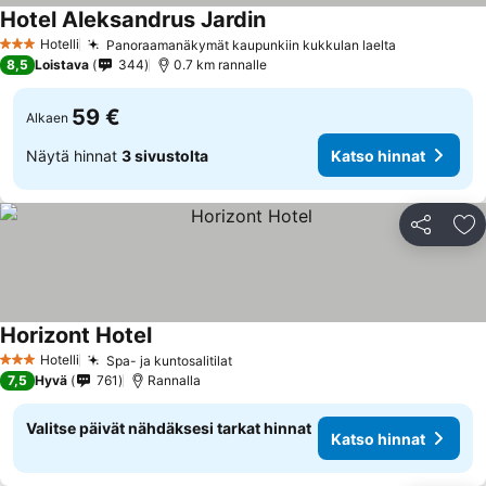
Hotel Aleksandrus Jardin
Katso hinnat
Hotelli
Panoraamanäkymät kaupunkiin kukkulan laelta
Katso hinn
3 Tähtiluokitus
8,5
Loistava
344
0.7 km rannalle
59 €
Alkaen
Näytä hinnat
3 sivustolta
Katso hinnat
Jaa
Li
Horizont Hotel
Katso hinnat
Hotelli
Spa- ja kuntosalitilat
Katso hinnat
3 Tähtiluokitus
7,5
Hyvä
761
Rannalla
Valitse päivät nähdäksesi tarkat hinnat
Katso hinnat