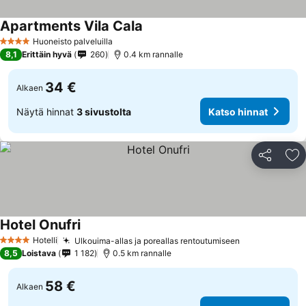
Apartments Vila Cala
Katso hinnat
Huoneisto palveluilla
4 Tähtiluokitus
8,1
Erittäin hyvä
260
0.4 km rannalle
34 €
Alkaen
Näytä hinnat
3 sivustolta
Katso hinnat
Jaa
Li
Hotel Onufri
Katso hinnat
Hotelli
Ulkouima-allas ja poreallas rentoutumiseen
Katso hinnat
4 Tähtiluokitus
8,5
Loistava
1 182
0.5 km rannalle
58 €
Alkaen