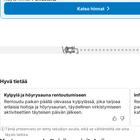
Katso hinnat
Katso hinnat
1 / 86
Hyvä tietää
Kylpylä ja höyrysauna rentoutumiseen
In
Rentoudu paikan päällä olevassa kylpylässä, joka tarjoaa
Ren
erilaisia hoitoja ja höyrysaunan, täydellinen virkistymiseen
pa
aktiviteettien täyteisen päivän jälkeen.
ka
Tämä yhteenveto on tehty tekoälyn avulla, eikä se välttämättä ole aina
täysin tarkka.