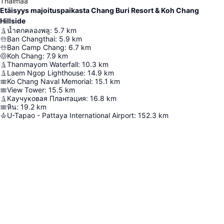
Thaimaa
Etäisyys majoituspaikasta Chang Buri Resort & Koh Chang
Hillside
น้ำตกคลองพลู
:
5.7
km
Ban Changthai
:
5.9
km
Ban Camp Chang
:
6.7
km
Koh Chang
:
7.9
km
Thanmayom Waterfall
:
10.3
km
Laem Ngop Lighthouse
:
14.9
km
Ko Chang Naval Memorial
:
15.1
km
View Tower
:
15.5
km
Каучуковая Плантация
:
16.8
km
หิน
:
19.2
km
U-Tapao - Pattaya International Airport
:
152.3
km