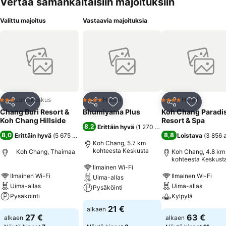
Vertaa samankaltaisiin majoituksiin
Valittu majoitus
Vastaavia majoituksia
Lomakeskus
Hotelli
Hotelli
3 Tähtiluokitus
4 Tähtiluokitus
4 Tähtiluokitus
Jaa
Lisää suosikkeihin
Jaa
Lisää suosikkeihin
Jaa
Lisää suo
Chang Buri Resort &
Bhumiyama Plus
Koh Chang Paradi
Koh Chang Hillside
Resort & Spa
8,2
Erittäin hyvä
(
1 270 arviota
)
8,0
8,8
Erittäin hyvä
(
5 675 arviota
)
Loistava
(
3 856 
Koh Chang, 5.7 km
kohteesta Keskusta
Koh Chang, Thaimaa
Koh Chang, 4.8 km
kohteesta Keskust
Ilmainen Wi-Fi
Ilmainen Wi-Fi
Ilmainen Wi-Fi
Uima-allas
Uima-allas
Uima-allas
Pysäköinti
Pysäköinti
Kylpylä
21 €
alkaen
27 €
63 €
alkaen
alkaen