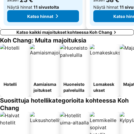
23 €
38 €
alkaen
alkaen
Näytä hinnat
11 sivustolta
Näytä hinnat
11 sivu
Katso hinnat
Katso hin
Katso kaikki majoitukset kohteessa Koh Chang
Koh Chang: Muita majoituksia
Hotelli
Aamiaisma
Huoneisto
Lomakesk
Maja
joitukset
palveluilla
ukset
Suosittuja hotellikategorioita kohteessa Koh
Chang