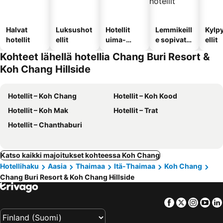
Halvat
Luksushot
Hotellit
Lemmikeill
Kylp
hotellit
ellit
uima-
e sopivat
ellit
altaalla
hotellit
Kohteet lähellä hotellia Chang Buri Resort &
Koh Chang Hillside
Hotellit – Koh Chang
Hotellit – Koh Kood
Hotellit – Koh Mak
Hotellit – Trat
Hotellit – Chanthaburi
Katso kaikki majoitukset kohteessa Koh Chang
Hotellihaku
Aasia
Thaimaa
Itä-Thaimaa
Koh Chang
Chang Buri Resort & Koh Chang Hillside
Facebook
Twitter
Insta
Yo