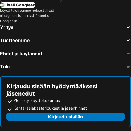
Lisää Googleen
Löydä tuloksemme helposti: lisää
trivago ensisijaiseksi lähteeksi
Googlessa.
Yritys
Tuotteemme
Ehdot ja käytännöt
Tuki
Kirjaudu sisään hyödyntääksesi
jäsenedut
Yksilöity käyttökokemus
Kanta-asiakastarjoukset ja jäsenhinnat
Kirjaudu sisään