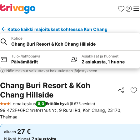
Suosikit
Kirjaud
Val
Katso kaikki majoitukset kohteessa Koh Chang
Kohde
Chang Buri Resort & Koh Chang Hillside
Tulo-/lähtöpäivä
Asiakkaat ja huoneet
Päivämäärät
2 asiakasta, 1 huone
Näin maksut vaikuttavat hakutulosten järjestykseen
Chang Buri Resort & Koh
Chang Hillside
Jaa
Li
Lomakeskus
8,0
Erittäin hyvä
(
5 675 arviota
)
3 Tähtiluokitus
99 472F+6RC หาดทรายขาว, 9 Rural Rd, Koh Chang, 23170,
Thaimaa
27 €
27 €
alkaen
alkaen
Näytä hinnat
7 sivustolta
Näytä hinnat
7 sivustolta