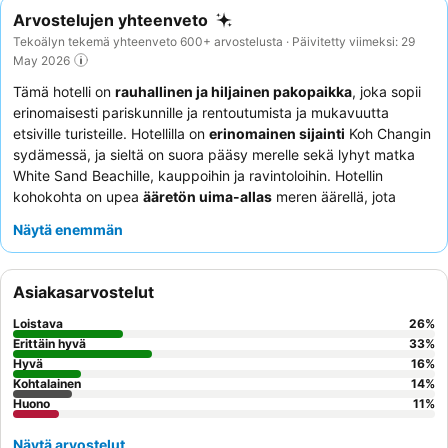
Arvostelujen yhteenveto
Tekoälyn tekemä yhteenveto 600+ arvostelusta · Päivitetty viimeksi: 29
May 2026
Tämä hotelli on
rauhallinen ja hiljainen pakopaikka
, joka sopii
erinomaisesti pariskunnille ja rentoutumista ja mukavuutta
etsiville turisteille. Hotellilla on
erinomainen sijainti
Koh Changin
sydämessä, ja sieltä on suora pääsy merelle sekä lyhyt matka
White Sand Beachille, kauppoihin ja ravintoloihin. Hotellin
kohokohta on upea
ääretön uima-allas
meren äärellä, jota
täydentävät ilmaiset kajakit ja suppilaudat vieraiden käyttöön.
Näytä enemmän
Asiakkaat kehuvat jatkuvasti
ystävällistä ja huomaavaista
henkilökuntaa
sekä monipuolista aamiaisbuffetia, joka sisältää
sekä eurooppalaisia että thaimaalaisia vaihtoehtoja. Intiimimpää
Asiakasarvostelut
kokemusta varten kannattaa harkita huoneen varaamista läheltä
pienempää uima-allasta päärakennuksessa.
Loistava
26
%
Erittäin hyvä
33
%
Hyvä
16
%
Kohtalainen
14
%
Huono
11
%
Näytä arvostelut