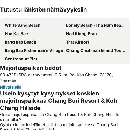
Tutustu lähistön nähtävyyksiin
Laajenna kartta
White Sand Beach
Lonely Beach -Tha Nam Beach
Had Kai Bae
Had Klong Prao
Bang Bao Beach
Trat Airport
Bang Bao Fisherman's Village
Chang Chutiman Island Tours
Centrepoint Pier
Majoituspaikan tiedot
99 472F+6RC หาดทรายขาว, 9 Rural Rd, Koh Chang, 23170,
Thaimaa
Näytä lisää
Usein kysytyt kysymykset koskien
majoituspaikkaa Chang Buri Resort & Koh
Chang Hillside
Onko majoituspaikassa Chang Buri Resort & Koh Chang Hillside
uima-allas?
Ovatko lemmikkieläimet sallittuja majoituspaikassa Chang Buri
Resort & Koh Chang Hillside?