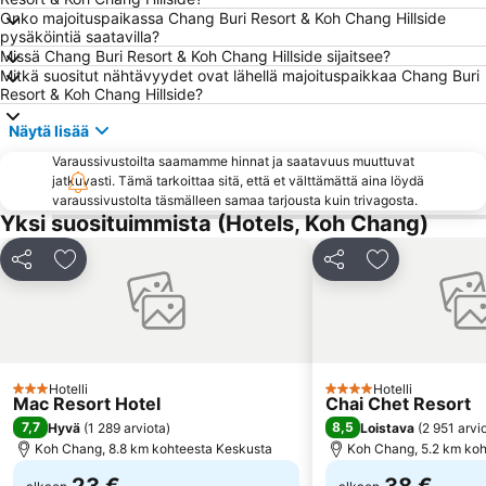
Onko majoituspaikassa Chang Buri Resort & Koh Chang Hillside
pysäköintiä saatavilla?
Missä Chang Buri Resort & Koh Chang Hillside sijaitsee?
Mitkä suositut nähtävyydet ovat lähellä majoituspaikkaa Chang Buri
Resort & Koh Chang Hillside?
Näytä lisää
Varaussivustoilta saamamme hinnat ja saatavuus muuttuvat
jatkuvasti. Tämä tarkoittaa sitä, että et välttämättä aina löydä
varaussivustolta täsmälleen samaa tarjousta kuin trivagosta.
Yksi suosituimmista (Hotels, Koh Chang)
Jaa
Lisää suosikkeihin
Jaa
Lisää suosikk
Hotelli
Hotelli
3 Tähtiluokitus
4 Tähtiluokitus
Mac Resort Hotel
Chai Chet Resort
7,7
8,5
Hyvä
(
1 289 arviota
)
Loistava
(
2 951 arvi
Koh Chang, 8.8 km kohteesta Keskusta
Koh Chang, 5.2 km koh