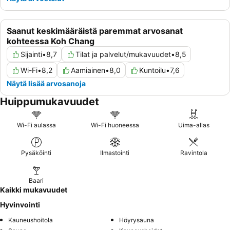
Saanut keskimääräistä paremmat arvosanat
kohteessa Koh Chang
Sijainti
•
8,7
Tilat ja palvelut/mukavuudet
•
8,5
Wi-Fi
•
8,2
Aamiainen
•
8,0
Kuntoilu
•
7,6
Näytä lisää arvosanoja
Huippumukavuudet
Wi-Fi aulassa
Wi-Fi huoneessa
Uima-allas
Pysäköinti
Ilmastointi
Ravintola
Baari
Kaikki mukavuudet
Hyvinvointi
Kauneushoitola
Höyrysauna