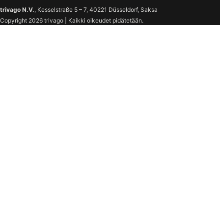
trivago N.V.
, Kesselstraße 5 – 7, 40221 Düsseldorf, Saksa
Copyright 2026 trivago | Kaikki oikeudet pidätetään.