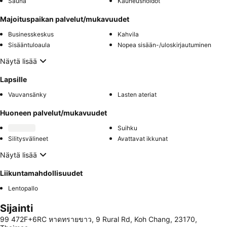
Sauna
Kauneushoidot
Majoituspaikan palvelut/mukavuudet
Businesskeskus
Kahvila
Sisääntuloaula
Nopea sisään-/uloskirjautuminen
Näytä lisää
Lapsille
Vauvansänky
Lasten ateriat
Huoneen palvelut/mukavuudet
Suihku
Silitysvälineet
Avattavat ikkunat
Näytä lisää
Liikuntamahdollisuudet
Lentopallo
Sijainti
99 472F+6RC หาดทรายขาว, 9 Rural Rd, Koh Chang, 23170,