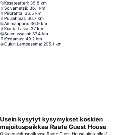
Kesäteatteri
:
35.8
km
Soivametsä
:
36.1
km
Piiloranta
:
36.5
km
Puulehmät
:
36.7
km
Ämmänpäre
:
36.9
km
Kianta Laiva
:
37
km
Suomussalmi
:
37.4
km
Kostamus
:
49.2
km
Oulun Lentoasema
:
205.1
km
Usein kysytyt kysymykset koskien
Laajenna kartta
majoituspaikkaa Raate Guest House
Onko majoituspaikassa Raate Guest House uima-allas?