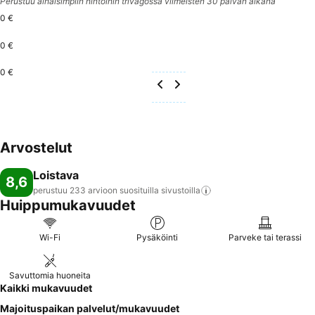
Perustuu alhaisimpiin hintoihin trivagossa viimeisten 30 päivän aikana
0 €
0 €
0 €
Arvostelut
Loistava
8,6
perustuu 233 arvioon suosituilla
sivustoilla
Huippumukavuudet
Wi-Fi
Pysäköinti
Parveke tai terassi
Savuttomia huoneita
Kaikki mukavuudet
Majoituspaikan palvelut/mukavuudet