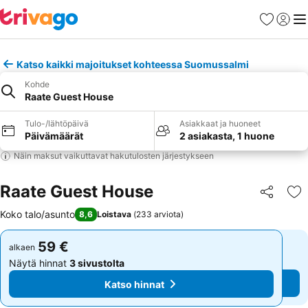
Suosikit
Kirjaud
Val
Katso kaikki majoitukset kohteessa Suomussalmi
Kohde
Raate Guest House
Tulo-/lähtöpäivä
Asiakkaat ja huoneet
Päivämäärät
2 asiakasta, 1 huone
Näin maksut vaikuttavat hakutulosten järjestykseen
Raate Guest House
Jaa
Li
Koko talo/asunto
8,6
Loistava
(
233 arviota
)
59 €
59 €
alkaen
alkaen
Näytä hinnat
3 sivustolta
Näytä hinnat
3 sivustolta
Katso hinnat
Katso hinnat