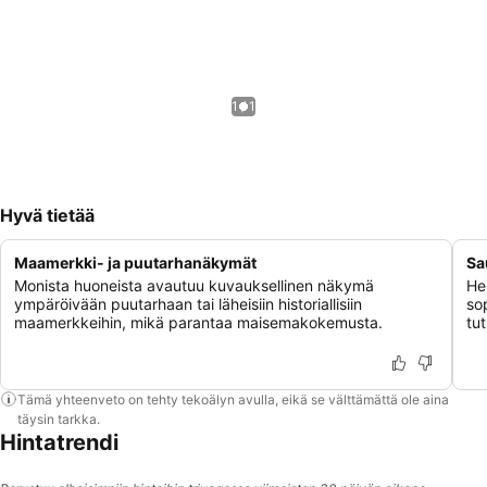
1 / 1
Hyvä tietää
Maamerkki- ja puutarhanäkymät
Sa
Monista huoneista avautuu kuvauksellinen näkymä
He
ympäröivään puutarhaan tai läheisiin historiallisiin
so
maamerkkeihin, mikä parantaa maisemakokemusta.
tu
Tämä yhteenveto on tehty tekoälyn avulla, eikä se välttämättä ole aina
täysin tarkka.
Hintatrendi