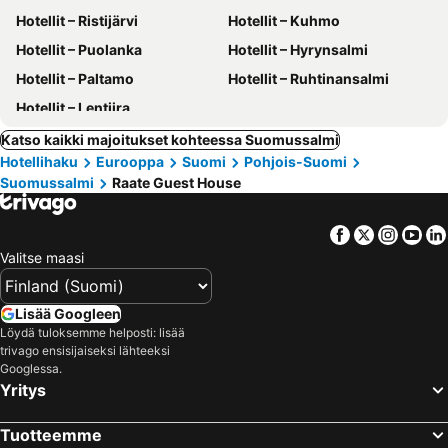
Hotellit – Ristijärvi
Hotellit – Kuhmo
Hotellit – Puolanka
Hotellit – Hyrynsalmi
Hotellit – Paltamo
Hotellit – Ruhtinansalmi
Hotellit – Lentiira
Katso kaikki majoitukset kohteessa Suomussalmi
Hotellihaku
Eurooppa
Suomi
Pohjois-Suomi
Suomussalmi
Raate Guest House
Facebook
Twitter
Insta
Yo
Valitse maasi
Lisää Googleen
Löydä tuloksemme helposti: lisää
trivago ensisijaiseksi lähteeksi
Googlessa.
Yritys
Tuotteemme