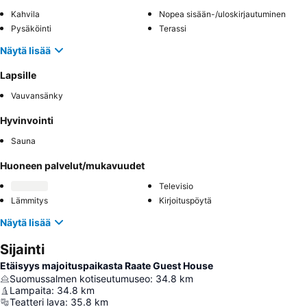
Kahvila
Nopea sisään-/uloskirjautuminen
Pysäköinti
Terassi
Näytä lisää
Lapsille
Vauvansänky
Hyvinvointi
Sauna
Huoneen palvelut/mukavuudet
Televisio
Lämmitys
Kirjoituspöytä
Näytä lisää
Sijainti
Etäisyys majoituspaikasta Raate Guest House
Suomussalmen kotiseutumuseo
:
34.8
km
Lampaita
:
34.8
km
Teatteri lava
:
35.8
km