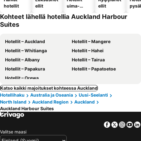
hotellit
ellit
uima-
ellit
pysä
altaalla
llä
Kohteet lähellä hotellia Auckland Harbour
Suites
Hotellit – Auckland
Hotellit – Mangere
Hotellit – Whitianga
Hotellit – Hahei
Hotellit – Albany
Hotellit – Tairua
Hotellit – Papakura
Hotellit – Papatoetoe
Hotellit – Orewa
Katso kaikki majoitukset kohteessa Auckland
Hotellihaku
Australia ja Oseania
Uusi-Seelanti
North Island
Auckland Region
Auckland
Auckland Harbour Suites
Facebook
Twitter
Insta
Yo
Valitse maasi