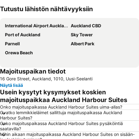
Tutustu lähistön nähtävyyksiin
Laajenna kartta
International Airport Auckland
Auckland CBD
Port of Auckland
Sky Tower
Parnell
Albert Park
Orewa Beach
Majoituspaikan tiedot
16 Gore Street, Auckland, 1010, Uusi-Seelanti
Näytä lisää
Usein kysytyt kysymykset koskien
majoituspaikkaa Auckland Harbour Suites
Onko majoituspaikassa Auckland Harbour Suites uima-allas?
Ovatko lemmikkieläimet sallittuja majoituspaikassa Auckland
Harbour Suites?
Onko majoituspaikassa Auckland Harbour Suites pysäköintiä
saatavilla?
Mihin aikaan majoituspaikassa Auckland Harbour Suites on sisään-