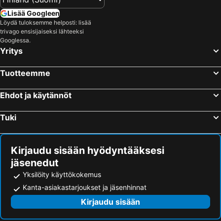
Lisää Googleen
Löydä tuloksemme helposti: lisää
trivago ensisijaiseksi lähteeksi
Googlessa.
Yritys
Tuotteemme
Ehdot ja käytännöt
Tuki
Kirjaudu sisään hyödyntääksesi
jäsenedut
Yksilöity käyttökokemus
Kanta-asiakastarjoukset ja jäsenhinnat
Kirjaudu sisään