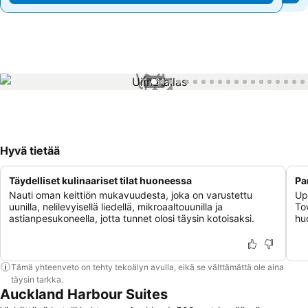
1 / 64
Hyvä tietää
Täydelliset kulinaariset tilat huoneessa
Pa
Nauti oman keittiön mukavuudesta, joka on varustettu
Up
uunilla, nelilevyisellä liedellä, mikroaaltouunilla ja
To
astianpesukoneella, jotta tunnet olosi täysin kotoisaksi.
huo
Tämä yhteenveto on tehty tekoälyn avulla, eikä se välttämättä ole aina
täysin tarkka.
Auckland Harbour Suites