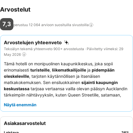
Arvostelut
7,3
perustuu 12 064 arvioon suosituilla
sivustoilla
Arvostelujen yhteenveto
Tekoälyn tekemä yhteenveto 900+ arvostelusta · Päivitetty viimeksi: 29
May 2026
Tämä hotelli on monipuolinen kaupunkikeskus, joka sopii
erinomaisesti
turisteille
,
liikematkailijoille
ja
pidempään
oleskeleville
, tarjoten käytännöllisen ja itsenäisen
matkakokemuksen. Sen ensiluokkainen
sijainti kaupungin
keskustassa
tarjoaa vertaansa vailla olevan pääsyn Aucklandin
tärkeimpiin nähtävyyksiin, kuten Queen Streetille, satamaan,
Britomartiin ja Sky Toweriin, kaikki kävelyetäisyydellä.
Näytä enemmän
Erinomainen mukavuus on
huoneen minikeittiö, jossa on
pesukone ja kuivausrumpu
, täydellinen itsepalveluun ja
pidempiin vierailuihin. Asiakkaat kehuvat jatkuvasti
ystävällistä
Asiakasarvostelut
ja avuliasta vastaanoton henkilökuntaa
, joka varmistaa
mukavan oleskelun, vaikka paikan päällä ei ole
Loistava
26
%