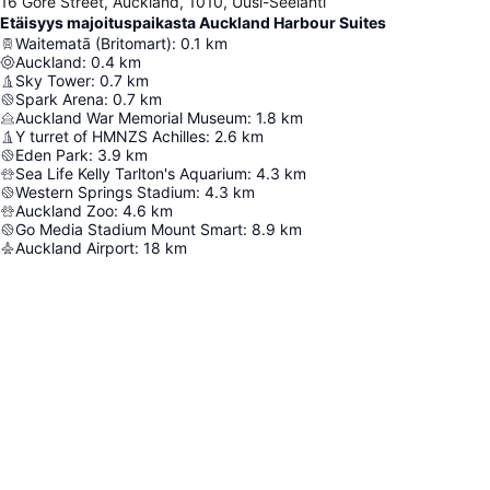
16 Gore Street, Auckland, 1010, Uusi-Seelanti
Etäisyys majoituspaikasta Auckland Harbour Suites
Waitematā (Britomart)
:
0.1
km
Auckland
:
0.4
km
Sky Tower
:
0.7
km
Spark Arena
:
0.7
km
Auckland War Memorial Museum
:
1.8
km
Y turret of HMNZS Achilles
:
2.6
km
Eden Park
:
3.9
km
Sea Life Kelly Tarlton's Aquarium
:
4.3
km
Western Springs Stadium
:
4.3
km
Auckland Zoo
:
4.6
km
Go Media Stadium Mount Smart
:
8.9
km
Auckland Airport
:
18
km