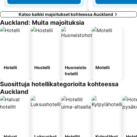
Katso kaikki majoitukset kohteessa Auckland
Auckland: Muita majoituksia
Hotelli
Hostelli
Huoneisto
Motelli
hotelli
Suosittuja hotellikategorioita kohteessa
Auckland
Halvat
Luksushot
Hotellit
Kylpylähot
Hotel