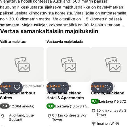
Viehättävä hotelli kohteessa Auckland. 500 metrin päässä
kaupungin keskustasta sijaitseva majoituspaikka on kävelymatkan
päässä useista kiinnostavista kohteista. Vierailijoilla on lentoasemalle
noin 30. 0 kilometrin matka. Majoitusliike on 1. 5 kilometrin päässä
satamasta. Majoitustilojen kokonaismäärä on 90. Majoitus tarjoaa
Vertaa samankaltaisiin majoituksiin
Wi-Fi-yhteyden Internetiin tiloissaan. Matkailijat otetaan vastaan
aulan vastaanotossa, joka on auki 24 h vuorokaudessa. Joihinkin
Valittu majoitus
Vastaavia majoituksia
huoneisiin voi saada vauvasängyn perheen pienimmille pyynnöstä.
Majoituspaikka ei ole lemmikkiystävällinen. Käytettävissä on
pysäköintimahdollisuus
Huoneisto palveluilla
Hotelli
Hotelli
4 Tähtiluokitus
5 Tähtiluokitus
5 Tähtiluokitus
Jaa
Lisää suosikkeihin
Jaa
Lisää suosikkeihin
Jaa
Lisää suo
Auckland Harbour
Pullman Auckland
Cordis, Auckland
Suites
Hotel & Apartments
8,9
Loistava
(
15 372 
7,3
8,6
(
12 064 arviota
)
Loistava
(
10 578 arviota
)
1.0 km kohteesta S
Tower
Auckland, Uusi-
0.7 km kohteesta Sky
Seelanti
Tower
Ilmainen Wi-Fi