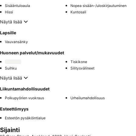
Sisääntuloaula
Nopea sisään-/uloskirjautuminen
Hissi
Kuntosali
Näytä lisää
Lapsille
Vauvansänky
Huoneen palvelut/mukavuudet
Tiskikone
Suihku
Silitysvälineet
Näytä lisää
Liikuntamahdollisuudet
Polkupyörien vuokraus
Urheilumahdollisuus
Esteettömyys
Esteetön pysäköintialue
Sijainti