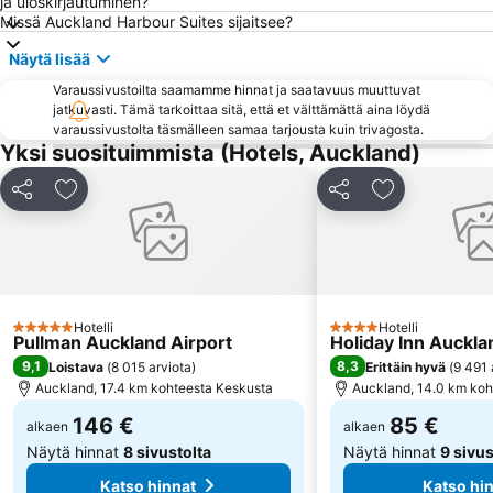
ja uloskirjautuminen?
Missä Auckland Harbour Suites sijaitsee?
Näytä lisää
Varaussivustoilta saamamme hinnat ja saatavuus muuttuvat
jatkuvasti. Tämä tarkoittaa sitä, että et välttämättä aina löydä
varaussivustolta täsmälleen samaa tarjousta kuin trivagosta.
Yksi suosituimmista (Hotels, Auckland)
Jaa
Lisää suosikkeihin
Jaa
Lisää suosikk
Hotelli
Hotelli
5 Tähtiluokitus
4 Tähtiluokitus
Pullman Auckland Airport
Holiday Inn Auckla
9,1
8,3
Loistava
(
8 015 arviota
)
Erittäin hyvä
(
9 491 
Auckland, 17.4 km kohteesta Keskusta
Auckland, 14.0 km koh
146 €
85 €
alkaen
alkaen
Näytä hinnat
8 sivustolta
Näytä hinnat
9 sivus
Katso hinnat
Katso hi