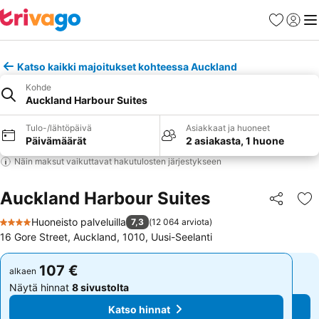
Suosikit
Kirjaud
Val
Katso kaikki majoitukset kohteessa Auckland
Kohde
Auckland Harbour Suites
Tulo-/lähtöpäivä
Asiakkaat ja huoneet
Päivämäärät
2 asiakasta, 1 huone
Näin maksut vaikuttavat hakutulosten järjestykseen
Auckland Harbour Suites
Jaa
Li
Huoneisto palveluilla
7,3
(
12 064 arviota
)
4 Tähtiluokitus
16 Gore Street, Auckland, 1010, Uusi-Seelanti
107 €
107 €
alkaen
alkaen
Näytä hinnat
8 sivustolta
Näytä hinnat
8 sivustolta
Katso hinnat
Katso hinnat