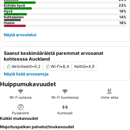
ruokailumahdollisuutta. Parhaan kokemuksen saamiseksi
Erittäin hyvä
23
%
harkitse huoneen varaamista
Hyvä
ylemmästä kerroksesta
19
%
Kohtalainen
14
%
mahdollisesti rauhallisemman ympäristön vuoksi
.
Huono
18
%
Näytä arvostelut
Saanut keskimääräistä paremmat arvosanat
kohteessa Auckland
Aktiviteetit
•
9,2
Wi-Fi
•
8,4
Keittiö
•
4,9
Näytä lisää arvosanoja
Huippumukavuudet
Wi-Fi aulassa
Wi-Fi huoneessa
Uima-allas
Pysäköinti
Kuntosali
Kaikki mukavuudet
Majoituspaikan palvelut/mukavuudet