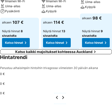
Ilmainen Wi-Fi
Ilmainen Wi-Fi
Uima-allas
Uima-allas
Uima-allas
Kylpylä
Pysäköinti
Kylpylä
Katso hinnat
98 €
alkaen
Katso hinnat
Katso hinnat
107 €
114 €
alkaen
alkaen
Näytä hinnat
8
Näytä hinnat
13
Näytä hinnat
9
sivustolta
sivustolta
sivustolta
Katso hinnat
Katso hinnat
Katso hinnat
Katso kaikki majoitukset kohteessa Auckland
Hintatrendi
Perustuu alhaisimpiin hintoihin trivagossa viimeisten 30 päivän aikana
0 €
0 €
0 €