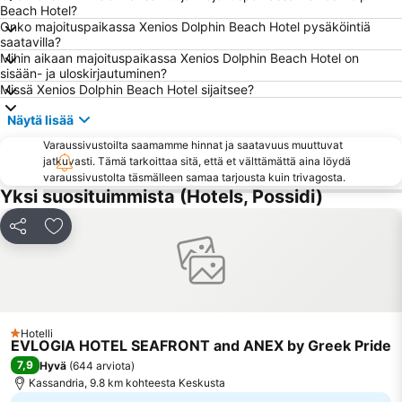
Paradisos
Marina Porto Carras
Beach Hotel?
Onko majoituspaikassa Xenios Dolphin Beach Hotel pysäköintiä
Panagia Vourvourou
saatavilla?
Mihin aikaan majoituspaikassa Xenios Dolphin Beach Hotel on
sisään- ja uloskirjautuminen?
Missä Xenios Dolphin Beach Hotel sijaitsee?
Näytä lisää
Varaussivustoilta saamamme hinnat ja saatavuus muuttuvat
jatkuvasti. Tämä tarkoittaa sitä, että et välttämättä aina löydä
varaussivustolta täsmälleen samaa tarjousta kuin trivagosta.
Yksi suosituimmista (Hotels, Possidi)
Jaa
Lisää suosikkeihin
Hotelli
1 Tähtiluokitus
EVLOGIA HOTEL SEAFRONT and ANEX by Greek Pride
7,9
Hyvä
(
644 arviota
)
Kassandria, 9.8 km kohteesta Keskusta