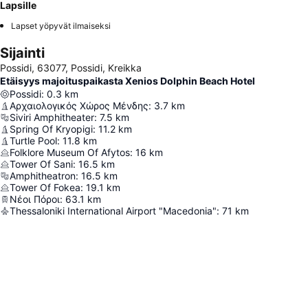
Lapsille
Lapset yöpyvät ilmaiseksi
Sijainti
Possidi, 63077, Possidi, Kreikka
Etäisyys majoituspaikasta Xenios Dolphin Beach Hotel
Possidi
:
0.3
km
Αρχαιολογικός Χώρος Μένδης
:
3.7
km
Siviri Amphitheater
:
7.5
km
Spring Of Kryopigi
:
11.2
km
Turtle Pool
:
11.8
km
Folklore Museum Of Afytos
:
16
km
Tower Of Sani
:
16.5
km
Amphitheatron
:
16.5
km
Tower Of Fokea
:
19.1
km
Νέοι Πόροι
:
63.1
km
Thessaloniki International Airport "Macedonia"
:
71
km