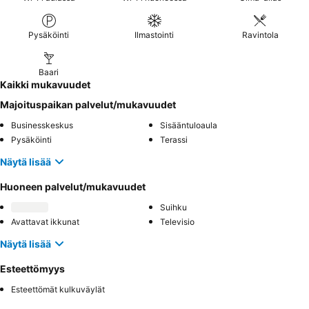
Pysäköinti
Ilmastointi
Ravintola
Baari
Kaikki mukavuudet
Majoituspaikan palvelut/mukavuudet
Businesskeskus
Sisääntuloaula
Pysäköinti
Terassi
Näytä lisää
Huoneen palvelut/mukavuudet
Suihku
Avattavat ikkunat
Televisio
Näytä lisää
Esteettömyys
Esteettömät kulkuväylät