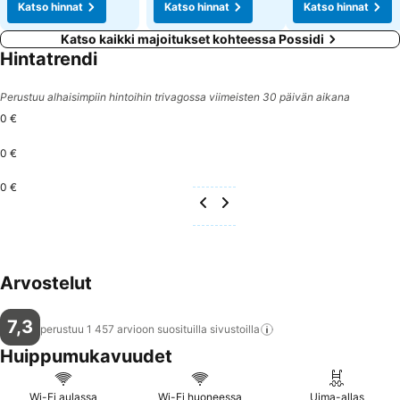
Katso hinnat
Katso hinnat
Katso hinnat
Katso kaikki majoitukset kohteessa Possidi
Hintatrendi
Perustuu alhaisimpiin hintoihin trivagossa viimeisten 30 päivän aikana
0 €
0 €
0 €
Arvostelut
7,3
perustuu 1 457 arvioon suosituilla
sivustoilla
Huippumukavuudet
Wi-Fi aulassa
Wi-Fi huoneessa
Uima-allas