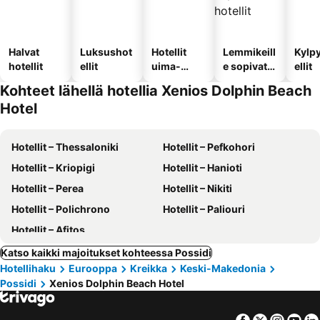
Halvat
Luksushot
Hotellit
Lemmikeill
Kylp
hotellit
ellit
uima-
e sopivat
ellit
altaalla
hotellit
Kohteet lähellä hotellia Xenios Dolphin Beach
Hotel
Hotellit – Thessaloniki
Hotellit – Pefkohori
Hotellit – Kriopigi
Hotellit – Hanioti
Hotellit – Perea
Hotellit – Nikiti
Hotellit – Polichrono
Hotellit – Paliouri
Hotellit – Afitos
Katso kaikki majoitukset kohteessa Possidi
Hotellihaku
Eurooppa
Kreikka
Keski-Makedonia
Possidi
Xenios Dolphin Beach Hotel
Facebook
Twitter
Insta
Yo