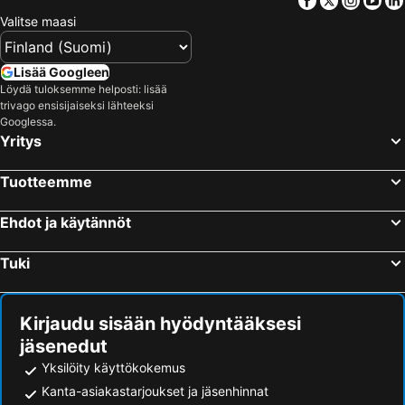
Valitse maasi
Lisää Googleen
Löydä tuloksemme helposti: lisää
trivago ensisijaiseksi lähteeksi
Googlessa.
Yritys
Tuotteemme
Ehdot ja käytännöt
Tuki
Kirjaudu sisään hyödyntääksesi
jäsenedut
Yksilöity käyttökokemus
Kanta-asiakastarjoukset ja jäsenhinnat