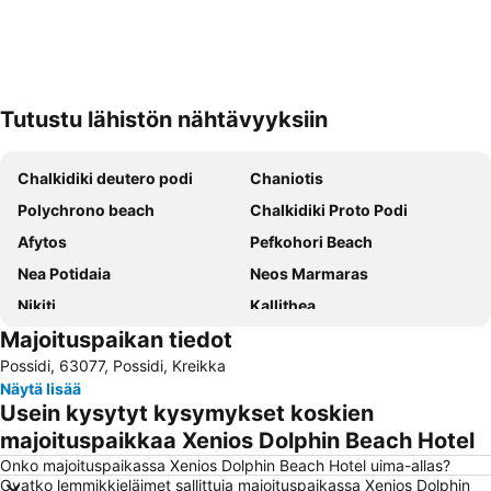
Tutustu lähistön nähtävyyksiin
Laajenna kartta
Chalkidiki deutero podi
Chaniotis
Polychrono beach
Chalkidiki Proto Podi
Afytos
Pefkohori Beach
Nea Potidaia
Neos Marmaras
Nikiti
Kallithea
Majoituspaikan tiedot
Afytos Beach
Porto Carras Grand Resort Golf Club
Possidi, 63077, Possidi, Kreikka
Karidi
Zeus
Näytä lisää
Kriopigi
Sani
Usein kysytyt kysymykset koskien
Sunshine
Chanioti 3
majoituspaikkaa Xenios Dolphin Beach Hotel
Kalogria Beach
Lagomandra
Onko majoituspaikassa Xenios Dolphin Beach Hotel uima-allas?
Ovatko lemmikkieläimet sallittuja majoituspaikassa Xenios Dolphin