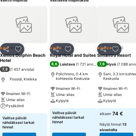
Valittu majoitus
Vastaavia majoituksia
Hotelli
Hotelli
Hotelli
3 Tähtiluokitus
4 Tähtiluokitus
5 Tähtiluokitus
Jaa
Lisää suosikkeihin
Jaa
Lisää suosikkeihin
Jaa
Lisää suo
Xenios Dolphin Beach
Royal Hotel and Suites
Simantro Resort
Hotel
8,6
7,6
Loistava
(
1 721 arviota
)
Hyvä
(
7 088 arvi
7,3
(
1 457 arviota
)
Polichrono, 0.4 km
Sani, 3.3 km kohte
kohteesta Keskusta
Keskusta
Possidi, Kreikka
Ilmainen Wi-Fi
Ilmainen Wi-Fi
Ilmainen Wi-Fi
Uima-allas
Uima-allas
Uima-allas
Kylpylä
Kylpylä
Pysäköinti
Valitse päivät
74 €
alkaen
nähdäksesi tarkat
Valitse päivät
hinnat
nähdäksesi tarkat
Näytä hinnat
13
hinnat
sivustolta