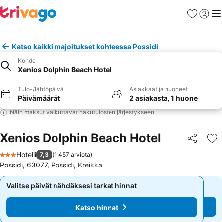
Suosikit
Kirjaud
Val
Katso kaikki majoitukset kohteessa Possidi
Kohde
Xenios Dolphin Beach Hotel
Tulo-/lähtöpäivä
Asiakkaat ja huoneet
Päivämäärät
2 asiakasta, 1 huone
Näin maksut vaikuttavat hakutulosten järjestykseen
Xenios Dolphin Beach Hotel
Jaa
Li
Hotelli
7,3
(
1 457 arviota
)
3 Tähtiluokitus
Possidi, 63077, Possidi, Kreikka
Valitse päivät nähdäksesi tarkat hinnat
Valitse päivät nähdäksesi tarkat hinnat
Katso hinnat
Katso hinnat