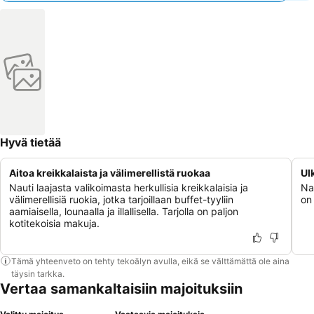
Hyvä tietää
Aitoa kreikkalaista ja välimerellistä ruokaa
Ul
Nauti laajasta valikoimasta herkullisia kreikkalaisia ja
Na
välimerellisiä ruokia, jotka tarjoillaan buffet-tyyliin
on
aamiaisella, lounaalla ja illallisella. Tarjolla on paljon
kotitekoisia makuja.
Tämä yhteenveto on tehty tekoälyn avulla, eikä se välttämättä ole aina
täysin tarkka.
Vertaa samankaltaisiin majoituksiin