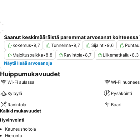
Saanut keskimääräistä paremmat arvosanat kohteessa 
Kokemus
•
9,7
Tunnelma
•
9,7
Sijainti
•
9,6
Puhtau
Majoituspaikka
•
8,8
Ravintola
•
8,7
Liikematkailu
•
8,3
Näytä lisää arvosanoja
Huippumukavuudet
Wi-Fi aulassa
Wi-Fi huonees
Kylpylä
Pysäköinti
Ravintola
Baari
Kaikki mukavuudet
Hyvinvointi
Kauneushoitola
Hieronta