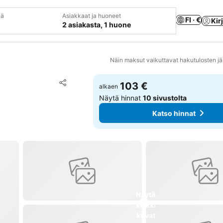
vä
Asiakkaat ja huoneet
FI · €
Kir
2 asiakasta, 1 huone
Näin maksut vaikuttavat hakutulosten jä
Lisää suosikkeihin
103 €
alkaen
Jaa
Näytä hinnat
10 sivustolta
Katso hinnat