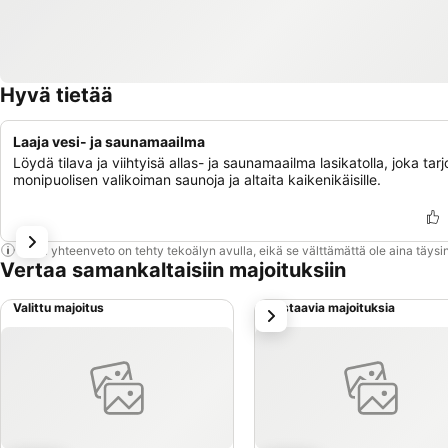
Hyvä tietää
Laaja vesi- ja saunamaailma
Löydä tilava ja viihtyisä allas- ja saunamaailma lasikatolla, joka tar
monipuolisen valikoiman saunoja ja altaita kaikenikäisille.
Tämä yhteenveto on tehty tekoälyn avulla, eikä se välttämättä ole aina täysin
Vertaa samankaltaisiin majoituksiin
Valittu majoitus
Vastaavia majoituksia
seuraava