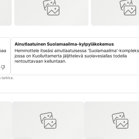
Ainutlaatuinen Suolamaailma-kylpyläkokemus
joaa
Hemmottele itseäsi ainutlaatuisessa 'Suolamaailma'-kompleks
jossa on Kuolluttamerta jäljittelevä suolavesiallas todella
rentouttavaan kelluntaan.
 tarkka.