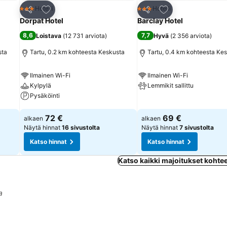
Lisää suosikkeihin
Lisää suosikkeihin
Hotelli
Hotelli
3 Tähtiluokitus
3 Tähtiluokitus
Jaa
Jaa
Dorpat Hotel
Barclay Hotel
8,6
7,7
Loistava
(
12 731 arviota
)
Hyvä
(
2 356 arviota
)
sta
Tartu, 0.2 km kohteesta Keskusta
Tartu, 0.4 km kohteesta Ke
Ilmainen Wi-Fi
Ilmainen Wi-Fi
Kylpylä
Lemmikit sallittu
Pysäköinti
Katso hinnat
Katso hinnat
72 €
69 €
alkaen
alkaen
Näytä hinnat
16 sivustolta
Näytä hinnat
7 sivustolta
Katso hinnat
Katso hinnat
Katso kaikki majoitukset kohte
a