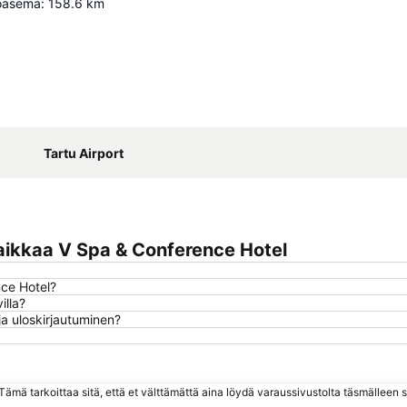
toasema
:
158.6
km
Laajenna kartta
Tartu Airport
aikkaa V Spa & Conference Hotel
nce Hotel?
illa?
a uloskirjautuminen?
ämä tarkoittaa sitä, että et välttämättä aina löydä varaussivustolta täsmälleen