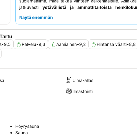
suolamaailma, mikä takaa viihteen kaikenikäisille. Asiakk
jatkuvasti
ystävällistä ja ammattitaitoista henkilöku
herkullista ja monipuolista
aamiaista
. Todella erityisen
Näytä enemmän
saamiseksi harkitse
Superior-huoneen
varaamista
rakennuksesta, jossa on moderni sisustus ja tilava mukavu
Tartu
s
•
9,5
Palvelu
•
9,3
Aamiainen
•
9,2
Hintansa väärti
•
8,8
sa
Uima-allas
Ilmastointi
Höyrysauna
Sauna