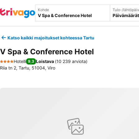
Kohde
Tulo-/lähtöpäi
Päivämäärät
Katso kaikki majoitukset kohteessa Tartu
V Spa & Conference Hotel
Hotelli
Loistava
(
10 239 arviota
)
9,3
4 Tähtiluokitus
Riia tn 2, Tartu, 51004, Viro