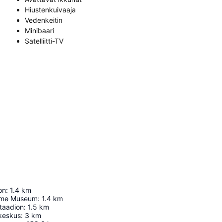
Hiustenkuivaaja
Vedenkeitin
Minibaari
Satelliitti-TV
on
:
1.4
km
ome Museum
:
1.4
km
staadion
:
1.5
km
ikeskus
:
3
km