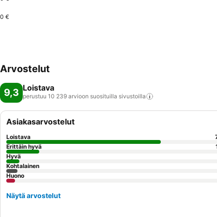
0 €
Arvostelut
Loistava
9,3
perustuu 10 239 arvioon suosituilla
sivustoilla
Asiakasarvostelut
Loistava
Erittäin hyvä
Hyvä
Kohtalainen
Huono
Näytä arvostelut