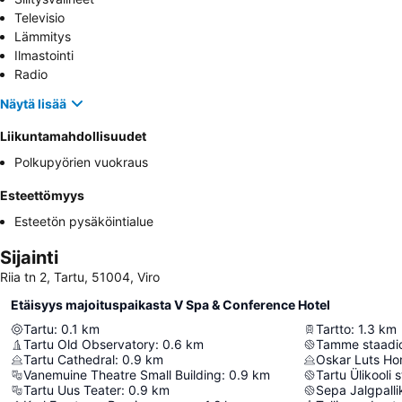
Televisio
Lämmitys
Ilmastointi
Radio
Näytä lisää
Liikuntamahdollisuudet
Polkupyörien vuokraus
Esteettömyys
Esteetön pysäköintialue
Sijainti
Riia tn 2, Tartu, 51004, Viro
Etäisyys majoituspaikasta V Spa & Conference Hotel
Tartu
:
0.1
km
Tartto
:
1.3
km
Tartu Old Observatory
:
0.6
km
Tamme staadi
Tartu Cathedral
:
0.9
km
Oskar Luts H
Vanemuine Theatre Small Building
:
0.9
km
Tartu Ülikooli 
Tartu Uus Teater
:
0.9
km
Sepa Jalgpall