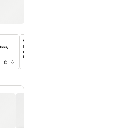
Gourmet-ruokailua Joyce-ravintolassa
issa,
Nauti poikkeuksellisesta keittiöstä paikan päällä olevas
ravintolassa, jota kehutaan herkullisesta ruoastaan ja el
ilmapiiristään.