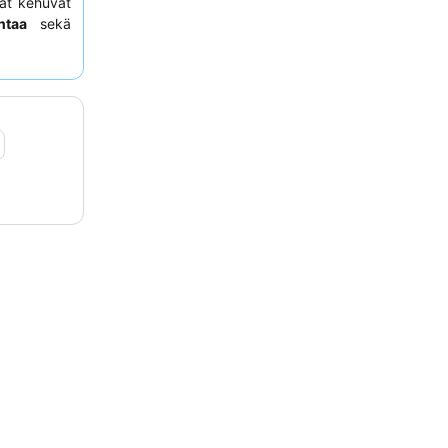
aat kehuvat
ntaa
sekä
 kokemuksen
 uudesta
us.