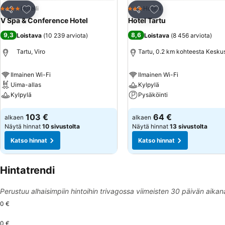
Lisää suosikkeihin
Lisää suosikkeihin
Hotelli
Hotelli
4 Tähtiluokitus
3 Tähtiluokitus
Jaa
Jaa
V Spa & Conference Hotel
Hotel Tartu
9,3
8,6
Loistava
(
10 239 arviota
)
Loistava
(
8 456 arviota
)
Tartu, Viro
Tartu, 0.2 km kohteesta Kesku
Ilmainen Wi-Fi
Ilmainen Wi-Fi
Uima-allas
Kylpylä
Kylpylä
Pysäköinti
Katso hinnat
Katso hinnat
103 €
64 €
alkaen
alkaen
Näytä hinnat
10 sivustolta
Näytä hinnat
13 sivustolta
Katso hinnat
Katso hinnat
Hintatrendi
Perustuu alhaisimpiin hintoihin trivagossa viimeisten 30 päivän aikan
0 €
0 €