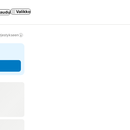
Valikko
jaudu
rjestykseen