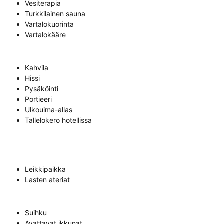
Vesiterapia
Turkkilainen sauna
Vartalokuorinta
Vartalokääre
Kahvila
Hissi
Pysäköinti
Portieeri
Ulkouima-allas
Tallelokero hotellissa
Leikkipaikka
Lasten ateriat
Suihku
Avattavat ikkunat