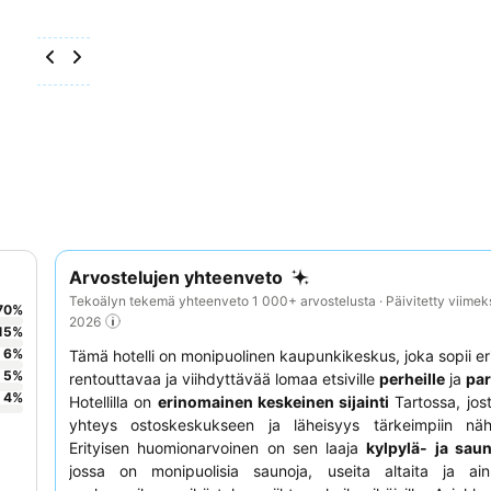
Arvostelujen yhteenveto
Tekoälyn tekemä yhteenveto 1 000+ arvostelusta · Päivitetty viimek
70
%
2026
15
%
6
%
Tämä hotelli on monipuolinen kaupunkikeskus, joka sopii er
5
%
rentouttavaa ja viihdyttävää lomaa etsiville
perheille
ja
par
4
%
Hotellilla on
erinomainen keskeinen sijainti
Tartossa, jos
yhteys ostoskeskukseen ja läheisyys tärkeimpiin näht
Erityisen huomionarvoinen on sen laaja
kylpylä- ja sau
jossa on monipuolisia saunoja, useita altaita ja ainu