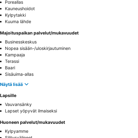
Poreallas
Kauneushoidot
Kylpytakki
Kuuma lähde
Majoituspaikan palvelut/mukavuudet
Businesskeskus
Nopea sisään-/uloskirjautuminen
Kampaaja
Terassi
Baari
Sisäuima-allas
Näytä lisää
Lapsille
Vauvansänky
Lapset yöpyvät ilmaiseksi
Huoneen palvelut/mukavuudet
Kylpyamme
Silitysvälineet