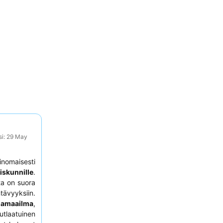
si: 29 May
inomaisesti
iskunnille
.
ta on suora
ävyyksiin.
namaailma
,
tlaatuinen