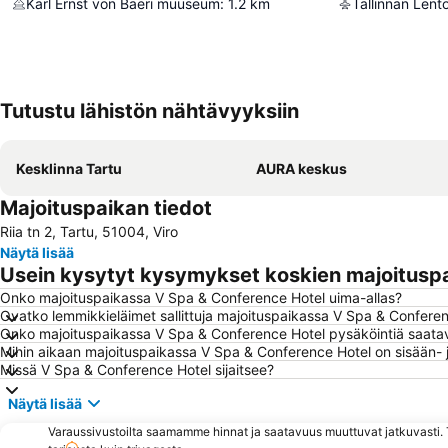
Karl Ernst von Baeri muuseum
:
1.2
km
Tallinnan Len
Tutustu lähistön nähtävyyksiin
Kesklinna Tartu
AURA keskus
Majoituspaikan tiedot
Riia tn 2, Tartu, 51004, Viro
Näytä lisää
Usein kysytyt kysymykset koskien majoitusp
Onko majoituspaikassa V Spa & Conference Hotel uima-allas?
Ovatko lemmikkieläimet sallittuja majoituspaikassa V Spa & Confere
Onko majoituspaikassa V Spa & Conference Hotel pysäköintiä saatav
Mihin aikaan majoituspaikassa V Spa & Conference Hotel on sisään- j
Missä V Spa & Conference Hotel sijaitsee?
Näytä lisää
Varaussivustoilta saamamme hinnat ja saatavuus muuttuvat jatkuvasti. T