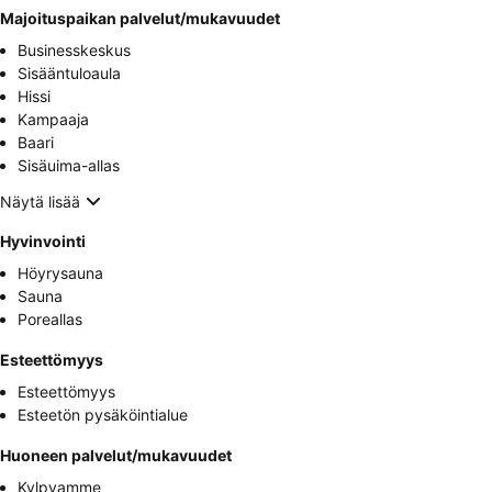
Majoituspaikan palvelut/mukavuudet
Businesskeskus
Sisääntuloaula
Hissi
Kampaaja
Baari
Sisäuima-allas
Näytä lisää
Hyvinvointi
Höyrysauna
Sauna
Poreallas
Esteettömyys
Esteettömyys
Esteetön pysäköintialue
Huoneen palvelut/mukavuudet
Kylpyamme