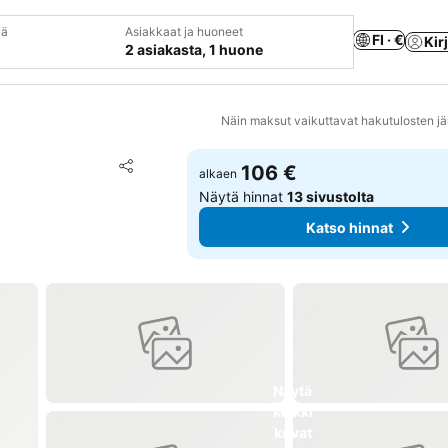
vä
Asiakkaat ja huoneet
FI · €
Kir
2 asiakasta, 1 huone
Näin maksut vaikuttavat hakutulosten jä
Lisää suosikkeihin
106 €
alkaen
Jaa
Näytä hinnat
13 sivustolta
Katso hinnat