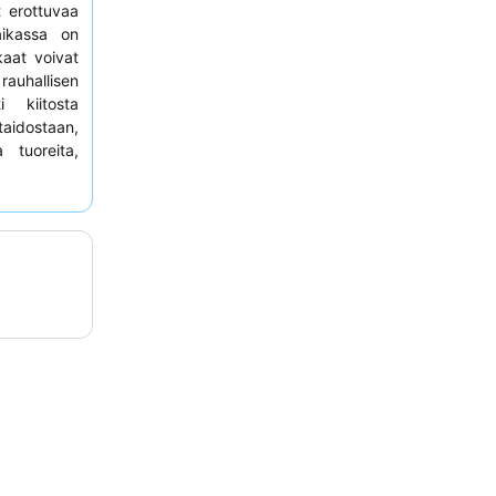
ät erottuvaa
aikassa on
kaat voivat
rauhallisen
 kiitosta
aidostaan,
 tuoreita,
taa harkita
a kutsuvalla