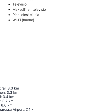
Televisio
Maksullinen televisio
Pieni oleskelutila
Wi-Fi (huone)
dral
:
3.3
km
nen
:
3.3
km
i
:
3.4
km
o
:
3.7
km
6.6
km
arossa Airport
:
7.4
km