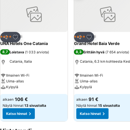
Lisää suosikkeihin
Lisää suosikkeihin
Hotelli
Hotelli
4 Tähtiluokitus
4 Tähtiluokitus
Jaa
Jaa
UNA Hotels One Catania
Grand Hotel Baia Verde
8,7
8,3
Loistava
(
1 033 arviota
)
Erittäin hyvä
(
7 654 arviota
)
Catania, Italia
Catania, 6.3 km kohteesta Kes
Ilmainen Wi-Fi
Ilmainen Wi-Fi
Uima-allas
Uima-allas
Kylpylä
Kylpylä
106 €
91 €
alkaen
alkaen
Näytä hinnat
13 sivustolta
Näytä hinnat
15 sivustolta
Katso hinnat
Katso hinnat