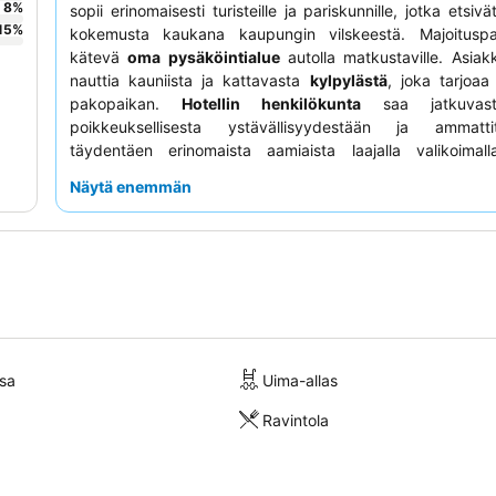
8
%
sopii erinomaisesti turisteille ja pariskunnille, jotka etsiv
15
%
kokemusta kaukana kaupungin vilskeestä. Majoitusp
kätevä
oma pysäköintialue
autolla matkustaville. Asiak
nauttia kauniista ja kattavasta
kylpylästä
, joka tarjoaa 
pakopaikan.
Hotellin henkilökunta
saa jatkuvasti
poikkeuksellisesta ystävällisyydestään ja ammattit
täydentäen erinomaista aamiaista laajalla valikoimalla
laadukkaita tuotteita. Ikimuistoisen illan viettoon kannat
Näytä enemmän
kattoterassia
, joka hurmaa houkuttelevalla muotoilullaan j
ilmapiirillään.
sa
Uima-allas
Ravintola