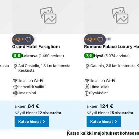
Lisää suosikkeihin
Lisää suosikkeihin
Hotelli
Hotelli
4 Tähtiluokitus
5 Tähtiluokitus
Jaa
Jaa
Grand Hotel Faraglioni
Romano Palace Luxury Ho
8,8
7,6
Loistava
(
1 490 arviota
)
Hyvä
(
5 074 arviota
)
kusta
Aci Castello, 1.3 km kohteesta
Catania, 2.8 km kohteesta 
Keskusta
Ilmainen Wi-Fi
Ilmainen Wi-Fi
Lemmikit sallittu
Uima-allas
Ilmastointi
Pysäköinti
64 €
124 €
alkaen
alkaen
Näytä hinnat
12 sivustolta
Näytä hinnat
15 sivustolta
Katso hinnat
Katso hinnat
Katso kaikki majoitukset kohtees