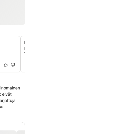
Huippumoderni 24h-kuntosali
Pidä kiinni rutiineistasi kuntosalilla, joka on varustettu m
Technogym-laitteilla ja tarjoaa pilates- ja kehonmuokkau
erinomainen
t eivät
arjottuja
su.