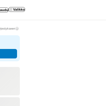
Valikko
jaudu
rjestykseen