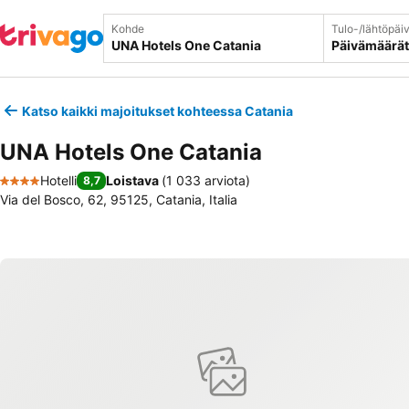
Kohde
Tulo-/lähtöpäi
Päivämäärät
Katso kaikki majoitukset kohteessa Catania
UNA Hotels One Catania
Hotelli
Loistava
(
1 033 arviota
)
8,7
4 Tähtiluokitus
Via del Bosco, 62, 95125, Catania, Italia