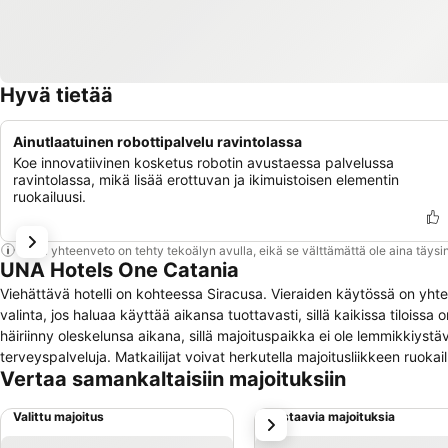
Hyvä tietää
Ainutlaatuinen robottipalvelu ravintolassa
Koe innovatiivinen kosketus robotin avustaessa palvelussa
ravintolassa, mikä lisää erottuvan ja ikimuistoisen elementin
ruokailuusi.
Tämä yhteenveto on tehty tekoälyn avulla, eikä se välttämättä ole aina täysin
UNA Hotels One Catania
Viehättävä hotelli on kohteessa Siracusa. Vieraiden käytössä on yht
valinta, jos haluaa käyttää aikansa tuottavasti, sillä kaikissa tiloiss
häiriinny oleskelunsa aikana, sillä majoituspaikka ei ole lemmikkiys
terveyspalveluja. Matkailijat voivat herkutella majoitusliikkeen ruokai
Vertaa samankaltaisiin majoituksiin
Valittu majoitus
Vastaavia majoituksia
seuraava