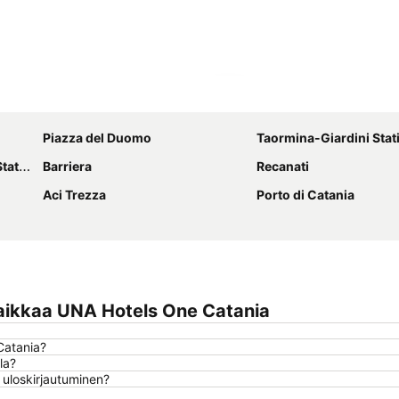
Laajenna kartta
Piazza del Duomo
Taormina-Giardini Stat
tion
Barriera
Recanati
Aci Trezza
Porto di Catania
aikkaa UNA Hotels One Catania
Catania?
la?
 uloskirjautuminen?