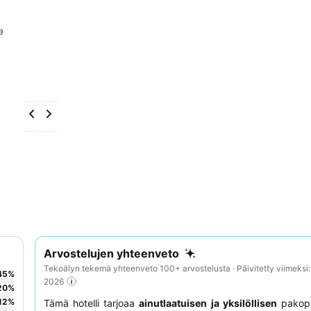
a
Arvostelujen yhteenveto
Tekoälyn tekemä yhteenveto 100+ arvostelusta · Päivitetty viimeksi
45
%
2026
20
%
12
%
Tämä hotelli tarjoaa
ainutlaatuisen ja yksilöllisen
pakopa