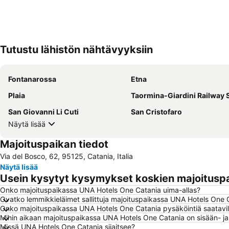
Tutustu lähistön nähtävyyksiin
Fontanarossa
Etna
Plaia
Taormina-Giardini Railway Sta
San Giovanni Li Cuti
San Cristofaro
Näytä lisää
Majoituspaikan tiedot
Via del Bosco, 62, 95125, Catania, Italia
Näytä lisää
Usein kysytyt kysymykset koskien majoitusp
Onko majoituspaikassa UNA Hotels One Catania uima-allas?
Ovatko lemmikkieläimet sallittuja majoituspaikassa UNA Hotels One 
Onko majoituspaikassa UNA Hotels One Catania pysäköintiä saatavil
Mihin aikaan majoituspaikassa UNA Hotels One Catania on sisään- ja
Missä UNA Hotels One Catania sijaitsee?