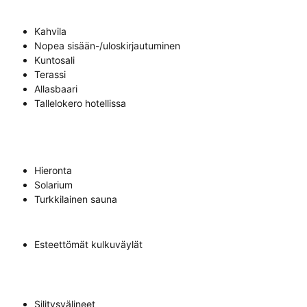
Kahvila
Nopea sisään-/uloskirjautuminen
Kuntosali
Terassi
Allasbaari
Tallelokero hotellissa
Hieronta
Solarium
Turkkilainen sauna
Esteettömät kulkuväylät
Silitysvälineet