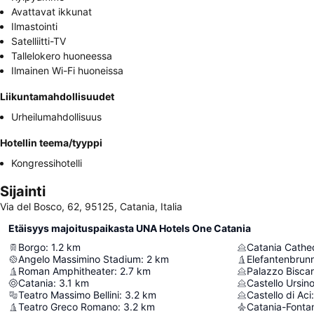
Avattavat ikkunat
Ilmastointi
Satelliitti-TV
Tallelokero huoneessa
Ilmainen Wi-Fi huoneissa
Liikuntamahdollisuudet
Urheilumahdollisuus
Hotellin teema/tyyppi
Kongressihotelli
Sijainti
Via del Bosco, 62, 95125, Catania, Italia
Etäisyys majoituspaikasta UNA Hotels One Catania
Borgo
:
1.2
km
Catania Cathe
Angelo Massimino Stadium
:
2
km
Elefantenbrun
Roman Amphitheater
:
2.7
km
Palazzo Biscar
Catania
:
3.1
km
Castello Ursin
Teatro Massimo Bellini
:
3.2
km
Castello di Aci
:
Teatro Greco Romano
:
3.2
km
Catania-Fontan