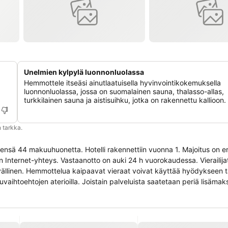
Unelmien kylpylä luonnonluolassa
Hemmottele itseäsi ainutlaatuisella hyvinvointikokemuksella
luonnonluolassa, jossa on suomalainen sauna, thalasso-allas,
turkkilainen sauna ja aistisuihku, jotka on rakennettu kallioon.
 tarkka.
eensä 44 makuuhuonetta. Hotelli rakennettiin vuonna 1. Majoitus on 
a on Internet-yhteys. Vastaanotto on auki 24 h vuorokaudessa. Vierailija
tävällinen. Hemmottelua kaipaavat vieraat voivat käyttää hyödykseen t
luvaihtoehtojen aterioilla. Joistain palveluista saatetaan periä lisämak