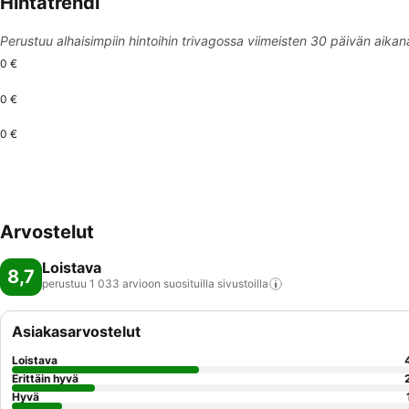
Hintatrendi
Perustuu alhaisimpiin hintoihin trivagossa viimeisten 30 päivän aikan
0 €
0 €
0 €
Arvostelut
Loistava
8,7
perustuu 1 033 arvioon suosituilla
sivustoilla
Asiakasarvostelut
Loistava
Erittäin hyvä
Hyvä