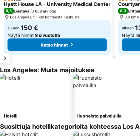
3 Tähtiluokitus
3 Tähtiluok
Hyatt House LA - University Medical Center
Courtyar
8,5
8,3
Loistava
(
3 838 arviota
)
Erittä
Los Angeles, 5.1 km kohteesta Keskusta
0.9 km k
150 €
1
alkaen
alkaen
Näytä hinnat
9 sivustolta
Näytä h
Katso hinnat
Los Angeles: Muita majoituksia
Hotelli
Huoneisto palveluilla
Suosittuja hotellikategorioita kohteessa Los 