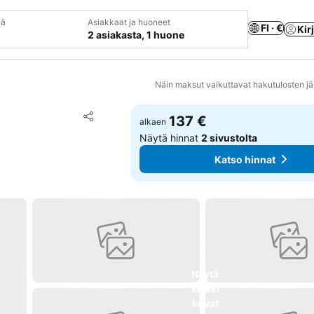
vä
Asiakkaat ja huoneet
FI · €
Kir
2 asiakasta, 1 huone
Näin maksut vaikuttavat hakutulosten jä
Lisää suosikkeihin
137 €
alkaen
Jaa
Näytä hinnat
2 sivustolta
Katso hinnat