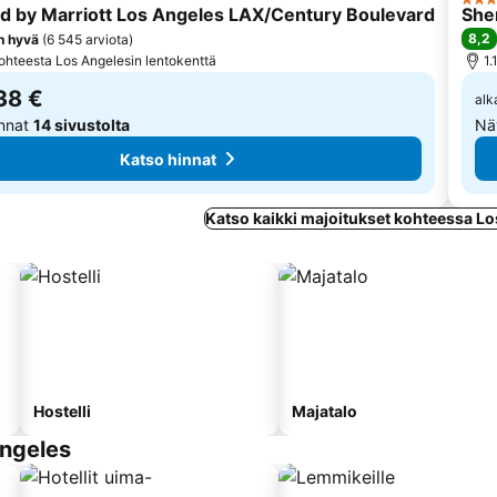
itus
4 Täh
d by Marriott Los Angeles LAX/Century Boulevard
She
8,2
in hyvä
(
6 545 arviota
)
ohteesta Los Angelesin lentokenttä
1.
38 €
alk
innat
14 sivustolta
Nä
Katso hinnat
Katso kaikki majoitukset kohteessa L
Hostelli
Majatalo
Angeles