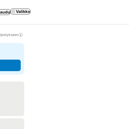
Valikko
jaudu
rjestykseen