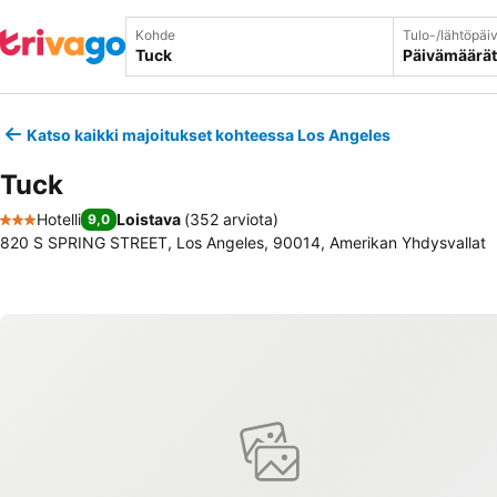
Kohde
Tulo-/lähtöpäi
Päivämäärät
Katso kaikki majoitukset kohteessa Los Angeles
Tuck
Hotelli
Loistava
(
352 arviota
)
9,0
3 Tähtiluokitus
820 S SPRING STREET, Los Angeles, 90014, Amerikan Yhdysvallat