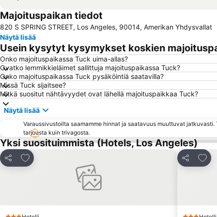
Majoituspaikan tiedot
820 S SPRING STREET, Los Angeles, 90014, Amerikan Yhdysvallat
Näytä lisää
Usein kysytyt kysymykset koskien majoitusp
Onko majoituspaikassa Tuck uima-allas?
Ovatko lemmikkieläimet sallittuja majoituspaikassa Tuck?
Onko majoituspaikassa Tuck pysäköintiä saatavilla?
Missä Tuck sijaitsee?
Mitkä suositut nähtävyydet ovat lähellä majoituspaikkaa Tuck?
Näytä lisää
Varaussivustoilta saamamme hinnat ja saatavuus muuttuvat jatkuvasti. T
tarjousta kuin trivagosta.
Yksi suosituimmista (Hotels, Los Angeles)
Lisää suosikkeihin
Lisää
Jaa
Jaa
Hotelli
Hotelli