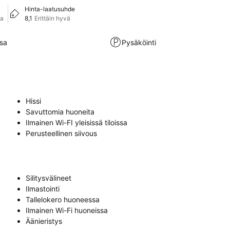
Hinta-laatusuhde
va
8,1
Erittäin hyvä
sa
Pysäköinti
Hissi
Savuttomia huoneita
Ilmainen Wi-FI yleisissä tiloissa
Perusteellinen siivous
Silitysvälineet
Ilmastointi
Tallelokero huoneessa
Ilmainen Wi-Fi huoneissa
Äänieristys