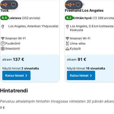
Lisää suosikkeihin
Lisää suosikkeihin
Hotelli
Hotelli
3 Tähtiluokitus
4 Tähtiluokitus
Jaa
Jaa
Tuck
Freehand Los Angeles
9,0
8,2
Loistava
(
352 arviota
)
Erittäin hyvä
(
13 389 arviota
Los Angeles, Amerikan Yhdysvallat
Los Angeles, 0.8 km kohteesta
Keskusta
Ilmainen Wi-Fi
Ilmainen Wi-Fi
Pysäköinti
Uima-allas
Ilmastointi
Kylpylä
137 €
91 €
alkaen
alkaen
Näytä hinnat
2 sivustolta
Näytä hinnat
16 sivustolta
Katso hinnat
Katso hinnat
Hintatrendi
Perustuu alhaisimpiin hintoihin trivagossa viimeisten 30 päivän aikan
0 €