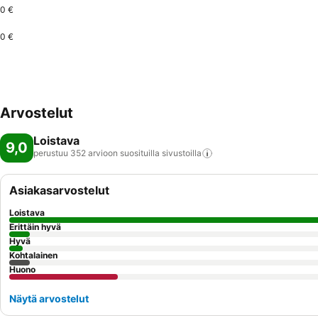
0 €
0 €
Arvostelut
Loistava
9,0
perustuu 352 arvioon suosituilla
sivustoilla
Asiakasarvostelut
Loistava
Erittäin hyvä
Hyvä
Kohtalainen
Huono
Näytä arvostelut