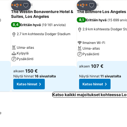
Lisää suosikkeihin
Lisää suosikkeihin
Hotelli
Hotelli
4 Tähtiluokitus
4 Tähtiluokitus
Jaa
Jaa
The Westin Bonaventure Hotel &
The Biltmore Los Angeles
Suites, Los Angeles
8,1
)
Erittäin hyvä
(
15 699 arvi
8,4
Erittäin hyvä
(
19 161 arviota
)
2.9 km kohteesta Dodger S
2.7 km kohteesta Dodger Stadium
Ilmainen Wi-Fi
Uima-allas
Uima-allas
Kylpylä
Pysäköinti
Pysäköinti
107 €
alkaen
150 €
alkaen
Näytä hinnat
16 sivustolta
Näytä hinnat
11 sivustolta
Katso hinnat
Katso hinnat
Katso kaikki majoitukset kohteessa L
a