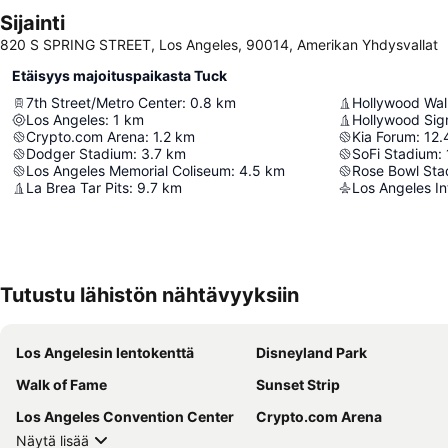
Sijainti
820 S SPRING STREET, Los Angeles, 90014, Amerikan Yhdysvallat
Etäisyys majoituspaikasta Tuck
7th Street/Metro Center
:
0.8
km
Hollywood Wal
Los Angeles
:
1
km
Hollywood Sig
Crypto.com Arena
:
1.2
km
Kia Forum
:
12.
Dodger Stadium
:
3.7
km
SoFi Stadium
:
Los Angeles Memorial Coliseum
:
4.5
km
Rose Bowl Sta
La Brea Tar Pits
:
9.7
km
Los Angeles In
Tutustu lähistön nähtävyyksiin
Los Angelesin lentokenttä
Disneyland Park
Walk of Fame
Sunset Strip
Los Angeles Convention Center
Crypto.com Arena
Näytä lisää