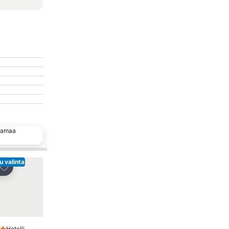
 samaa
u valinta
Suosittu valinta
Lisää suosikkeihin
Lisää suosikkeihi
Jaa
Hotelli
Hotelli