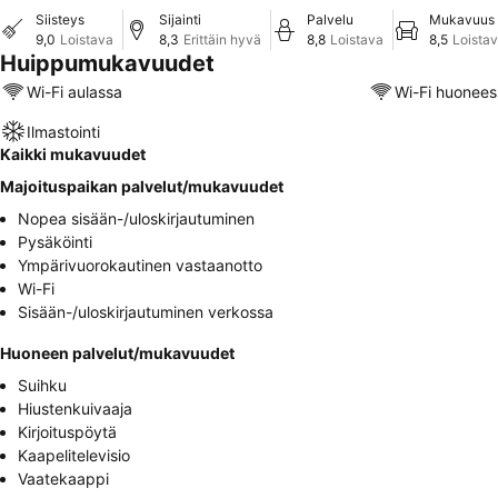
Siisteys
Sijainti
Palvelu
Mukavuus
9,0
Loistava
8,3
Erittäin hyvä
8,8
Loistava
8,5
Loista
Huippumukavuudet
Wi-Fi aulassa
Wi-Fi huonees
Ilmastointi
Kaikki mukavuudet
Majoituspaikan palvelut/mukavuudet
Nopea sisään-/uloskirjautuminen
Pysäköinti
Ympärivuorokautinen vastaanotto
Wi-Fi
Sisään-/uloskirjautuminen verkossa
Huoneen palvelut/mukavuudet
Suihku
Hiustenkuivaaja
Kirjoituspöytä
Kaapelitelevisio
Vaatekaappi