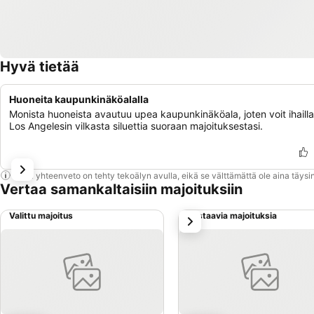
Hyvä tietää
Huoneita kaupunkinäköalalla
Monista huoneista avautuu upea kaupunkinäköala, joten voit ihailla
Los Angelesin vilkasta siluettia suoraan majoituksestasi.
Tämä yhteenveto on tehty tekoälyn avulla, eikä se välttämättä ole aina täysin
Vertaa samankaltaisiin majoituksiin
Valittu majoitus
Vastaavia majoituksia
seuraava