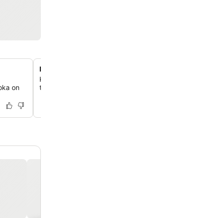
Moderni kuntokeskus käytössäsi
Käytössäsi on kuntokeskus, joten voit helposti ylläpitää
joka on
treeniohjelmaasi myös matkustaessasi.