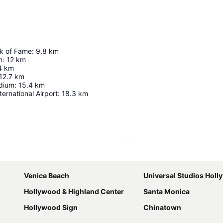
k of Fame
:
9.8
km
n
:
12
km
4
km
12.7
km
dium
:
15.4
km
ternational Airport
:
18.3
km
Laajenna kartta
Venice Beach
Universal Studios Hol
Hollywood & Highland Center
Santa Monica
Hollywood Sign
Chinatown