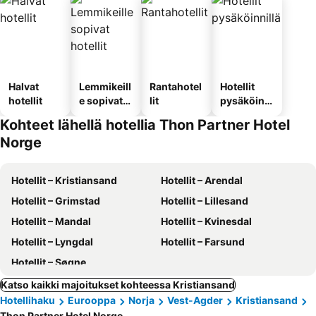
Halvat
Lemmikeill
Rantahotel
Hotellit
hotellit
e sopivat
lit
pysäköinni
hotellit
llä
Kohteet lähellä hotellia Thon Partner Hotel
Norge
Hotellit – Kristiansand
Hotellit – Arendal
Hotellit – Grimstad
Hotellit – Lillesand
Hotellit – Mandal
Hotellit – Kvinesdal
Hotellit – Lyngdal
Hotellit – Farsund
Hotellit – Søgne
Katso kaikki majoitukset kohteessa Kristiansand
Hotellihaku
Eurooppa
Norja
Vest-Agder
Kristiansand
Thon Partner Hotel Norge