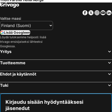
Facebook
Twitter
Insta
Yo
Valitse maasi
Lisää Googleen
Löydä tuloksemme helposti: lisää
trivago ensisijaiseksi lähteeksi
Googlessa.
Yritys
Tuotteemme
Ehdot ja käytännöt
Tuki
Kirjaudu sisään hyödyntääksesi
jäsenedut