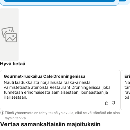
Hyvä tietää
Gourmet-ruokailua Cafe Dronningenissa
Er
Nauti laadukkaista norjalaisista raaka-aineista
Na
valmistetuista aterioista Restaurant Dronningenissa, joka
tä
tunnetaan erinomaisesta aamiaisestaan, lounaastaan ja
ra
illallisestaan.
pä
Tämä yhteenveto on tehty tekoälyn avulla, eikä se välttämättä ole aina
täysin tarkka.
Vertaa samankaltaisiin majoituksiin