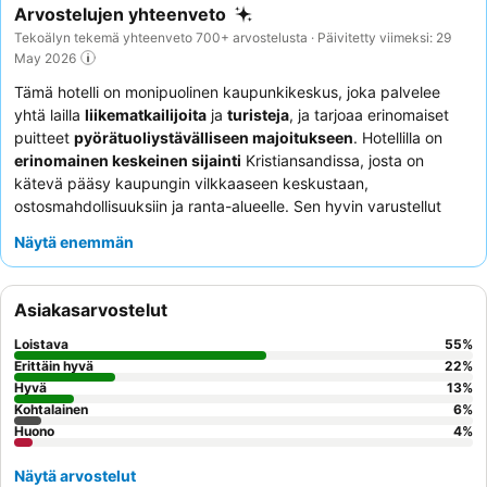
Arvostelujen yhteenveto
Tekoälyn tekemä yhteenveto 700+ arvostelusta · Päivitetty viimeksi: 29
May 2026
Tämä hotelli on monipuolinen kaupunkikeskus, joka palvelee
yhtä lailla
liikematkailijoita
ja
turisteja
, ja tarjoaa erinomaiset
puitteet
pyörätuoliystävälliseen majoitukseen
. Hotellilla on
erinomainen keskeinen sijainti
Kristiansandissa, josta on
kätevä pääsy kaupungin vilkkaaseen keskustaan,
ostosmahdollisuuksiin ja ranta-alueelle. Sen hyvin varustellut
kokoushuoneet
ja modernit mukavuudet vastaavat täydellisesti
Näytä enemmän
ammatillisiin tarpeisiin. Asiakkaat kehuvat jatkuvasti
henkilökunnan poikkeuksellista ystävällisyyttä ja erinomaista
buffetaamiaista
, joka sisältää laajan valikoiman lämpimiä ja
Asiakasarvostelut
kylmiä ruokia. Rauhallisempaa oleskelua varten asiakkaiden
kannattaa pyytää huonetta, joka ei ole kadun puolella, jotta
Loistava
55
%
mahdollinen melu ulkopuolisesta yöelämästä minimoituu.
Erittäin hyvä
22
%
Hyvä
13
%
Kohtalainen
6
%
Huono
4
%
Näytä arvostelut