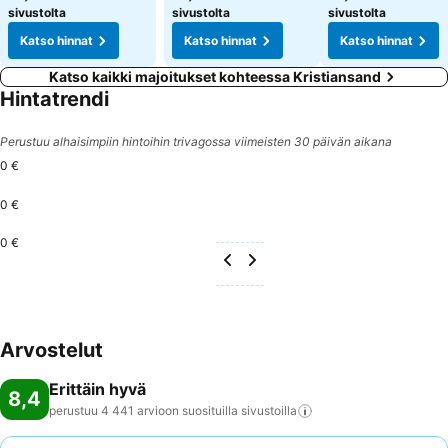
sivustolta
sivustolta
sivustolta
Katso hinnat
Katso hinnat
Katso hinnat
Katso kaikki majoitukset kohteessa Kristiansand
Hintatrendi
Perustuu alhaisimpiin hintoihin trivagossa viimeisten 30 päivän aikana
0 €
0 €
0 €
Arvostelut
Erittäin hyvä
8,4
perustuu 4 441 arvioon suosituilla
sivustoilla