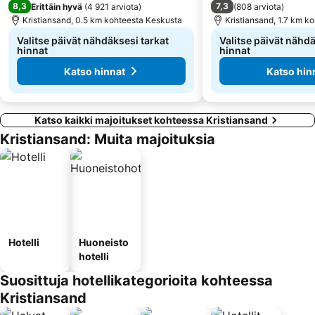
8,3
7,3
Erittäin hyvä
(
4 921 arviota
)
(
808 arviota
)
Kristiansand, 0.5 km kohteesta Keskusta
Kristiansand, 1.7 km k
Valitse päivät nähdäksesi tarkat
Valitse päivät nähdä
hinnat
hinnat
Katso hinnat
Katso hin
Katso kaikki majoitukset kohteessa Kristiansand
Kristiansand: Muita majoituksia
Hotelli
Huoneisto
hotelli
Suosittuja hotellikategorioita kohteessa
Kristiansand