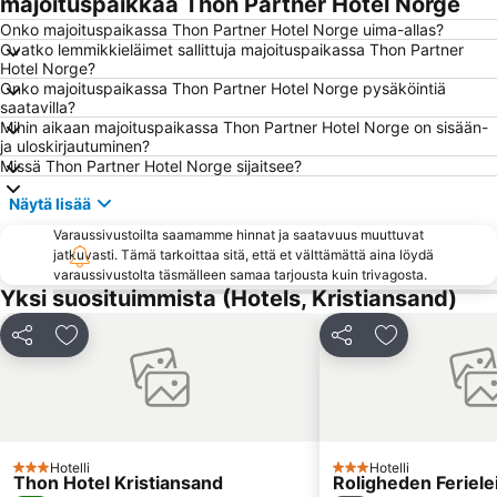
majoituspaikkaa Thon Partner Hotel Norge
Onko majoituspaikassa Thon Partner Hotel Norge uima-allas?
Ovatko lemmikkieläimet sallittuja majoituspaikassa Thon Partner
Hotel Norge?
Onko majoituspaikassa Thon Partner Hotel Norge pysäköintiä
saatavilla?
Mihin aikaan majoituspaikassa Thon Partner Hotel Norge on sisään-
ja uloskirjautuminen?
Missä Thon Partner Hotel Norge sijaitsee?
Näytä lisää
Varaussivustoilta saamamme hinnat ja saatavuus muuttuvat
jatkuvasti. Tämä tarkoittaa sitä, että et välttämättä aina löydä
varaussivustolta täsmälleen samaa tarjousta kuin trivagosta.
Yksi suosituimmista (Hotels, Kristiansand)
Jaa
Lisää suosikkeihin
Jaa
Lisää suosikk
Hotelli
Hotelli
3 Tähtiluokitus
3 Tähtiluokitus
Thon Hotel Kristiansand
Roligheden Feriele