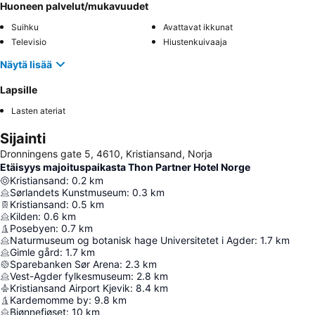
Huoneen palvelut/mukavuudet
Suihku
Avattavat ikkunat
Televisio
Hiustenkuivaaja
Näytä lisää
Lapsille
Lasten ateriat
Sijainti
Dronningens gate 5, 4610, Kristiansand, Norja
Etäisyys majoituspaikasta Thon Partner Hotel Norge
Kristiansand
:
0.2
km
Sørlandets Kunstmuseum
:
0.3
km
Kristiansand
:
0.5
km
Kilden
:
0.6
km
Posebyen
:
0.7
km
Naturmuseum og botanisk hage Universitetet i Agder
:
1.7
km
Gimle gård
:
1.7
km
Sparebanken Sør Arena
:
2.3
km
Vest-Agder fylkesmuseum
:
2.8
km
Kristiansand Airport Kjevik
:
8.4
km
Kardemomme by
:
9.8
km
Bjønnefjøset
:
10
km