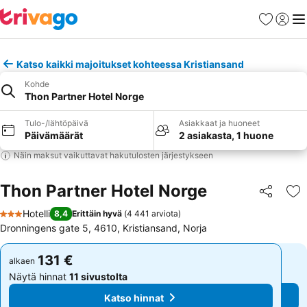
Suosikit
Kirjaud
Val
Katso kaikki majoitukset kohteessa Kristiansand
Kohde
Thon Partner Hotel Norge
Tulo-/lähtöpäivä
Asiakkaat ja huoneet
Päivämäärät
2 asiakasta, 1 huone
Näin maksut vaikuttavat hakutulosten järjestykseen
Thon Partner Hotel Norge
Jaa
Li
Hotelli
8,4
Erittäin hyvä
(
4 441 arviota
)
3 Tähtiluokitus
Dronningens gate 5, 4610, Kristiansand, Norja
131 €
131 €
alkaen
alkaen
Näytä hinnat
11 sivustolta
Näytä hinnat
11 sivustolta
Katso hinnat
Katso hinnat