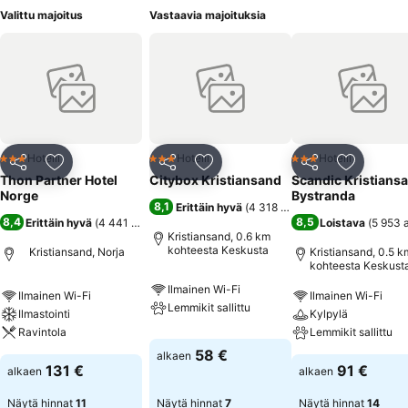
Valittu majoitus
Vastaavia majoituksia
Hotelli
Hotelli
Hotelli
3 Tähtiluokitus
3 Tähtiluokitus
3 Tähtiluokitus
Jaa
Lisää suosikkeihin
Jaa
Lisää suosikkeihin
Jaa
Lisää suo
Thon Partner Hotel
Citybox Kristiansand
Scandic Kristians
Norge
Bystranda
8,1
Erittäin hyvä
(
4 318 arviota
)
8,4
8,5
Erittäin hyvä
(
4 441 arviota
)
Loistava
(
5 953 
Kristiansand, 0.6 km
kohteesta Keskusta
Kristiansand, Norja
Kristiansand, 0.5 k
kohteesta Keskust
Ilmainen Wi-Fi
Ilmainen Wi-Fi
Ilmainen Wi-Fi
Lemmikit sallittu
Ilmastointi
Kylpylä
Ravintola
Lemmikit sallittu
58 €
alkaen
131 €
91 €
alkaen
alkaen
Näytä hinnat
11
Näytä hinnat
7
Näytä hinnat
14