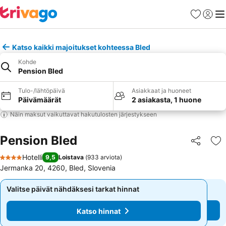
Suosikit
Kirjaud
Val
Katso kaikki majoitukset kohteessa Bled
Kohde
Pension Bled
Tulo-/lähtöpäivä
Asiakkaat ja huoneet
Päivämäärät
2 asiakasta, 1 huone
Näin maksut vaikuttavat hakutulosten järjestykseen
Pension Bled
Jaa
Li
Hotelli
9,5
Loistava
(
933 arviota
)
4 Tähtiluokitus
Jermanka 20, 4260, Bled, Slovenia
Valitse päivät nähdäksesi tarkat hinnat
Valitse päivät nähdäksesi tarkat hinnat
Katso hinnat
Katso hinnat