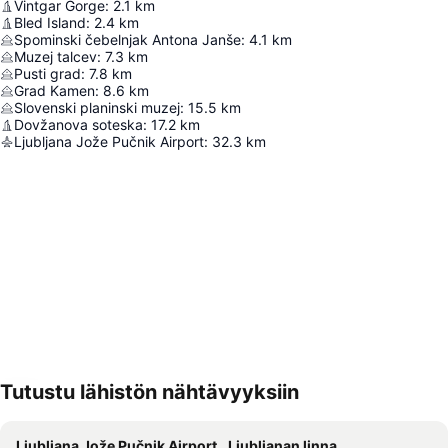
Vintgar Gorge
:
2.1
km
Bled Island
:
2.4
km
Spominski čebelnjak Antona Janše
:
4.1
km
Muzej talcev
:
7.3
km
Pusti grad
:
7.8
km
Grad Kamen
:
8.6
km
Slovenski planinski muzej
:
15.5
km
Dovžanova soteska
:
17.2
km
Ljubljana Jože Pučnik Airport
:
32.3
km
Tutustu lähistön nähtävyyksiin
Laajenna kartta
Ljubljana Jože Pučnik Airport
Ljubljanan linna