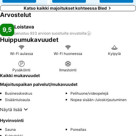
Katso kaikki majoitukset kohteessa Bled
Arvostelut
Loistava
9,5
perustuu 933 arvioon suosituilla
sivustoilla
Huippumukavuudet
Wi-Fi aulassa
Wi-Fi huoneessa
Kylpylä
Pysäköinti
Ilmastointi
Kaikki mukavuudet
Majoituspaikan palvelut/mukavuudet
Businesskeskus
Pelihuone/videopelejä
Sisääntuloaula
Nopea sisään-/uloskirjautuminen
Näytä lisää
Hyvinvointi
Sauna
Poreallas
Kylpytakki