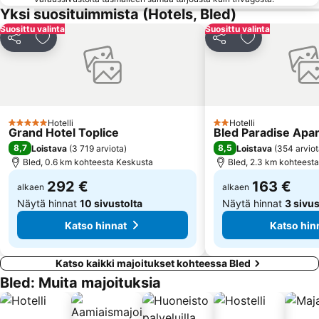
Blejski Vintgar
Train station Bled Jezero
Yksi suosituimmista (Hotels, Bled)
Suosittu valinta
Suosittu valinta
Wörthersee
GTI - Wörtherseetreffen
Jaa
Lisää suosikkeihin
Jaa
Lisää suosikk
Klagenfurt Airport
Slovensko mladinsko gledališče
BTC City
Hotelli
Hotelli
5 Tähtiluokitus
2 Tähtiluokitus
Grand Hotel Toplice
Bled Paradise Apa
8,7
8,5
Loistava
(
3 719 arviota
)
Loistava
(
354 arvio
Bled, 0.6 km kohteesta Keskusta
Bled, 2.3 km kohteest
292 €
163 €
alkaen
alkaen
Näytä hinnat
10 sivustolta
Näytä hinnat
3 sivus
Katso hinnat
Katso hin
Katso kaikki majoitukset kohteessa Bled
Bled: Muita majoituksia