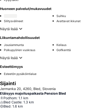
Huoneen palvelut/mukavuudet
Suihku
Silitysvälineet
Avattavat ikkunat
Näytä lisää
Liikuntamahdollisuudet
Jousiammunta
Keilaus
Polkupyörien vuokraus
Golfkenttä
Näytä lisää
Esteettömyys
Esteetön pysäköintialue
Sijainti
Jermanka 20, 4260, Bled, Slovenia
Etäisyys majoituspaikasta Pension Bled
Podhom
:
1.1
km
Bled Castle
:
1.3
km
Bled
:
1.6
km