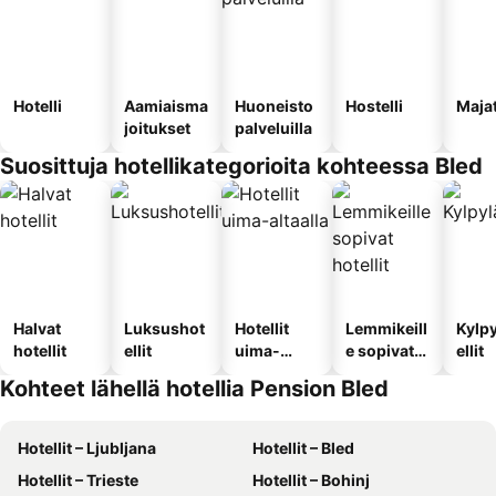
Hotelli
Aamiaisma
Huoneisto
Hostelli
Maja
joitukset
palveluilla
Suosittuja hotellikategorioita kohteessa Bled
Halvat
Luksushot
Hotellit
Lemmikeill
Kylp
hotellit
ellit
uima-
e sopivat
ellit
altaalla
hotellit
Kohteet lähellä hotellia Pension Bled
Hotellit – Ljubljana
Hotellit – Bled
Hotellit – Trieste
Hotellit – Bohinj