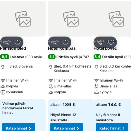
Hotelli
Hotelli
Hotelli
4 Tähtiluokitus
4 Tähtiluokitus
4 Tähtiluokitus
Jaa
Lisää suosikkeihin
Jaa
Lisää suosikkeihin
Jaa
Lisää suo
Pension Bled
Hotel Kompas
Hotel Lovec
9,5
8,1
8,4
Loistava
(
933 arviota
)
Erittäin hyvä
(
4 747 arviota
)
Erittäin hyvä
(
3 9
Bled, Slovenia
Bled, 0.4 km kohteesta
Bled, 0.3 km kohte
Keskusta
Keskusta
Ilmainen Wi-Fi
Ilmainen Wi-Fi
Ilmainen Wi-Fi
Kylpylä
Uima-allas
Uima-allas
Pysäköinti
Kylpylä
Kylpylä
Valitse päivät
136 €
144 €
alkaen
alkaen
nähdäksesi tarkat
hinnat
Näytä hinnat
12
Näytä hinnat
8
sivustolta
sivustolta
Katso hinnat
Katso hinnat
Katso hinnat