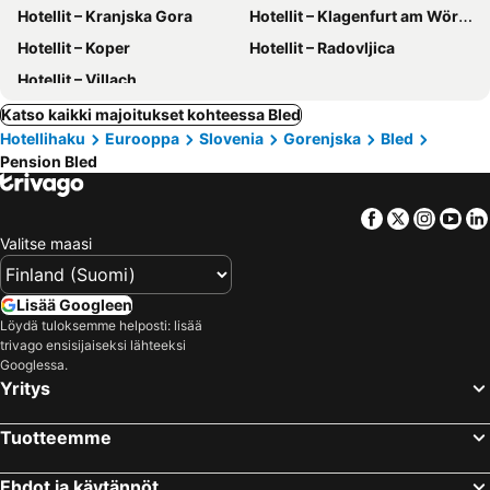
Hotellit – Kranjska Gora
Hotellit – Klagenfurt am Wörthersee
Hotellit – Koper
Hotellit – Radovljica
Hotellit – Villach
Katso kaikki majoitukset kohteessa Bled
Hotellihaku
Eurooppa
Slovenia
Gorenjska
Bled
Pension Bled
Facebook
Twitter
Insta
Yo
Valitse maasi
Lisää Googleen
Löydä tuloksemme helposti: lisää
trivago ensisijaiseksi lähteeksi
Googlessa.
Yritys
Tuotteemme
Ehdot ja käytännöt