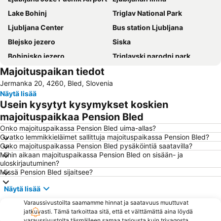
Lake Bohinj
Triglav National Park
Ljubljana Center
Bus station Ljubljana
Blejsko jezero
Siska
Bohinjsko jezero
Triglavski narodni park
Majoituspaikan tiedot
Klagenfurt Hauptbahnhof
Planica
Jermanka 20, 4260, Bled, Slovenia
Villach - Hauptbahnhof
Most na Soči
Näytä lisää
Velika planina
Ljubljana walking tour and tourist train ride
Usein kysytyt kysymykset koskien
Bled Castle
Pustolovski park Bled
majoituspaikkaa Pension Bled
Park of Slovenian Reformation
Cankarjev dom
Onko majoituspaikassa Pension Bled uima-allas?
Ovatko lemmikkieläimet sallittuja majoituspaikassa Pension Bled?
Prešernov trg
Triglav
Onko majoituspaikassa Pension Bled pysäköintiä saatavilla?
Mihin aikaan majoituspaikassa Pension Bled on sisään- ja
Klagenfurter Messe
Centre Stožice
uloskirjautuminen?
Logarska dolina
Punk Rock Holiday
Missä Pension Bled sijaitsee?
SNG Opera in balet Ljubljana
Vogel
Näytä lisää
Krvavec
Arboretum Volčji Potok
Varaussivustoilta saamamme hinnat ja saatavuus muuttuvat
jatkuvasti. Tämä tarkoittaa sitä, että et välttämättä aina löydä
Tivoli Park
Dragon Bridge
varaussivustolta täsmälleen samaa tarjousta kuin trivagosta.