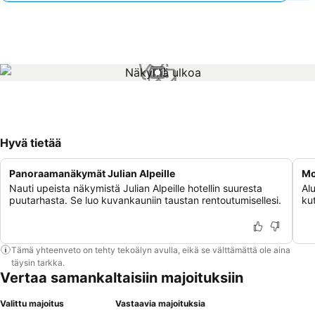
1 / 1
Hyvä tietää
Panoraamanäkymät Julian Alpeille
Mo
Nauti upeista näkymistä Julian Alpeille hotellin suuresta
Alu
puutarhasta. Se luo kuvankauniin taustan rentoutumisellesi.
kut
Tämä yhteenveto on tehty tekoälyn avulla, eikä se välttämättä ole aina
täysin tarkka.
Vertaa samankaltaisiin majoituksiin
Valittu majoitus
Vastaavia majoituksia