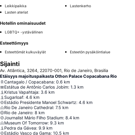
Leikkipaikka
Lastenkerho
Lasten ateriat
Hotellin ominaisuudet
LGBTQ+ -ystävällinen
Esteettömyys
Esteettömät kulkuväylät
Esteetön pysäköintialue
Sijainti
Av. Atlântica, 3264, 22070-001, Rio de Janeiro, Brasilia
Etäisyys majoituspaikasta Othon Palace Copacabana Rio
Cantagalo / Copacabana
:
0.6
km
Estátua de Antônio Carlos Jobim
:
1.3
km
Kristus Vapahtaja
:
3.6
km
Sugarloaf
:
4.6
km
Estádio Presidente Manoel Schwartz
:
4.6
km
Rio De Janeiro Cathedral
:
7.5
km
Rio de Janeiro
:
8
km
Journalist Mário Filho Stadium
:
8.4
km
Museum Of Tomorrow
:
9.3
km
Pedra da Gávea
:
9.9
km
Estádio Vasco da Gama
:
10.5
km