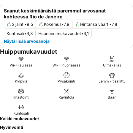
Saanut keskimääräistä paremmat arvosanat
kohteessa Rio de Janeiro
Sijainti
•
9,5
Kokemus
•
7,9
Hintansa väärti
•
7,8
Kuntosali
•
6,8
Huoneen mukavuudet
•
6,1
Näytä lisää arvosanoja
Huippumukavuudet
Wi-Fi aulassa
Wi-Fi huoneessa
Uima-allas
Kylpylä
Pysäköinti
Lemmikit sallittu
Ilmastointi
Ravintola
Baari
Kuntosali
Kaikki mukavuudet
Hyvinvointi