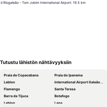
Riogaleão - Tom Jobim International Airport
:
19.5
km
Tutustu lähistön nähtävyyksiin
Laajenna kartta
Praia de Copacabana
Praia do Ipanema
Leblon
International Airport Galeão - Antônio Carlos Jobim
Flamengo
Santa Teresa
Barra da Tijuca
Botafogo
Leblon
Lapa