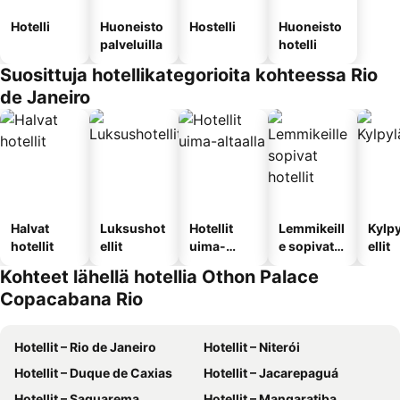
Hotelli
Huoneisto
Hostelli
Huoneisto
palveluilla
hotelli
Suosittuja hotellikategorioita kohteessa Rio
de Janeiro
Halvat
Luksushot
Hotellit
Lemmikeill
Kylp
hotellit
ellit
uima-
e sopivat
ellit
altaalla
hotellit
Kohteet lähellä hotellia Othon Palace
Copacabana Rio
Hotellit – Rio de Janeiro
Hotellit – Niterói
Hotellit – Duque de Caxias
Hotellit – Jacarepaguá
Hotellit – Saquarema
Hotellit – Mangaratiba