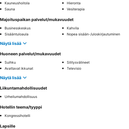
Kauneushoitola
Hieronta
Sauna
Vesiterapia
Majoituspaikan palvelut/mukavuudet
Businesskeskus
Kahvila
Sisääntuloaula
Nopea sisään-/uloskirjautuminen
Näytä lisää
Huoneen palvelut/mukavuudet
Suihku
Silitysvälineet
Avattavat ikkunat
Televisio
Näytä lisää
Liikuntamahdollisuudet
Urheilumahdollisuus
Hotellin teema/tyyppi
Kongressihotelli
Lapsille