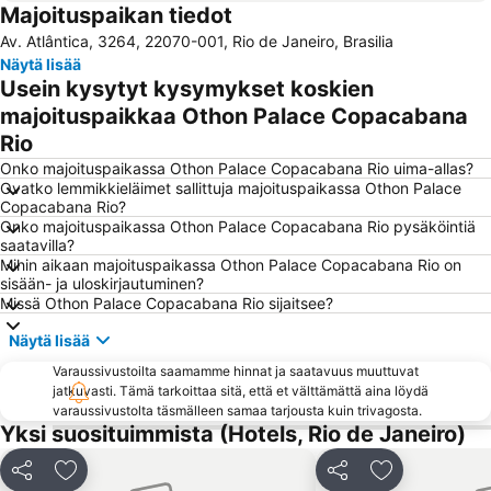
Majoituspaikan tiedot
Barra da Tijuca
Riocentro Convention Centre
Av. Atlântica, 3264, 22070-001, Rio de Janeiro, Brasilia
Praia de Botafogo
Airport Santos Dumont
Näytä lisää
Praia do Leme
Leme
Usein kysytyt kysymykset koskien
Glória
Rio Music Conference
majoituspaikkaa Othon Palace Copacabana
Rio
Museu do Amanhã
Rio Design Barra
Onko majoituspaikassa Othon Palace Copacabana Rio uima-allas?
Ovatko lemmikkieläimet sallittuja majoituspaikassa Othon Palace
Copacabana Rio?
Onko majoituspaikassa Othon Palace Copacabana Rio pysäköintiä
saatavilla?
Mihin aikaan majoituspaikassa Othon Palace Copacabana Rio on
sisään- ja uloskirjautuminen?
Missä Othon Palace Copacabana Rio sijaitsee?
Näytä lisää
Varaussivustoilta saamamme hinnat ja saatavuus muuttuvat
jatkuvasti. Tämä tarkoittaa sitä, että et välttämättä aina löydä
varaussivustolta täsmälleen samaa tarjousta kuin trivagosta.
Yksi suosituimmista (Hotels, Rio de Janeiro)
Jaa
Lisää suosikkeihin
Jaa
Lisää suosikk