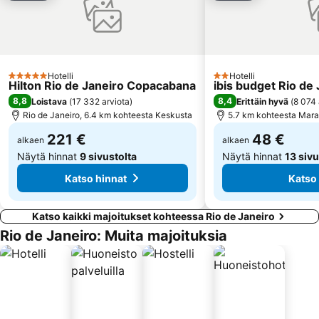
Hotelli
Hotelli
5 Tähtiluokitus
2 Tähtiluokitus
Hilton Rio de Janeiro Copacabana
ibis budget Rio de
8,8
8,4
Loistava
(
17 332 arviota
)
Erittäin hyvä
(
8 074 
Rio de Janeiro, 6.4 km kohteesta Keskusta
5.7 km kohteesta Mar
221 €
48 €
alkaen
alkaen
Näytä hinnat
9 sivustolta
Näytä hinnat
13 sivu
Katso hinnat
Katso
Katso kaikki majoitukset kohteessa Rio de Janeiro
Rio de Janeiro: Muita majoituksia