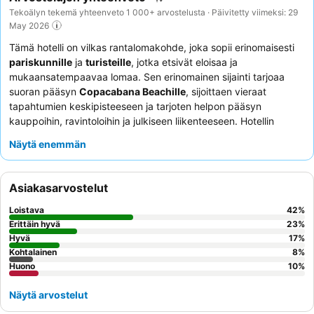
Tekoälyn tekemä yhteenveto 1 000+ arvostelusta · Päivitetty viimeksi: 29
May 2026
Tämä hotelli on vilkas rantalomakohde, joka sopii erinomaisesti
pariskunnille
ja
turisteille
, jotka etsivät eloisaa ja
mukaansatempaavaa lomaa. Sen erinomainen sijainti tarjoaa
suoran pääsyn
Copacabana Beachille
, sijoittaen vieraat
tapahtumien keskipisteeseen ja tarjoten helpon pääsyn
kauppoihin, ravintoloihin ja julkiseen liikenteeseen. Hotellin
kohokohta on epäilemättä
kattouima-allas
henkeäsalpaavine
Näytä enemmän
näkymineen Copacabanalle. Vieraat kehuvat jatkuvasti
henkilökunnan
huomaavaista ja ammattitaitoista palvelua
sekä
erinomaista, monipuolista
aamiaisbuffetia
. Eksklusiivisemman
Asiakasarvostelut
kokemuksen saamiseksi harkitse huoneen varaamista
VIP-
lounge-pääsyllä
, joka sisältää yksityisen sisäänkirjautumisen ja
Loistava
42
%
rauhallisen aamiaisen 30. kerroksessa.
Erittäin hyvä
23
%
Hyvä
17
%
Kohtalainen
8
%
Huono
10
%
Näytä arvostelut