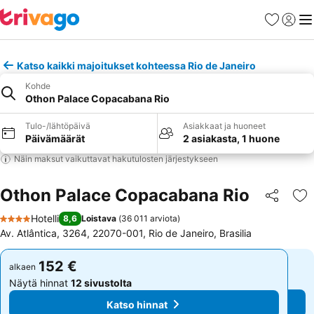
Suosikit
Kirjaud
Val
Katso kaikki majoitukset kohteessa Rio de Janeiro
Kohde
Othon Palace Copacabana Rio
Tulo-/lähtöpäivä
Asiakkaat ja huoneet
Päivämäärät
2 asiakasta, 1 huone
Näin maksut vaikuttavat hakutulosten järjestykseen
Othon Palace Copacabana Rio
Jaa
Li
Hotelli
8,6
Loistava
(
36 011 arviota
)
4 Tähtiluokitus
Av. Atlântica, 3264, 22070-001, Rio de Janeiro, Brasilia
152 €
152 €
alkaen
alkaen
Näytä hinnat
12 sivustolta
Näytä hinnat
12 sivustolta
Katso hinnat
Katso hinnat