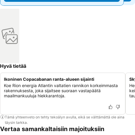
Hyvä tietää
Ikoninen Copacabanan ranta-alueen sijainti
Sk
Koe Rion energia Atlantin valtatien rannikon korkeimmasta
Her
rakennuksesta, joka sijaitsee suoraan vastapäätä
ke
maailmankuuluja hiekkarantoja.
ta
Tämä yhteenveto on tehty tekoälyn avulla, eikä se välttämättä ole aina
täysin tarkka.
Vertaa samankaltaisiin majoituksiin