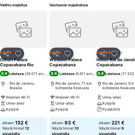
Valittu majoitus
Vastaavia majoituksia
Hotelli
Hotelli
Hotelli
4 Tähtiluokitus
4 Tähtiluokitus
5 Tähtiluokitus
Jaa
Lisää suosikkeihin
Jaa
Lisää suosikkeihin
Jaa
Lisää suo
Othon Palace
Windsor Palace
Hilton Rio de Janei
Copacabana Rio
Copacabana
Copacabana
8,6
8,6
8,8
Loistava
(
36 011 arviota
)
Loistava
(
6 611 arviota
)
Loistava
(
17 332 
Rio de Janeiro,
Rio de Janeiro, 7.1 km
Rio de Janeiro, 6.4
Brasilia
kohteesta Keskusta
kohteesta Keskust
Ilmainen Wi-Fi
Ilmainen Wi-Fi
Uima-allas
Uima-allas
Uima-allas
Kylpylä
Kylpylä
Kylpylä
Pysäköinti
Katso hinnat
Katso hinnat
Katso hinnat
152 €
93 €
221 €
alkaen
alkaen
alkaen
Näytä hinnat
12
Näytä hinnat
10
Näytä hinnat
9
sivustolta
sivustolta
sivustolta