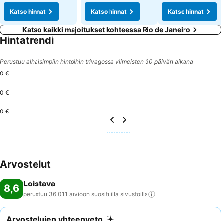
Katso hinnat
Katso hinnat
Katso hinnat
Katso kaikki majoitukset kohteessa Rio de Janeiro
Hintatrendi
Perustuu alhaisimpiin hintoihin trivagossa viimeisten 30 päivän aikana
0 €
0 €
0 €
Arvostelut
Loistava
8,6
perustuu 36 011 arvioon suosituilla
sivustoilla
Arvostelujen yhteenveto