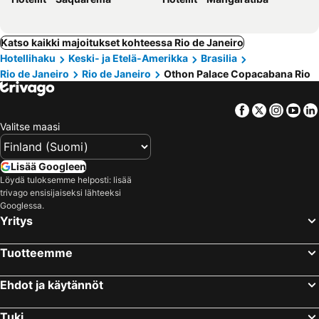
Katso kaikki majoitukset kohteessa Rio de Janeiro
Hotellihaku
Keski- ja Etelä-Amerikka
Brasilia
Rio de Janeiro
Rio de Janeiro
Othon Palace Copacabana Rio
Facebook
Twitter
Insta
Yo
Valitse maasi
Lisää Googleen
Löydä tuloksemme helposti: lisää
trivago ensisijaiseksi lähteeksi
Googlessa.
Yritys
Tuotteemme
Ehdot ja käytännöt
Tuki