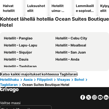
Halvat
Luksushot
Hotellit
Lemmikeill
Kylp
hotellit
ellit
uima-
e sopivat
ellit
altaalla
hotellit
Kohteet lähellä hotellia Ocean Suites Boutique
Hotel
Hotellit – Panglao
Hotellit – Cebu City
Hotellit – Lapu-Lapu
Hotellit – Moalboal
Hotellit – Siquijor
Hotellit – San Juan
Hotellit – Dauis
Hotellit – Anda
Hotellit – Tagbilaran
Katso kaikki majoitukset kohteessa Tagbilaran
Hotellihaku
Aasia
Filippiinit
Visayas
Bohol
Tagbilaran
Ocean Suites Boutique Hotel
Facebook
Twitter
Insta
Yo
Valitse maasi