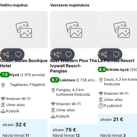
Valittu majoitus
Vastaavia majoituksia
Hotelli
Hotelli
Hotelli
3 Tähtiluokitus
4 Tähtiluokitus
3 Tähtiluokitus
Jaa
Lisää suosikkeihin
Jaa
Lisää suosikkeihin
Jaa
Lisää suo
Ocean Suites Boutique
Best Western Plus The
La Pernela Resort
Hotel
Ivywall Resort-
8,4
Erittäin hyvä
(
350
Panglao
7,8
Hyvä
(
3 976 arviota
)
Dauis, 5.3 km koht
8,7
Loistava
(
2 738 arviota
)
Keskusta
Tagbilaran, Filippiinit
Panglao, 4.5 km
Ilmainen Wi-Fi
kohteesta Keskusta
Ilmainen Wi-Fi
Uima-allas
Ilmainen Wi-Fi
Uima-allas
Pysäköinti
Uima-allas
Kylpylä
Kylpylä
Katso hinnat
21 €
alkaen
Katso hinnat
32 €
alkaen
Katso hinnat
75 €
alkaen
Näytä hinnat
11
Näytä hinnat
12
Näytä hinnat
3