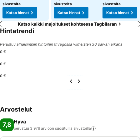
sivustolta
sivustolta
sivustolta
Katso hinnat
Katso hinnat
Katso hinnat
Katso kaikki majoitukset kohteessa Tagbilaran
Hintatrendi
Perustuu alhaisimpiin hintoihin trivagossa viimeisten 30 päivän aikana
0 €
0 €
0 €
Arvostelut
Hyvä
7,8
perustuu 3 976 arvioon suosituilla
sivustoilla