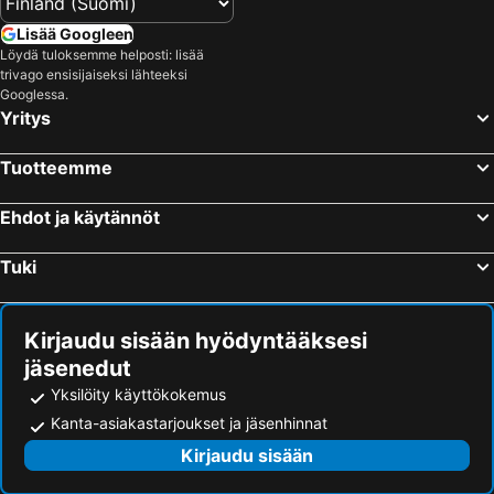
Lisää Googleen
Löydä tuloksemme helposti: lisää
trivago ensisijaiseksi lähteeksi
Googlessa.
Yritys
Tuotteemme
Ehdot ja käytännöt
Tuki
Kirjaudu sisään hyödyntääksesi
jäsenedut
Yksilöity käyttökokemus
Kanta-asiakastarjoukset ja jäsenhinnat
Kirjaudu sisään