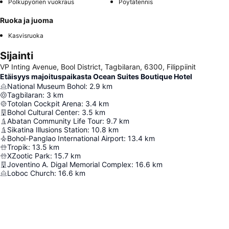
Polkupyörien vuokraus
Pöytätennis
Ruoka ja juoma
Kasvisruoka
Sijainti
VP Inting Avenue, Bool District, Tagbilaran, 6300, Filippiinit
Etäisyys majoituspaikasta Ocean Suites Boutique Hotel
National Museum Bohol
:
2.9
km
Tagbilaran
:
3
km
Totolan Cockpit Arena
:
3.4
km
Bohol Cultural Center
:
3.5
km
Abatan Community Life Tour
:
9.7
km
Sikatina Illusions Station
:
10.8
km
Bohol-Panglao International Airport
:
13.4
km
Tropik
:
13.5
km
XZootic Park
:
15.7
km
Joventino A. Digal Memorial Complex
:
16.6
km
Loboc Church
:
16.6
km