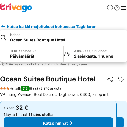
Suosikit
Kirjaud
Val
Katso kaikki majoitukset kohteessa Tagbilaran
Kohde
Ocean Suites Boutique Hotel
Tulo-/lähtöpäivä
Asiakkaat ja huoneet
Päivämäärät
2 asiakasta, 1 huone
Näin maksut vaikuttavat hakutulosten järjestykseen
Ocean Suites Boutique Hotel
Jaa
Li
Hotelli
7,8
Hyvä
(
3 976 arviota
)
3 Tähtiluokitus
VP Inting Avenue, Bool District, Tagbilaran, 6300, Filippiinit
32 €
32 €
alkaen
alkaen
Näytä hinnat
11 sivustolta
Näytä hinnat
11 sivustolta
Katso hinnat
Katso hinnat