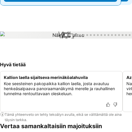
1 / 88
Hyvä tietää
Kallion laella sijaitseva merinäköalahuvila
Az
Koe seesteinen pakopaikka kallion laella, josta avautuu
Nau
henkeäsalpaava panoraamanäkymä merelle ja rauhallinen
vir
tunnelma rentouttavaan oleskeluun.
her
Tämä yhteenveto on tehty tekoälyn avulla, eikä se välttämättä ole aina
täysin tarkka.
Vertaa samankaltaisiin majoituksiin