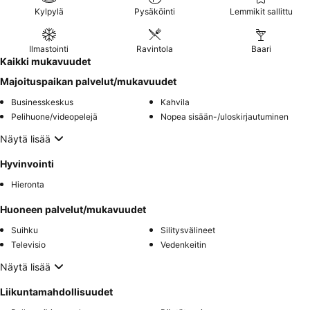
Kylpylä
Pysäköinti
Lemmikit sallittu
Ilmastointi
Ravintola
Baari
Kaikki mukavuudet
Majoituspaikan palvelut/mukavuudet
Businesskeskus
Kahvila
Pelihuone/videopelejä
Nopea sisään-/uloskirjautuminen
Näytä lisää
Hyvinvointi
Hieronta
Huoneen palvelut/mukavuudet
Suihku
Silitysvälineet
Televisio
Vedenkeitin
Näytä lisää
Liikuntamahdollisuudet