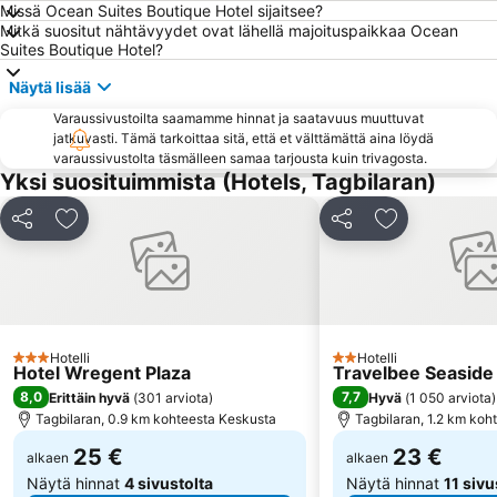
Missä Ocean Suites Boutique Hotel sijaitsee?
Mitkä suositut nähtävyydet ovat lähellä majoituspaikkaa Ocean
Suites Boutique Hotel?
Näytä lisää
Varaussivustoilta saamamme hinnat ja saatavuus muuttuvat
jatkuvasti. Tämä tarkoittaa sitä, että et välttämättä aina löydä
varaussivustolta täsmälleen samaa tarjousta kuin trivagosta.
Yksi suosituimmista (Hotels, Tagbilaran)
Jaa
Lisää suosikkeihin
Jaa
Lisää suosikk
Hotelli
Hotelli
3 Tähtiluokitus
2 Tähtiluokitus
Hotel Wregent Plaza
Travelbee Seaside
8,0
7,7
Erittäin hyvä
(
301 arviota
)
Hyvä
(
1 050 arviota
)
Tagbilaran, 0.9 km kohteesta Keskusta
Tagbilaran, 1.2 km koh
25 €
23 €
alkaen
alkaen
Näytä hinnat
4 sivustolta
Näytä hinnat
11 sivu