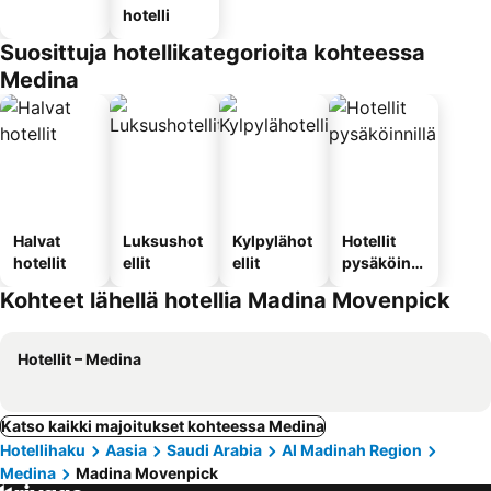
hotelli
Suosittuja hotellikategorioita kohteessa
Medina
Halvat
Luksushot
Kylpylähot
Hotellit
hotellit
ellit
ellit
pysäköinni
llä
Kohteet lähellä hotellia Madina Movenpick
Hotellit – Medina
Katso kaikki majoitukset kohteessa Medina
Hotellihaku
Aasia
Saudi Arabia
Al Madinah Region
Medina
Madina Movenpick