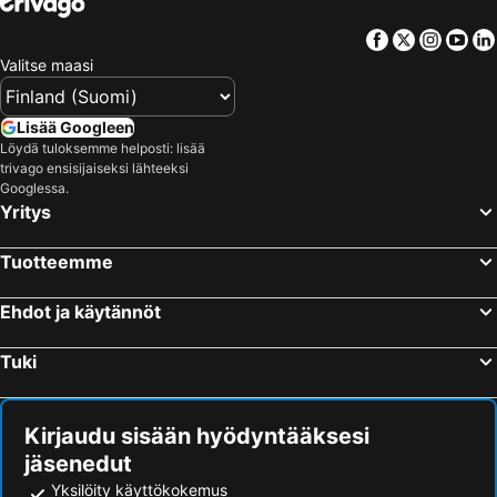
Facebook
Twitter
Insta
Yo
Valitse maasi
Lisää Googleen
Löydä tuloksemme helposti: lisää
trivago ensisijaiseksi lähteeksi
Googlessa.
Yritys
Tuotteemme
Ehdot ja käytännöt
Tuki
Kirjaudu sisään hyödyntääksesi
jäsenedut
Yksilöity käyttökokemus