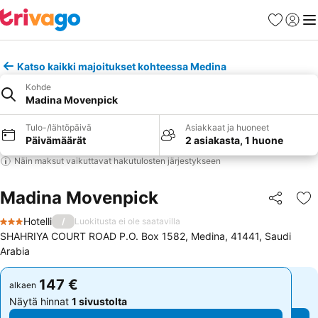
Suosikit
Kirjaud
Val
Katso kaikki majoitukset kohteessa Medina
Kohde
Madina Movenpick
Tulo-/lähtöpäivä
Asiakkaat ja huoneet
Päivämäärät
2 asiakasta, 1 huone
Näin maksut vaikuttavat hakutulosten järjestykseen
Madina Movenpick
Jaa
Li
Hotelli
/
Luokitusta ei ole saatavilla
3 Tähtiluokitus
SHAHRIYA COURT ROAD P.O. Box 1582, Medina, 41441, Saudi
Arabia
147 €
147 €
alkaen
alkaen
Näytä hinnat
1 sivustolta
Näytä hinnat
1 sivustolta