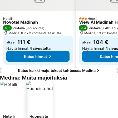
Hotelli
Hotelli
3 Tähtiluokitus
Novotel Madinah
View Al Madinah H
9,1
9,3
Loistava
(
999 arviota
)
Loistava
(
7 401 arvi
Medina, 0.7 km kohteesta Keskusta
Medina, 1.3 km kohtee
111 €
104 €
alkaen
alkaen
Näytä hinnat
4 sivustolta
Näytä hinnat
4 sivus
Katso hinnat
Katso hin
Katso kaikki majoitukset kohteessa Medina
Medina: Muita majoituksia
Hotelli
Huoneisto