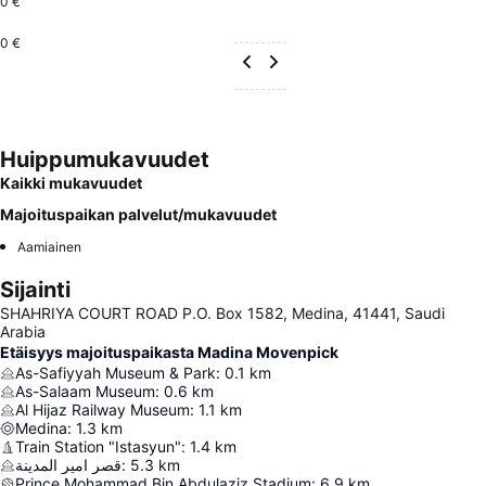
0 €
0 €
Huippumukavuudet
Kaikki mukavuudet
Majoituspaikan palvelut/mukavuudet
Aamiainen
Sijainti
SHAHRIYA COURT ROAD P.O. Box 1582, Medina, 41441, Saudi
Arabia
Etäisyys majoituspaikasta Madina Movenpick
As-Safiyyah Museum & Park
:
0.1
km
As-Salaam Museum
:
0.6
km
Al Hijaz Railway Museum
:
1.1
km
Medina
:
1.3
km
Train Station "Istasyun"
:
1.4
km
قصر امير المدينة
:
5.3
km
Prince Mohammad Bin Abdulaziz Stadium
:
6.9
km