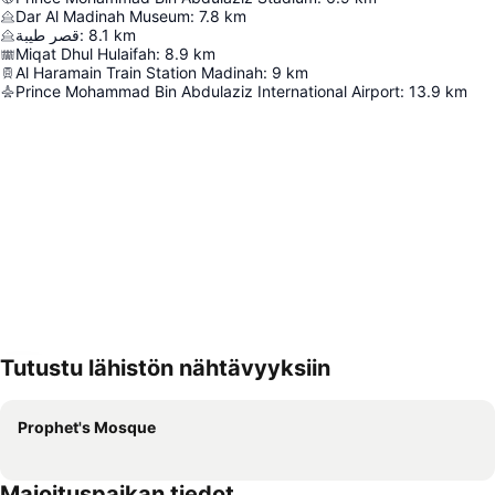
Dar Al Madinah Museum
:
7.8
km
قصر طيبة
:
8.1
km
Miqat Dhul Hulaifah
:
8.9
km
Al Haramain Train Station Madinah
:
9
km
Prince Mohammad Bin Abdulaziz International Airport
:
13.9
km
Tutustu lähistön nähtävyyksiin
Laajenna kartta
Prophet's Mosque
Majoituspaikan tiedot