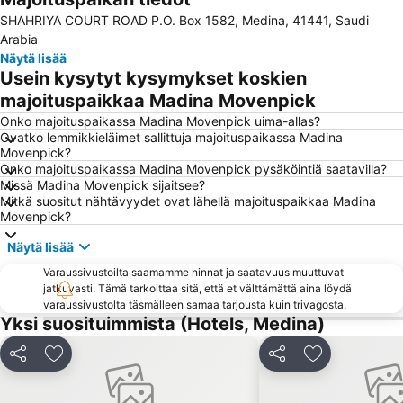
SHAHRIYA COURT ROAD P.O. Box 1582, Medina, 41441, Saudi
Arabia
Näytä lisää
Usein kysytyt kysymykset koskien
majoituspaikkaa Madina Movenpick
Onko majoituspaikassa Madina Movenpick uima-allas?
Ovatko lemmikkieläimet sallittuja majoituspaikassa Madina
Movenpick?
Onko majoituspaikassa Madina Movenpick pysäköintiä saatavilla?
Missä Madina Movenpick sijaitsee?
Mitkä suositut nähtävyydet ovat lähellä majoituspaikkaa Madina
Movenpick?
Näytä lisää
Varaussivustoilta saamamme hinnat ja saatavuus muuttuvat
jatkuvasti. Tämä tarkoittaa sitä, että et välttämättä aina löydä
varaussivustolta täsmälleen samaa tarjousta kuin trivagosta.
Yksi suosituimmista (Hotels, Medina)
Jaa
Lisää suosikkeihin
Jaa
Lisää suosikk