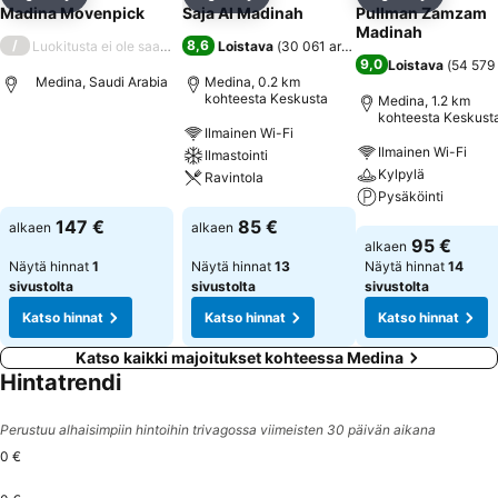
Jaa
Lisää suosikkeihin
Jaa
Lisää suosikkeihin
Jaa
Lisää suo
Madina Movenpick
Saja Al Madinah
Pullman Zamzam
Madinah
/
8,6
Luokitusta ei ole saatavilla
Loistava
(
30 061 arviota
)
9,0
Loistava
(
54 579 
Medina, Saudi Arabia
Medina, 0.2 km
kohteesta Keskusta
Medina, 1.2 km
kohteesta Keskust
Ilmainen Wi-Fi
Katso hinnat
Ilmainen Wi-Fi
Ilmastointi
Kylpylä
Ravintola
Pysäköinti
Katso hinnat
147 €
85 €
alkaen
alkaen
Katso hinnat
95 €
alkaen
Näytä hinnat
1
Näytä hinnat
13
Näytä hinnat
14
sivustolta
sivustolta
sivustolta
Katso hinnat
Katso hinnat
Katso hinnat
Katso kaikki majoitukset kohteessa Medina
Hintatrendi
Perustuu alhaisimpiin hintoihin trivagossa viimeisten 30 päivän aikana
0 €