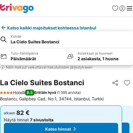
Suosikit
Kirjaud
Val
Katso kaikki majoitukset kohteessa Istanbul
Kohde
La Cielo Suites Bostanci
Tulo-/lähtöpäivä
Asiakkaat ja huoneet
Päivämäärät
2 asiakasta, 1 huone
Näin maksut vaikuttavat hakutulosten järjestykseen
La Cielo Suites Bostanci
Jaa
Li
Hotelli
8,3
Erittäin hyvä
(
1 595 arviota
)
4 Tähtiluokitus
Bostancı, Galipbey Cad. No:1, 34744, Istanbul, Turkki
82 €
82 €
alkaen
alkaen
Näytä hinnat
7 sivustolta
Näytä hinnat
7 sivustolta
Katso hinnat
Katso hinnat