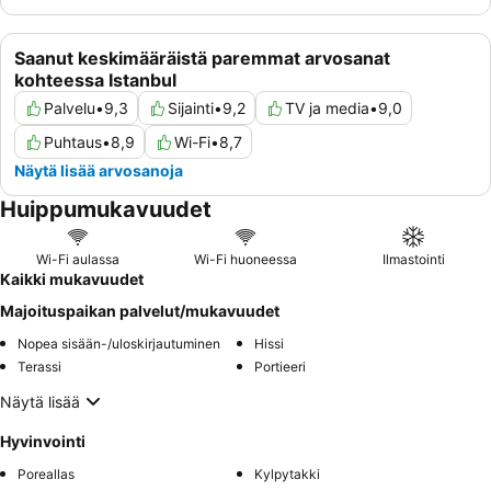
Saanut keskimääräistä paremmat arvosanat
kohteessa Istanbul
Palvelu
•
9,3
Sijainti
•
9,2
TV ja media
•
9,0
Puhtaus
•
8,9
Wi-Fi
•
8,7
Näytä lisää arvosanoja
Huippumukavuudet
Wi-Fi aulassa
Wi-Fi huoneessa
Ilmastointi
Kaikki mukavuudet
Majoituspaikan palvelut/mukavuudet
Nopea sisään-/uloskirjautuminen
Hissi
Terassi
Portieeri
Näytä lisää
Hyvinvointi
Poreallas
Kylpytakki