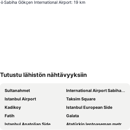
Sabiha Gökçen International Airport
:
19
km
Tutustu lähistön nähtävyyksiin
Laajenna kartta
Sultanahmet
International Airport Sabiha Gokcen
Istanbul Airport
Taksim Square
Kadikoy
Istanbul European Side
Fatih
Galata
Istanbul Anatolian Side
Atatürkin lentoaseman metroasema