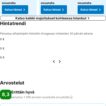
sivustolta
sivustolta
sivustolta
Katso hinnat
Katso hinnat
Katso hinnat
Katso kaikki majoitukset kohteessa Istanbul
Hintatrendi
Perustuu alhaisimpiin hintoihin trivagossa viimeisten 30 päivän aikana
0 €
0 €
0 €
Arvostelut
Erittäin hyvä
8,3
perustuu 1 595 arvioon suosituilla
sivustoilla