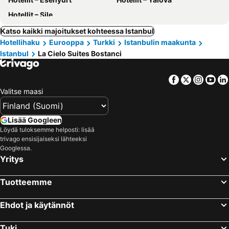
Hotellit – Şile
Katso kaikki majoitukset kohteessa Istanbul
Hotellihaku
Eurooppa
Turkki
Istanbulin maakunta
Istanbul
La Cielo Suites Bostanci
Facebook
Twitter
Insta
Yo
Valitse maasi
Lisää Googleen
Löydä tuloksemme helposti: lisää
trivago ensisijaiseksi lähteeksi
Googlessa.
Yritys
Tuotteemme
Ehdot ja käytännöt
Tuki