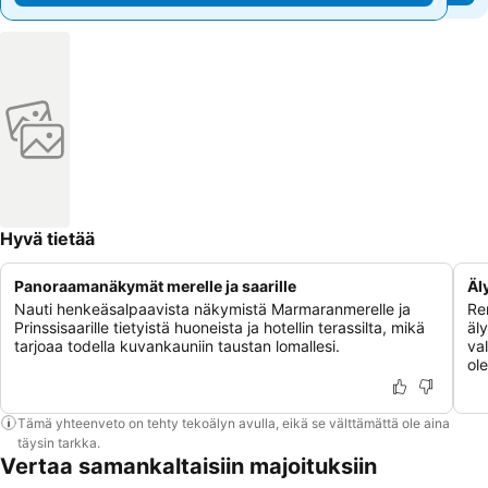
Hyvä tietää
Panoraamanäkymät merelle ja saarille
Äl
Nauti henkeäsalpaavista näkymistä Marmaranmerelle ja
Re
Prinssisaarille tietyistä huoneista ja hotellin terassilta, mikä
äly
tarjoaa todella kuvankauniin taustan lomallesi.
va
ol
Tämä yhteenveto on tehty tekoälyn avulla, eikä se välttämättä ole aina
täysin tarkka.
Vertaa samankaltaisiin majoituksiin