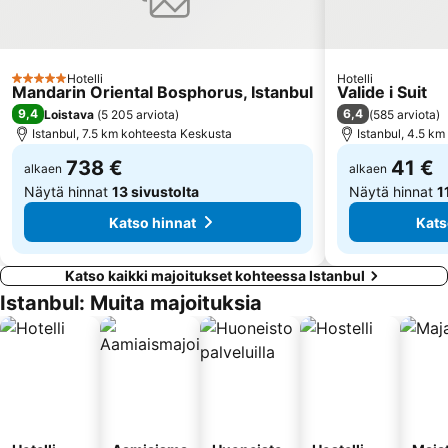
Tuzla
Ortakoy
Istanbul Government Opera and Ballet
Istanbul Sapphire
Hotelli
Hotelli
Platform Merter
Viaport Outlet
5 Tähtiluokitus
Mandarin Oriental Bosphorus, Istanbul
Valide i Suit
Basaksehir Fatih Terim Stadium
Tomb of Sultan Ahmet
9,4
6,4
Loistava
(
5 205 arviota
)
(
585 arviota
)
Istanbul, 7.5 km kohteesta Keskusta
Istanbul, 4.5 k
738 €
41 €
alkaen
alkaen
Näytä hinnat
13 sivustolta
Näytä hinnat
1
Katso hinnat
Kats
Katso kaikki majoitukset kohteessa Istanbul
Istanbul: Muita majoituksia