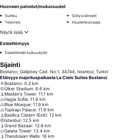
Huoneen palvelut/mukavuudet
Suihku
Silitysvälineet
Televisio
Hiustenkuivaaja
Näytä lisää
Esteettömyys
Esteettömät kulkuväylät
Sijainti
Bostancı, Galipbey Cad. No:1, 34744, Istanbul, Turkki
Etäisyys majoituspaikasta La Cielo Suites Bostanci
Bostancı
:
0.2
km
Ülker Stadium
:
6.6
km
Maiden's Tower
:
11.1
km
Hagia Sofia
:
11.9
km
Blue Mosque
:
11.9
km
Topkapı Palace
:
11.9
km
Basilica Cistern (Exit)
:
12
km
Istanbul
:
12.5
km
Grand Bazaar
:
12.8
km
Galata Tower
:
13.4
km
Theodosian Walls
:
16
km