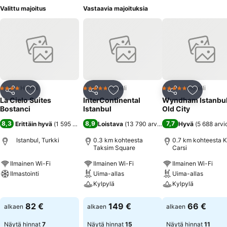
Valittu majoitus
Vastaavia majoituksia
Hotelli
Hotelli
Hotelli
4 Tähtiluokitus
5 Tähtiluokitus
5 Tähtiluokitus
Jaa
Lisää suosikkeihin
Jaa
Lisää suosikkeihin
Jaa
Lisää suo
La Cielo Suites
InterContinental
Wyndham Istanbu
Bostanci
Istanbul
Old City
8,3
8,9
7,7
Erittäin hyvä
(
1 595 arviota
)
Loistava
(
13 790 arviota
)
Hyvä
(
5 688 arvi
Istanbul, Turkki
0.3 km kohteesta
0.7 km kohteesta K
Taksim Square
Carsi
Ilmainen Wi-Fi
Ilmainen Wi-Fi
Ilmainen Wi-Fi
Ilmastointi
Uima-allas
Uima-allas
Kylpylä
Kylpylä
Katso hinnat
Katso hinnat
Katso hinnat
82 €
149 €
66 €
alkaen
alkaen
alkaen
Näytä hinnat
7
Näytä hinnat
15
Näytä hinnat
11