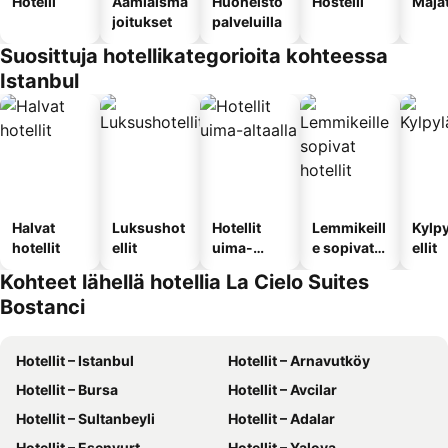
Hotelli
Aamiaisma
Huoneisto
Hostelli
Maja
joitukset
palveluilla
Suosittuja hotellikategorioita kohteessa
Istanbul
Halvat
Luksushot
Hotellit
Lemmikeill
Kylp
hotellit
ellit
uima-
e sopivat
ellit
altaalla
hotellit
Kohteet lähellä hotellia La Cielo Suites
Bostanci
Hotellit – Istanbul
Hotellit – Arnavutköy
Hotellit – Bursa
Hotellit – Avcilar
Hotellit – Sultanbeyli
Hotellit – Adalar
Hotellit – Esenyurt
Hotellit – Yalova