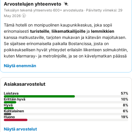
Arvostelujen yhteenveto
Tekoälyn tekemä yhteenveto 600+ arvostelusta · Päivitetty viimeksi: 29
May 2026
Tämä hotelli on monipuolinen kaupunkikeskus, joka sopii
erinomaisesti
turisteille
,
liikematkailijoille
ja
lemmikkien
kanssa matkustaville, tarjoten mukavan ja kätevän majoituksen.
Se sijaitsee erinomaisella paikalla Bostancissa, josta on
poikkeuksellisen hyvät yhteydet erilaisiin liikenteen solmukohtiin,
kuten Marmaray- ja metrolinjoille, ja se on kävelymatkan päässä
Bağdat Avenuelta. Hotellissa on tilavat ja mukavat huoneet,
Näytä enemmän
joissa on
hyvä äänieristys
, mikä takaa rauhallisen ympäristön.
Asiakkaat kehuvat jatkuvasti
ystävällistä ja huomaavaista
henkilökuntaa
, erityisesti vastaanotto- ja siivoushenkilökuntaa,
Asiakasarvostelut
ja nauttivat herkullisesta ja runsaasta aamiaisesta, joka voidaan
toimittaa huoneeseen. Rauhallisempaa oleskelua varten
Loistava
57
%
asiakkaat saattavat suosia huoneita, jotka eivät ole junaradan
Erittäin hyvä
10
%
puolella.
Hyvä
8
%
Kohtalainen
6
%
Huono
19
%
Näytä arvostelut