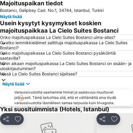
Majoituspaikan tiedot
Besiktas
Hagia Sofia
Bostancı, Galipbey Cad. No:1, 34744, Istanbul, Turkki
Karakoy Limani
Taksim Metro Station
Näytä lisää
Aksarayn metroasema
Sultan Ahmet Camii
Usein kysytyt kysymykset koskien
Pendik
Kapali Carsi
majoituspaikkaa La Cielo Suites Bostanci
Osmanbey Subway Station
Bakırköy
Onko majoituspaikassa La Cielo Suites Bostanci uima-allas?
Ovatko lemmikkieläimet sallittuja majoituspaikassa La Cielo Suites
Uskudar
Sirkeci Terminal
Bostanci?
Onko majoituspaikassa La Cielo Suites Bostanci pysäköintiä
Bagcilar
Zeytinburnu
saatavilla?
Nisantasi shopping district
Taksim Gezi Parki
Mihin aikaan majoituspaikassa La Cielo Suites Bostanci on sisään- ja
uloskirjautuminen?
Istiklal Street
Buyukada
Missä La Cielo Suites Bostanci sijaitsee?
Bosphorus
Kadikoy Bull Statue
Näytä lisää
Yenikapi Subway Station
Sirkeci Tren Gari
Varaussivustoilta saamamme hinnat ja saatavuus muuttuvat
Esenler
Eminonu
jatkuvasti. Tämä tarkoittaa sitä, että et välttämättä aina löydä
varaussivustolta täsmälleen samaa tarjousta kuin trivagosta.
Gayrettepe Subway Station
Golden Horn
Yksi suosituimmista (Hotels, Istanbul)
Bayrampasa
Sariyer
Jaa
Lisää suosikkeihin
Jaa
Lisää su
Buyukcekmece
Maltepe
Kartal
Topkapı Palace