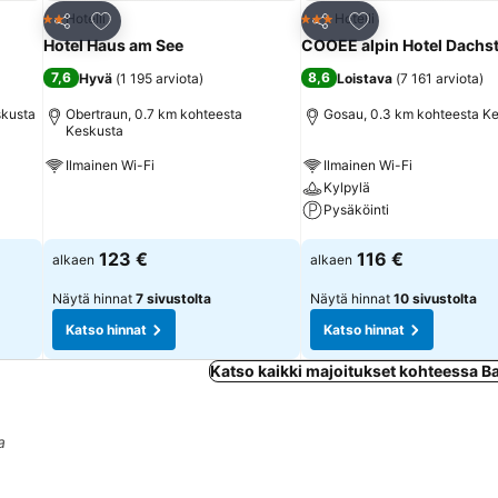
Lisää suosikkeihin
Lisää suosikkeihin
Hotelli
Hotelli
2 Tähtiluokitus
3 Tähtiluokitus
Jaa
Jaa
Hotel Haus am See
COOEE alpin Hotel Dachst
7,6
8,6
Hyvä
(
1 195 arviota
)
Loistava
(
7 161 arviota
)
skusta
Obertraun, 0.7 km kohteesta
Gosau, 0.3 km kohteesta K
Keskusta
Ilmainen Wi-Fi
Ilmainen Wi-Fi
Kylpylä
Katso hinnat
Pysäköinti
Katso hinnat
123 €
116 €
alkaen
alkaen
Näytä hinnat
7 sivustolta
Näytä hinnat
10 sivustolta
Katso hinnat
Katso hinnat
Katso kaikki majoitukset kohteessa 
a