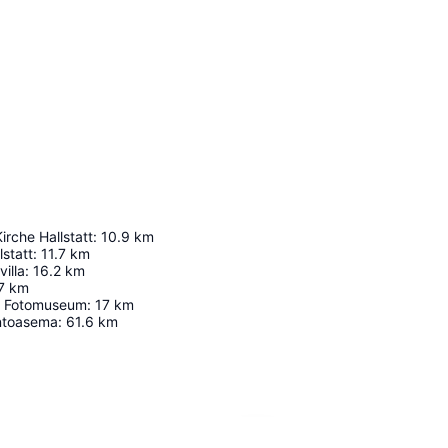
irche Hallstatt
:
10.9
km
lstatt
:
11.7
km
illa
:
16.2
km
7
km
l Fotomuseum
:
17
km
ntoasema
:
61.6
km
Laajenna kartta