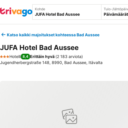
Kohde
Tulo-/lähtöpäi
Päivämäärät
Katso kaikki majoitukset kohteessa Bad Aussee
JUFA Hotel Bad Aussee
Hotelli
Erittäin hyvä
(
2 183 arviota
)
8,4
3 Tähtiluokitus
Jugendherbergstraße 148, 8990, Bad Aussee, Itävalta