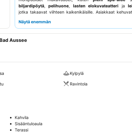
biljardipöytä
,
pelihuone
,
lasten elokuvateatteri
ja
le
jotka takaavat viihteen kaikenikäisille. Asiakkaat kehuvat
henkilökunnan poikkeuksellista ystävällisyyttä ja avu
Näytä enemmän
sekä
monipuolisia aamiais- ja illallisbuffetteja
, joit
erinomaisiksi ja vaihteleviksi. Todella ikimuistoisen
takaamiseksi kannattaa harkita huoneen varaamis
 Bad Aussee
näkymillä
, jotta voit nauttia täysin rauhallisesta ympäristös
sa
Kylpylä
tu
Ravintola
Kahvila
Sisääntuloaula
Terassi