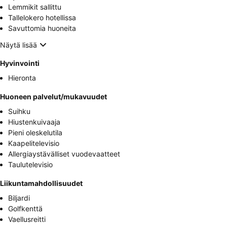
Lemmikit sallittu
Tallelokero hotellissa
Savuttomia huoneita
Näytä lisää
Hyvinvointi
Hieronta
Huoneen palvelut/mukavuudet
Suihku
Hiustenkuivaaja
Pieni oleskelutila
Kaapelitelevisio
Allergiaystävälliset vuodevaatteet
Taulutelevisio
Liikuntamahdollisuudet
Biljardi
Golfkenttä
Vaellusreitti