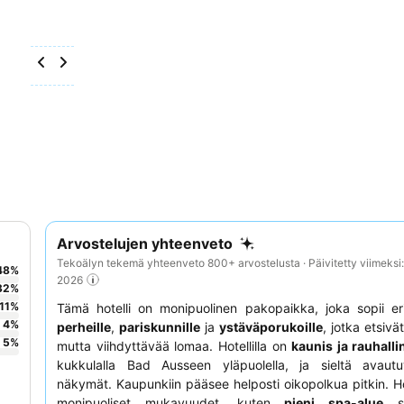
Arvostelujen yhteenveto
Tekoälyn tekemä yhteenveto 800+ arvostelusta · Päivitetty viimeksi
48
%
2026
32
%
11
%
Tämä hotelli on monipuolinen pakopaikka, joka sopii er
4
%
perheille
,
pariskunnille
ja
ystäväporukoille
, jotka etsivät
5
%
mutta viihdyttävää lomaa. Hotellilla on
kaunis ja rauhallin
kukkulalla Bad Ausseen yläpuolella, ja sieltä avaut
näkymät. Kaupunkiin pääsee helposti oikopolkua pitkin. Ho
monipuoliset mukavuudet, kuten
pieni spa-alue
sa