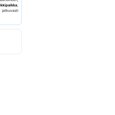
ikkipaikka
,
 jatkuvasti
liaisuutta
a kuvataan
 oleskelun
ta
kauniilla
tä.