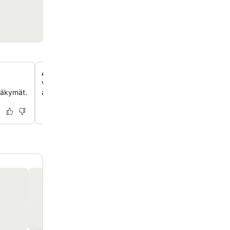
Aurinkoterassi ulkona
Vietä mukavia keskusteluja ja seurustele perheen ja yst
näkymät.
aurinkoterassilla, joka sopii täydellisesti rentoutumiseen.