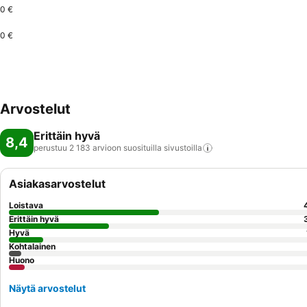
0 €
0 €
Arvostelut
Erittäin hyvä
8,4
perustuu 2 183 arvioon suosituilla
sivustoilla
Asiakasarvostelut
Loistava
Erittäin hyvä
Hyvä
Kohtalainen
Huono
Näytä arvostelut