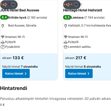
Lisää suosikkeihin
Lisää suosikkeihin
Hotelli
Hotelli
3 Tähtiluokitus
4 Tähtiluokitus
Jaa
Jaa
JUFA Hotel Bad Aussee
Heritage Hotel Hallstatt
8,4
8,5
Erittäin hyvä
(
2 183 arviota
)
Loistava
(
7 744 arviota
)
Bad Aussee, Itävalta
Hallstatt, 0.7 km kohteesta Ke
Ilmainen Wi-Fi
Ilmainen Wi-Fi
Kylpylä
Kylpylä
Pysäköinti
Lemmikit sallittu
Katso hinnat
Katso hinnat
133 €
217 €
alkaen
alkaen
Näytä hinnat
7 sivustolta
Näytä hinnat
8 sivustolta
Katso hinnat
Katso hinnat
Hintatrendi
Perustuu alhaisimpiin hintoihin trivagossa viimeisten 30 päivän aikan
0 €