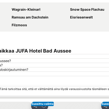
Wagrain-Kleinarl
Snow Space Flachau
Ramsau am Dachstein
Eisriesenwelt
Filzmoos
aikkaa JUFA Hotel Bad Aussee
Aussee?
a?
uloskirjautuminen?
ämä tarkoittaa sitä, että et välttämättä aina löydä varaussivustolta täsmälleen
Suosittu valinta
Suosi
hin
Lisää suosikkeihin
Jaa
Jaa