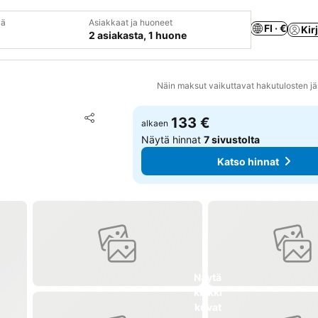
vä
Asiakkaat ja huoneet
FI · €
Kir
2 asiakasta, 1 huone
Näin maksut vaikuttavat hakutulosten jä
Lisää suosikkeihin
133 €
alkaen
Jaa
Näytä hinnat
7 sivustolta
Katso hinnat