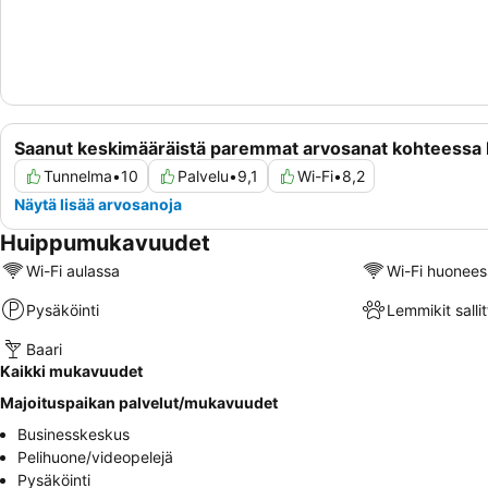
Saanut keskimääräistä paremmat arvosanat kohteessa
Tunnelma
•
10
Palvelu
•
9,1
Wi-Fi
•
8,2
Näytä lisää arvosanoja
Huippumukavuudet
Wi-Fi aulassa
Wi-Fi huonees
Pysäköinti
Lemmikit sallit
Baari
Kaikki mukavuudet
Majoituspaikan palvelut/mukavuudet
Businesskeskus
Pelihuone/videopelejä
Pysäköinti