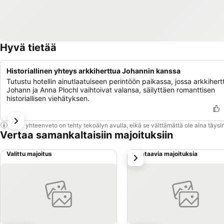
Hyvä tietää
Historiallinen yhteys arkkiherttua Johannin kanssa
Tutustu hotellin ainutlaatuiseen perintöön paikassa, jossa arkkihert
Johann ja Anna Plochl vaihtoivat valansa, säilyttäen romanttisen
historiallisen viehätyksen.
Tämä yhteenveto on tehty tekoälyn avulla, eikä se välttämättä ole aina täysin
Vertaa samankaltaisiin majoituksiin
Valittu majoitus
Vastaavia majoituksia
seuraava