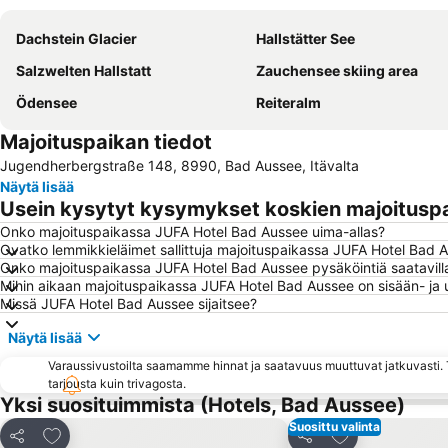
Dachstein Glacier
Hallstätter See
Salzwelten Hallstatt
Zauchensee skiing area
Ödensee
Reiteralm
Majoituspaikan tiedot
Jugendherbergstraße 148, 8990, Bad Aussee, Itävalta
Näytä lisää
Usein kysytyt kysymykset koskien majoitusp
Onko majoituspaikassa JUFA Hotel Bad Aussee uima-allas?
Ovatko lemmikkieläimet sallittuja majoituspaikassa JUFA Hotel Bad 
Onko majoituspaikassa JUFA Hotel Bad Aussee pysäköintiä saatavill
Mihin aikaan majoituspaikassa JUFA Hotel Bad Aussee on sisään- ja 
Missä JUFA Hotel Bad Aussee sijaitsee?
Näytä lisää
Varaussivustoilta saamamme hinnat ja saatavuus muuttuvat jatkuvasti. T
tarjousta kuin trivagosta.
Yksi suosituimmista (Hotels, Bad Aussee)
Suosittu valinta
Lisää suosikkeihin
Lisää suosikkei
Jaa
Jaa