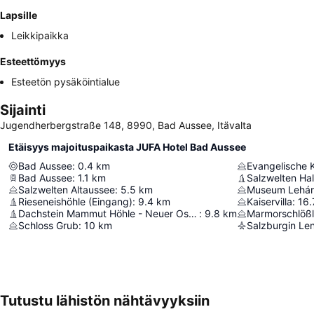
Lapsille
Leikkipaikka
Esteettömyys
Esteetön pysäköintialue
Sijainti
Jugendherbergstraße 148, 8990, Bad Aussee, Itävalta
Etäisyys majoituspaikasta JUFA Hotel Bad Aussee
Bad Aussee
:
0.4
km
Evangelische K
Bad Aussee
:
1.1
km
Salzwelten Hal
Salzwelten Altaussee
:
5.5
km
Museum Lehárv
Rieseneishöhle (Eingang)
:
9.4
km
Kaiservilla
:
16.
Dachstein Mammut Höhle - Neuer Osteingang
:
9.8
km
Marmorschlöß
Schloss Grub
:
10
km
Salzburgin Le
Tutustu lähistön nähtävyyksiin