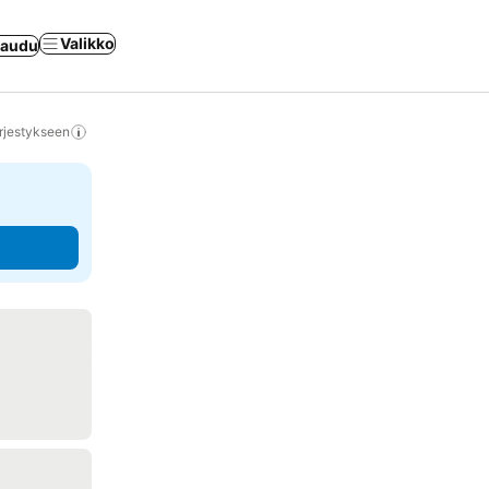
Valikko
jaudu
rjestykseen