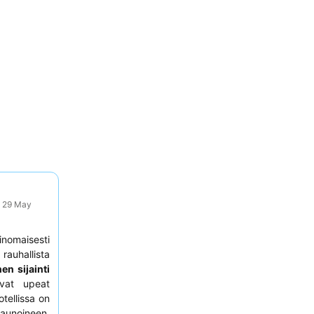
: 29 May
inomaisesti
 rauhallista
en sijainti
uvat upeat
tellissa on
unoineen,