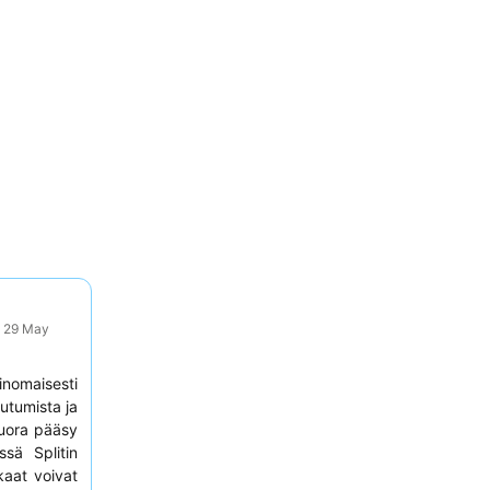
: 29 May
nomaisesti
outumista ja
suora pääsy
sä Splitin
kaat voivat