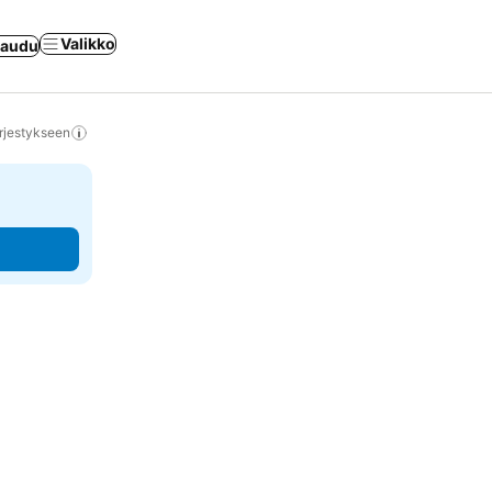
Valikko
jaudu
rjestykseen