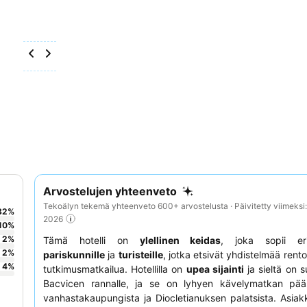
Arvostelujen yhteenveto
Tekoälyn tekemä yhteenveto 600+ arvostelusta · Päivitetty viimeksi
82
%
2026
10
%
2
%
Tämä hotelli on
ylellinen keidas
, joka sopii eri
2
%
pariskunnille
ja
turisteille
, jotka etsivät yhdistelmää rent
4
%
tutkimusmatkailua. Hotellilla on
upea sijainti
ja sieltä on 
Bacvicen rannalle, ja se on lyhyen kävelymatkan pääs
vanhastakaupungista ja Diocletianuksen palatsista. Asiak