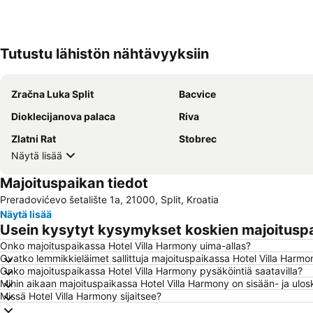
Tutustu lähistön nähtävyyksiin
Zračna Luka Split
Bacvice
Dioklecijanova palaca
Riva
Zlatni Rat
Stobrec
Näytä lisää
Majoituspaikan tiedot
Preradovićevo šetalište 1a, 21000, Split, Kroatia
Näytä lisää
Usein kysytyt kysymykset koskien majoituspa
Onko majoituspaikassa Hotel Villa Harmony uima-allas?
Ovatko lemmikkieläimet sallittuja majoituspaikassa Hotel Villa Harmo
Onko majoituspaikassa Hotel Villa Harmony pysäköintiä saatavilla?
Mihin aikaan majoituspaikassa Hotel Villa Harmony on sisään- ja ulos
Missä Hotel Villa Harmony sijaitsee?