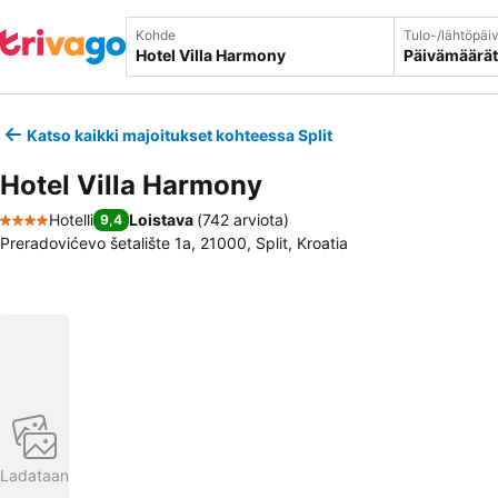
Kohde
Tulo-/lähtöpäi
Päivämäärät
Katso kaikki majoitukset kohteessa Split
Hotel Villa Harmony
Hotelli
Loistava
(
742 arviota
)
9,4
4 Tähtiluokitus
Preradovićevo šetalište 1a, 21000, Split, Kroatia
Ladataan