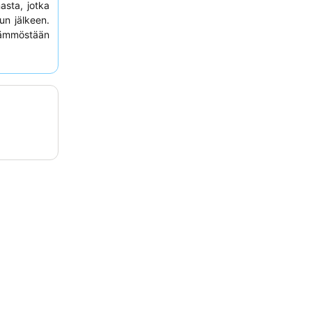
asta, jotka
un jälkeen.
 lämmöstään
nipuolisia
i harkitse
mme, jotta