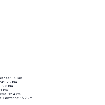
mladeži
:
1.9
km
ović
:
2.2
km
m
:
2.3
km
.1
km
asema
:
12.4
km
St. Lawrence
:
15.7
km