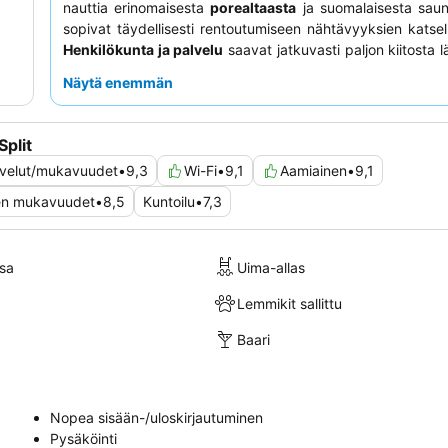
nauttia erinomaisesta
porealtaasta
ja suomalaisesta saun
sopivat täydellisesti rentoutumiseen nähtävyyksien katsel
Henkilökunta ja palvelu
saavat jatkuvasti paljon kiitosta
ja huomaavaisuudestaan, täydentäen jumalaisia ja mo
Näytä enemmän
aamiaisvaihtoehtoja
. Parannetun kokemuksen saamiseks
huoneen varaamista, jossa on
suuri parveke
ja oma porea
voit nauttia henkeäsalpaavista merinäköaloista.
plit
alvelut/mukavuudet
•
9,3
Wi-Fi
•
9,1
Aamiainen
•
9,1
n mukavuudet
•
8,5
Kuntoilu
•
7,3
sa
Uima-allas
Lemmikit sallittu
Baari
Nopea sisään-/uloskirjautuminen
Pysäköinti