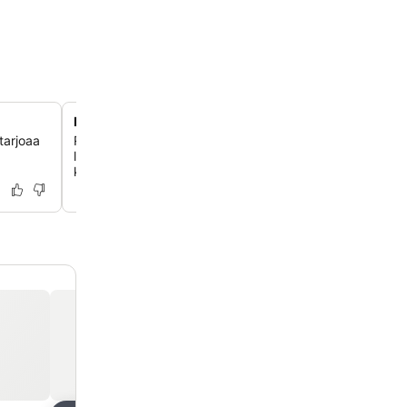
Infinity-ulkoallas
 tarjoaa
Rentoudu upealla ulkouima-altaalla, jossa on aurinkotera
lepotuoleineen ja baari, tarjoten virkistäviä pulahduksia j
kuvankauniita näkymiä Adrianmerelle.