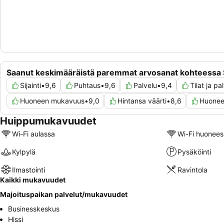
Saanut keskimääräistä paremmat arvosanat kohteessa S
Sijainti
•
9,6
Puhtaus
•
9,6
Palvelu
•
9,4
Tilat ja p
Huoneen mukavuus
•
9,0
Hintansa väärti
•
8,6
Huonee
Huippumukavuudet
Wi-Fi aulassa
Wi-Fi huonees
Kylpylä
Pysäköinti
Ilmastointi
Ravintola
Kaikki mukavuudet
Majoituspaikan palvelut/mukavuudet
Businesskeskus
Hissi