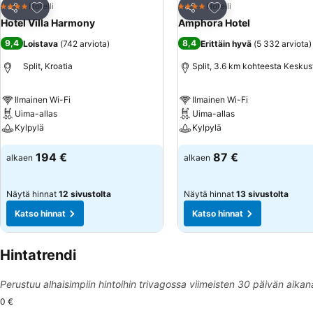
Lisää suosikkeihin
Lisää suosikkeihin
Hotelli
Hotelli
4 Tähtiluokitus
4 Tähtiluokitus
Jaa
Jaa
Hotel Villa Harmony
Amphora Hotel
9,4
8,4
Loistava
(
742 arviota
)
Erittäin hyvä
(
5 332 arviota
)
Split, Kroatia
Split, 3.6 km kohteesta Keskus
Ilmainen Wi-Fi
Ilmainen Wi-Fi
Uima-allas
Uima-allas
Kylpylä
Kylpylä
194 €
87 €
alkaen
alkaen
Näytä hinnat
12 sivustolta
Näytä hinnat
13 sivustolta
Katso hinnat
Katso hinnat
Hintatrendi
Perustuu alhaisimpiin hintoihin trivagossa viimeisten 30 päivän aikan
0 €