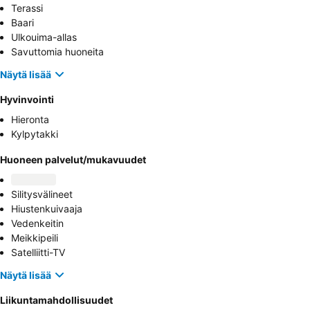
Terassi
Baari
Ulkouima-allas
Savuttomia huoneita
Näytä lisää
Hyvinvointi
Hieronta
Kylpytakki
Huoneen palvelut/mukavuudet
Silitysvälineet
Hiustenkuivaaja
Vedenkeitin
Meikkipeili
Satelliitti-TV
Näytä lisää
Liikuntamahdollisuudet