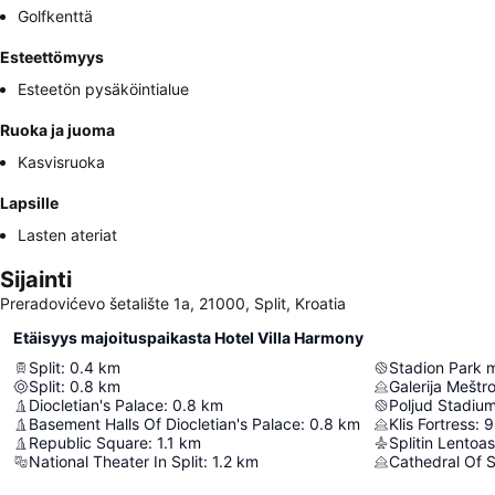
Golfkenttä
Esteettömyys
Esteetön pysäköintialue
Ruoka ja juoma
Kasvisruoka
Lapsille
Lasten ateriat
Sijainti
Preradovićevo šetalište 1a, 21000, Split, Kroatia
Etäisyys majoituspaikasta Hotel Villa Harmony
Split
:
0.4
km
Stadion Park 
Split
:
0.8
km
Galerija Meštr
Diocletian's Palace
:
0.8
km
Poljud Stadiu
Basement Halls Of Diocletian's Palace
:
0.8
km
Klis Fortress
:
9
Republic Square
:
1.1
km
Splitin Lento
National Theater In Split
:
1.2
km
Cathedral Of 