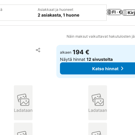
vä
Asiakkaat ja huoneet
FI · €
Kir
2 asiakasta, 1 huone
Näin maksut vaikuttavat hakutulosten jä
Lisää suosikkeihin
194 €
alkaen
Jaa
Näytä hinnat
12 sivustolta
Katso hinnat
Ladataan
Ladataan