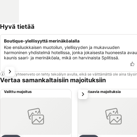
Hyvä tietää
Boutique-ylellisyyttä merinäköalalla
Koe ensiluokkaisen muotoilun, ylellisyyden ja mukavuuden
harmoninen yhdistelmä hotellissa, jonka jokaisesta huoneesta ava
kaunis saari- ja merinäköala, mikä on harvinaista Splitissä.
Tämä yhteenveto on tehty tekoälyn avulla, eikä se välttämättä ole aina täysin
Vertaa samankaltaisiin majoituksiin
Valittu majoitus
Vastaavia majoituksia
seuraava