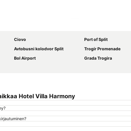
Laajenna kartta
Ciovo
Port of Split
Avtobusni kolodvor Split
Trogír Promenade
Bol Airport
Grada Trogira
ikkaa Hotel Villa Harmony
ny?
kirjautuminen?