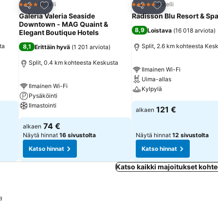
Lisää suosikkeihin
Lisää suosikkeihin
Hotelli
Hotelli
4 Tähtiluokitus
5 Tähtiluokitus
Jaa
Jaa
Galeria Valeria Seaside
Radisson Blu Resort & Spa,
Downtown - MAG Quaint &
8,9
Loistava
(
16 018 arviota
)
Elegant Boutique Hotels
ta
Split, 2.6 km kohteesta Kes
8,1
Erittäin hyvä
(
1 201 arviota
)
Split, 0.4 km kohteesta Keskusta
Ilmainen Wi-Fi
Uima-allas
Ilmainen Wi-Fi
Kylpylä
Pysäköinti
Ilmastointi
121 €
alkaen
74 €
alkaen
Näytä hinnat
16 sivustolta
Näytä hinnat
12 sivustolta
Katso hinnat
Katso hinnat
Katso kaikki majoitukset kohte
a