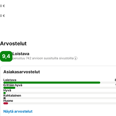
0 €
0 €
Arvostelut
Loistava
9,4
perustuu 742 arvioon suosituilla
sivustoilla
Asiakasarvostelut
Loistava
Erittäin hyvä
Hyvä
Kohtalainen
Huono
Näytä arvostelut