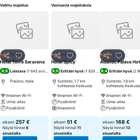
Valittu majoitus
Vastaavia majoituksia
Hotelli
Hotelli
Hotelli
3 Tähtiluokitus
3 Tähtiluokitus
4 Tähtiluokitus
Jaa
Lisää suosikkeihin
Jaa
Lisää suosikkeihin
Jaa
Lisää suo
Hotel Torre Saracena
Hotel Spicy
Atlantic Palace Hot
8,6
8,0
8,4
Loistava
(
1 645 arviota
)
Erittäin hyvä
(
1 826 arviota
)
Erittäin hyvä
(
2 9
Praiano, Italia
Sorrento, 1.7 km
Sorrento, 1.6 km
kohteesta Keskusta
kohteesta Keskust
Ilmainen Wi-Fi
Ilmainen Wi-Fi
Ilmainen Wi-Fi
Uima-allas
Pysäköinti
Uima-allas
Pysäköinti
Ilmastointi
Pysäköinti
Katso hinnat
Katso hinnat
Katso hinnat
257 €
51 €
168 €
alkaen
alkaen
alkaen
Näytä hinnat
8
Näytä hinnat
11
Näytä hinnat
13
sivustolta
sivustolta
sivustolta