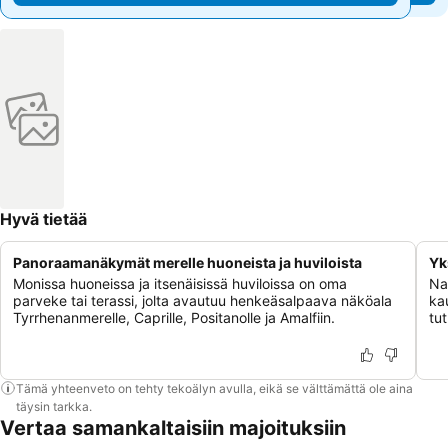
Hyvä tietää
Panoraamanäkymät merelle huoneista ja huviloista
Yk
Monissa huoneissa ja itsenäisissä huviloissa on oma
Na
parveke tai terassi, jolta avautuu henkeäsalpaava näköala
ka
Tyrrhenanmerelle, Caprille, Positanolle ja Amalfiin.
tu
Tämä yhteenveto on tehty tekoälyn avulla, eikä se välttämättä ole aina
täysin tarkka.
Vertaa samankaltaisiin majoituksiin