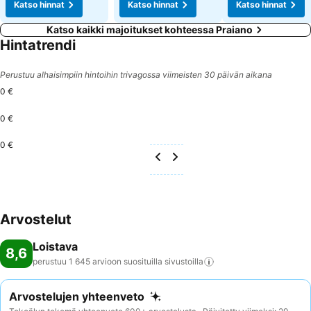
Katso hinnat
Katso hinnat
Katso hinnat
Katso kaikki majoitukset kohteessa Praiano
Hintatrendi
Perustuu alhaisimpiin hintoihin trivagossa viimeisten 30 päivän aikana
0 €
0 €
0 €
Arvostelut
Loistava
8,6
perustuu 1 645 arvioon suosituilla
sivustoilla
Arvostelujen yhteenveto