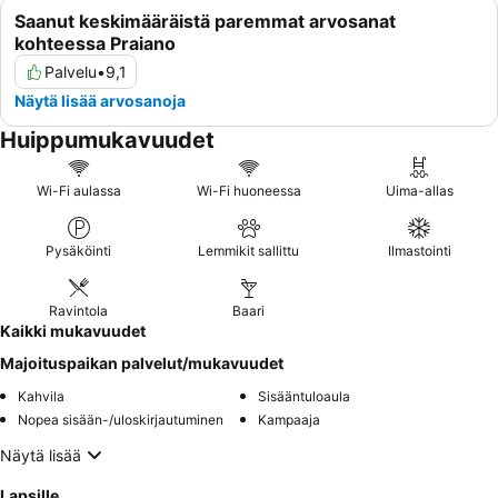
Saanut keskimääräistä paremmat arvosanat
kohteessa Praiano
Palvelu
•
9,1
Näytä lisää arvosanoja
Huippumukavuudet
Wi-Fi aulassa
Wi-Fi huoneessa
Uima-allas
Pysäköinti
Lemmikit sallittu
Ilmastointi
Ravintola
Baari
Kaikki mukavuudet
Majoituspaikan palvelut/mukavuudet
Kahvila
Sisääntuloaula
Nopea sisään-/uloskirjautuminen
Kampaaja
Näytä lisää
Lapsille