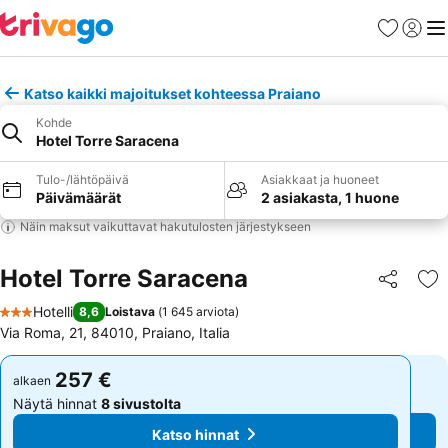
Suosikit
Kirjaud
Val
Katso kaikki majoitukset kohteessa Praiano
Kohde
Hotel Torre Saracena
Tulo-/lähtöpäivä
Asiakkaat ja huoneet
Päivämäärät
2 asiakasta, 1 huone
Näin maksut vaikuttavat hakutulosten järjestykseen
Hotel Torre Saracena
Jaa
Li
Hotelli
8,6
Loistava
(
1 645 arviota
)
3 Tähtiluokitus
Via Roma, 21, 84010, Praiano, Italia
257 €
257 €
alkaen
alkaen
Näytä hinnat
8 sivustolta
Näytä hinnat
8 sivustolta
Katso hinnat
Katso hinnat