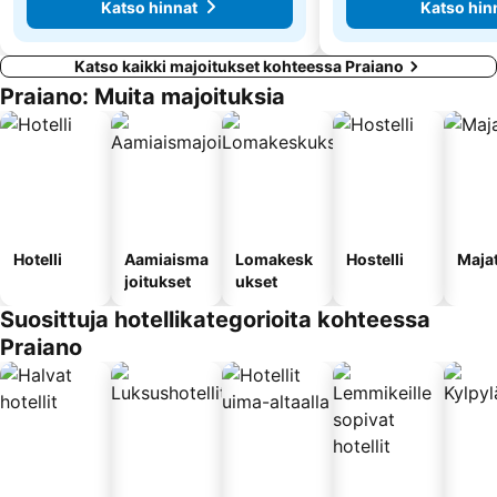
Katso hinnat
Katso hin
Katso kaikki majoitukset kohteessa Praiano
Praiano: Muita majoituksia
Hotelli
Aamiaisma
Lomakesk
Hostelli
Maja
joitukset
ukset
Suosittuja hotellikategorioita kohteessa
Praiano