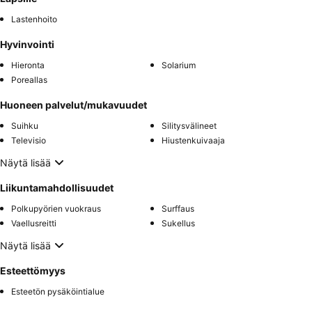
Lastenhoito
Hyvinvointi
Hieronta
Solarium
Poreallas
Huoneen palvelut/mukavuudet
Suihku
Silitysvälineet
Televisio
Hiustenkuivaaja
Näytä lisää
Liikuntamahdollisuudet
Polkupyörien vuokraus
Surffaus
Vaellusreitti
Sukellus
Näytä lisää
Esteettömyys
Esteetön pysäköintialue