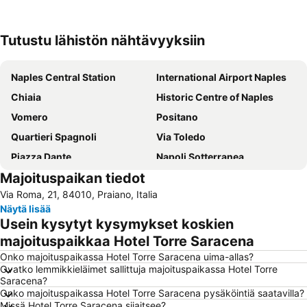
Tutustu lähistön nähtävyyksiin
Laajenna kartta
Naples Central Station
International Airport Naples
Chiaia
Historic Centre of Naples
Vomero
Positano
Quartieri Spagnoli
Via Toledo
Piazza Dante
Napoli Sotterranea
Majoituspaikan tiedot
Porto
Costiera Amalfitana
Via Roma, 21, 84010, Praiano, Italia
Porto di Napoli
Duomo di Amalfi
Näytä lisää
Marina Grande
Posillipo
Usein kysytyt kysymykset koskien
Pendino
Piazza Tasso
majoituspaikkaa Hotel Torre Saracena
Piazza del Plebiscito
Spaccanapoli
Onko majoituspaikassa Hotel Torre Saracena uima-allas?
Ovatko lemmikkieläimet sallittuja majoituspaikassa Hotel Torre
Marina Corricella
Ponticelli
Saracena?
Onko majoituspaikassa Hotel Torre Saracena pysäköintiä saatavilla?
Galleria Umberto I
Porto di Sorrento
Missä Hotel Torre Saracena sijaitsee?