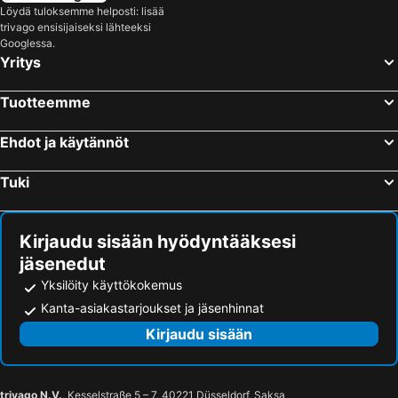
Löydä tuloksemme helposti: lisää
trivago ensisijaiseksi lähteeksi
Googlessa.
Yritys
Tuotteemme
Ehdot ja käytännöt
Tuki
Kirjaudu sisään hyödyntääksesi
jäsenedut
Yksilöity käyttökokemus
Kanta-asiakastarjoukset ja jäsenhinnat
Kirjaudu sisään
trivago N.V.
, Kesselstraße 5 – 7, 40221 Düsseldorf, Saksa