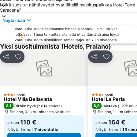
Piazza Bellini
Castel Nuovo
Mitkä suositut nähtävyydet ovat lähellä majoituspaikkaa Hotel Torre
Saracena?
Marina Grande
Via Tribunali
Näytä lisää
Funiculare di Mergellina
Pompeijin rauniokaupunki
Varaussivustoilta saamamme hinnat ja saatavuus muuttuvat
Duomo di San Gennaro
Via Chiaia
jatkuvasti. Tämä tarkoittaa sitä, että et välttämättä aina löydä
Nocelle
Salerno Harbour
varaussivustolta täsmälleen samaa tarjousta kuin trivagosta.
Yksi suosituimmista (Hotels, Praiano)
Centro storico
Castel dell'Ovo
Palazzo Reale
Marina Piccola
Jaa
Lisää suosikkeihin
Jaa
Lisää suosikk
Lungomare Caracciolo
Stella
San Paolo Stadium
Stazione di Sorrento
Chiesa del Gesù Nuovo
San Carlo all'Arena
Fuorigrotta
Vulcano Buono
Hotelli
Hotelli
3 Tähtiluokitus
3 Tähtiluokitus
Hotel Villa Bellavista
Hotel La Perla
Marina Grande
La Piazzetta
8,1
8,9
Erittäin hyvä
(
2 014 arviota
)
Loistava
(
1 275 arvi
Arenella
Bagnoli
Praiano, 0.1 km kohteesta Keskusta
Praiano, 1.1 km kohtee
110 €
164 €
alkaen
alkaen
Näytä hinnat
7 sivustolta
Näytä hinnat
13 sivu