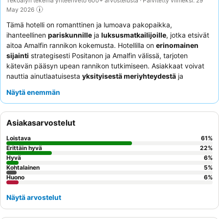
Tekoälyn tekemä yhteenveto 600+ arvostelusta · Päivitetty viimeksi: 29
May 2026
Tämä hotelli on romanttinen ja lumoava pakopaikka,
ihanteellinen
pariskunnille
ja
luksusmatkailijoille
, jotka etsivät
aitoa Amalfin rannikon kokemusta. Hotellilla on
erinomainen
sijainti
strategisesti Positanon ja Amalfin välissä, tarjoten
kätevän pääsyn upean rannikon tutkimiseen. Asiakkaat voivat
nauttia ainutlaatuisesta
yksityisestä meriyhteydestä
ja
virkistävästä uima-altaasta. Poikkeuksellinen henkilökunta ja
Näytä enemmän
palvelu saavat jatkuvasti paljon kiitosta, ja
vastaanoton tiimi
tekee kaikkensa varmistaakseen mukavan oleskelun. Tätä
täydentää korkeasti arvostettu aamiaisbuffet, joka tarjoaa
Asiakasarvostelut
monipuolisia vaihtoehtoja ja paikallisia tuotteita. Todella
ikimuistoisen oleskelun takaamiseksi harkitse huoneen
Loistava
61
%
varaamista
merinäköalalla
omalta parvekkeelta.
Erittäin hyvä
22
%
Hyvä
6
%
Kohtalainen
5
%
Huono
6
%
Näytä arvostelut