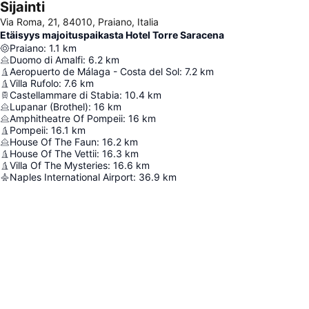
Sijainti
Via Roma, 21, 84010, Praiano, Italia
Etäisyys majoituspaikasta Hotel Torre Saracena
Praiano
:
1.1
km
Duomo di Amalfi
:
6.2
km
Aeropuerto de Málaga - Costa del Sol
:
7.2
km
Villa Rufolo
:
7.6
km
Castellammare di Stabia
:
10.4
km
Lupanar (Brothel)
:
16
km
Amphitheatre Of Pompeii
:
16
km
Pompeii
:
16.1
km
House Of The Faun
:
16.2
km
House Of The Vettii
:
16.3
km
Villa Of The Mysteries
:
16.6
km
Naples International Airport
:
36.9
km