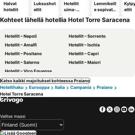
Halvat
Luksushot
Hotellit
Lemmikeill
Kylp
hotellit
ellit
uima-
e sopivat
ellit
altaalla
hotellit
Kohteet lähellä hotellia Hotel Torre Saracena
Hotellit – Napoli
Hotellit – Sorrento
Hotellit – Amalfi
Hotellit – Ischia
Hotellit – Positano
Hotellit – Capri
Hotellit – Salerno
Hotellit – Maiori
Hotellit – Vico Equense
Katso kaikki majoitukset kohteessa Praiano
Hotellihaku
Eurooppa
Italia
Campania
Praiano
Hotel Torre Saracena
Facebook
Twitter
Insta
Yo
Valitse maasi
Lisää Googleen