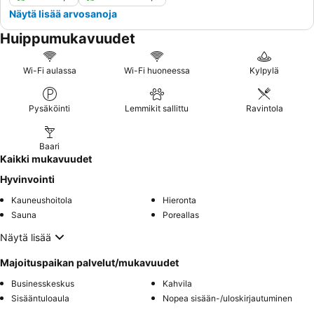
Näytä lisää arvosanoja
Huippumukavuudet
Wi-Fi aulassa
Wi-Fi huoneessa
Kylpylä
Pysäköinti
Lemmikit sallittu
Ravintola
Baari
Kaikki mukavuudet
Hyvinvointi
Kauneushoitola
Hieronta
Sauna
Poreallas
Näytä lisää
Majoituspaikan palvelut/mukavuudet
Businesskeskus
Kahvila
Sisääntuloaula
Nopea sisään-/uloskirjautuminen