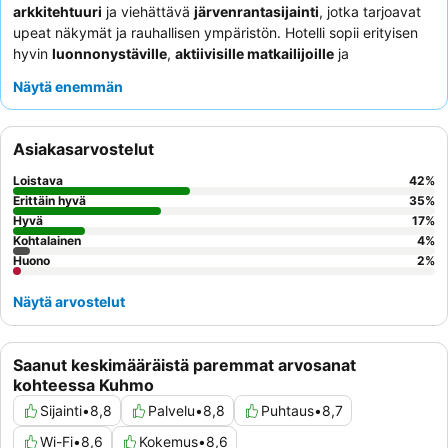
arkkitehtuuri
ja viehättävä
järvenrantasijainti
, jotka tarjoavat
upeat näkymät ja rauhallisen ympäristön. Hotelli sopii erityisen
hyvin
luonnonystäville
,
aktiivisille matkailijoille
ja
pariskunnille
, jotka etsivät rauhallista pakopaikkaa, sekä
Näytä enemmän
perheille
, jotka ovat kiinnostuneita ulkoilma-aktiviteeteista.
Vieraat korostavat jatkuvasti ystävällistä henkilökuntaa, ruoan,
erityisesti aamiaisen, laatua ja laajaa retkivalikoimaa.
Asiakasarvostelut
Parantaaksesi lomaasi harkitse aktiviteettien varaamista
etukäteen, sillä ne ovat suosittuja, ja huomioi, että jotkut huoneet
Loistava
42
%
saattaisivat hyötyä viimeaikaisista remontoinneista
Erittäin hyvä
35
%
modernimman kokemuksen saavuttamiseksi.
Hyvä
17
%
Kohtalainen
4
%
Huono
2
%
Näytä arvostelut
Saanut keskimääräistä paremmat arvosanat
kohteessa Kuhmo
Sijainti
•
8,8
Palvelu
•
8,8
Puhtaus
•
8,7
Wi-Fi
•
8,6
Kokemus
•
8,6