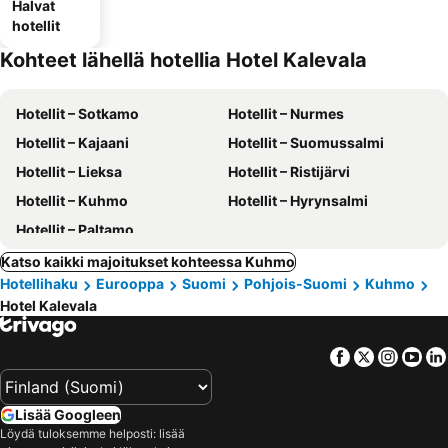
Halvat
hotellit
Kohteet lähellä hotellia Hotel Kalevala
Hotellit – Sotkamo
Hotellit – Nurmes
Hotellit – Kajaani
Hotellit – Suomussalmi
Hotellit – Lieksa
Hotellit – Ristijärvi
Hotellit – Kuhmo
Hotellit – Hyrynsalmi
Hotellit – Paltamo
Katso kaikki majoitukset kohteessa Kuhmo
Hotellihaku
Eurooppa
Suomi
Pohjois-Suomi
Kuhmo
Hotel Kalevala
Facebook
Twitter
Insta
Yo
Lisää Googleen
Löydä tuloksemme helposti: lisää