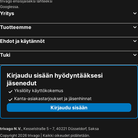
trivago ensisijaiseksi lähteeksi
Googlessa.
Yritys
Tuotteemme
Ehdot ja käytännöt
Tuki
Kirjaudu sisään hyödyntääksesi
jäsenedut
Yksilöity käyttökokemus
Kanta-asiakastarjoukset ja jäsenhinnat
Kirjaudu sisään
trivago N.V.
, Kesselstraße 5 – 7, 40221 Düsseldorf, Saksa
Copyright 2026 trivago | Kaikki oikeudet pidätetään.