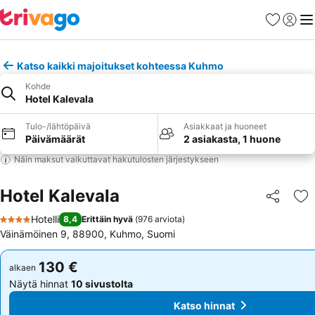
Suosikit
Kirjaud
Val
Katso kaikki majoitukset kohteessa Kuhmo
Kohde
Hotel Kalevala
Tulo-/lähtöpäivä
Asiakkaat ja huoneet
Päivämäärät
2 asiakasta, 1 huone
Näin maksut vaikuttavat hakutulosten järjestykseen
Hotel Kalevala
Jaa
Li
Hotelli
8,4
Erittäin hyvä
(
976 arviota
)
4 Tähtiluokitus
Väinämöinen 9, 88900, Kuhmo, Suomi
130 €
130 €
alkaen
alkaen
Näytä hinnat
10 sivustolta
Näytä hinnat
10 sivustolta
Katso hinnat
Katso hinnat