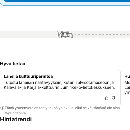
1 / 52
Hyvä tietää
Lähellä kulttuuriperintöä
Hu
Tutustu läheisiin nähtävyyksiin, kuten Talvisotamuseoon ja
Mo
Kalevala- ja Karjala-kulttuurin Juminkeko-tietokeskukseen.
La
ym
Tämä yhteenveto on tehty tekoälyn avulla, eikä se välttämättä ole aina
täysin tarkka.
Hintatrendi