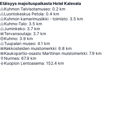
Etäisyys majoituspaikasta Hotel Kalevala
Kuhmon Talvisotamuseo
:
0.2
km
Luontokeskus Petola
:
0.4
km
Kuhmon kamarimusiikki - toimisto
:
3.5
km
Kuhmo-Talo
:
3.5
km
Juminkeko
:
3.7
km
Tervansoutaja
:
3.7
km
Kuhmo
:
3.9
km
Tuupalan museo
:
4.1
km
Kekkosteiden muistomerkki
:
6.8
km
Kaukopartio-osasto Marttinan muistomerkki
:
7.9
km
Nurmes
:
67.9
km
Kuopion Lentoasema
:
152.4
km