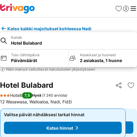
Suosikit
Kirjaud
Val
Katso kaikki majoitukset kohteessa Nadi
Kohde
Hotel Bulabard
Tulo-/lähtöpäivä
Asiakkaat ja huoneet
Päivämäärät
2 asiakasta, 1 huone
Näin maksut vaikuttavat hakutulosten järjestykseen
Hotel Bulabard
Jaa
Li
Hotelli
7,5
Hyvä
(
1 240 arviota
)
3 Tähtiluokitus
12 Wasawasa, Wailoaloa, Nadi, Fidži
Valitse päivät nähdäksesi tarkat hinnat
Valitse päivät nähdäksesi tarkat hinnat
Katso hinnat
Katso hinnat