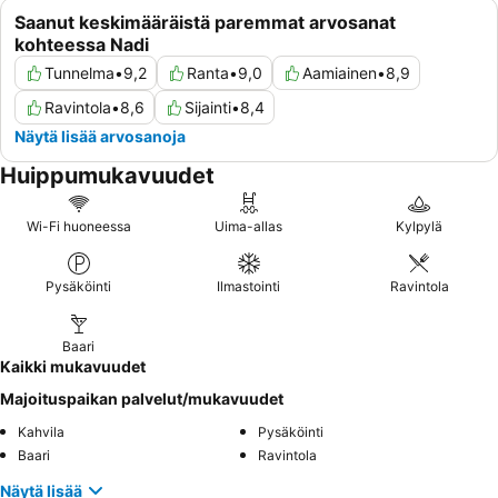
Saanut keskimääräistä paremmat arvosanat
kohteessa Nadi
Tunnelma
•
9,2
Ranta
•
9,0
Aamiainen
•
8,9
Ravintola
•
8,6
Sijainti
•
8,4
Näytä lisää arvosanoja
Huippumukavuudet
Wi-Fi huoneessa
Uima-allas
Kylpylä
Pysäköinti
Ilmastointi
Ravintola
Baari
Kaikki mukavuudet
Majoituspaikan palvelut/mukavuudet
Kahvila
Pysäköinti
Baari
Ravintola
Näytä lisää