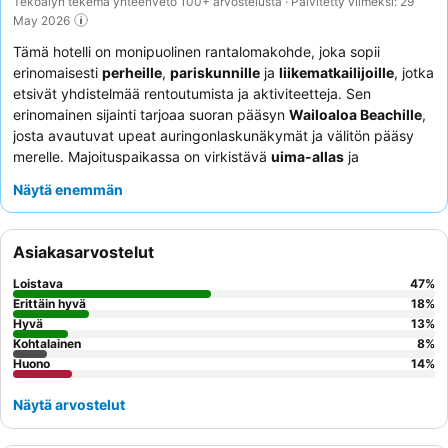
Tekoälyn tekemä yhteenveto 100+ arvostelusta · Päivitetty viimeksi: 29
May 2026
Tämä hotelli on monipuolinen rantalomakohde, joka sopii
erinomaisesti
perheille
,
pariskunnille
ja
liikematkailijoille
, jotka
etsivät yhdistelmää rentoutumista ja aktiviteetteja. Sen
erinomainen sijainti tarjoaa suoran pääsyn
Wailoaloa Beachille
,
josta avautuvat upeat auringonlaskunäkymät ja välitön pääsy
merelle. Majoituspaikassa on virkistävä
uima-allas
ja
itsepalveluhuoneistot Smart-TV:llä, mikä takaa mukavuuden ja
Näytä enemmän
viihteen kaikille vieraille. Hotellin henkilökunta saa jatkuvasti
kiitosta poikkeuksellisesta ystävällisyydestään ja ennakoivasta
otteestaan, ja ravintola tarjoaa herkullista ja maukasta ruokaa,
Asiakasarvostelut
erityisesti suositeltavia merenelävävaihtoehtoja ja huomaavaisia
kokkeja. Hiljaisempaa kokemusta etsivien vieraiden kannattaa
Loistava
47
%
pyytää huoneita, jotka eivät ole sisäkäytävien puolella.
Erittäin hyvä
18
%
Hyvä
13
%
Kohtalainen
8
%
Huono
14
%
Näytä arvostelut