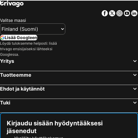
Facebook
Twitter
Insta
Yo
Valitse maasi
Lisää Googleen
Löydä tuloksemme helposti: lisää
trivago ensisijaiseksi lähteeksi
Googlessa.
Yritys
Tuotteemme
Ehdot ja käytännöt
Tuki
Kirjaudu sisään hyödyntääksesi
jäsenedut