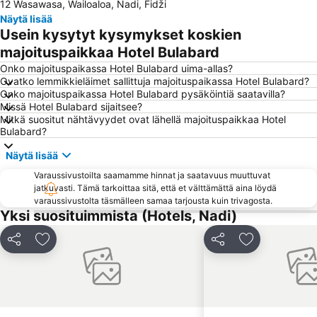
12 Wasawasa, Wailoaloa, Nadi, Fidži
Näytä lisää
Usein kysytyt kysymykset koskien
majoituspaikkaa Hotel Bulabard
Onko majoituspaikassa Hotel Bulabard uima-allas?
Ovatko lemmikkieläimet sallittuja majoituspaikassa Hotel Bulabard?
Onko majoituspaikassa Hotel Bulabard pysäköintiä saatavilla?
Missä Hotel Bulabard sijaitsee?
Mitkä suositut nähtävyydet ovat lähellä majoituspaikkaa Hotel
Bulabard?
Näytä lisää
Varaussivustoilta saamamme hinnat ja saatavuus muuttuvat
jatkuvasti. Tämä tarkoittaa sitä, että et välttämättä aina löydä
varaussivustolta täsmälleen samaa tarjousta kuin trivagosta.
Yksi suosituimmista (Hotels, Nadi)
Jaa
Lisää suosikkeihin
Jaa
Lisää suosikk