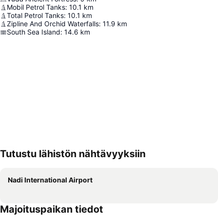
Mobil Petrol Tanks
:
10.1
km
Total Petrol Tanks
:
10.1
km
Zipline And Orchid Waterfalls
:
11.9
km
South Sea Island
:
14.6
km
Tutustu lähistön nähtävyyksiin
Laajenna kartta
Nadi International Airport
Majoituspaikan tiedot