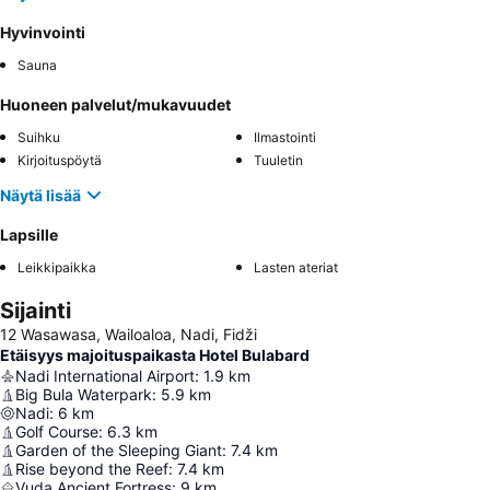
Hyvinvointi
Sauna
Huoneen palvelut/mukavuudet
Suihku
Ilmastointi
Kirjoituspöytä
Tuuletin
Näytä lisää
Lapsille
Leikkipaikka
Lasten ateriat
Sijainti
12 Wasawasa, Wailoaloa, Nadi, Fidži
Etäisyys majoituspaikasta Hotel Bulabard
Nadi International Airport
:
1.9
km
Big Bula Waterpark
:
5.9
km
Nadi
:
6
km
Golf Course
:
6.3
km
Garden of the Sleeping Giant
:
7.4
km
Rise beyond the Reef
:
7.4
km
Vuda Ancient Fortress
:
9
km