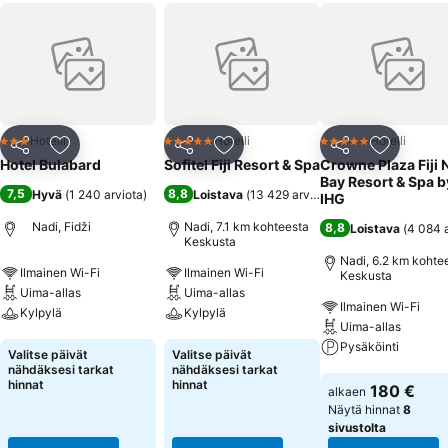
Hotelli
Hotelli
Hotelli
3 Tähtiluokitus
5 Tähtiluokitus
5 Tähtiluokitus
Jaa
Lisää suosikkeihin
Jaa
Lisää suosikkeihin
Jaa
Lisää suo
Hotel Bulabard
Sofitel Fiji Resort & Spa
Crowne Plaza Fiji 
Bay Resort & Spa b
7,5
8,8
Hyvä
(
1 240 arviota
)
Loistava
(
13 429 arviota
)
IHG
Nadi, Fidži
Nadi, 7.1 km kohteesta
8,8
Loistava
(
4 084 
Keskusta
Nadi, 6.2 km kohte
Ilmainen Wi-Fi
Ilmainen Wi-Fi
Keskusta
Uima-allas
Uima-allas
Ilmainen Wi-Fi
Kylpylä
Kylpylä
Uima-allas
Pysäköinti
Katso hinnat
Katso hinnat
Valitse päivät
Valitse päivät
nähdäksesi tarkat
nähdäksesi tarkat
Katso hinnat
hinnat
hinnat
180 €
alkaen
Näytä hinnat
8
sivustolta