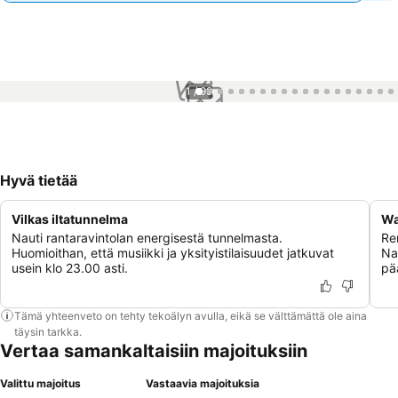
1 / 99
Hyvä tietää
Vilkas iltatunnelma
Wa
Nauti rantaravintolan energisestä tunnelmasta.
Ren
Huomioithan, että musiikki ja yksityistilaisuudet jatkuvat
Na
usein klo 23.00 asti.
pä
Tämä yhteenveto on tehty tekoälyn avulla, eikä se välttämättä ole aina
täysin tarkka.
Vertaa samankaltaisiin majoituksiin
Valittu majoitus
Vastaavia majoituksia