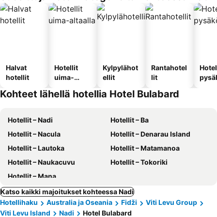
Halvat
Hotellit
Kylpylähot
Rantahotel
Hotel
hotellit
uima-
ellit
lit
pysä
altaalla
llä
Kohteet lähellä hotellia Hotel Bulabard
Hotellit – Nadi
Hotellit – Ba
Hotellit – Nacula
Hotellit – Denarau Island
Hotellit – Lautoka
Hotellit – Matamanoa
Hotellit – Naukacuvu
Hotellit – Tokoriki
Hotellit – Mana
Katso kaikki majoitukset kohteessa Nadi
Hotellihaku
Australia ja Oseania
Fidži
Viti Levu Group
Viti Levu Island
Nadi
Hotel Bulabard