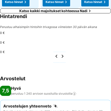
Katso hinnat
Katso hinnat
Katso hinnat
Katso kaikki majoitukset kohteessa Nadi
Hintatrendi
Perustuu alhaisimpiin hintoihin trivagossa viimeisten 30 päivän aikana
0 €
0 €
0 €
Arvostelut
Hyvä
7,5
perustuu 1 240 arvioon suosituilla
sivustoilla
Arvostelujen yhteenveto