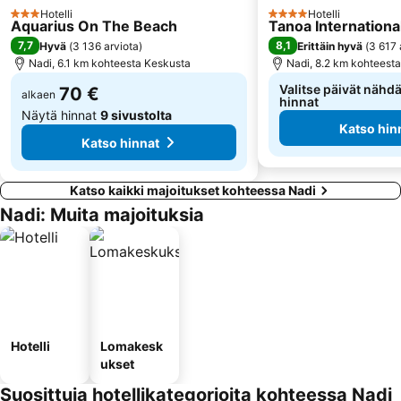
Hotelli
Hotelli
3 Tähtiluokitus
4 Tähtiluokitus
Aquarius On The Beach
Tanoa Internationa
7,7
8,1
Hyvä
(
3 136 arviota
)
Erittäin hyvä
(
3 617 
Nadi, 6.1 km kohteesta Keskusta
Nadi, 8.2 km kohteest
Valitse päivät nähdä
70 €
alkaen
hinnat
Näytä hinnat
9 sivustolta
Katso hin
Katso hinnat
Katso kaikki majoitukset kohteessa Nadi
Nadi: Muita majoituksia
Hotelli
Lomakesk
ukset
Suosittuja hotellikategorioita kohteessa Nadi