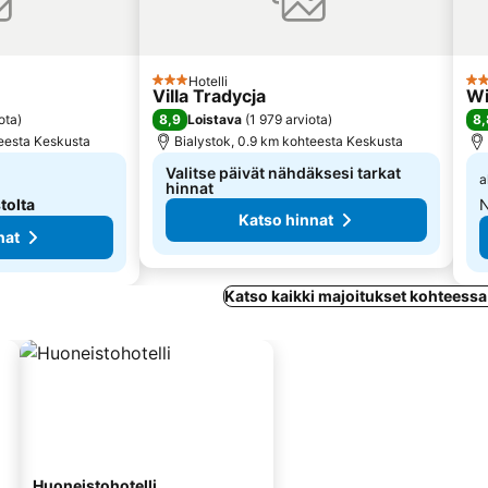
Hotelli
3 Tähtiluokitus
3 T
Villa Tradycja
Wi
8,9
8,
ota
)
Loistava
(
1 979 arviota
)
teesta Keskusta
Bialystok, 0.9 km kohteesta Keskusta
Valitse päivät nähdäksesi tarkat
a
hinnat
tolta
N
Katso hinnat
nat
Katso kaikki majoitukset kohteessa
Huoneistohotelli