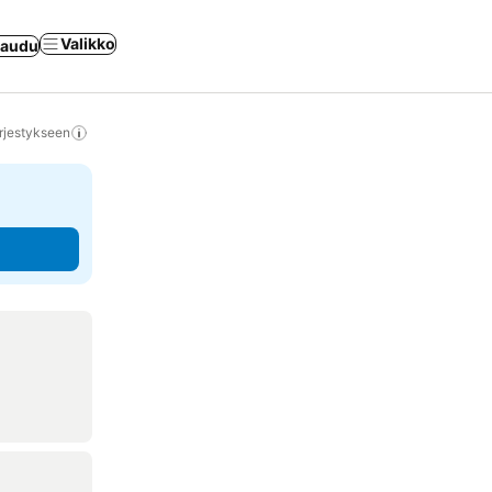
Valikko
jaudu
rjestykseen