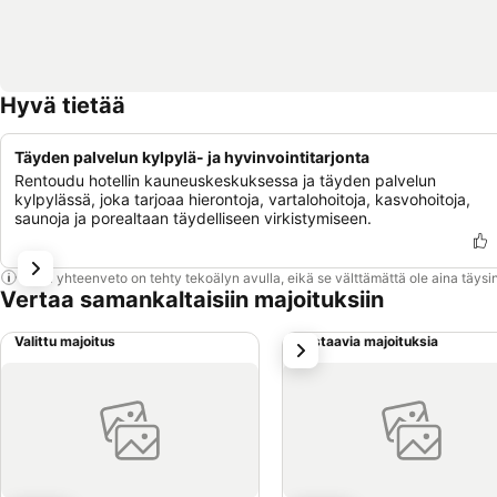
Hyvä tietää
Täyden palvelun kylpylä- ja hyvinvointitarjonta
Rentoudu hotellin kauneuskeskuksessa ja täyden palvelun
kylpylässä, joka tarjoaa hierontoja, vartalohoitoja, kasvohoitoja,
saunoja ja porealtaan täydelliseen virkistymiseen.
Tämä yhteenveto on tehty tekoälyn avulla, eikä se välttämättä ole aina täysin
Vertaa samankaltaisiin majoituksiin
Valittu majoitus
Vastaavia majoituksia
seuraava