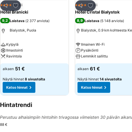
Lisää suosikkeihin
Lisää suosikkeihin
Hotelli
Hotelli
4 Tähtiluokitus
4 Tähtiluokitus
Jaa
Jaa
Hotel Branicki
Hotel Cristal Białystok
9,2
8,9
Loistava
(
2 377 arviota
)
Loistava
(
5 148 arviota
)
Bialystok, Puola
Bialystok, 0.9 km kohteesta K
Kylpylä
Ilmainen Wi-Fi
Ilmastointi
Pysäköinti
Ravintola
Lemmikit sallittu
51 €
61 €
alkaen
alkaen
Näytä hinnat
8 sivustolta
Näytä hinnat
14 sivustolta
Katso hinnat
Katso hinnat
Hintatrendi
Perustuu alhaisimpiin hintoihin trivagossa viimeisten 30 päivän aikan
88 €