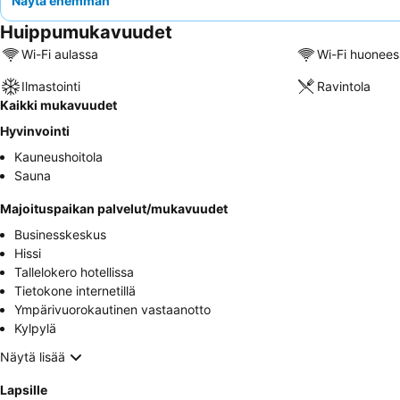
Näytä enemmän
Huippumukavuudet
Wi-Fi aulassa
Wi-Fi huonees
Ilmastointi
Ravintola
Kaikki mukavuudet
Hyvinvointi
Kauneushoitola
Sauna
Majoituspaikan palvelut/mukavuudet
Businesskeskus
Hissi
Tallelokero hotellissa
Tietokone internetillä
Ympärivuorokautinen vastaanotto
Kylpylä
Näytä lisää
Lapsille