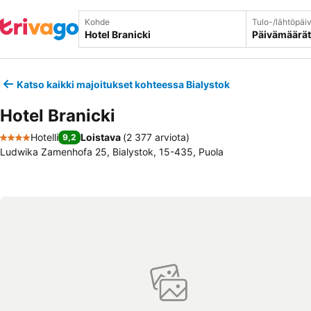
Kohde
Tulo-/lähtöpäi
Päivämäärät
Katso kaikki majoitukset kohteessa Bialystok
Hotel Branicki
Hotelli
Loistava
(
2 377 arviota
)
9,2
4 Tähtiluokitus
Ludwika Zamenhofa 25, Bialystok, 15-435, Puola