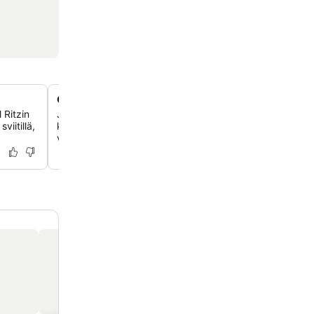
Omat kokous- ja tapahtumatilat
 Ritzin
Järjestä onnistuneita tapahtumia kahdessa modernissa
viitillä,
kokoushuoneessa, 'Jan Klemensissa' ja 'Izabelassa', jotk
varustettu jopa 100 osallistujalle koulutuksia ja konferen