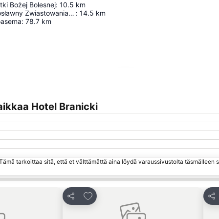
tki Bożej Bolesnej
:
10.5
km
Klasztor Prawosławny Zwiastowania Nmp
:
14.5
km
oasema
:
78.7
km
Laajenna kartta
ikkaa Hotel Branicki
ämä tarkoittaa sitä, että et välttämättä aina löydä varaussivustolta täsmälleen
hin
Lisää suosikkeihin
Jaa
Jaa