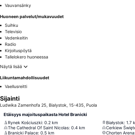
Vauvansänky
Huoneen palvelut/mukavuudet
Suihku
Televisio
Vedenkeitin
Radio
Kirjoituspöytä
Tallelokero huoneessa
Näytä lisää
Liikuntamahdollisuudet
Vaellusreitti
Sijainti
Ludwika Zamenhofa 25, Bialystok, 15-435, Puola
Etäisyys majoituspaikasta Hotel Branicki
Rynek Kościuszki
:
0.2
km
Białystok
:
1.7
The Cathedral Of Saint Nicolas
:
0.4
km
Cerkiew Świę
Branicki Palace
:
0.5
km
Chorten Arena