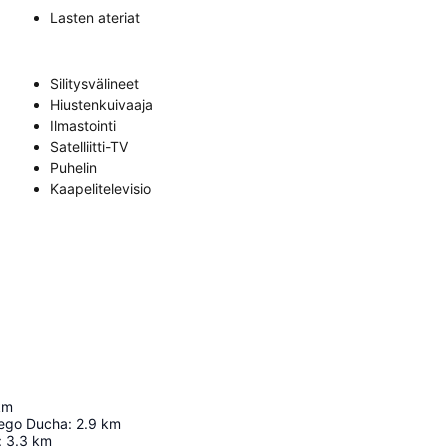
Lasten ateriat
Silitysvälineet
Hiustenkuivaaja
Ilmastointi
Satelliitti-TV
Puhelin
Kaapelitelevisio
km
tego Ducha
:
2.9
km
:
3.3
km