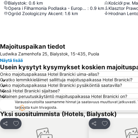
Bialystok
:
0.6
km
Kościół pw. Ma
Opera i Filharmonia Podlaska - Europejskie Centrum Sztuki
:
0.9
km
Ogród Zoologiczny Akcent
:
1.6
km
Hrodnan Lent
Majoituspaikan tiedot
Ludwika Zamenhofa 25, Bialystok, 15-435, Puola
Näytä lisää
Usein kysytyt kysymykset koskien majoituspa
Onko majoituspaikassa Hotel Branicki uima-allas?
Ovatko lemmikkieläimet sallittuja majoituspaikassa Hotel Branicki?
Onko majoituspaikassa Hotel Branicki pysäköintiä saatavilla?
Missä Hotel Branicki sijaitsee?
Millainen peruutuskäytäntö majoituspaikassa Hotel Branicki on?
Varaussivustoilta saamamme hinnat ja saatavuus muuttuvat jatkuvasti. T
tarjousta kuin trivagosta.
Yksi suosituimmista (Hotels, Bialystok)
Lisää suosikkeihin
Lisää suosikkei
Jaa
Jaa