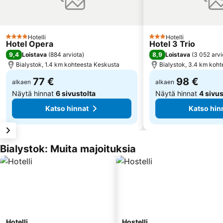
Hotelli
Hotelli
4 Tähtiluokitus
3 Tähtiluokitus
Hotel Opera
Hotel 3 Trio
9,4
8,9
Loistava
(
884 arviota
)
Loistava
(
3 052 arvi
Bialystok, 1.4 km kohteesta Keskusta
Bialystok, 3.4 km koh
77 €
98 €
alkaen
alkaen
Näytä hinnat
6 sivustolta
Näytä hinnat
4 sivus
Katso hinnat
Katso hin
Bialystok: Muita majoituksia
Hotelli
Hostelli