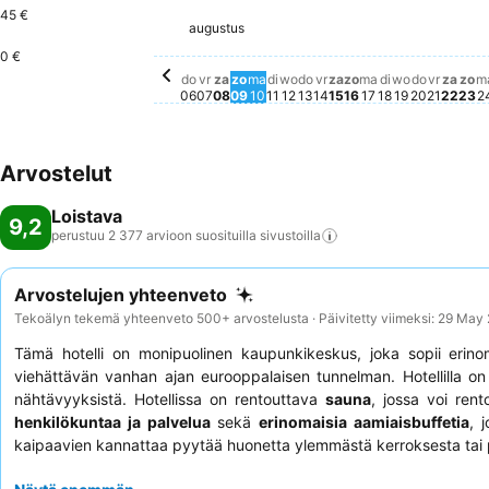
45 €
vrijdag, augustus 14
88 €
augustus
donderdag, augustus 06
84 €
zaterdag, augustus 08
84 €
zaterdag, augustu
79 €
vrijdag, augustus 07
77 €
maandag, augustus 10
77 €
dinsdag, augustus 11
77 €
woensdag, augustus 12
77 €
donderdag, augustus 
77 €
maandag, augu
61 €
zondag, augustus 09
60 €
woensdag,
60 €
donderd
60 €
zate
60 €
0 €
zondag, augustu
Tälle päivämääräl
dinsdag, aug
Tälle päivämä
vrijda
Tälle p
zo
Tä
do
vr
za
zo
ma
di
wo
do
vr
za
zo
ma
di
wo
do
vr
za
zo
m
06
07
08
09
10
11
12
13
14
15
16
17
18
19
20
21
22
23
2
Arvostelut
Loistava
9,2
perustuu 2 377 arvioon suosituilla
sivustoilla
Arvostelujen yhteenveto
Tekoälyn tekemä yhteenveto 500+ arvostelusta · Päivitetty viimeksi: 29 May
Tämä hotelli on monipuolinen kaupunkikeskus, joka sopii erino
viehättävän vanhan ajan eurooppalaisen tunnelman. Hotellilla o
nähtävyyksistä. Hotellissa on rentouttava
sauna
, jossa voi ren
henkilökuntaa ja palvelua
sekä
erinomaisia aamiaisbuffetia
, 
kaipaavien kannattaa pyytää huonetta ylemmästä kerroksesta tai 