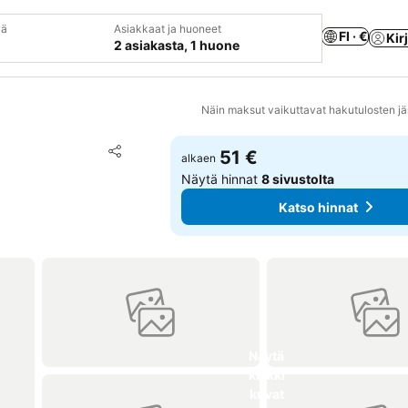
vä
Asiakkaat ja huoneet
FI · €
Kir
2 asiakasta, 1 huone
Näin maksut vaikuttavat hakutulosten jä
Lisää suosikkeihin
51 €
alkaen
Jaa
Näytä hinnat
8 sivustolta
Katso hinnat