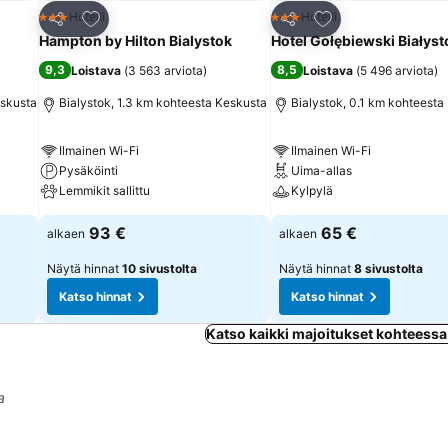
Lisää suosikkeihin
Lisää suosikkeihin
Hotelli
Hotelli
3 Tähtiluokitus
3 Tähtiluokitus
Jaa
Jaa
Hampton by Hilton Bialystok
Hotel Gołębiewski Białyst
9,3
8,5
Loistava
(
3 563 arviota
)
Loistava
(
5 496 arviota
)
eskusta
Bialystok, 1.3 km kohteesta Keskusta
Bialystok, 0.1 km kohteesta
Ilmainen Wi-Fi
Ilmainen Wi-Fi
Pysäköinti
Uima-allas
Lemmikit sallittu
Kylpylä
93 €
65 €
alkaen
alkaen
Näytä hinnat
10 sivustolta
Näytä hinnat
8 sivustolta
Katso hinnat
Katso hinnat
Katso kaikki majoitukset kohteessa
a