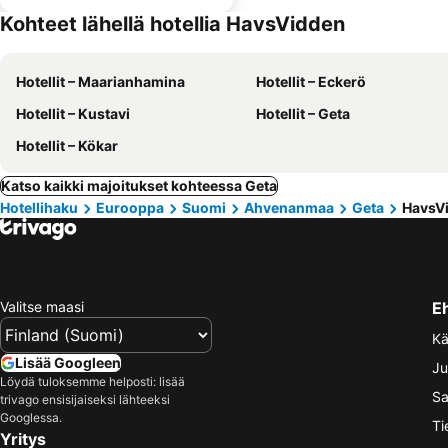
Kohteet lähellä hotellia HavsVidden
Hotellit – Maarianhamina
Hotellit – Eckerö
Hotellit – Kustavi
Hotellit – Geta
Hotellit – Kökar
Katso kaikki majoitukset kohteessa Geta
Hotellihaku
Eurooppa
Suomi
Ahvenanmaa
Geta
HavsV
Valitse maasi
E
Kä
Lisää Googleen
Ju
Löydä tuloksemme helposti: lisää
Sa
trivago ensisijaiseksi lähteeksi
Googlessa.
Ti
Yritys