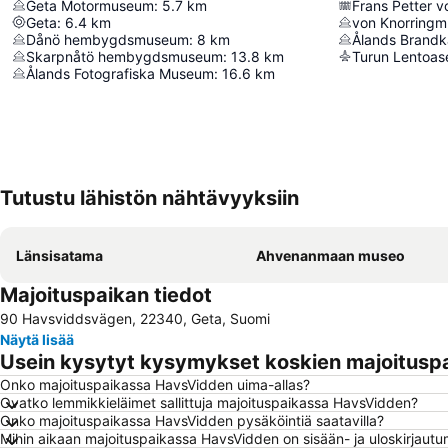
Geta Motormuseum
:
5.7
km
Frans Petter v
Geta
:
6.4
km
von Knorringm
Dånö hembygdsmuseum
:
8
km
Ålands Brand
Skarpnåtö hembygdsmuseum
:
13.8
km
Turun Lentoa
Ålands Fotografiska Museum
:
16.6
km
Tutustu lähistön nähtävyyksiin
Länsisatama
Ahvenanmaan museo
Majoituspaikan tiedot
90 Havsviddsvägen, 22340, Geta, Suomi
Näytä lisää
Usein kysytyt kysymykset koskien majoitus
Onko majoituspaikassa HavsVidden uima-allas?
Ovatko lemmikkieläimet sallittuja majoituspaikassa HavsVidden?
Onko majoituspaikassa HavsVidden pysäköintiä saatavilla?
Mihin aikaan majoituspaikassa HavsVidden on sisään- ja uloskirjaut