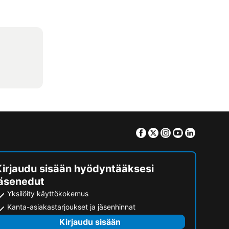
Facebook
Twitter
Instagram
Youtube
Linkedin
Kirjaudu sisään hyödyntääksesi
jäsenedut
Yksilöity käyttökokemus
Kanta-asiakastarjoukset ja jäsenhinnat
Kirjaudu sisään