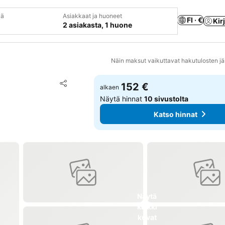
vä
Asiakkaat ja huoneet
FI · €
Kir
2 asiakasta, 1 huone
Näin maksut vaikuttavat hakutulosten jä
Lisää suosikkeihin
152 €
alkaen
Jaa
Näytä hinnat
10 sivustolta
Katso hinnat