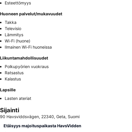
Esteettömyys
Huoneen palvelut/mukavuudet
Takka
Televisio
Lämmitys
Wi-Fi (huone)
Ilmainen Wi-Fi huoneissa
Liikuntamahdollisuudet
Polkupyörien vuokraus
Ratsastus
Kalastus
Lapsille
Lasten ateriat
Sijainti
90 Havsviddsvägen, 22340, Geta, Suomi
Etäisyys majoituspaikasta HavsVidden