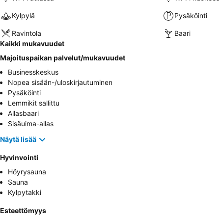
Kylpylä
Pysäköinti
Ravintola
Baari
Kaikki mukavuudet
Majoituspaikan palvelut/mukavuudet
Businesskeskus
Nopea sisään-/uloskirjautuminen
Pysäköinti
Lemmikit sallittu
Allasbaari
Sisäuima-allas
Näytä lisää
Hyvinvointi
Höyrysauna
Sauna
Kylpytakki
Esteettömyys