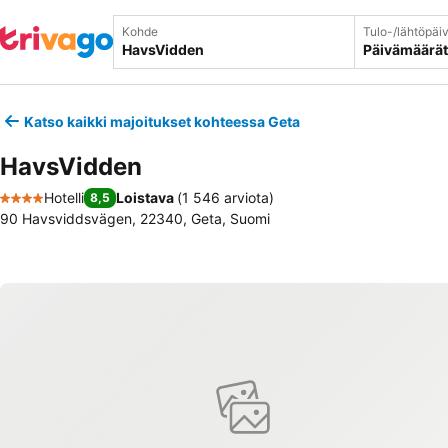
Kohde
Tulo-/lähtöpäi
Päivämäärät
Katso kaikki majoitukset kohteessa Geta
HavsVidden
Hotelli
Loistava
(
1 546 arviota
)
8,5
4 Tähtiluokitus
90 Havsviddsvägen, 22340, Geta, Suomi