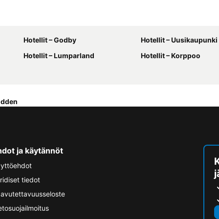
Hotellit – Godby
Hotellit – Uusikaupunki
Hotellit – Lumparland
Hotellit – Korppoo
idden
hdot ja käytännöt
yttöehdot
ridiset tiedot
avutettavuusseloste
etosuojailmoitus