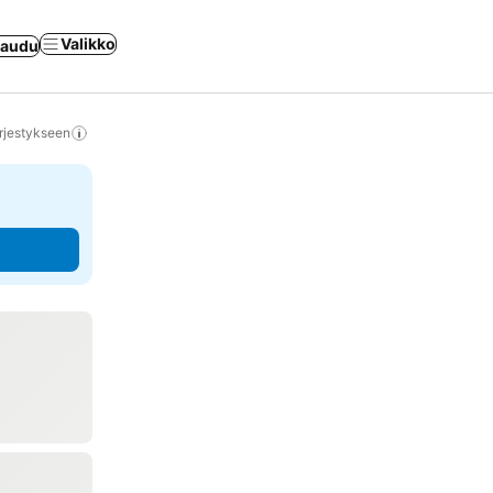
Valikko
jaudu
rjestykseen