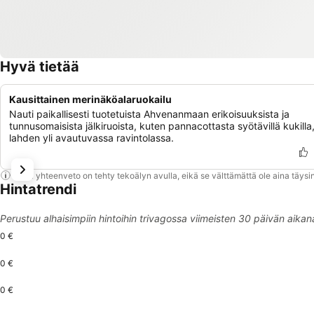
Hyvä tietää
Kausittainen merinäköalaruokailu
Nauti paikallisesti tuotetuista Ahvenanmaan erikoisuuksista ja
tunnusomaisista jälkiruoista, kuten pannacottasta syötävillä kukilla
lahden yli avautuvassa ravintolassa.
Tämä yhteenveto on tehty tekoälyn avulla, eikä se välttämättä ole aina täysin
Hintatrendi
Perustuu alhaisimpiin hintoihin trivagossa viimeisten 30 päivän aikan
0 €
0 €
0 €