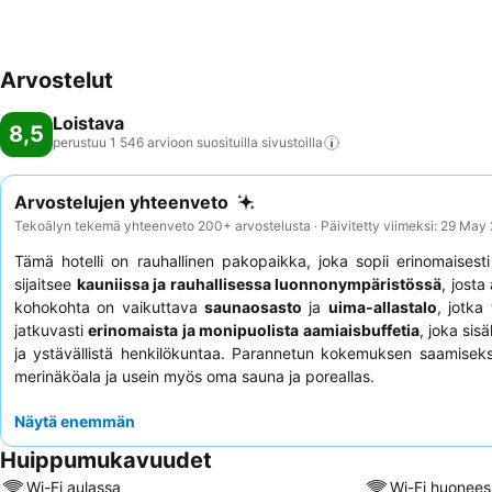
Arvostelut
Loistava
8,5
perustuu 1 546 arvioon suosituilla
sivustoilla
Arvostelujen yhteenveto
Tekoälyn tekemä yhteenveto 200+ arvostelusta · Päivitetty viimeksi: 29 May
Tämä hotelli on rauhallinen pakopaikka, joka sopii erinomaisest
sijaitsee
kauniissa ja rauhallisessa luonnonympäristössä
, josta
kohokohta on vaikuttava
saunaosasto
ja
uima-allastalo
, jotka
jatkuvasti
erinomaista ja monipuolista aamiaisbuffetia
, joka sis
ja ystävällistä henkilökuntaa. Parannetun kokemuksen saamiseks
merinäköala ja usein myös oma sauna ja poreallas.
Näytä enemmän
Huippumukavuudet
Wi-Fi aulassa
Wi-Fi huonees