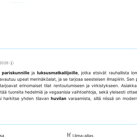
 2026
i
pariskunnille
ja
luksusmatkailijoille
, jotka etsivät rauhallista lo
 avautuu upeat merinäköalat, ja se tarjoaa seesteisen ilmapiirin. Sen
 tarjoavat erinomaiset tilat rentoutumiseen ja virkistykseen. Asiakk
ältää tuoreita hedelmiä ja vegaanisia vaihtoehtoja, sekä yleisesti otta
i harkitse yhden tilavan
huvilan
varaamista, sillä niissä on modern
sa
Uima-allas