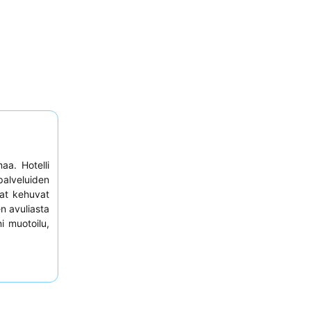
maa. Hotelli
 palveluiden
aat kehuvat
en avuliasta
i muotoilu,