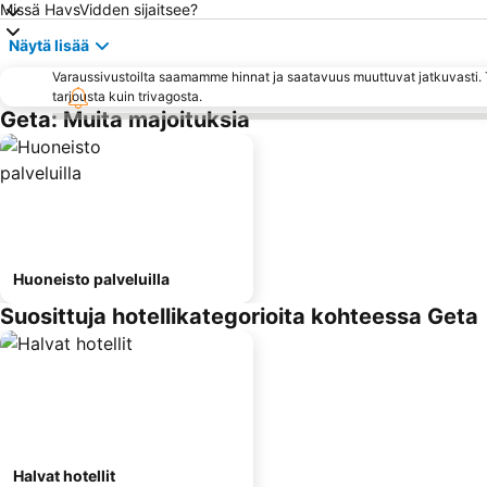
Missä HavsVidden sijaitsee?
Näytä lisää
Varaussivustoilta saamamme hinnat ja saatavuus muuttuvat jatkuvasti. T
tarjousta kuin trivagosta.
Geta: Muita majoituksia
Huoneisto palveluilla
Suosittuja hotellikategorioita kohteessa Geta
Halvat hotellit