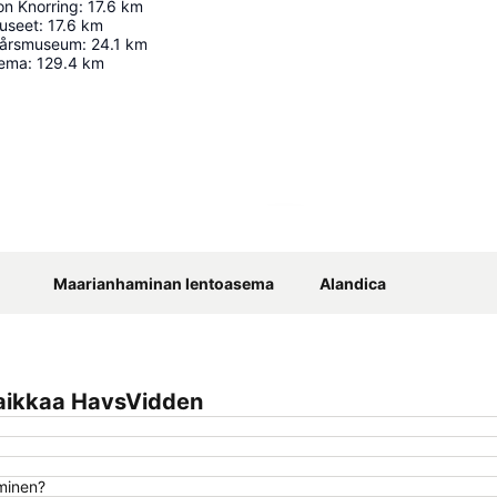
on Knorring
:
17.6
km
useet
:
17.6
km
kårsmuseum
:
24.1
km
sema
:
129.4
km
Laajenna kartta
Maarianhaminan lentoasema
Alandica
paikkaa HavsVidden
uminen?