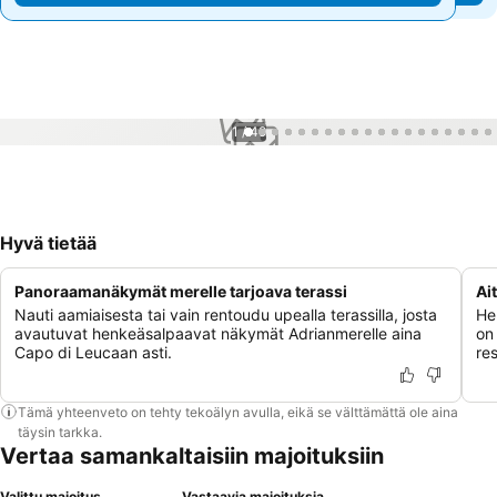
1 / 49
Hyvä tietää
Panoraamanäkymät merelle tarjoava terassi
Ai
Nauti aamiaisesta tai vain rentoudu upealla terassilla, josta
Her
avautuvat henkeäsalpaavat näkymät Adrianmerelle aina
on 
Capo di Leucaan asti.
res
Tämä yhteenveto on tehty tekoälyn avulla, eikä se välttämättä ole aina
täysin tarkka.
Vertaa samankaltaisiin majoituksiin
Valittu majoitus
Vastaavia majoituksia