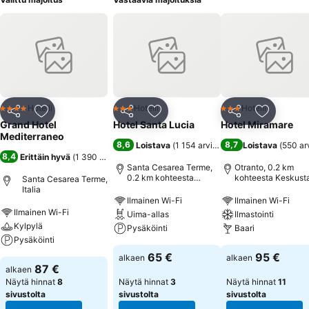
Hotelli
Hotelli
Hotelli
4 Tähtiluokitus
3 Tähtiluokitus
3 Tähtiluokitus
Jaa
Lisää suosikkeihin
Jaa
Lisää suosikkeihin
Jaa
Lisää suo
Grand Hotel
Hotel Santa Lucia
Hotel Miramare
Mediterraneo
8,6
8,7
Loistava
(
1 154 arviota
)
Loistava
(
550 ar
8,4
Erittäin hyvä
(
1 390 arviota
)
Santa Cesarea Terme,
Otranto, 0.2 km
0.2 km kohteesta
kohteesta Keskust
Santa Cesarea Terme,
Keskusta
Italia
Ilmainen Wi-Fi
Ilmainen Wi-Fi
Ilmainen Wi-Fi
Uima-allas
Ilmastointi
Kylpylä
Pysäköinti
Baari
Pysäköinti
65 €
95 €
alkaen
alkaen
87 €
alkaen
Näytä hinnat
8
Näytä hinnat
3
Näytä hinnat
11
sivustolta
sivustolta
sivustolta