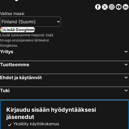
Facebook
Twitter
Insta
Yo
Valitse maasi
Lisää Googleen
Löydä tuloksemme helposti: lisää
trivago ensisijaiseksi lähteeksi
Googlessa.
Yritys
Tuotteemme
Ehdot ja käytännöt
Tuki
Kirjaudu sisään hyödyntääksesi
jäsenedut
Yksilöity käyttökokemus