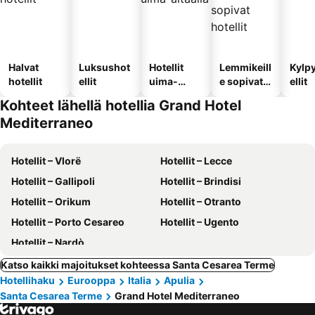
Halvat
Luksushot
Hotellit
Lemmikeill
Kylp
hotellit
ellit
uima-
e sopivat
ellit
altaalla
hotellit
Kohteet lähellä hotellia Grand Hotel
Mediterraneo
Hotellit – Vlorë
Hotellit – Lecce
Hotellit – Gallipoli
Hotellit – Brindisi
Hotellit – Orikum
Hotellit – Otranto
Hotellit – Porto Cesareo
Hotellit – Ugento
Hotellit – Nardò
Katso kaikki majoitukset kohteessa Santa Cesarea Terme
Hotellihaku
Eurooppa
Italia
Apulia
Santa Cesarea Terme
Grand Hotel Mediterraneo