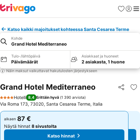
Suosikit
Kirjaud
Val
Katso kaikki majoitukset kohteessa Santa Cesarea Terme
Kohde
Grand Hotel Mediterraneo
Tulo-/lähtöpäivä
Asiakkaat ja huoneet
Päivämäärät
2 asiakasta, 1 huone
Näin maksut vaikuttavat hakutulosten järjestykseen
Grand Hotel Mediterraneo
Jaa
Li
Hotelli
8,4
Erittäin hyvä
(
1 390 arviota
)
4 Tähtiluokitus
Via Roma 173, 73020, Santa Cesarea Terme, Italia
87 €
87 €
alkaen
alkaen
Näytä hinnat
8 sivustolta
Näytä hinnat
8 sivustolta
Katso hinnat
Katso hinnat