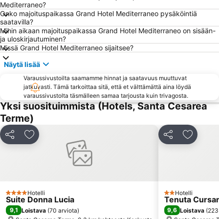
Mediterraneo?
Onko majoituspaikassa Grand Hotel Mediterraneo pysäköintiä
saatavilla?
Mihin aikaan majoituspaikassa Grand Hotel Mediterraneo on sisään-
ja uloskirjautuminen?
Missä Grand Hotel Mediterraneo sijaitsee?
Näytä lisää
Varaussivustoilta saamamme hinnat ja saatavuus muuttuvat
jatkuvasti. Tämä tarkoittaa sitä, että et välttämättä aina löydä
varaussivustolta täsmälleen samaa tarjousta kuin trivagosta.
Yksi suosituimmista (Hotels, Santa Cesarea
Terme)
Jaa
Lisää suosikkeihin
Jaa
Lisää su
Hotelli
Hotelli
4 Tähtiluokitus
2 Tähtiluokitus
Suite Donna Lucia
Tenuta Cursa
9,1
9,6
Loistava
(
70 arviota
)
Loistava
(
223