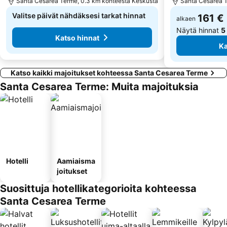
Santa Cesarea Terme, 0.3 km kohteesta Keskusta
Santa Cesarea T
Valitse päivät nähdäksesi tarkat hinnat
161 €
alkaen
Näytä hinnat
5
Katso hinnat
Ka
Katso kaikki majoitukset kohteessa Santa Cesarea Terme
Santa Cesarea Terme: Muita majoituksia
Hotelli
Aamiaisma
joitukset
Suosittuja hotellikategorioita kohteessa
Santa Cesarea Terme