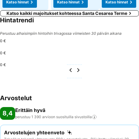
Katso hinnat
Katso hinnat
Katso hinnat
Katso kaikki majoitukset kohteessa Santa Cesarea Terme
Hintatrendi
Perustuu alhaisimpiin hintoihin trivagossa viimeisten 30 päivän aikana
0 €
0 €
0 €
Arvostelut
Erittäin hyvä
8,4
perustuu 1 390 arvioon suosituilla
sivustoilla
Arvostelujen yhteenveto