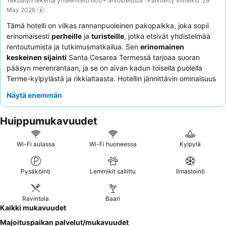
Tekoälyn tekemä yhteenveto 600+ arvostelusta · Päivitetty viimeksi: 29
May 2026
Tämä hotelli on vilkas rannanpuoleinen pakopaikka, joka sopii
erinomaisesti
perheille
ja
turisteille
, jotka etsivät yhdistelmää
rentoutumista ja tutkimusmatkailua. Sen
erinomainen
keskeinen sijainti
Santa Cesarea Termessä tarjoaa suoran
pääsyn merenrantaan, ja se on aivan kadun toisella puolella
Terme-kylpylästä ja rikkialtaasta. Hotellin jännittävin ominaisuus
on sen
hyvin varusteltu kattopuutarha
, josta avautuvat upeat
Näytä enemmän
panoraamanäkymät. Asiakkaat kehuvat jatkuvasti
vastaanoton
henkilökuntaa
heidän huomaavaisuudestaan ja ravintolassa
Huippumukavuudet
tarjoiltuja herkullisia, aitoja paikallisia ruokia, erityisesti
monipuolista ja runsasta aamiaista. Todella ikimuistoisen
oleskelun takaamiseksi harkitse huoneen varaamista
Wi-Fi aulassa
Wi-Fi huoneessa
Kylpylä
merinäköalalla
, jotta voit nauttia henkeäsalpaavista
auringonnousuista.
Pysäköinti
Lemmikit sallittu
Ilmastointi
Ravintola
Baari
Kaikki mukavuudet
Majoituspaikan palvelut/mukavuudet