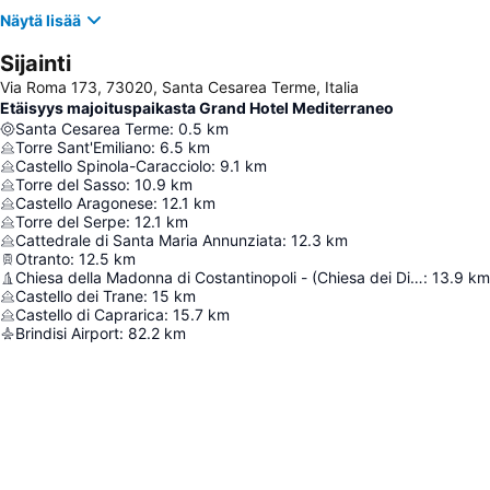
Näytä lisää
Sijainti
Via Roma 173, 73020, Santa Cesarea Terme, Italia
Etäisyys majoituspaikasta Grand Hotel Mediterraneo
Santa Cesarea Terme
:
0.5
km
Torre Sant'Emiliano
:
6.5
km
Castello Spinola-Caracciolo
:
9.1
km
Torre del Sasso
:
10.9
km
Castello Aragonese
:
12.1
km
Torre del Serpe
:
12.1
km
Cattedrale di Santa Maria Annunziata
:
12.3
km
Otranto
:
12.5
km
Chiesa della Madonna di Costantinopoli - (Chiesa dei Diavoli)
:
13.9
km
Castello dei Trane
:
15
km
Castello di Caprarica
:
15.7
km
Brindisi Airport
:
82.2
km