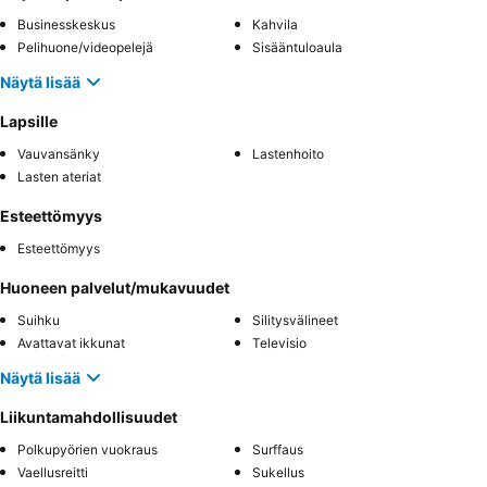
Businesskeskus
Kahvila
Pelihuone/videopelejä
Sisääntuloaula
Näytä lisää
Lapsille
Vauvansänky
Lastenhoito
Lasten ateriat
Esteettömyys
Esteettömyys
Huoneen palvelut/mukavuudet
Suihku
Silitysvälineet
Avattavat ikkunat
Televisio
Näytä lisää
Liikuntamahdollisuudet
Polkupyörien vuokraus
Surffaus
Vaellusreitti
Sukellus