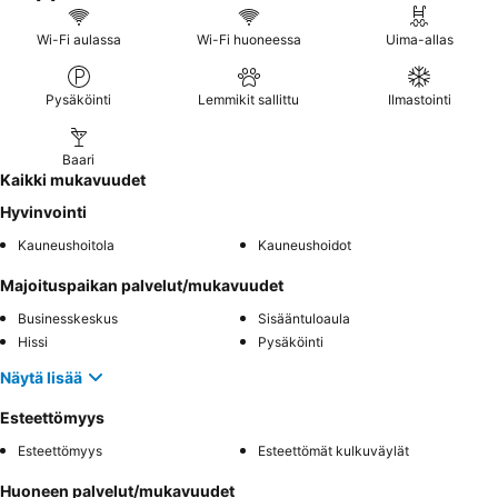
huoneen pyytämistä huviloista.
Wi-Fi aulassa
Wi-Fi huoneessa
Uima-allas
Pysäköinti
Lemmikit sallittu
Ilmastointi
Baari
Kaikki mukavuudet
Hyvinvointi
Kauneushoitola
Kauneushoidot
Majoituspaikan palvelut/mukavuudet
Businesskeskus
Sisääntuloaula
Hissi
Pysäköinti
Näytä lisää
Esteettömyys
Esteettömyys
Esteettömät kulkuväylät
Huoneen palvelut/mukavuudet