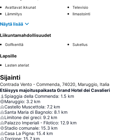
Avattavat ikkunat
Televisio
Lämmitys
Ilmastointi
Näytä lisää
Liikuntamahdollisuudet
Golfkenttä
Sukellus
Lapsille
Lasten ateriat
Sijainti
Contrada Vento - Commenda, 74020, Maruggio, Italia
Etäisyys majoituspaikasta Grand Hotel dei Cavalieri
Spiaggia della Commenda
:
1.5
km
Maruggio
:
3.2
km
Castello Muscettola
:
7.2
km
Santa Maria di Bagnolo
:
8.1
km
Limitone dei greci
:
9.2
km
Palazzo Imperiali - Filotico
:
12.9
km
Stadio comunale
:
15.3
km
Casa La Pigna
:
15.4
km
Torrione
:
15.7
km