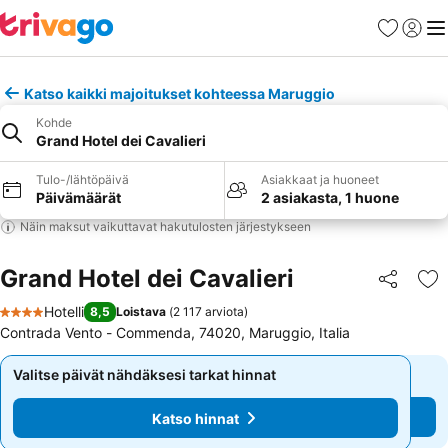
Suosikit
Kirjaud
Val
Katso kaikki majoitukset kohteessa Maruggio
Kohde
Grand Hotel dei Cavalieri
Tulo-/lähtöpäivä
Asiakkaat ja huoneet
Päivämäärät
2 asiakasta, 1 huone
Näin maksut vaikuttavat hakutulosten järjestykseen
Grand Hotel dei Cavalieri
Jaa
Li
Hotelli
8,5
Loistava
(
2 117 arviota
)
4 Tähtiluokitus
Contrada Vento - Commenda, 74020, Maruggio, Italia
Valitse päivät nähdäksesi tarkat hinnat
Valitse päivät nähdäksesi tarkat hinnat
Katso hinnat
Katso hinnat