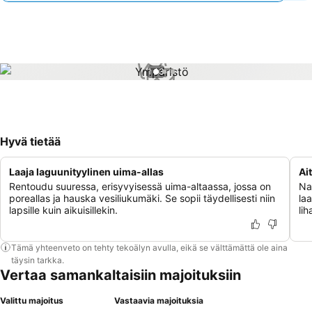
1 / 3
Hyvä tietää
Laaja laguunityylinen uima-allas
Ai
Rentoudu suuressa, erisyvyisessä uima-altaassa, jossa on
Nau
poreallas ja hauska vesiliukumäki. Se sopii täydellisesti niin
laa
lapsille kuin aikuisillekin.
lih
Tämä yhteenveto on tehty tekoälyn avulla, eikä se välttämättä ole aina
täysin tarkka.
Vertaa samankaltaisiin majoituksiin
Valittu majoitus
Vastaavia majoituksia