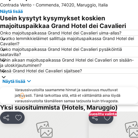
Contrada Vento - Commenda, 74020, Maruggio, Italia
Näytä lisää
Usein kysytyt kysymykset koskien
majoituspaikkaa Grand Hotel dei Cavalieri
Onko majoituspaikassa Grand Hotel dei Cavalieri uima-allas?
Ovatko lemmikkieläimet sallittuja majoituspaikassa Grand Hotel dei
Cavalieri?
Onko majoituspaikassa Grand Hotel dei Cavalieri pysäköintiä
saatavilla?
Mihin aikaan majoituspaikassa Grand Hotel dei Cavalieri on sisään-
ja uloskirjautuminen?
Missä Grand Hotel dei Cavalieri sijaitsee?
Näytä lisää
Varaussivustoilta saamamme hinnat ja saatavuus muuttuvat
jatkuvasti. Tämä tarkoittaa sitä, että et välttämättä aina löydä
varaussivustolta täsmälleen samaa tarjousta kuin trivagosta.
Yksi suosituimmista (Hotels, Maruggio)
Suosittu valinta
Jaa
Lisää suosikkeihin
Jaa
Lisää suosikk