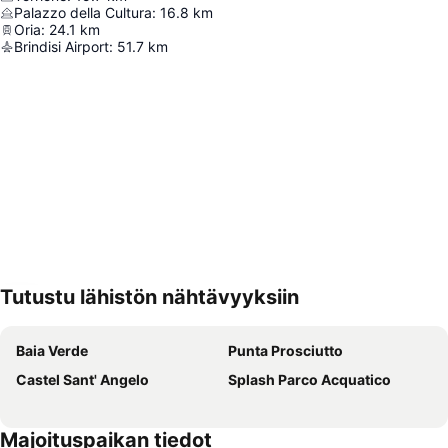
Palazzo della Cultura
:
16.8
km
Oria
:
24.1
km
Brindisi Airport
:
51.7
km
Tutustu lähistön nähtävyyksiin
Laajenna kartta
Baia Verde
Punta Prosciutto
Castel Sant' Angelo
Splash Parco Acquatico
Majoituspaikan tiedot