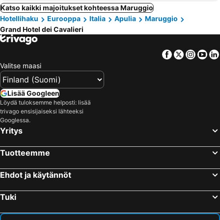
Katso kaikki majoitukset kohteessa Maruggio
Hotellihaku
Eurooppa
Italia
Apulia
Maruggio
Grand Hotel dei Cavalieri
Facebook
Twitter
Insta
Yo
Valitse maasi
Lisää Googleen
Löydä tuloksemme helposti: lisää
trivago ensisijaiseksi lähteeksi
Googlessa.
Yritys
Tuotteemme
Ehdot ja käytännöt
Tuki