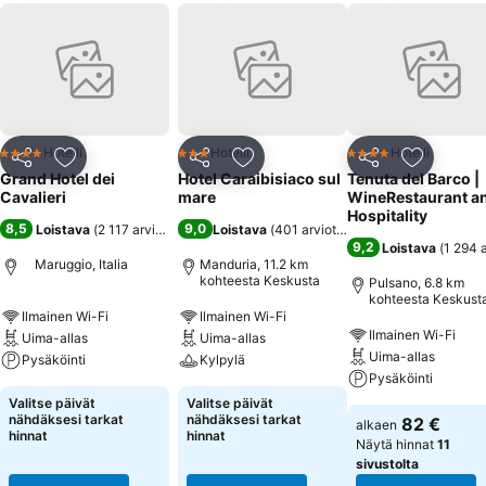
Hotelli
Hotelli
Hotelli
4 Tähtiluokitus
3 Tähtiluokitus
4 Tähtiluokitus
Jaa
Lisää suosikkeihin
Jaa
Lisää suosikkeihin
Jaa
Lisää suo
Grand Hotel dei
Hotel Caraibisiaco sul
Tenuta del Barco |
Cavalieri
mare
WineRestaurant a
Hospitality
8,5
9,0
Loistava
(
2 117 arviota
)
Loistava
(
401 arviota
)
9,2
Loistava
(
1 294 
Maruggio, Italia
Manduria, 11.2 km
kohteesta Keskusta
Pulsano, 6.8 km
kohteesta Keskust
Ilmainen Wi-Fi
Ilmainen Wi-Fi
Ilmainen Wi-Fi
Uima-allas
Uima-allas
Uima-allas
Pysäköinti
Kylpylä
Pysäköinti
Valitse päivät
Valitse päivät
nähdäksesi tarkat
nähdäksesi tarkat
82 €
alkaen
hinnat
hinnat
Näytä hinnat
11
sivustolta