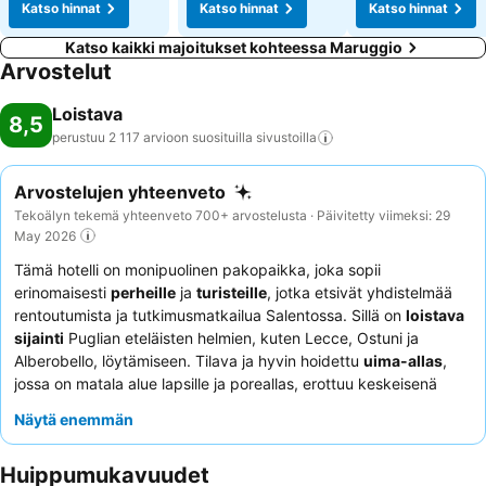
Katso hinnat
Katso hinnat
Katso hinnat
Katso kaikki majoitukset kohteessa Maruggio
Arvostelut
Loistava
8,5
perustuu 2 117 arvioon suosituilla
sivustoilla
Arvostelujen yhteenveto
Tekoälyn tekemä yhteenveto 700+ arvostelusta · Päivitetty viimeksi: 29
May 2026
Tämä hotelli on monipuolinen pakopaikka, joka sopii
erinomaisesti
perheille
ja
turisteille
, jotka etsivät yhdistelmää
rentoutumista ja tutkimusmatkailua Salentossa. Sillä on
loistava
sijainti
Puglian eteläisten helmien, kuten Lecce, Ostuni ja
Alberobello, löytämiseen. Tilava ja hyvin hoidettu
uima-allas
,
jossa on matala alue lapsille ja poreallas, erottuu keskeisenä
mukavuutena. Asiakkaat kehuvat jatkuvasti henkilökunnan
Näytä enemmän
poikkeuksellista ystävällisyyttä ja ammattitaitoa, ja
buffetaamiainen
saa korkeat arvosanat runsaudestaan ja
Huippumukavuudet
laadustaan. Jos kaipaat rauhallisempaa kokemusta, harkitse