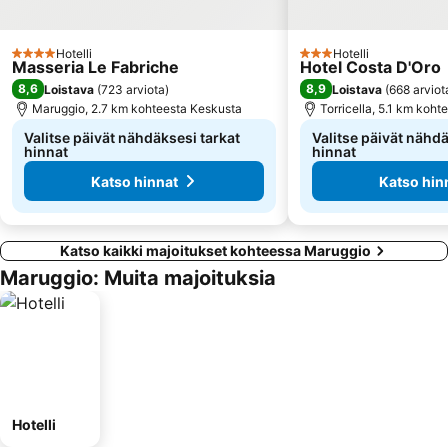
Hotelli
Hotelli
4 Tähtiluokitus
3 Tähtiluokitus
Masseria Le Fabriche
Hotel Costa D'Oro
8,6
8,9
Loistava
(
723 arviota
)
Loistava
(
668 arviot
Maruggio, 2.7 km kohteesta Keskusta
Torricella, 5.1 km koh
Valitse päivät nähdäksesi tarkat
Valitse päivät nähdä
hinnat
hinnat
Katso hinnat
Katso hin
Katso kaikki majoitukset kohteessa Maruggio
Maruggio: Muita majoituksia
Hotelli