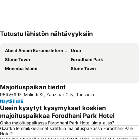
Tutustu lähistön nähtävyyksiin
Laajenna kartta
Abeid Amani Karume International Airport
Uroa
Stone Town
Forodhani Park
Mnemba Island
Stone Town
Majoituspaikan tiedot
R5RV+99F, Malindi St, Zanzibar City, Tansania
Näytä lisää
Usein kysytyt kysymykset koskien
majoituspaikkaa Forodhani Park Hotel
Onko majoituspaikassa Forodhani Park Hotel uima-allas?
Ovatko lemmikkieläimet sallittuja majoituspaikassa Forodhani Park
Hotel?