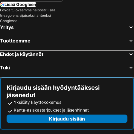
Lisää Googleen
Löydä tuloksemme helposti: lisää
trivago ensisijaiseksi lähteeksi
Googlessa.
Yritys
Tuotteemme
Ehdot ja käytännöt
Tuki
Kirjaudu sisään hyödyntääksesi
jäsenedut
Yksilöity käyttökokemus
Kanta-asiakastarjoukset ja jäsenhinnat
Kirjaudu sisään