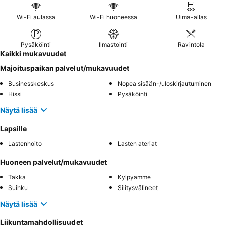
Wi-Fi aulassa
Wi-Fi huoneessa
Uima-allas
Pysäköinti
Ilmastointi
Ravintola
Kaikki mukavuudet
Majoituspaikan palvelut/mukavuudet
Businesskeskus
Nopea sisään-/uloskirjautuminen
Hissi
Pysäköinti
Näytä lisää
Lapsille
Lastenhoito
Lasten ateriat
Huoneen palvelut/mukavuudet
Takka
Kylpyamme
Suihku
Silitysvälineet
Näytä lisää
Liikuntamahdollisuudet