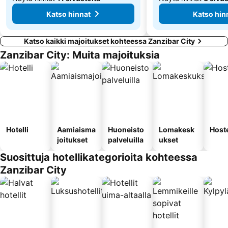
Katso hinnat
Katso hin
Katso kaikki majoitukset kohteessa Zanzibar City
Zanzibar City: Muita majoituksia
Hotelli
Aamiaisma
Huoneisto
Lomakesk
Hoste
joitukset
palveluilla
ukset
Suosittuja hotellikategorioita kohteessa
Zanzibar City