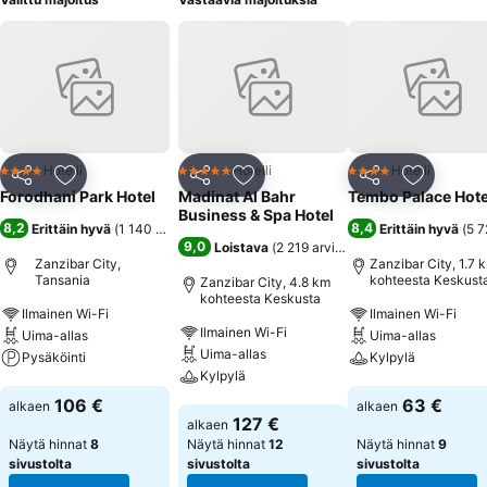
Hotelli
Hotelli
Hotelli
4 Tähtiluokitus
5 Tähtiluokitus
4 Tähtiluokitus
Jaa
Lisää suosikkeihin
Jaa
Lisää suosikkeihin
Jaa
Lisää suo
Forodhani Park Hotel
Madinat Al Bahr
Tembo Palace Hote
Business & Spa Hotel
8,2
8,4
Erittäin hyvä
(
1 140 arviota
)
Erittäin hyvä
(
5 7
9,0
Loistava
(
2 219 arviota
)
Zanzibar City,
Zanzibar City, 1.7 
Tansania
kohteesta Keskust
Zanzibar City, 4.8 km
kohteesta Keskusta
Ilmainen Wi-Fi
Ilmainen Wi-Fi
Ilmainen Wi-Fi
Uima-allas
Uima-allas
Uima-allas
Pysäköinti
Kylpylä
Kylpylä
Katso hinnat
Katso hinnat
106 €
63 €
alkaen
alkaen
Katso hinnat
127 €
alkaen
Näytä hinnat
8
Näytä hinnat
12
Näytä hinnat
9
sivustolta
sivustolta
sivustolta