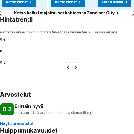
Katso hinnat
Katso hinnat
Katso hinnat
Katso kaikki majoitukset kohteessa Zanzibar City
Hintatrendi
Perustuu alhaisimpiin hintoihin trivagossa viimeisten 30 päivän aikana
0 €
0 €
0 €
Arvostelut
Erittäin hyvä
8,2
perustuu 1 140 arvioon suosituilla
sivustoilla
Näytä arvostelut
Huippumukavuudet