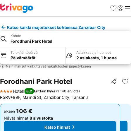
Suosikit
Kirjaud
Val
Katso kaikki majoitukset kohteessa Zanzibar City
Kohde
Forodhani Park Hotel
Tulo-/lähtöpäivä
Asiakkaat ja huoneet
Päivämäärät
2 asiakasta, 1 huone
Näin maksut vaikuttavat hakutulosten järjestykseen
Forodhani Park Hotel
Jaa
Li
Hotelli
8,2
Erittäin hyvä
(
1 140 arviota
)
4 Tähtiluokitus
R5RV+99F, Malindi St, Zanzibar City, Tansania
106 €
106 €
alkaen
alkaen
Näytä hinnat
8 sivustolta
Näytä hinnat
8 sivustolta
Katso hinnat
Katso hinnat