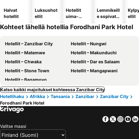
Halvat
Luksushot
Hotellit
Lemmikeill
Kylp
hotellit
ellit
uima-
e sopivat
ellit
altaalla
hotellit
Kohteet lähellä hotellia Forodhani Park Hotel
Hotellit – Zanzibar City
Hotellit – Nungwi
Hotellit – Matemwe
Hotellit – Makunduchi
Hotellit – Chwaka
Hotellit – Dar es Salaam
Hotellit – Stone Town
Hotellit – Mangapwani
Hotellit – Bagamoyo
Katso kaikki majoitukset kohteessa Zanzibar City
Hotellihaku
Afrikka
Tansania
Zanzibar
Zanzibar City
Forodhani Park Hotel
Facebook
Twitter
Insta
Yo
Valitse maasi