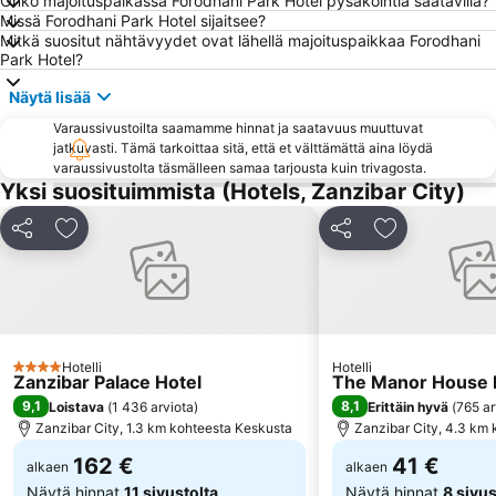
Onko majoituspaikassa Forodhani Park Hotel pysäköintiä saatavilla?
Missä Forodhani Park Hotel sijaitsee?
Mitkä suositut nähtävyydet ovat lähellä majoituspaikkaa Forodhani
Park Hotel?
Näytä lisää
Varaussivustoilta saamamme hinnat ja saatavuus muuttuvat
jatkuvasti. Tämä tarkoittaa sitä, että et välttämättä aina löydä
varaussivustolta täsmälleen samaa tarjousta kuin trivagosta.
Yksi suosituimmista (Hotels, Zanzibar City)
Jaa
Lisää suosikkeihin
Jaa
Lisää suosikk
Hotelli
Hotelli
4 Tähtiluokitus
Zanzibar Palace Hotel
The Manor House 
9,1
8,1
Loistava
(
1 436 arviota
)
Erittäin hyvä
(
765 ar
Zanzibar City, 1.3 km kohteesta Keskusta
Zanzibar City, 4.3 km
162 €
41 €
alkaen
alkaen
Näytä hinnat
11 sivustolta
Näytä hinnat
8 sivus