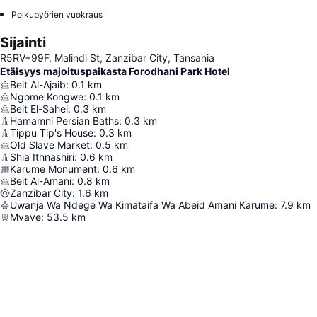
Polkupyörien vuokraus
Sijainti
R5RV+99F, Malindi St, Zanzibar City, Tansania
Etäisyys majoituspaikasta Forodhani Park Hotel
Beit Al-Ajaib
:
0.1
km
Ngome Kongwe
:
0.1
km
Beit El-Sahel
:
0.3
km
Hamamni Persian Baths
:
0.3
km
Tippu Tip's House
:
0.3
km
Old Slave Market
:
0.5
km
Shia Ithnashiri
:
0.6
km
Karume Monument
:
0.6
km
Beit Al-Amani
:
0.8
km
Zanzibar City
:
1.6
km
Uwanja Wa Ndege Wa Kimataifa Wa Abeid Amani Karume
:
7.9
km
Mvave
:
53.5
km