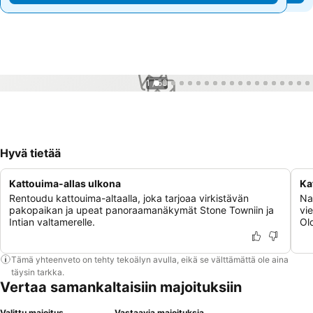
1 / 53
Hyvä tietää
Kattouima-allas ulkona
Ka
Rentoudu kattouima-altaalla, joka tarjoaa virkistävän
Nau
pakopaikan ja upeat panoraamanäkymät Stone Towniin ja
vi
Intian valtamerelle.
Ol
Tämä yhteenveto on tehty tekoälyn avulla, eikä se välttämättä ole aina
täysin tarkka.
Vertaa samankaltaisiin majoituksiin
Valittu majoitus
Vastaavia majoituksia