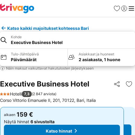
Suosikit
Kirjaud
Val
Katso kaikki majoitukset kohteessa Bari
Kohde
Executive Business Hotel
Tulo-/lähtöpäivä
Asiakkaat ja huoneet
Päivämäärät
2 asiakasta, 1 huone
Näin maksut vaikuttavat hakutulosten järjestykseen
Executive Business Hotel
Jaa
Li
Hotelli
7,3
(
2 847 arviota
)
3 Tähtiluokitus
Corso Vittorio Emanuele II, 201, 70122, Bari, Italia
159 €
159 €
alkaen
alkaen
Näytä hinnat
6 sivustolta
Näytä hinnat
6 sivustolta
Katso hinnat
Katso hinnat