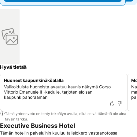
Hyvä tietää
Huoneet kaupunkinäköalalla
Mo
Valikoiduista huoneista avautuu kaunis näkymä Corso
Na
Vittorio Emanuele II -kadulle, tarjoten eloisan
ma
kaupunkipanoraaman.
pai
Tämä yhteenveto on tehty tekoälyn avulla, eikä se välttämättä ole aina
täysin tarkka.
Executive Business Hotel
Tämän hotellin palveluihin kuuluu tallelokero vastaanotossa.