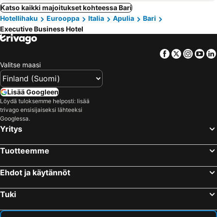
Katso kaikki majoitukset kohteessa Bari
Hotellihaku
Eurooppa
Italia
Apulia
Bari
Executive Business Hotel
Facebook
Twitter
Insta
Yo
Valitse maasi
Lisää Googleen
Löydä tuloksemme helposti: lisää
trivago ensisijaiseksi lähteeksi
Googlessa.
Yritys
Tuotteemme
Ehdot ja käytännöt
Tuki