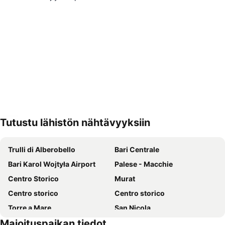
Tutustu lähistön nähtävyyksiin
Laajenna kartta
Trulli di Alberobello
Bari Centrale
Bari Karol Wojtyła Airport
Palese - Macchie
Centro Storico
Murat
Centro storico
Centro storico
Torre a Mare
San Nicola
Majoituspaikan tiedot
Cattedrale di San Sabino
Cattedrale