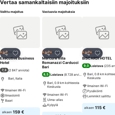
Vertaa samankaltaisiin majoituksiin
Valittu majoitus
Vastaavia majoituksia
Hotelli
Hotelli
Hotelli
3 Tähtiluokitus
4 Tähtiluokitus
4 Tähtiluokitus
Jaa
Lisää suosikkeihin
Jaa
Lisää suosikkeihin
Jaa
Lisää suo
Executive Business
Mercure Villa
BISCARDI HOTEL
Hotel
Romanazzi Carducci
9,0
Loistava
(
235 ar
Bari
7,3
(
2 847 arviota
)
Bari, 0.8 km kohtee
8,5
Loistava
(
8 728 arviota
)
Keskusta
Bari, Italia
Bari, 0.9 km kohteesta
Ilmainen Wi-Fi
Keskusta
Ilmainen Wi-Fi
Pysäköinti
Ilmainen Wi-Fi
Ilmastointi
Lemmikit sallittu
Uima-allas
Baari
Kylpylä
Katso hinnat
115 €
alkaen
Katso hinnat
159 €
alkaen