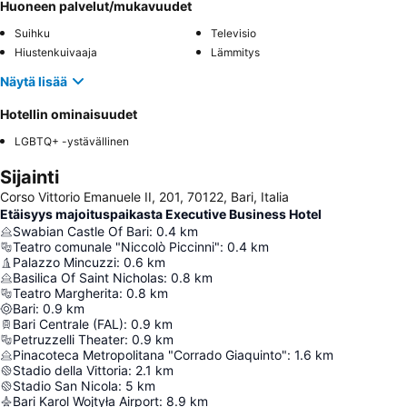
Huoneen palvelut/mukavuudet
Suihku
Televisio
Hiustenkuivaaja
Lämmitys
Näytä lisää
Hotellin ominaisuudet
LGBTQ+ -ystävällinen
Sijainti
Corso Vittorio Emanuele II, 201, 70122, Bari, Italia
Etäisyys majoituspaikasta Executive Business Hotel
Swabian Castle Of Bari
:
0.4
km
Teatro comunale "Niccolò Piccinni"
:
0.4
km
Palazzo Mincuzzi
:
0.6
km
Basilica Of Saint Nicholas
:
0.8
km
Teatro Margherita
:
0.8
km
Bari
:
0.9
km
Bari Centrale (FAL)
:
0.9
km
Petruzzelli Theater
:
0.9
km
Pinacoteca Metropolitana "Corrado Giaquinto"
:
1.6
km
Stadio della Vittoria
:
2.1
km
Stadio San Nicola
:
5
km
Bari Karol Wojtyła Airport
:
8.9
km