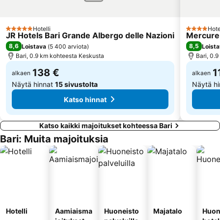
Hotelli
Hote
5 Tähtiluokitus
4 Tähtiluok
JR Hotels Bari Grande Albergo delle Nazioni
Mercure 
8,6
8,5
Loistava
(
5 400 arviota
)
Loist
Bari, 0.9 km kohteesta Keskusta
Bari, 0.
138 €
1
alkaen
alkaen
Näytä hinnat
15 sivustolta
Näytä h
Katso hinnat
Katso kaikki majoitukset kohteessa Bari
Bari: Muita majoituksia
Hotelli
Aamiaisma
Huoneisto
Majatalo
Huon