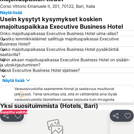
Corso Vittorio Emanuele II, 201, 70122, Bari, Italia
Stazione Ferroviaria di Bitonto
Basilica minore dei Santi Medici
Näytä lisää
Chiesa San Marco dei Veneziani
Piazza Ferrarese
Usein kysytyt kysymykset koskien
Pane e Pomodoro beach
Molfetta Outlet - Fashion District
majoituspaikkaa Executive Business Hotel
Capitolo
Onko majoituspaikassa Executive Business Hotel uima-allas?
Ovatko lemmikkieläimet sallittuja majoituspaikassa Executive
Business Hotel?
Onko majoituspaikassa Executive Business Hotel pysäköintiä
saatavilla?
Mihin aikaan majoituspaikassa Executive Business Hotel on sisään-
ja uloskirjautuminen?
Missä Executive Business Hotel sijaitsee?
Näytä lisää
Varaussivustoilta saamamme hinnat ja saatavuus muuttuvat
jatkuvasti. Tämä tarkoittaa sitä, että et välttämättä aina löydä
varaussivustolta täsmälleen samaa tarjousta kuin trivagosta.
Yksi suosituimmista (Hotels, Bari)
Suosittu valinta
Jaa
Lisää suosikkeihin
Jaa
Li