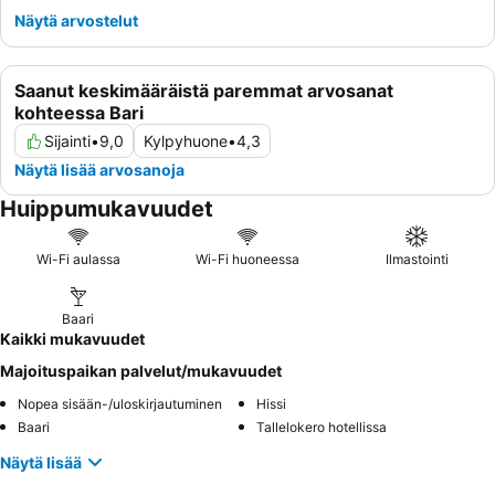
Näytä arvostelut
Saanut keskimääräistä paremmat arvosanat
kohteessa Bari
Sijainti
•
9,0
Kylpyhuone
•
4,3
Näytä lisää arvosanoja
Huippumukavuudet
Wi-Fi aulassa
Wi-Fi huoneessa
Ilmastointi
Baari
Kaikki mukavuudet
Majoituspaikan palvelut/mukavuudet
Nopea sisään-/uloskirjautuminen
Hissi
Baari
Tallelokero hotellissa
Näytä lisää