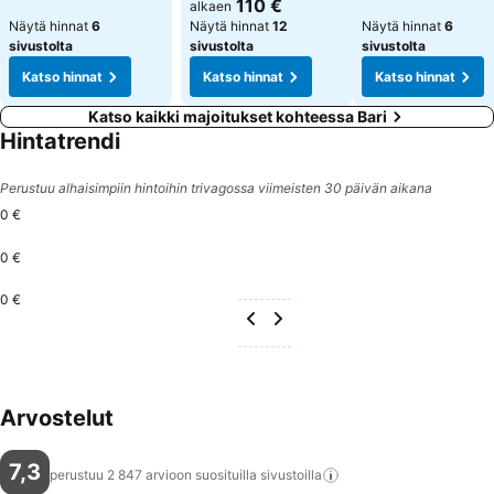
Katso hinnat
110 €
alkaen
Näytä hinnat
6
Näytä hinnat
12
Näytä hinnat
6
sivustolta
sivustolta
sivustolta
Katso hinnat
Katso hinnat
Katso hinnat
Katso kaikki majoitukset kohteessa Bari
Hintatrendi
Perustuu alhaisimpiin hintoihin trivagossa viimeisten 30 päivän aikana
0 €
0 €
0 €
Arvostelut
7,3
perustuu 2 847 arvioon suosituilla
sivustoilla