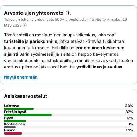
Arvostelujen yhteenveto
Tekoälyn tekemä yhteenveto 500+ arvostelusta · Päivitetty viimeksi: 29
May 2026
Tämä hotelli on monipuolinen kaupunkikeskus, joka sopii
turisteille
ja
pariskunnille
, jotka etsivät kätevää tukikohtaa
kaupungin tutkimiseen. Hotellilla on
erinomainen keskeinen
sijainti
Barin sydämessä, ja sieltä on helppo kävelymatka
vanhaankaupunkiin, ostoskaduille ja rannikon kävelykadulle. Sen
erottuva piirre on jatkuvasti kehuttu
ystävällinen ja avulias
henkilökunta
, joka takaa miellyttävän ja tehokkaan
Näytä enemmän
kokemuksen sisäänkirjautumisesta lähtöön. Asiakkaat
korostavat jatkuvasti majoitustilojen
tilavuutta
ja mukavuutta,
usein mainiten suuret, mukavat sängyt. Parhaan kokemuksen
Asiakasarvostelut
saamiseksi kannattaa pyytää huonetta ylemmästä kerroksesta
miellyttävien näkymien vuoksi.
Loistava
23
%
Erittäin hyvä
37
%
Hyvä
17
%
Kohtalainen
9
%
Huono
14
%