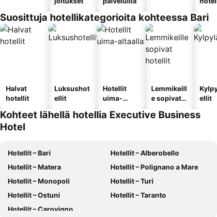
joitukset
palveluilla
hotel
Suosittuja hotellikategorioita kohteessa Bari
Halvat
Luksushot
Hotellit
Lemmikeill
Kylp
hotellit
ellit
uima-
e sopivat
ellit
altaalla
hotellit
Kohteet lähellä hotellia Executive Business
Hotel
Hotellit – Bari
Hotellit – Alberobello
Hotellit – Matera
Hotellit – Polignano a Mare
Hotellit – Monopoli
Hotellit – Turi
Hotellit – Ostuni
Hotellit – Taranto
Hotellit – Carovigno