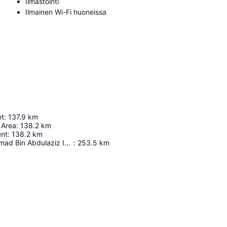
Ilmastointi
Ilmainen Wi-Fi huoneissa
et
:
137.9
km
 Area
:
138.2
km
ent
:
138.2
km
Prince Mohammad Bin Abdulaziz International Airport
:
253.5
km
Laajenna kartta