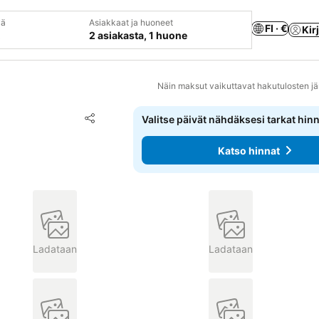
vä
Asiakkaat ja huoneet
FI · €
Kir
2 asiakasta, 1 huone
Näin maksut vaikuttavat hakutulosten jä
Lisää suosikkeihin
Valitse päivät nähdäksesi tarkat hin
Jaa
Katso hinnat
Ladataan
Ladataan