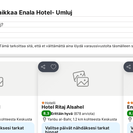
ikkaa Enala Hotel- Umluj
j?
ämä tarkoittaa sitä, että et välttämättä aina löydä varaussivustolta täsmälleen
hin
Lisää suosikkeihin
Jaa
Jaa
Hotelli
1 Tähtiluokitus
3 T
l
Hotel Ritaj Alsahel
En
8,3
8,
Erittäin hyvä
(
878 arviota
)
 kohteesta Keskusta
Yanbu al-Bahr, 1.2 km kohteesta Keskusta
ksesi tarkat
Valitse päivät nähdäksesi tarkat
V
hinnat
h