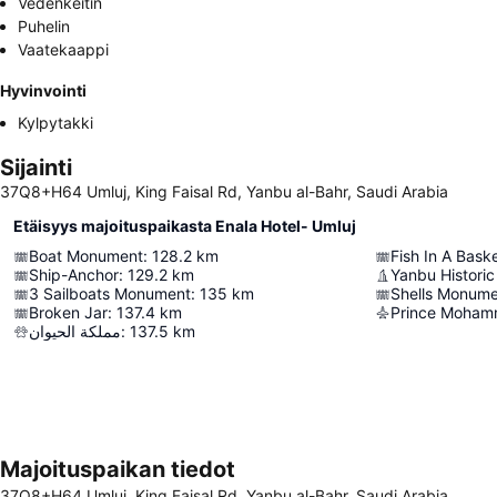
Vedenkeitin
Puhelin
Vaatekaappi
Hyvinvointi
Kylpytakki
Sijainti
37Q8+H64 Umluj, King Faisal Rd, Yanbu al-Bahr, Saudi Arabia
Etäisyys majoituspaikasta Enala Hotel- Umluj
Boat Monument
:
128.2
km
Fish In A Bask
Ship-Anchor
:
129.2
km
Yanbu Historic
3 Sailboats Monument
:
135
km
Shells Monum
Broken Jar
:
137.4
km
مملكة الحيوان
:
137.5
km
Majoituspaikan tiedot
37Q8+H64 Umluj, King Faisal Rd, Yanbu al-Bahr, Saudi Arabia