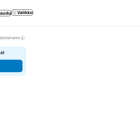
Valikko
jaudu
rjestykseen
nat