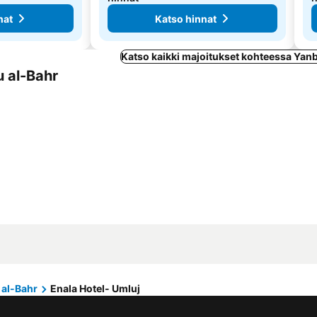
nat
Katso hinnat
Katso kaikki majoitukset kohteessa Yan
u al-Bahr
 al-Bahr
Enala Hotel- Umluj