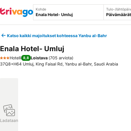
Kohde
Tulo-/lähtöpäi
Päivämäärät
Katso kaikki majoitukset kohteessa Yanbu al-Bahr
Enala Hotel- Umluj
Hotelli
Loistava
(
705 arviota
)
8,8
3 Tähtiluokitus
37Q8+H64 Umluj, King Faisal Rd, Yanbu al-Bahr, Saudi Arabia
Ladataan