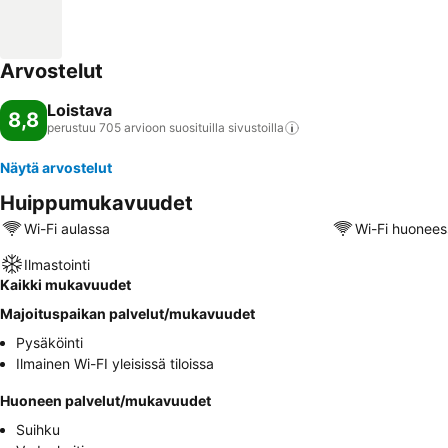
Arvostelut
Loistava
8,8
perustuu 705 arvioon suosituilla
sivustoilla
Näytä arvostelut
Huippumukavuudet
Wi-Fi aulassa
Wi-Fi huonees
Ilmastointi
Kaikki mukavuudet
Majoituspaikan palvelut/mukavuudet
Pysäköinti
Ilmainen Wi-FI yleisissä tiloissa
Huoneen palvelut/mukavuudet
Suihku