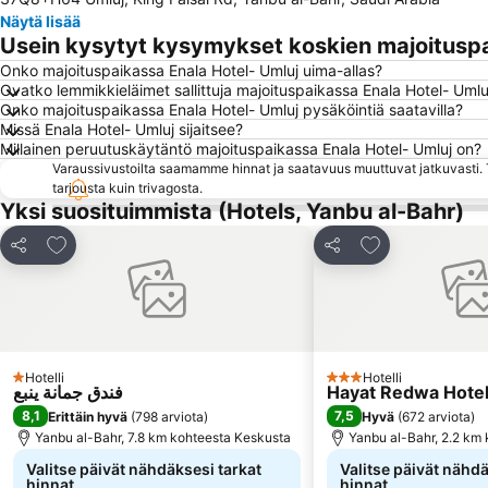
Näytä lisää
Usein kysytyt kysymykset koskien majoituspa
Onko majoituspaikassa Enala Hotel- Umluj uima-allas?
Ovatko lemmikkieläimet sallittuja majoituspaikassa Enala Hotel- Umlu
Onko majoituspaikassa Enala Hotel- Umluj pysäköintiä saatavilla?
Missä Enala Hotel- Umluj sijaitsee?
Millainen peruutuskäytäntö majoituspaikassa Enala Hotel- Umluj on?
Varaussivustoilta saamamme hinnat ja saatavuus muuttuvat jatkuvasti. T
tarjousta kuin trivagosta.
Yksi suosituimmista (Hotels, Yanbu al-Bahr)
Lisää suosikkeihin
Lisää suosikkei
Jaa
Jaa
Hotelli
Hotelli
1 Tähtiluokitus
3 Tähtiluokitus
فندق جمانة ينبع
Hayat Redwa Hote
8,1
7,5
Erittäin hyvä
(
798 arviota
)
Hyvä
(
672 arviota
)
Yanbu al-Bahr, 7.8 km kohteesta Keskusta
Yanbu al-Bahr, 2.2 km
Valitse päivät nähdäksesi tarkat
Valitse päivät nähdä
hinnat
hinnat